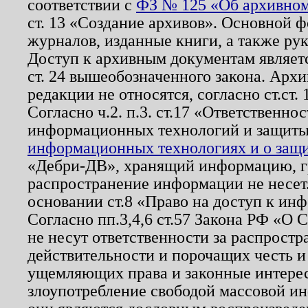
соответствии с
ФЗ № 125 «Об архивном
ст. 13 «Создание архивов». Основной ф
журналов, изданные книги, а также ру
Доступ к архивным документам являетс
ст. 24 вышеобозначенного закона. Арх
редакции не относятся, согласно ст.ст. 
Согласно ч.2. п.3. ст.17 «Ответственн
информационных технологий и защит
информационных технологиях и о защит
«Дебри-ДВ», хранящий информацию, гр
распространение информации не несет.
основании ст.8 «Право на доступ к ин
Согласно пп.3,4,6 ст.57 Закона РФ «О
не несут ответственности за распрост
действительности и порочащих честь и
ущемляющих права и законные интере
злоупотребление свободой массовой ин