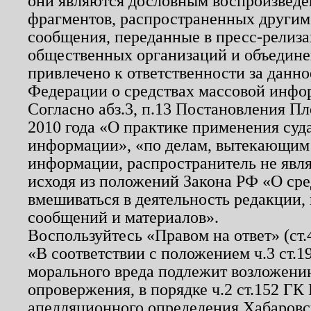
они являются дословным воспроизведе
фрагментов, распространенных другим
сообщения, переданные в пресс-релиза
общественных организаций и объединен
привлечено к ответственности за данн
Федерации о средствах массовой инфо
Согласно абз.3, п.13 Постановления П
2010 года «О практике применения суд
информации», «по делам, вытекающим
информации, распространитель не явл
исходя из положений Закона РФ «О ср
вмешиваться в деятельность редакции, 
сообщений и материалов».
Воспользуйтесь «Правом на ответ» (ст
«В соответствии с положением ч.3 ст.
морального вреда подлежит возложению
опровержения, в порядке ч.2 ст.152 ГК 
апелляционного определения Хабаровско