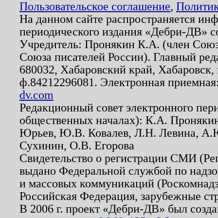
Пользовательское соглашение
,
Политик
На данном сайте распространяется ин
периодического издания «Дебри-ДВ» с
Учредитель: Пронякин К.А. (член Союз
Союза писателей России). Главный ред
680032, Хабаровский край, Хабаровск, п
ф.84212296081. Электронная приемная
dv.com
Редакционный совет электронного пер
общественных началах): К.А. Проняки
Юрьев, Ю.В. Ковалев, Л.Н. Левина, А.
Сухинин, О.В. Егорова
Свидетельство о регистрации СМИ (Р
выдано Федеральной службой по надзо
и массовых коммуникаций (Роскомнадзо
Российская Федерация, зарубежные ст
В 2006 г. проект «Дебри-ДВ» был созда