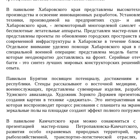
В павильоне Хабаровского края представлены высокотехн
производства и освоение инновационных разработок. Установл
техники, производимой на предприятиях судо- и ави
Хабаровского края, - легкомоторный многоцелевой самолет 
беспилотные летательные аппараты. Представлен мастер-план г
представлены проекты по обновлению городских пространств 
современной инфраструктуры в Хабаровске в течение ближ
Отдельное внимание уделено помощи Хабаровского края в 
специальной военной операции: представлена модель багги
которые неоднократно доставлялись на фронт. Серийные оте
багги - это синтез лучших мировых конструкторских решений
опыта.
Павильон Бурятии посвящен потенциалу, достижениям и 
республики. Стенды рассказывают о восточной медицине,
военнослужащих, представлены сувенирные изделия, разраб
Удэнского авиазавода. Художник Зорикто Доржиев презентов
создания картин в технике «диджитал». Это интерактивная к
которая воспроизводит процесс рисования с планшета на экран
зеркальные полы на площадке создают эффект полного погруже
В павильоне Камчатского края можно ознакомиться с 
презентацией мастер-плана Петропавловска-Камчатского
развития особо охраняемых природных территорий, пр
рыбохозяйственной, транспортно-логистической отраслях