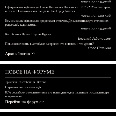
павел попельский
Официальные публикации Павла Петровича Попельского 2023-2025 в Болгарии,
в газетах Тихоокеанская Звезда и Наш Город Амурск
павел попельский
Комсомольск официально продолжает отмечать День памяти жертв сталинских
репрессий: задумаемся...
павел попельский
Кого боится Путин: Сергей Фургал
Евгений Афанасьев
Повышение платы в автобусах за проезд: кто виноват, и что делать?
Олег Паньков
Архив блогов >>
НОВОЕ НА ФОРУМЕ
Трилогия "Китобои" А. Вахова.
Охранник спит - смена идёт
80% российского медиаконтента это телевидение для пациентов психдиспансера
и наркологии.
Перейти на форум >>