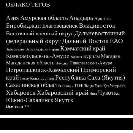
ОБЛАКО ТЕГОВ
Азия
Амурская область
Анадырь
Арктика
Биробиджан
Владивосток
Благовещенск
Дальневосточный
Восточный военный округ
федеральный округ
Дальний Восток
ЕАО
Камчатский край
Забайкалье
Забайкальский край
Комсомольск-на-Амуре
Магадан
Курилы
Корякия
Магаданская область
Николаевск-на-Амуре
Находка
Приморский
Петропавловск-Камчатский
край
Республика Саха (Якутия)
Республика Бурятия
Сахалинская область
ТОФ
Тында
Улан-Удэ
Уссурийск
Сибирь
Хабаровск
Хабаровский край
Чукотка
Чита
Южно-Сахалинск
Якутск
Все теги >>