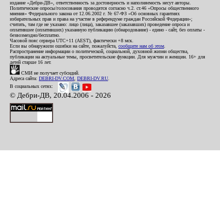
издание «Дебри-ДВ», ответственность за достоверность и наполняемость несут авторы.
Политические опросы/голосования проводятся согласно ч.2. ст.46 «Опросы общественного
мнения» Федерального закона от 12.06.2002 г. № 67-ФЗ «Об основных гарантиях
избирательных прав и права на участие в референдуме граждан Российской Федерации»;
считать, там где не указано: лицо (лица), заказавшее (заказавших) проведение опроса и
оплатившее (оплативших) указанную публикацию (обнародование) - едино - сайт, без оплаты -
безвозмездно/бесплатно.
Часовой пояс сервера UTC+11 (AEST), фактически +8 мск.
Если вы обнаружили ошибки на сайте, пожалуйста,
сообщите нам об этом
.
Распространение информации о политической, социальной, духовной жизни общества,
публикации на актуальные темы, просветительские функции. Для мужчин и женщин. 16+ для
детей старше 16 лет.
СМИ не получает субсидий.
Адреса сайта:
DEBRI-DV.COM
,
DEBRI-DV.RU
.
В социальных сетях:
© Дебри-ДВ, 20.04.2006 - 2026