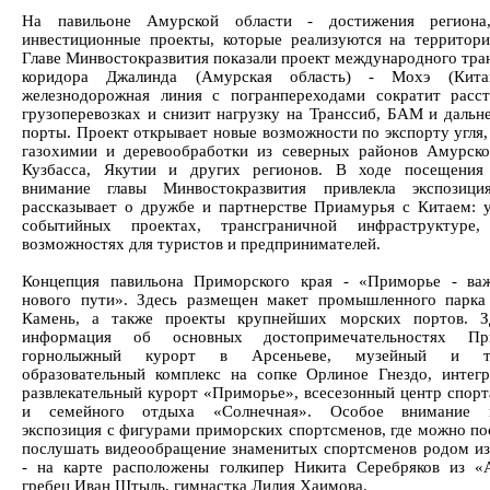
На павильоне Амурской области - достижения региона
инвестиционные проекты, которые реализуются на территори
Главе Минвостокразвития показали проект международного тра
коридора Джалинда (Амурская область) - Мохэ (Кита
железнодорожная линия с погранпереходами сократит расс
грузоперевозках и снизит нагрузку на Транссиб, БАМ и дальн
порты. Проект открывает новые возможности по экспорту угля,
газохимии и деревообработки из северных районов Амурско
Кузбасса, Якутии и других регионов. В ходе посещения 
внимание главы Минвостокразвития привлекла экспозиция
рассказывает о дружбе и партнерстве Приамурья с Китаем: 
событийных проектах, трансграничной инфраструктуре
возможностях для туристов и предпринимателей.
Концепция павильона Приморского края - «Приморье - ва
нового пути». Здесь размещен макет промышленного парк
Камень, а также проекты крупнейших морских портов. З
информация об основных достопримечательностях П
горнолыжный курорт в Арсеньеве, музейный и теа
образовательный комплекс на сопке Орлиное Гнездо, интег
развлекательный курорт «Приморье», всесезонный центр спорта
и семейного отдыха «Солнечная». Особое внимание п
экспозиция с фигурами приморских спортсменов, где можно по
послушать видеообращение знаменитых спортсменов родом и
- на карте расположены голкипер Никита Серебряков из «
гребец Иван Штыль, гимнастка Лилия Хаимова.