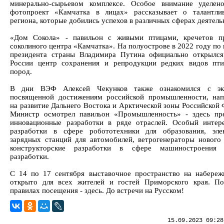
минерально-сырьевом комплексе. Особое внимание уделен
фотопроект «Камчатка в лицах» рассказывает о талантли
региона, которые добились успехов в различных сферах деятель
«Дом Сокола» - павильон с живыми птицами, кречетов пр
соколиного центра «Камчатка». На полуострове в 2022 году по
президента страны Владимира Путина официально открылс
России центр сохранения и репродукции редких видов пт
пород.
В дни ВЭФ Алексей Чекунков также ознакомился с экс
посвященной достижениям российской промышленности, на
на развитие Дальнего Востока и Арктической зоны Российской 
Министр осмотрел павильон «Промышленность» - здесь пр
инновационные разработки в ряде отраслей. Особый интер
разработки в сфере робототехники для образования, эле
зарядных станций для автомобилей, ветрогенераторы нового 
конструкторские разработки в сфере машиностроения
разработки.
С 14 по 17 сентября выставочное пространство на набер
открыто для всех жителей и гостей Приморского края. П
правилах посещения - здесь. До встречи на Русском!
15.09.2023 09:28