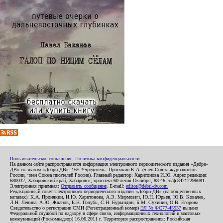
Пользовательское соглашение
,
Политика конфиденциальности
На данном сайте распространяется информация электронного периодического издания «Дебри-
ДВ» со знаком «Дебри-ДВ». 16+ Учредитель: Пронякин К.А. (член Союза журналистов
России, член Союза писателей России). Главный редактор: Харитонова И.Ю. Адрес редакции:
680032, Хабаровский край, Хабаровск, проспект 60-летия Октября, 88-46, т./ф.84212296081.
Электронная приемная:
Отправить сообщение
. E-mail:
editor@debri-dv.com
Редакционный совет электронного периодического издания «Дебри-ДВ» (на общественных
началах): К.А. Пронякин, И.Ю. Харитонова, А.Э. Мирмович, Ю.Н. Юрьев, Ю.В. Ковалев,
Л.Н. Левина, А.Ю. Жданов, Е.Н. Голубь, С.Н. Бурындин, Б.М. Сухинин, О.В. Егорова
Свидетельство о регистрации СМИ (Регистрационный номер)
ЭЛ № ФС77-45537
выдано
Федеральной службой по надзору в сфере связи, информационных технологий и массовых
коммуникаций (Роскомнадзор) 16.06.2011 г. Территория распространения: Российская