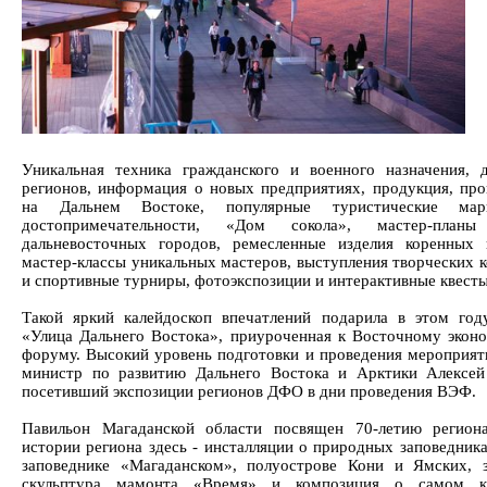
Уникальная техника гражданского и военного назначения, 
регионов, информация о новых предприятиях, продукция, про
на Дальнем Востоке, популярные туристические ма
достопримечательности, «Дом сокола», мастер-планы
дальневосточных городов, ремесленные изделия коренных
мастер-классы уникальных мастеров, выступления творческих к
и спортивные турниры, фотоэкспозиции и интерактивные квесты
Такой яркий калейдоскоп впечатлений подарила в этом год
«Улица Дальнего Востока», приуроченная к Восточному экон
форуму. Высокий уровень подготовки и проведения мероприят
министр по развитию Дальнего Востока и Арктики Алексей
посетивший экспозиции регионов ДФО в дни проведения ВЭФ.
Павильон Магаданской области посвящен 70-летию регион
истории региона здесь - инсталляции о природных заповедник
заповеднике «Магаданском», полуострове Кони и Ямских, 
скульптура мамонта «Время» и композиция о самом 