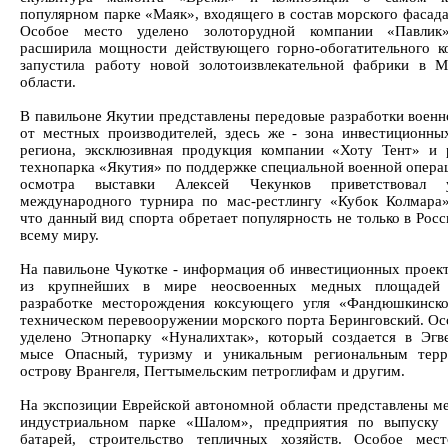
популярном парке «Маяк», входящего в состав морского фасада
Особое место уделено золоторудной компании «Павлик»
расширила мощности действующего горно-обогатительного к
запустила работу новой золотоизвлекательной фабрики в М
области.
В павильоне Якутии представлены передовые разработки военн
от местных производителей, здесь же - зона инвестиционны
региона, эксклюзивная продукция компании «Хоту Тент» и 
технопарка «Якутия» по поддержке специальной военной операц
осмотра выставки Алексей Чекунков приветствовал у
международного турнира по мас-рестлингу «Кубок Колмара»
что данный вид спорта обретает популярность не только в Росс
всему миру.
На павильоне Чукотке - информация об инвестиционных проект
из крупнейших в мире неосвоенных медных площадей 
разработке месторождения коксующего угля «Фандюшкинск
техническом перевооружении морского порта Беринговский. Ос
уделено Этнопарку «Нуналихтак», который создается в Эгв
мысе Опасный, туризму и уникальным региональным терр
острову Врангеля, Пегтымельским петроглифам и другим.
На экспозиции Еврейской автономной области представлены ме
индустриальном парке «Шалом», предприятия по выпуску 
батарей, строительство тепличных хозяйств. Особое мес