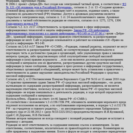
Федерация, зарубежные страны.
В 2006 г. проект «Дебри-ДВ» был создан как электронный частный архив, в соответствии с
ФЗ
№ 125 «Об архивном деле в Российской Федерации»
, согласно п. 2 ст. 13 «Создание архивов».
Основной фонд архива составляют публикации газет и журналов, изданные книги, а также
рукописи по дальневосточной (РФ) тематике. Доступ к архивным документам является
открытым в электронном виде, согласно п. 1 ст. 24 вышеобозначенного закона. Архивные
документы к частной собственности редакции не относятся, согласно ст.ст. 1275, 1276, 1306
Гражданского кодекса РФ
.
Согласно ч.2. п.3. ст.17 «Ответственность за правонарушения в сфере информации,
информационных технологий и защиты информации»
Закона РФ «Об информации,
информационных технологиях и о защите информации» (ФЗ-149 от 27.07.06 г.)
архив «Дебри-
ДВ», хранящий информацию, гражданско-правовую ответственность за распространение
информации не несет. Сайт и редакция основываются и работают на основании ст.8 «Право на
доступ к информации» ФЗ-149.
Согласно пп.3,4,6 ст.57 Закона РФ «О СМИ», «Редакция, главный редактор, журналист не несут
ответственности за распространение сведений, не соответствующих действительности и
порочащих честь и достоинство граждан и организаций, либо ущемляющих права и законные
интересы граждан, либо представляющих собой злоупотребление свободой массовой
информации и (или) правами журналиста: ...если они являются дословным воспроизведением
сообщений и материалов или их фрагментов, распространенных другим средством массовой
информации (а также сообщения, переданные в пресс-релизах и информация государственных,
общественных организаций и объединений), которое может быть установлено и привлечено к
ответственности за данное нарушение законодательства Российской Федерации о средствах
массовой информации».
Согласно абз.3, п.13 Постановления Пленума Верховного Суда РФ №16 от 15 июня 2010 года
«О практике применения судами Закона РФ «О средствах массовой информации», «по делам,
вытекающим из содержания распространенной информации, распространитель не является
надлежащим ответчиком, поскольку исходя из положений Закона РФ «О средствах массовой
информации» не вправе вмешиваться в деятельность редакции, в ходе которой определяется
содержание сообщений и материалов».
Воспользуйтесь «Правом на ответ» (ст.46 Закона РФ «О СМИ»).
«В соответствии с положением ч.3 ст.196 ГПК РФ, обязанность компенсации морального вреда
подлежит возложению на авторов, а по опубликованию опровержения, в порядке ч.2 ст.152 ГК
РФ - на учредителя и главного редактор», - из апелляционного определения Хабаровского
краевого суда от 22.08.2012 г. (дело №33-5325/2012) председательствующего И.И.Куликовой,
судей С.И.Дорожко, Н.В.Пестовой.
Мнения авторов материалов не всегда совпадают с позицией редакции. Редакция не вступает в
переписку с авторами.
Редакция не несет ответственность за содержание внешних ссылок и комментариев. За них
ответственны, соответственно, исключительно их правообладатели и авторы. Комментарии на
сайте приравнены к выражению мнения. Блоги и форум не входят в электронное периодическое