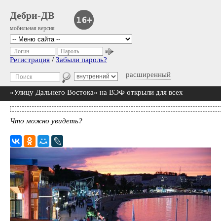
Дебри-ДВ
мобильная версия
Логин
Пароль
Регистрация
/
Забыли пароль?
расширенный
«Улицу Дальнего Востока» на ВЭФ открыли для всех
Что можно увидеть?