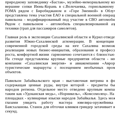
природному заповеднику «Бастак», музейно-мемориальному ко
вершине сопки Июнь-Корань в с.Волочаевка, горнолыжному
FOMA рядом с Биробиджаном и «Горе Змеиной» в Облуч
представлена тема участия ЕАО в специальной военной операц
павильона - модифицированный под участие в СВО автомоби
Рядом с павильоном - автомобиль специализированной аэ
техники (трап для пассажиров самолетов).
Главная роль в экспозиции Сахалинской области и Курил отвед
развития Южно-Сахалинской агломерации. В концепции
современной городской среды на юге Сахалина возмож
реализации новых бизнес-инициатив, образования и професс
роста, комфортной жизни гармонично сочетаются с близостью 
На стенде представлены крупные предприятия области - не
компании «Сахалинская энергия» и авиакомпании «Аврор
туристические маршруты с посещением необычных про
объектов.
Павильон Забайкальского края - выставочная витрина в ф
содержащая ценные руды, внутри которой - предметы бы
народов региона. Отдельное место отведено крупным компа
таким как «Удоканская медь», «Норникель», «Комсомолец». На
площадках - кулинарные изыски народов Забайкалья. Здесь мо
глазами увидеть работу мастера ювелира-оружейник
Баясхаланова. Станок для обточки клинков гриндер затачивает 
секунд.