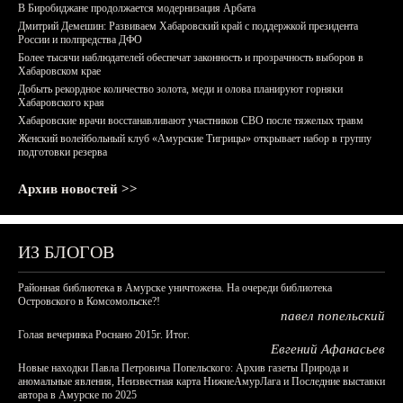
В Биробиджане продолжается модернизация Арбата
Дмитрий Демешин: Развиваем Хабаровский край с поддержкой президента
России и полпредства ДФО
Более тысячи наблюдателей обеспечат законность и прозрачность выборов в
Хабаровском крае
Добыть рекордное количество золота, меди и олова планируют горняки
Хабаровского края
Хабаровские врачи восстанавливают участников СВО после тяжелых травм
Женский волейбольный клуб «Амурские Тигрицы» открывает набор в группу
подготовки резерва
Архив новостей >>
ИЗ БЛОГОВ
Районная библиотека в Амурске уничтожена. На очереди библиотека
Островского в Комсомольске?!
павел попельский
Голая вечеринка Роснано 2015г. Итог.
Евгений Афанасьев
Новые находки Павла Петровича Попельского: Архив газеты Природа и
аномальные явления, Неизвестная карта НижнеАмурЛага и Последние выставки
автора в Амурске по 2025