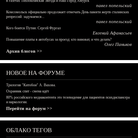
в газетах Тихоокеанская Звезда и Наш Город Амурск
павел попельский
Комсомольск официально продолжает отмечать День памяти жертв сталинских
репрессий: задумаемся...
павел попельский
Кого боится Путин: Сергей Фургал
Евгений Афанасьев
Повышение платы в автобусах за проезд: кто виноват, и что делать?
Олег Паньков
Архив блогов >>
НОВОЕ НА ФОРУМЕ
Трилогия "Китобои" А. Вахова.
Охранник спит - смена идёт
80% российского медиаконтента это телевидение для пациентов психдиспансера
и наркологии.
Перейти на форум >>
ОБЛАКО ТЕГОВ