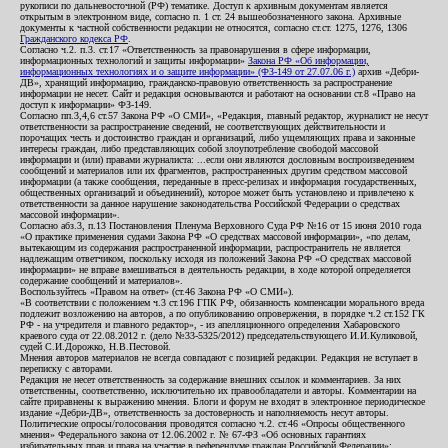
рукописи по дальневосточной (РФ) тематике. Доступ к архивным документам является
открытым в электронном виде, согласно п. 1 ст. 24 вышеобозначенного закона. Архивные
документы к частной собственности редакции не относятся, согласно ст.ст. 1275, 1276, 1306
Гражданского кодекса РФ
.
Согласно ч.2. п.3. ст.17 «Ответственность за правонарушения в сфере информации,
информационных технологий и защиты информации»
Закона РФ «Об информации,
информационных технологиях и о защите информации» (ФЗ-149 от 27.07.06 г.)
архив «Дебри-
ДВ», хранящий информацию, гражданско-правовую ответственность за распространение
информации не несет. Сайт и редакция основываются и работают на основании ст.8 «Право на
доступ к информации» ФЗ-149.
Согласно пп.3,4,6 ст.57 Закона РФ «О СМИ», «Редакция, главный редактор, журналист не несут
ответственности за распространение сведений, не соответствующих действительности и
порочащих честь и достоинство граждан и организаций, либо ущемляющих права и законные
интересы граждан, либо представляющих собой злоупотребление свободой массовой
информации и (или) правами журналиста: ...если они являются дословным воспроизведением
сообщений и материалов или их фрагментов, распространенных другим средством массовой
информации (а также сообщения, переданные в пресс-релизах и информация государственных,
общественных организаций и объединений), которое может быть установлено и привлечено к
ответственности за данное нарушение законодательства Российской Федерации о средствах
массовой информации».
Согласно абз.3, п.13 Постановления Пленума Верховного Суда РФ №16 от 15 июня 2010 года
«О практике применения судами Закона РФ «О средствах массовой информации», «по делам,
вытекающим из содержания распространенной информации, распространитель не является
надлежащим ответчиком, поскольку исходя из положений Закона РФ «О средствах массовой
информации» не вправе вмешиваться в деятельность редакции, в ходе которой определяется
содержание сообщений и материалов».
Воспользуйтесь «Правом на ответ» (ст.46 Закона РФ «О СМИ»).
«В соответствии с положением ч.3 ст.196 ГПК РФ, обязанность компенсации морального вреда
подлежит возложению на авторов, а по опубликованию опровержения, в порядке ч.2 ст.152 ГК
РФ - на учредителя и главного редактор», - из апелляционного определения Хабаровского
краевого суда от 22.08.2012 г. (дело №33-5325/2012) председательствующего И.И.Куликовой,
судей С.И.Дорожко, Н.В.Пестовой.
Мнения авторов материалов не всегда совпадают с позицией редакции. Редакция не вступает в
переписку с авторами.
Редакция не несет ответственность за содержание внешних ссылок и комментариев. За них
ответственны, соответственно, исключительно их правообладатели и авторы. Комментарии на
сайте приравнены к выражению мнения. Блоги и форум не входят в электронное периодическое
издание «Дебри-ДВ», ответственность за достоверность и наполняемость несут авторы.
Политические опросы/голосования проводятся согласно ч.2. ст.46 «Опросы общественного
мнения» Федерального закона от 12.06.2002 г. № 67-ФЗ «Об основных гарантиях
избирательных прав и права на участие в референдуме граждан Российской Федерации»;