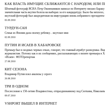
КАК ВЛАСТЬ ИМУЩИЕ СБЛИЖАЮТСЯ С НАРОДОМ, ИЛИ П
Штатный фотограф ЯСИА Петр Оконешников написал по Интернету письмо Бараку 
значительная часть якутян болела на выборах за его кандидатуру. Было бы неплохо, 
якутский фотограф был аккредитован на инаугурацию вновь избранного президент
05.09.2010
ТУРДУН-САН
Семья из Японии дала своему ребенку... якутское имя
02.09.2010
ПУТИН И ИСАЕВ В ХАБАРОВСКЕ
Премьер был в модных черных очках, говорят, это главный атрибут разведчика. Ви
журналистам. Потому как в их сообщениях, рассказывающих о визите премьера в Х
«Исаев». ФОТОрепортаж
27.08.2010
КИТ СЕЗОНА
Владимир Путин взял анализы у серого
26.08.2010
ТРИ В ОДНОМ
Послесловие к 150-летию Владивостока, отпразднованному под Сюткина, Николаев
09.07.2010
VSHPORT ВЫШЕЛ В ИНТЕРНЕТ