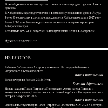
В Биробиджане прошел мастер-класс стилиста международного уровня Алекса
Датского
В Хабаровском крае подготовились к возможному повышению уровня Амура
Более 40 социальных выплат проиндексируют в Хабаровском крае в 2027 году
Более 1 000 тонн бензина и дизтоплива доставили в северные территории
Хабаровского края
Бесплатную сеть Wi-Fi запустили на площади имени Ленина в Хабаровске
Архив новостей >>
ИЗ БЛОГОВ
Районная библиотека в Амурске уничтожена. На очереди библиотека
Островского в Комсомольске?!
павел попельский
Голая вечеринка Роснано 2015г. Итог.
Евгений Афанасьев
Новые находки Павла Петровича Попельского: Архив газеты Природа и
аномальные явления, Неизвестная карта НижнеАмурЛага и Последние выставки
автора в Амурске по 2025
павел попельский
Официальные публикации Павла Петровича Попельского 2023-2025 в Болгарии,