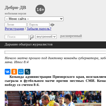
Дебри-ДВ
мобильная версия
Логин
Пароль
Регистрация
/
Забыли пароль?
расширенный
Дарькин обыграл журналистов
Начало матча прошло под диктовку команды губернатора, за
мяча. Итог 8:4
Команда администрации Приморского края, возглавляе
сыграла в футбольном матче против местных СМИ. Кома
победу со счетом 8:4.