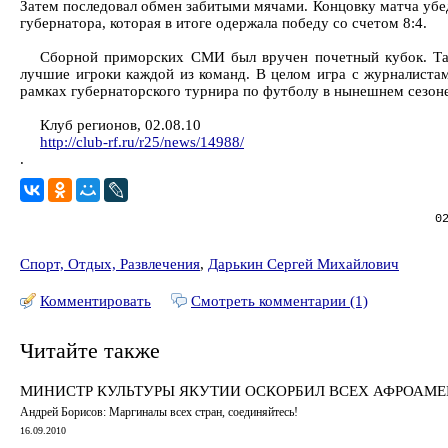
Затем последовал обмен забитыми мячами. Концовку матча убе
губернатора, которая в итоге одержала победу со счетом 8:4.
Сборной приморских СМИ был вручен почетный кубок. Та
лучшие игроки каждой из команд. В целом игра с журналистам
рамках губернаторского турнира по футболу в нынешнем сезоне
Клуб регионов, 02.08.10
http://club-rf.ru/r25/news/14988/
.
0
Спорт, Отдых, Развлечения
,
Дарькин Сергей Михайлович
Комментировать
Смотреть комментарии (1)
Читайте также
МИНИСТР КУЛЬТУРЫ ЯКУТИИ ОСКОРБИЛ ВСЕХ АФРОАМ
Андрей Борисов: Маргиналы всех стран, соединяйтесь!
16.09.2010