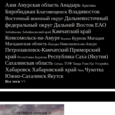
Азия
Амурская область
Анадырь
Арктика
Биробиджан
Владивосток
Благовещенск
Дальневосточный
Восточный военный округ
федеральный округ
Дальний Восток
ЕАО
Камчатский край
Забайкалье
Забайкальский край
Комсомольск-на-Амуре
Магадан
Курилы
Корякия
Магаданская область
Николаевск-на-Амуре
Находка
Приморский
Петропавловск-Камчатский
край
Республика Саха (Якутия)
Республика Бурятия
Сахалинская область
ТОФ
Тында
Улан-Удэ
Уссурийск
Сибирь
Хабаровск
Хабаровский край
Чукотка
Чита
Южно-Сахалинск
Якутск
Все теги >>