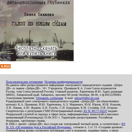
Пользовательское соглашение
,
Политика конфиденциальности
На данном сайте распространяется информация электронного периодического издания «Дебри-
ДВ» со знаком «Дебри-ДВ». 16+ Учредитель: Пронякин К.А. (член Союза журналистов
России, член Союза писателей России). Главный редактор: Харитонова И.Ю. Адрес редакции:
680032, Хабаровский край, Хабаровск, проспект 60-летия Октября, 88-46, т./ф.84212296081.
Электронная приемная:
Отправить сообщение
. E-mail:
editor@debri-dv.com
Редакционный совет электронного периодического издания «Дебри-ДВ» (на общественных
началах): К.А. Пронякин, И.Ю. Харитонова, А.Э. Мирмович, Ю.Н. Юрьев, Ю.В. Ковалев,
Л.Н. Левина, А.Ю. Жданов, Е.Н. Голубь, С.Н. Бурындин, Б.М. Сухинин, О.В. Егорова
Свидетельство о регистрации СМИ (Регистрационный номер)
ЭЛ № ФС77-45537
выдано
Федеральной службой по надзору в сфере связи, информационных технологий и массовых
коммуникаций (Роскомнадзор) 16.06.2011 г. Территория распространения: Российская
Федерация, зарубежные страны.
В 2006 г. проект «Дебри-ДВ» был создан как электронный частный архив, в соответствии с
ФЗ
№ 125 «Об архивном деле в Российской Федерации»
, согласно п. 2 ст. 13 «Создание архивов».
Основной фонд архива составляют публикации газет и журналов, изданные книги, а также