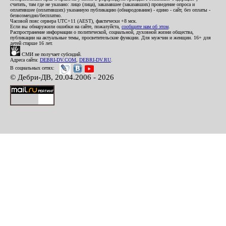
считать, там где не указано: лицо (лица), заказавшее (заказавших) проведение опроса и
оплатившее (оплативших) указанную публикацию (обнародование) - едино - сайт, без оплаты -
безвозмездно/бесплатно.
Часовой пояс сервера UTC+11 (AEST), фактически +8 мск.
Если вы обнаружили ошибки на сайте, пожалуйста,
сообщите нам об этом
.
Распространение информации о политической, социальной, духовной жизни общества,
публикации на актуальные темы, просветительские функции. Для мужчин и женщин. 16+ для
детей старше 16 лет.
СМИ не получает субсидий.
Адреса сайта:
DEBRI-DV.COM
,
DEBRI-DV.RU
.
В социальных сетях:
© Дебри-ДВ, 20.04.2006 - 2026