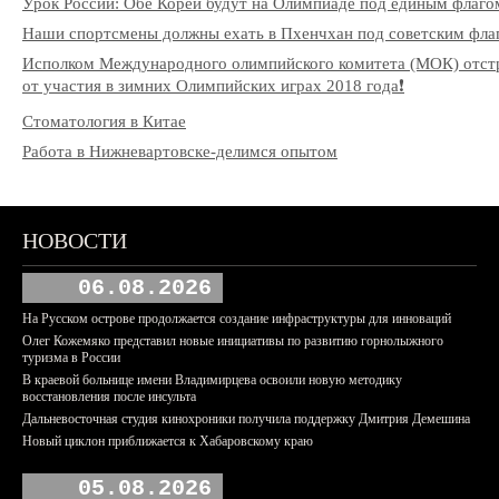
Урок России: Обе Кореи будут на Олимпиаде под единым флаго
Наши спортсмены должны ехать в Пхенчхан под советским фла
Исполком Международного олимпийского комитета (МОК) отст
от участия в зимних Олимпийских играх 2018 года❗️
Стоматология в Китае
Работа в Нижневартовске-делимся опытом
НОВОСТИ
06.08.2026
На Русском острове продолжается создание инфраструктуры для инноваций
Олег Кожемяко представил новые инициативы по развитию горнолыжного
туризма в России
В краевой больнице имени Владимирцева освоили новую методику
восстановления после инсульта
Дальневосточная студия кинохроники получила поддержку Дмитрия Демешина
Новый циклон приближается к Хабаровскому краю
05.08.2026