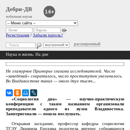
Дебри-ДВ
мобильная версия
Логин
Пароль
Регистрация
/
Забыли пароль?
расширенный
Наука и жизнь. На дне
Не гламурное Приморье глазами исследователей. Число
«заведений» сократилось, число проституток увеличилось.
Во Владивостоке таких — около двух тысяч...
«Социология дна» — научно-практическую
конференцию с таким названием организовали
преподаватели одного из вузов Владивостока.
Заинтриговали — пошла послушать.
Открывая заседание, профессор кафедры социологии
ТГЭУ Людмила Ерохина подогрела интерес собравшихся