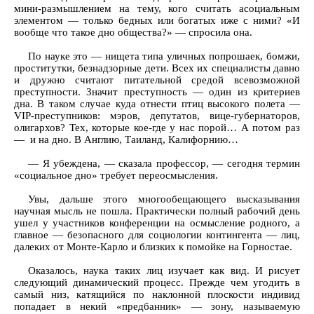
мини-размышлением на тему, кого считать асоциальным
элементом — только бедных или богатых иже с ними? «И
вообще что такое дно общества?» — спросила она.
По науке это — нищета типа уличных попрошаек, бомжи,
проститутки, безнадзорные дети. Всех их специалисты давно
и дружно считают питательной средой всевозможной
преступности. Значит преступность — один из критериев
дна. В таком случае куда отнести птиц высокого полета —
VIP-преступников: мэров, депутатов, вице-губернаторов,
олигархов? Тех, которые кое-где у нас порой… А потом раз
— и на дно. В Англию, Таиланд, Калифорнию…
— Я убеждена, — сказала профессор, — сегодня термин
«социальное дно» требует переосмысления.
Увы, дальше этого многообещающего высказывания
научная мысль не пошла. Практически полный рабочий день
ушел у участников конференции на осмысление родного, а
главное — безопасного для социологии контингента — лиц,
далеких от Монте-Карло и близких к помойке на Горностае.
Оказалось, наука таких лиц изучает как вид. И рисует
следующий динамический процесс. Прежде чем угодить в
самый низ, катящийся по наклонной плоскости индивид
попадает в некий «предбанник» — зону, называемую