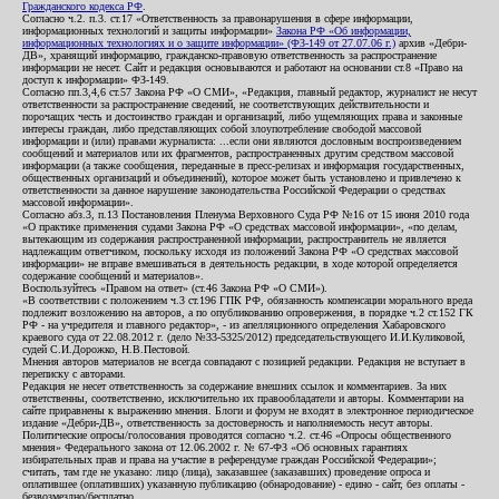
Гражданского кодекса РФ
.
Согласно ч.2. п.3. ст.17 «Ответственность за правонарушения в сфере информации,
информационных технологий и защиты информации»
Закона РФ «Об информации,
информационных технологиях и о защите информации» (ФЗ-149 от 27.07.06 г.)
архив «Дебри-
ДВ», хранящий информацию, гражданско-правовую ответственность за распространение
информации не несет. Сайт и редакция основываются и работают на основании ст.8 «Право на
доступ к информации» ФЗ-149.
Согласно пп.3,4,6 ст.57 Закона РФ «О СМИ», «Редакция, главный редактор, журналист не несут
ответственности за распространение сведений, не соответствующих действительности и
порочащих честь и достоинство граждан и организаций, либо ущемляющих права и законные
интересы граждан, либо представляющих собой злоупотребление свободой массовой
информации и (или) правами журналиста: ...если они являются дословным воспроизведением
сообщений и материалов или их фрагментов, распространенных другим средством массовой
информации (а также сообщения, переданные в пресс-релизах и информация государственных,
общественных организаций и объединений), которое может быть установлено и привлечено к
ответственности за данное нарушение законодательства Российской Федерации о средствах
массовой информации».
Согласно абз.3, п.13 Постановления Пленума Верховного Суда РФ №16 от 15 июня 2010 года
«О практике применения судами Закона РФ «О средствах массовой информации», «по делам,
вытекающим из содержания распространенной информации, распространитель не является
надлежащим ответчиком, поскольку исходя из положений Закона РФ «О средствах массовой
информации» не вправе вмешиваться в деятельность редакции, в ходе которой определяется
содержание сообщений и материалов».
Воспользуйтесь «Правом на ответ» (ст.46 Закона РФ «О СМИ»).
«В соответствии с положением ч.3 ст.196 ГПК РФ, обязанность компенсации морального вреда
подлежит возложению на авторов, а по опубликованию опровержения, в порядке ч.2 ст.152 ГК
РФ - на учредителя и главного редактор», - из апелляционного определения Хабаровского
краевого суда от 22.08.2012 г. (дело №33-5325/2012) председательствующего И.И.Куликовой,
судей С.И.Дорожко, Н.В.Пестовой.
Мнения авторов материалов не всегда совпадают с позицией редакции. Редакция не вступает в
переписку с авторами.
Редакция не несет ответственность за содержание внешних ссылок и комментариев. За них
ответственны, соответственно, исключительно их правообладатели и авторы. Комментарии на
сайте приравнены к выражению мнения. Блоги и форум не входят в электронное периодическое
издание «Дебри-ДВ», ответственность за достоверность и наполняемость несут авторы.
Политические опросы/голосования проводятся согласно ч.2. ст.46 «Опросы общественного
мнения» Федерального закона от 12.06.2002 г. № 67-ФЗ «Об основных гарантиях
избирательных прав и права на участие в референдуме граждан Российской Федерации»;
считать, там где не указано: лицо (лица), заказавшее (заказавших) проведение опроса и
оплатившее (оплативших) указанную публикацию (обнародование) - едино - сайт, без оплаты -
безвозмездно/бесплатно.