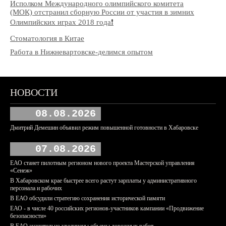
Исполком Международного олимпийского комитета
(МОК) отстранил сборную России от участия в зимних
Олимпийских играх 2018 года❗️
Стоматология в Китае
Работа в Нижневартовске-делимся опытом
НОВОСТИ
08.08.2026
Дмитрий Демешин объявил режим повышенной готовности в Хабаровске
07.08.2026
ЕАО станет пилотным регионом нового проекта Мастерской управления
«Сенеж»
В Хабаровском крае быстрее всего растут зарплаты у административного
персонала и рабочих
В ЕАО обсудили стратегию сохранения исторической памяти
ЕАО - в числе 40 российских регионов-участников кампании «Продвижение
безопасности»