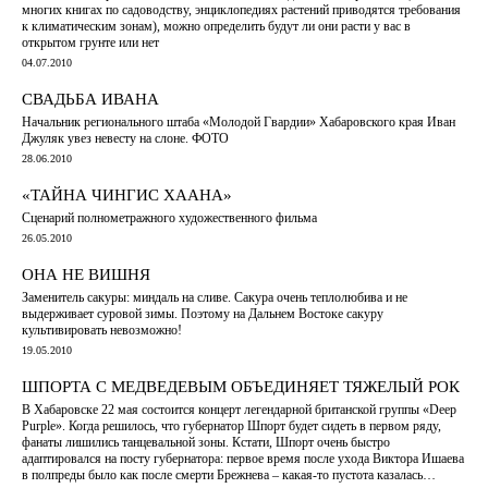
многих книгах по садоводству, энциклопедиях растений приводятся требования
к климатическим зонам), можно определить будут ли они расти у вас в
открытом грунте или нет
04.07.2010
СВАДЬБА ИВАНА
Начальник регионального штаба «Молодой Гвардии» Хабаровского края Иван
Джуляк увез невесту на слоне. ФОТО
28.06.2010
«ТАЙНА ЧИНГИС ХААНА»
Сценарий полнометражного художественного фильма
26.05.2010
ОНА НЕ ВИШНЯ
Заменитель сакуры: миндаль на сливе. Сакура очень теплолюбива и не
выдерживает суровой зимы. Поэтому на Дальнем Востоке сакуру
культивировать невозможно!
19.05.2010
ШПОРТА С МЕДВЕДЕВЫМ ОБЪЕДИНЯЕТ ТЯЖЕЛЫЙ РОК
В Хабаровске 22 мая состоится концерт легендарной британской группы «Deep
Purple». Когда решилось, что губернатор Шпорт будет сидеть в первом ряду,
фанаты лишились танцевальной зоны. Кстати, Шпорт очень быстро
адаптировался на посту губернатора: первое время после ухода Виктора Ишаева
в полпреды было как после смерти Брежнева – какая-то пустота казалась…