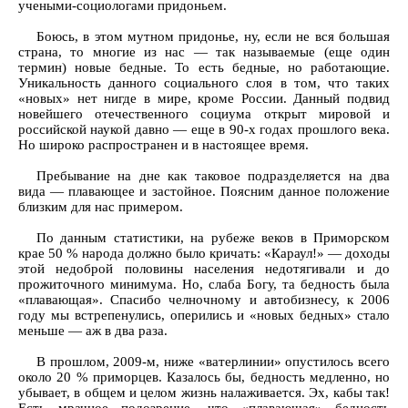
учеными-социологами придоньем.
Боюсь, в этом мутном придонье, ну, если не вся большая
страна, то многие из нас — так называемые (еще один
термин) новые бедные. То есть бедные, но работающие.
Уникальность данного социального слоя в том, что таких
«новых» нет нигде в мире, кроме России. Данный подвид
новейшего отечественного социума открыт мировой и
российской наукой давно — еще в 90-х годах прошлого века.
Но широко распространен и в настоящее время.
Пребывание на дне как таковое подразделяется на два
вида — плавающее и застойное. Поясним данное положение
близким для нас примером.
По данным статистики, на рубеже веков в Приморском
крае 50 % народа должно было кричать: «Караул!» — доходы
этой недоброй половины населения недотягивали и до
прожиточного минимума. Но, слаба Богу, та бедность была
«плавающая». Спасибо челночному и автобизнесу, к 2006
году мы встрепенулись, оперились и «новых бедных» стало
меньше — аж в два раза.
В прошлом, 2009-м, ниже «ватерлинии» опустилось всего
около 20 % приморцев. Казалось бы, бедность медленно, но
убывает, в общем и целом жизнь налаживается. Эх, кабы так!