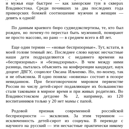
и мужья еще быстрее — как заморские туи в скверах
Владивостока. Среди почивших за два последних года
приморских бомжей соотношение мужчин и женщин —
девять к одной!
По данным краевого бюро судмедэкспертизы, те, кто был
рожден, но почему-то перестал быть мужчиной, помирают
не просто массово, но рано — в среднем всего в 48 лет.
Еще один термин — «новые беспризорные». Тут, кстати, в
моей голове темный лес. Последнее слово науки: несчастные
наши дети подразделяются с недавнего времени на
«беспризорных» и «безнадзорных». В чем между ними
разница, пыталась объяснить на конференции кандидат, наук
доцент ДВГУ, социолог Оксана Ильченко. Но, по-моему, так
и не объяснила. Я одно поняла: «новизна» состоит в позоре
невиданном. При безоговорочном мировом первенстве
России по числу детей-сирот подавляющее их большинство
стали таковыми в мирное время и при живых родителях. Во
Владивостокском детдоме № 2, например, из 120
воспитанников только у 20 нет мамы с папой.
Родовой признак современной российской
беспризорности — эксклюзия. За этим термином —
исключенность детей-сирот из социума. В переводе с
научного на русский — эти несчастные практически никому