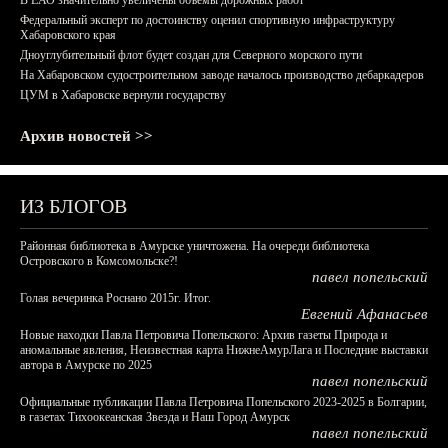
В ЕАО значительно увеличены объемы дорожных работ
Федеральный эксперт по достоинству оценил спортивную инфраструктуру
Хабаровского края
Дноуглубительный флот будет создан для Северного морского пути
На Хабаровском судостроительном заводе началось производство дебаркадеров
ЦУМ в Хабаровске вернули государству
Архив новостей >>
ИЗ БЛОГОВ
Районная библиотека в Амурске уничтожена. На очереди библиотека
Островского в Комсомольске?!
павел попельский
Голая вечеринка Роснано 2015г. Итог.
Евгений Афанасьев
Новые находки Павла Петровича Попельского: Архив газеты Природа и
аномальные явления, Неизвестная карта НижнеАмурЛага и Последние выставки
автора в Амурске по 2025
павел попельский
Официальные публикации Павла Петровича Попельского 2023-2025 в Болгарии,
в газетах Тихоокеанская Звезда и Наш Город Амурск
павел попельский