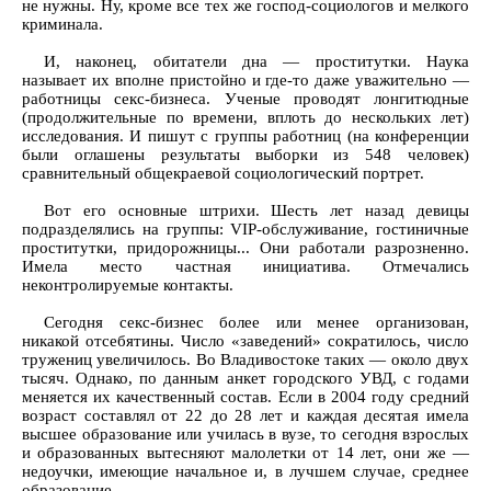
не нужны. Ну, кроме все тех же господ-социологов и мелкого
криминала.
И, наконец, обитатели дна — проститутки. Наука
называет их вполне пристойно и где-то даже уважительно —
работницы секс-бизнеса. Ученые проводят лонгитюдные
(продолжительные по времени, вплоть до нескольких лет)
исследования. И пишут с группы работниц (на конференции
были оглашены результаты выборки из 548 человек)
сравнительный общекраевой социологический портрет.
Вот его основные штрихи. Шесть лет назад девицы
подразделялись на группы: VIP-обслуживание, гостиничные
проститутки, придорожницы... Они работали разрозненно.
Имела место частная инициатива. Отмечались
неконтролируемые контакты.
Сегодня секс-бизнес более или менее организован,
никакой отсебятины. Число «заведений» сократилось, число
тружениц увеличилось. Во Владивостоке таких — около двух
тысяч. Однако, по данным анкет городского УВД, с годами
меняется их качественный состав. Если в 2004 году средний
возраст составлял от 22 до 28 лет и каждая десятая имела
высшее образование или училась в вузе, то сегодня взрослых
и образованных вытесняют малолетки от 14 лет, они же —
недоучки, имеющие начальное и, в лучшем случае, среднее
образование.