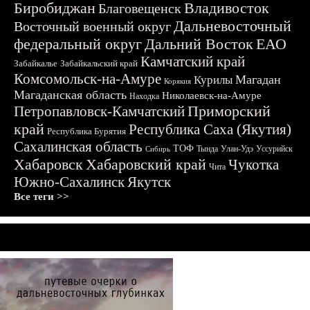
Биробиджан
Владивосток
Благовещенск
Дальневосточный
Восточный военный округ
федеральный округ
Дальний Восток
ЕАО
Камчатский край
Забайкалье
Забайкальский край
Комсомольск-на-Амуре
Магадан
Курилы
Корякия
Магаданская область
Николаевск-на-Амуре
Находка
Приморский
Петропавловск-Камчатский
край
Республика Саха (Якутия)
Республика Бурятия
Сахалинская область
ТОФ
Тында
Улан-Удэ
Уссурийск
Сибирь
Хабаровск
Хабаровский край
Чукотка
Чита
Южно-Сахалинск
Якутск
Все теги >>