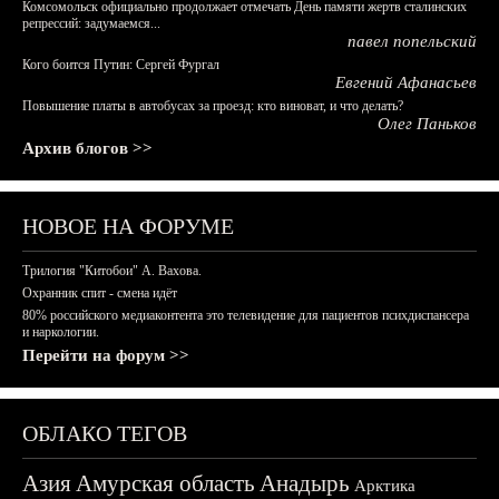
Комсомольск официально продолжает отмечать День памяти жертв сталинских
репрессий: задумаемся...
павел попельский
Кого боится Путин: Сергей Фургал
Евгений Афанасьев
Повышение платы в автобусах за проезд: кто виноват, и что делать?
Олег Паньков
Архив блогов >>
НОВОЕ НА ФОРУМЕ
Трилогия "Китобои" А. Вахова.
Охранник спит - смена идёт
80% российского медиаконтента это телевидение для пациентов психдиспансера
и наркологии.
Перейти на форум >>
ОБЛАКО ТЕГОВ
Азия
Амурская область
Анадырь
Арктика