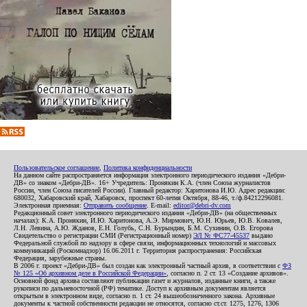
Пользовательское соглашение
,
Политика конфиденциальности
На данном сайте распространяется информация электронного периодического издания «Дебри-
ДВ» со знаком «Дебри-ДВ». 16+ Учредитель: Пронякин К.А. (член Союза журналистов
России, член Союза писателей России). Главный редактор: Харитонова И.Ю. Адрес редакции:
680032, Хабаровский край, Хабаровск, проспект 60-летия Октября, 88-46, т./ф.84212296081.
Электронная приемная:
Отправить сообщение
. E-mail:
editor@debri-dv.com
Редакционный совет электронного периодического издания «Дебри-ДВ» (на общественных
началах): К.А. Пронякин, И.Ю. Харитонова, А.Э. Мирмович, Ю.Н. Юрьев, Ю.В. Ковалев,
Л.Н. Левина, А.Ю. Жданов, Е.Н. Голубь, С.Н. Бурындин, Б.М. Сухинин, О.В. Егорова
Свидетельство о регистрации СМИ (Регистрационный номер)
ЭЛ № ФС77-45537
выдано
Федеральной службой по надзору в сфере связи, информационных технологий и массовых
коммуникаций (Роскомнадзор) 16.06.2011 г. Территория распространения: Российская
Федерация, зарубежные страны.
В 2006 г. проект «Дебри-ДВ» был создан как электронный частный архив, в соответствии с
ФЗ
№ 125 «Об архивном деле в Российской Федерации»
, согласно п. 2 ст. 13 «Создание архивов».
Основной фонд архива составляют публикации газет и журналов, изданные книги, а также
рукописи по дальневосточной (РФ) тематике. Доступ к архивным документам является
открытым в электронном виде, согласно п. 1 ст. 24 вышеобозначенного закона. Архивные
документы к частной собственности редакции не относятся, согласно ст.ст. 1275, 1276, 1306