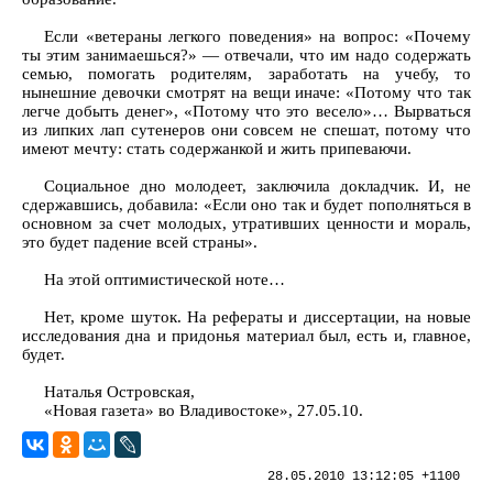
Если «ветераны легкого поведения» на вопрос: «Почему
ты этим занимаешься?» — отвечали, что им надо содержать
семью, помогать родителям, заработать на учебу, то
нынешние девочки смотрят на вещи иначе: «Потому что так
легче добыть денег», «Потому что это весело»… Вырваться
из липких лап сутенеров они совсем не спешат, потому что
имеют мечту: стать содержанкой и жить припеваючи.
Социальное дно молодеет, заключила докладчик. И, не
сдержавшись, добавила: «Если оно так и будет пополняться в
основном за счет молодых, утративших ценности и мораль,
это будет падение всей страны».
На этой оптимистической ноте…
Нет, кроме шуток. На рефераты и диссертации, на новые
исследования дна и придонья материал был, есть и, главное,
будет.
Наталья Островская,
«Новая газета» во Владивостоке», 27.05.10.
28.05.2010 13:12:05 +1100