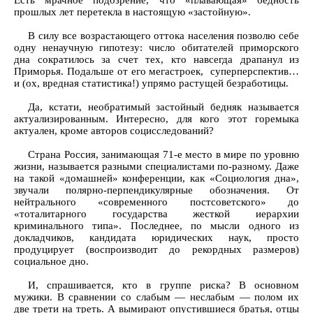
Есть мрачное подозрение, что «плавающая» бедность
прошлых лет перетекла в настоящую «застойную».
В силу все возрастающего оттока населения позволю себе
одну ненаучную гипотезу: число обитателей приморского
дна сократилось за счет тех, кто навсегда драпанул из
Приморья. Подальше от его мегастроек, суперперспектив…
и (ох, вредная статистика!) упрямо растущей безработицы.
Да, кстати, необратимый застойный бедняк называется
актуализированным. Интересно, для кого этот горемыка
актуален, кроме авторов социсследований?
Страна Россия, занимающая 71-е место в мире по уровню
жизни, называется разными специалистами по-разному. Даже
на такой «домашней» конференции, как «Социология дна»,
звучали полярно-перпендикулярные обозначения. От
нейтрального «современного постсоветского» до
«тоталитарного государства жесткой иерархии
криминального типа». Последнее, по мысли одного из
докладчиков, кандидата юридических наук, просто
продуцирует (воспроизводит до рекордных размеров)
социальное дно.
И, спрашивается, кто в группе риска? В основном
мужики. В сравнении со слабым — неслабым — полом их
две трети на треть. А вымирают опустившиеся братья, отцы