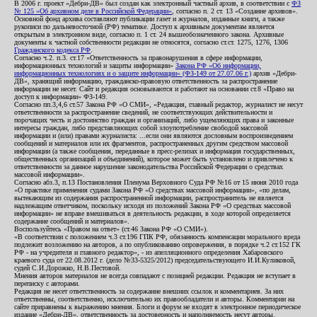
В 2006 г. проект «Дебри-ДВ» был создан как электронный частный архив, в соответствии с
ФЗ
№ 125 «Об архивном деле в Российской Федерации»
, согласно п. 2 ст. 13 «Создание архивов».
Основной фонд архива составляют публикации газет и журналов, изданные книги, а также
рукописи по дальневосточной (РФ) тематике. Доступ к архивным документам является
открытым в электронном виде, согласно п. 1 ст. 24 вышеобозначенного закона. Архивные
документы к частной собственности редакции не относятся, согласно ст.ст. 1275, 1276, 1306
Гражданского кодекса РФ
.
Согласно ч.2. п.3. ст.17 «Ответственность за правонарушения в сфере информации,
информационных технологий и защиты информации»
Закона РФ «Об информации,
информационных технологиях и о защите информации» (ФЗ-149 от 27.07.06 г.)
архив «Дебри-
ДВ», хранящий информацию, гражданско-правовую ответственность за распространение
информации не несет. Сайт и редакция основываются и работают на основании ст.8 «Право на
доступ к информации» ФЗ-149.
Согласно пп.3,4,6 ст.57 Закона РФ «О СМИ», «Редакция, главный редактор, журналист не несут
ответственности за распространение сведений, не соответствующих действительности и
порочащих честь и достоинство граждан и организаций, либо ущемляющих права и законные
интересы граждан, либо представляющих собой злоупотребление свободой массовой
информации и (или) правами журналиста: ...если они являются дословным воспроизведением
сообщений и материалов или их фрагментов, распространенных другим средством массовой
информации (а также сообщения, переданные в пресс-релизах и информация государственных,
общественных организаций и объединений), которое может быть установлено и привлечено к
ответственности за данное нарушение законодательства Российской Федерации о средствах
массовой информации».
Согласно абз.3, п.13 Постановления Пленума Верховного Суда РФ №16 от 15 июня 2010 года
«О практике применения судами Закона РФ «О средствах массовой информации», «по делам,
вытекающим из содержания распространенной информации, распространитель не является
надлежащим ответчиком, поскольку исходя из положений Закона РФ «О средствах массовой
информации» не вправе вмешиваться в деятельность редакции, в ходе которой определяется
содержание сообщений и материалов».
Воспользуйтесь «Правом на ответ» (ст.46 Закона РФ «О СМИ»).
«В соответствии с положением ч.3 ст.196 ГПК РФ, обязанность компенсации морального вреда
подлежит возложению на авторов, а по опубликованию опровержения, в порядке ч.2 ст.152 ГК
РФ - на учредителя и главного редактор», - из апелляционного определения Хабаровского
краевого суда от 22.08.2012 г. (дело №33-5325/2012) председательствующего И.И.Куликовой,
судей С.И.Дорожко, Н.В.Пестовой.
Мнения авторов материалов не всегда совпадают с позицией редакции. Редакция не вступает в
переписку с авторами.
Редакция не несет ответственность за содержание внешних ссылок и комментариев. За них
ответственны, соответственно, исключительно их правообладатели и авторы. Комментарии на
сайте приравнены к выражению мнения. Блоги и форум не входят в электронное периодическое
издание «Дебри-ДВ», ответственность за достоверность и наполняемость несут авторы.