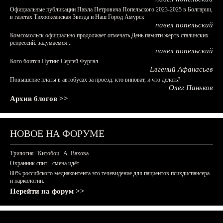
Официальные публикации Павла Петровича Попельского 2023-2025 в Болгарии,
в газетах Тихоокеанская Звезда и Наш Город Амурск
павел попельский
Комсомольск официально продолжает отмечать День памяти жертв сталинских
репрессий: задумаемся...
павел попельский
Кого боится Путин: Сергей Фургал
Евгений Афанасьев
Повышение платы в автобусах за проезд: кто виноват, и что делать?
Олег Паньков
Архив блогов >>
НОВОЕ НА ФОРУМЕ
Трилогия "Китобои" А. Вахова.
Охранник спит - смена идёт
80% российского медиаконтента это телевидение для пациентов психдиспансера
и наркологии.
Перейти на форум >>