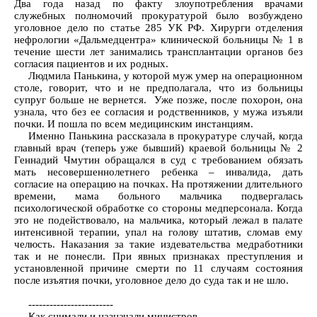
Два года назад по факту злоупотребления врачами
служебных полномочий прокуратурой было возбуждено
уголовное дело по статье 285 УК РФ. Хирурги отделения
нефрологии «Дальмедцентра» клинической больницы № 1 в
течение шести лет занимались трансплантации органов без
согласия пациентов и их родных.
Людмила Панькина, у которой муж умер на операционном
столе, говорит, что и не предполагала, что из больницы
супруг больше не вернется. Уже позже, после похорон, она
узнала, что без ее согласия и родственников, у мужа изъяли
почки. И пошла по всем медицинским инстанциям.
Именно Панькина рассказала в прокуратуре случай, когда
главный врач (теперь уже бывший) краевой больницы № 2
Геннадий Чмутин обращался в суд с требованием обязать
мать несовершеннолетнего ребенка – инвалида, дать
согласие на операцию на почках. На протяжении длительного
времени, мама больного мальчика подвергалась
психологической обработке со стороны медперсонала. Когда
это не подействовало, на мальчика, который лежал в палате
интенсивной терапии, упал на голову штатив, сломав ему
челюсть. Наказания за такие издевательства медработники
так и не понесли. При явных признаках преступления и
установленной причине смерти по 11 случаям состояния
после изъятия почки, уголовное дело до суда так и не шло.
------------------------
Как снимали и назначали министров