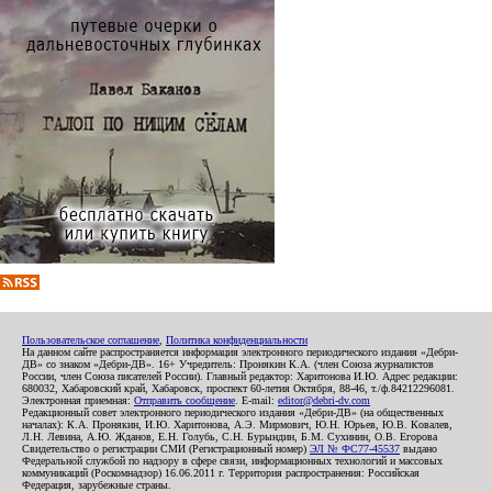
Пользовательское соглашение
,
Политика конфиденциальности
На данном сайте распространяется информация электронного периодического издания «Дебри-
ДВ» со знаком «Дебри-ДВ». 16+ Учредитель: Пронякин К.А. (член Союза журналистов
России, член Союза писателей России). Главный редактор: Харитонова И.Ю. Адрес редакции:
680032, Хабаровский край, Хабаровск, проспект 60-летия Октября, 88-46, т./ф.84212296081.
Электронная приемная:
Отправить сообщение
. E-mail:
editor@debri-dv.com
Редакционный совет электронного периодического издания «Дебри-ДВ» (на общественных
началах): К.А. Пронякин, И.Ю. Харитонова, А.Э. Мирмович, Ю.Н. Юрьев, Ю.В. Ковалев,
Л.Н. Левина, А.Ю. Жданов, Е.Н. Голубь, С.Н. Бурындин, Б.М. Сухинин, О.В. Егорова
Свидетельство о регистрации СМИ (Регистрационный номер)
ЭЛ № ФС77-45537
выдано
Федеральной службой по надзору в сфере связи, информационных технологий и массовых
коммуникаций (Роскомнадзор) 16.06.2011 г. Территория распространения: Российская
Федерация, зарубежные страны.