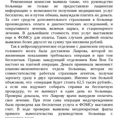
Ревизионная комиссия выявила также, что руководство
больницы не только не предоставляло пациентам
информацию о возможности получения медицинских услуг
бесплатно, но и путем обмана, вынуждали платить их деньги.
За счет средств дополнительного страхования в больнице
производилась оплата и диагностических исследований, и
оперативного лечения, включая наркоз, и стационарного
лечения. В дальнейшем стоимость этих услуг выставляли
еще и ФОМСу для оплаты. Таких случаев двойной оплаты
выявлено более двухсот на сумму три миллиона рублей.
Так в нейрохирургическое отделение с диагнозом опухоль
головного мозга была доставлена Лаврова, которой по
жизненным показаниям требовалась операция и при том
бесплатная. Однако заведующий отделением Ким Вон Ги
настоял на платной операции. Деньги принимала экономист
планово-экономического отдела больницы, которая по
совместительству работала страховым агентом, получая
зарплату сразу в двух организациях. Именно там больной
объяснили, что «операция будет стоить 62,5 тысяч рублей»,
а если она вздумает собирать справки на бесплатную
процедуру, то ее выпишут в один день из больницы.
Проверка доказала, что Лаврову врачи вынудили оплатить
свое лечение. При этом сама операция медучреждением
была проведена как бесплатная услуга и ФОМСу выставлен
счет. В ходе проверки выявлены неоднократные факты
прямого вымогательства руководством больницы с