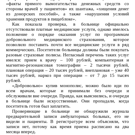
«факты прямого вымогательства денежных средств со
стороны врачей у пациентов» их шантажа, «хищения денег
из донорских пособий», а также «нарушения условий
хранения продуктов в пищеблоке».
Как показала проверка, в больнице официально
отсутствовали платные медицинские услуги, однако имелось
положение о порядке оказания услуг по программам
добровольного медицинского страхования, которое
позволило поставить почти все медицинские услуги в ряд
коммерческих. Посетители больницы должны были покупать
разовые страховые полисы. Негласный перечень таких услуг
имелся: прием к врачу – 100 рублей, компьютерная и
магнитно-резонансовая томографии – 2 тысячи рублей,
плановая операция – 20 тысяч рублей, внеплановая – уже 40
тысяч рублей, наркоз при операции – от 7 до 15 тысяч
рублей.
«Добровольно» купив монополис, можно было иди по
всем врачам, которые и принимали без очереди и
обслуживали вне очереди. Правда, как выяснились, и очереди
в больнице были искусственные. Они пропадали, когда
посетитель готов был заплатить.
Проверяющие в больнице не обнаружили журнала
предварительной записи амбулаторных больных, его не
видели и пациенты. В регистратуре всем объясняли, что
записи нет, потому как время приема расписано на два
месяца вперед.