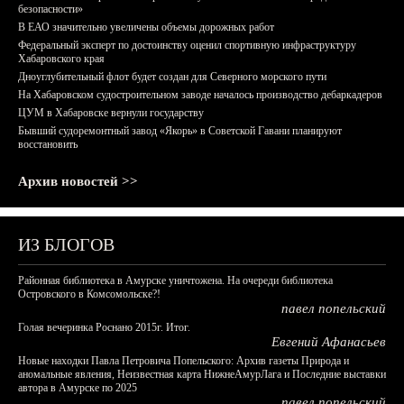
безопасности»
В ЕАО значительно увеличены объемы дорожных работ
Федеральный эксперт по достоинству оценил спортивную инфраструктуру
Хабаровского края
Дноуглубительный флот будет создан для Северного морского пути
На Хабаровском судостроительном заводе началось производство дебаркадеров
ЦУМ в Хабаровске вернули государству
Бывший судоремонтный завод «Якорь» в Советской Гавани планируют
восстановить
Архив новостей >>
ИЗ БЛОГОВ
Районная библиотека в Амурске уничтожена. На очереди библиотека
Островского в Комсомольске?!
павел попельский
Голая вечеринка Роснано 2015г. Итог.
Евгений Афанасьев
Новые находки Павла Петровича Попельского: Архив газеты Природа и
аномальные явления, Неизвестная карта НижнеАмурЛага и Последние выставки
автора в Амурске по 2025
павел попельский