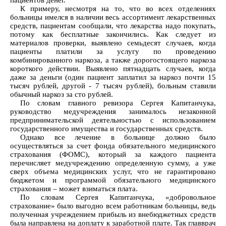
пациентов денег.
К примеру, несмотря на то, что во всех отделениях
больницы имелся в наличии весь ассортимент лекарственных
средств, пациентам сообщали, что лекарства надо покупать,
потому как бесплатные закончились. Как следует из
материалов проверки, выявлено семьдесят случаев, когда
пациенты платили за услугу по проведению
комбинированного наркоза, а также дорогостоящего наркоза
короткого действии. Выявлено пятнадцать случаев, когда
даже за деньги (один пациент заплатил за наркоз почти 15
тысяч рублей, другой - 7 тысяч рублей), больным ставили
обычный наркоз за сто рублей.
По словам главного ревизора Сергея Капитанчука,
руководство медучреждения занималось незаконной
предпринимательской деятельностью с использованием
государственного имущества и государственных средств.
Однако все лечение в больнице должно было
осуществляться за счет фонда обязательного медицинского
страхования (ФОМС), который за каждого пациента
перечисляет медучреждению определенную сумму, а уже
сверх объема медицинских услуг, что не гарантировано
бюджетом и программой обязательного медицинского
страхования – может взиматься плата.
По словам Сергея Капитанчука, «добровольное
страхование» было выгодно всем работникам больницы, ведь
полученная учреждением прибыль из внебюджетных средств
была направлена на доплату к заработной плате. Так главврач