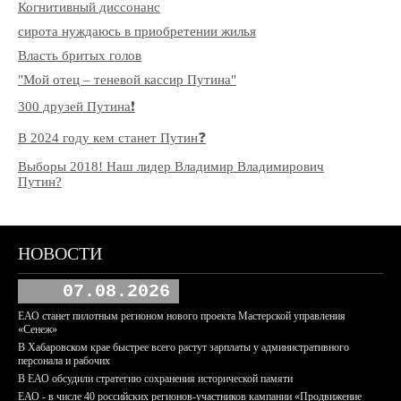
Когнитивный диссонанс
сирота нуждаюсь в приобретении жилья
Власть бритых голов
"Мой отец – теневой кассир Путина"
300 друзей Путина❗️
В 2024 году кем станет Путин❓
Выборы 2018! Наш лидер Владимир Владимирович
Путин?
НОВОСТИ
07.08.2026
ЕАО станет пилотным регионом нового проекта Мастерской управления
«Сенеж»
В Хабаровском крае быстрее всего растут зарплаты у административного
персонала и рабочих
В ЕАО обсудили стратегию сохранения исторической памяти
ЕАО - в числе 40 российских регионов-участников кампании «Продвижение