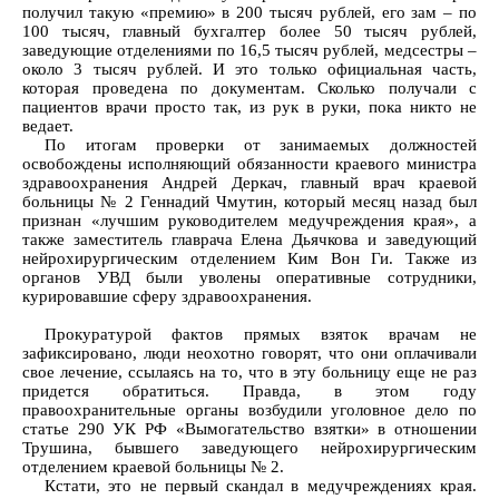
получил такую «премию» в 200 тысяч рублей, его зам – по
100 тысяч, главный бухгалтер более 50 тысяч рублей,
заведующие отделениями по 16,5 тысяч рублей, медсестры –
около 3 тысяч рублей. И это только официальная часть,
которая проведена по документам. Сколько получали с
пациентов врачи просто так, из рук в руки, пока никто не
ведает.
По итогам проверки от занимаемых должностей
освобождены исполняющий обязанности краевого министра
здравоохранения Андрей Деркач, главный врач краевой
больницы № 2 Геннадий Чмутин, который месяц назад был
признан «лучшим руководителем медучреждения края», а
также заместитель главрача Елена Дьячкова и заведующий
нейрохирургическим отделением Ким Вон Ги. Также из
органов УВД были уволены оперативные сотрудники,
курировавшие сферу здравоохранения.
Прокуратурой фактов прямых взяток врачам не
зафиксировано, люди неохотно говорят, что они оплачивали
свое лечение, ссылаясь на то, что в эту больницу еще не раз
придется обратиться. Правда, в этом году
правоохранительные органы возбудили уголовное дело по
статье 290 УК РФ «Вымогательство взятки» в отношении
Трушина, бывшего заведующего нейрохирургическим
отделением краевой больницы № 2.
Кстати, это не первый скандал в медучреждениях края.