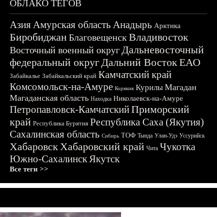
ОБЛАКО ТЕГОВ
Азия
Амурская область
Анадырь
Арктика
Биробиджан
Владивосток
Благовещенск
Дальневосточный
Восточный военный округ
федеральный округ
Дальний Восток
ЕАО
Камчатский край
Забайкалье
Забайкальский край
Комсомольск-на-Амуре
Магадан
Курилы
Корякия
Магаданская область
Николаевск-на-Амуре
Находка
Приморский
Петропавловск-Камчатский
край
Республика Саха (Якутия)
Республика Бурятия
Сахалинская область
ТОФ
Тында
Улан-Удэ
Уссурийск
Сибирь
Хабаровск
Хабаровский край
Чукотка
Чита
Южно-Сахалинск
Якутск
Все теги >>