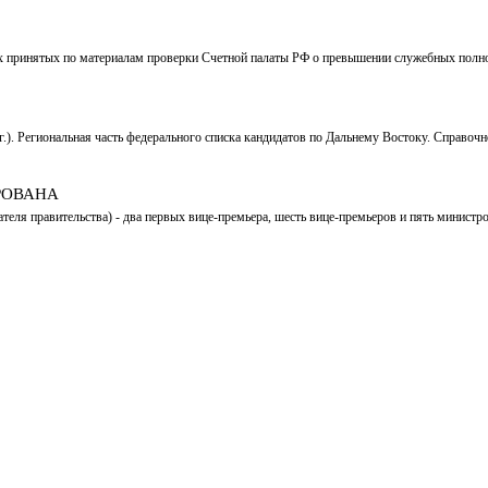
х принятых по материалам проверки Счетной палаты РФ о превышении служебных полн
.). Региональная часть федерального списка кандидатов по Дальнему Востоку. Справочн
РОВАНА
ателя правительства) - два первых вице-премьера, шесть вице-премьеров и пять минист