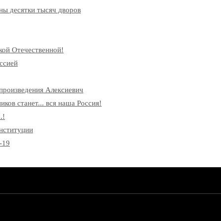
ны десятки тысяч дворов
кой Отечественной!
ссией
произведения Алексиевич
ков станет... вся наша Россия!
.!
онституции
-19