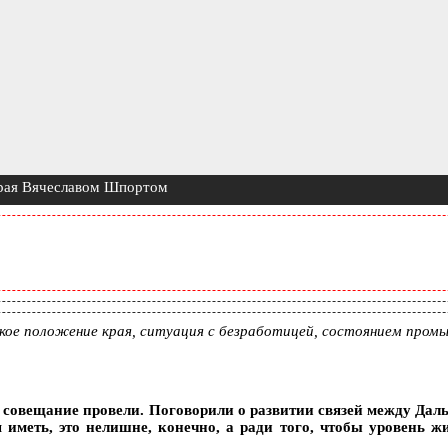
края Вячеславом Шпортом
ое положение края, ситуация с безработицей, состоянием промы
совещание провели. Поговорили о развитии связей между Дал
 иметь, это нелишне, конечно, а ради того, чтобы уровень ж