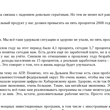
а связана с падением довольно серьёзным. Но тем не менее всё рав
льный продукт у нас должен превысить на пять процентов 2008 год
 Мы всё-таки удержали ситуацию и здорово не упали, но пять проц
ом году на этот период было 4,1 процента, сегодня 3,7 процента.
на понятна сегодня нам. Есть долги ещё по заработной плате, но в
 у нас на учёте. Снизили по отношению к прошлому году безрабо
доходы населения на 15 процентов, а реальная заработная плата – 
. Это говорит о том, что и жизнь народа будет улучшаться.
ли тему по АТР. Понятно, что на Дальнем Востоке есть свои пробл
альневосточный федеральный округ. Но очень важно, чтобы мы смог
казали хорошие цифры по Хабаровскому краю. Здорово, если так б
ьшие экономики, очень большие. Такие, как китайская экономика. 
зможность всё-таки нам реализовывать программы на стыке межгосу
е за ним. Это, кстати, дополнительные рабочие места. Просто о
 мощных инвестиционных программ, в том числе с иностранным к