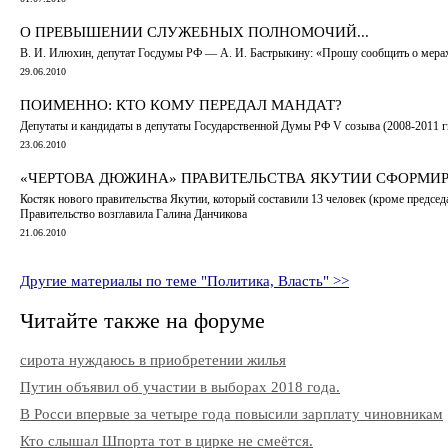
О ПРЕВЫШЕНИИ СЛУЖЕБНЫХ ПОЛНОМОЧИЙ...
В. И. Илюхин, депутат Госдумы РФ — А. И. Бастрыкину: «Прошу сообщить о мера
29.06.2010
ПОИМЕННО: КТО КОМУ ПЕРЕДАЛ МАНДАТ?
Депутаты и кандидаты в депутаты Государственной Думы РФ V созыва (2008-2011 гг
23.06.2010
«ЧЕРТОВА ДЮЖИНА» ПРАВИТЕЛЬСТВА ЯКУТИИ СФОРМИ
Костяк нового правительства Якутии, который составили 13 человек (кроме председ
Правительство возглавила Галина Данчикова
21.06.2010
Другие материалы по теме "Политика, Власть" >>
Читайте также на форуме
сирота нуждаюсь в приобретении жилья
Путин объявил об участии в выборах 2018 года.
В Росси впервые за четыре года повысили зарплату чиновникам
Кто слышал Шпорта тот в цирке не смеётся.