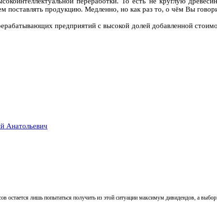
сокоинтеллектуальной переработки. То есть не круглую древеси
ем поставлять продукцию. Медленно, но как раз то, о чём Вы говор
рерабатывающих предприятий с высокой долей добавленной стоимос
й Анатольевич
ов остается лишь попытаться получить из этой ситуации максимум дивидендов, а выбор