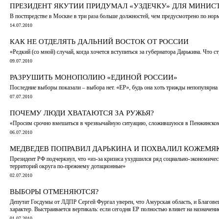
ПРЕЗИДЕНТ ЯКУТИИ ПРИДУМАЛ «УЗДЕЧКУ» ДЛЯ МИНИ
В постпредстве в Москве в три раза больше должностей, чем предусмотрено по нор
14.07.2010
КАК НЕ ОТДЕЛЯТЬ ДАЛЬНИЙ ВОСТОК ОТ РОССИИ
«Редкий (со мной) случай, когда хочется вступиться за губернатора Дарькина. Что 
09.07.2010
РАЗРУШИТЬ МОНОПОЛИЮ «ЕДИНОЙ РОССИИ»
Последние выборы показали – выбора нет. «ЕР», будь она хоть трижды непопулярн
07.07.2010
ПОЧЕМУ ЛЮДИ ХВАТАЮТСЯ ЗА РУЖЬЯ?
«Просим срочно вмешаться в чрезвычайную ситуацию, сложившуюся в Пенжинском 
06.07.2010
МЕДВЕДЕВ ПОПРАВИЛ ДАРЬКИНА И ПОХВАЛИЛ КОЖЕМЯ
Президент РФ подчеркнул, что «из-за кризиса ухудшился ряд социально-экономич
территорий округа по-прежнему дотационные»
02.07.2010
ВЫБОРЫ ОТМЕНЯЮТСЯ?
Депутат Госдумы от ЛДПР Сергей Фургал уверен, что Амурская область, и Благовещ
характер. Выстраивается вертикаль: если сегодня ЕР полностью влияет на назначение
01.07.2010