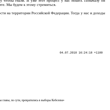
ну чтобы гнали. И уже этот процесс у нас пошёл. Поначалу он
ите. Мы будем к этому стремиться.
ти на территории Российской Федерации. Тогда у нас и доходы
04.07.2010 16:24:18 +1100
ы главы, по сути, превратились в выборы Кобелева»