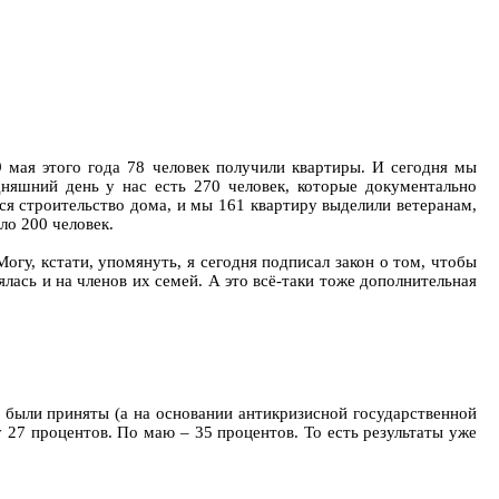
9 мая этого года 78 человек получили квартиры. И сегодня мы
дняшний день у нас есть 270 человек, которые документально
ся строительство дома, и мы 161 квартиру выделили ветеранам,
ло 200 человек.
огу, кстати, упомянуть, я сегодня подписал закон о том, чтобы
ась и на членов их семей. А это всё-таки тоже дополнительная
были приняты (а на основании антикризисной государственной
27 процентов. По маю – 35 процентов. То есть результаты уже