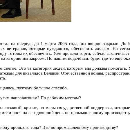
встал на очередь до 1 марта 2005 года, мы вопрос закрыли. До 
сех ветеранов, которые нуждаются, обеспечить жильём. На сего
оду готовы их обеспечить. Уже провели торги, сейчас заканчивает
у категорию мы закроем. По нашим подсчётам, будет где-то ещё око
о святое. Это та категория людей, которым мы должны помогать. М
атежам для инвалидов Великой Отечественной войны, распространял
ать.
щались, поэтому большое спасибо.
другим направлениям? По рабочим местам?
 сложный, кризис, но меры государственной поддержки, которые 
имеем рост на сегодняшний день по промышленному производству 
ериоду прошлого года? Это по промышленному производству?