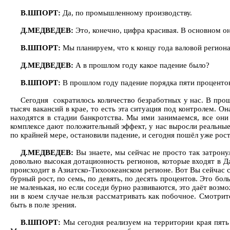
В.ШПОРТ:
Да, по промышленному производству.
Д.МЕДВЕДЕВ:
Это, конечно, цифра красивая. В основном он
В.ШПОРТ:
Мы планируем, что к концу года валовой региона
Д.МЕДВЕДЕВ:
А в прошлом году какое падение было?
В.ШПОРТ:
В прошлом году падение порядка пяти процентов.
Сегодня сократилось количество безработных у нас. В прошл
тысяч вакансий в крае, то есть эта ситуация под контролем. О
находятся в стадии банкротства. Мы ими занимаемся, все они
комплексе дают положительный эффект, у нас выросли реальные 
по крайней мере, остановили падение, и сегодня пошёл уже рост
Д.МЕДВЕДЕВ:
Вы знаете, мы сейчас не просто так затрону
довольно высокая дотационность регионов, которые входят в Д
происходит в Азиатско-Тихоокеанском регионе. Вот Вы сейчас с
бурный рост, по семь, по девять, по десять процентов. Это бол
не маленькая, но если соседи бурно развиваются, это даёт во
ни в коем случае нельзя рассматривать как побочное. Смотрит
быть в поле зрения.
В.ШПОРТ:
Мы сегодня реализуем на территории края пять