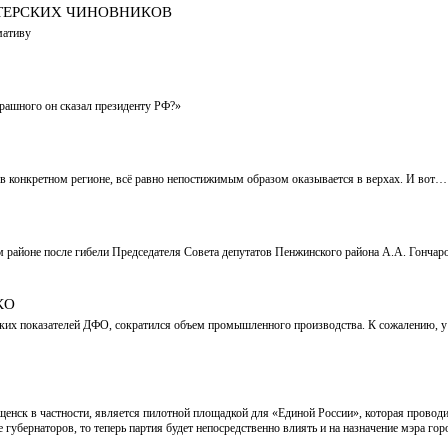
СТЕРСКИХ ЧИНОВНИКОВ
мативу
страшного он сказал президенту РФ?»
а в конкретном регионе, всё равно непостижимым образом оказывается в верхах. И вот
районе после гибели Председателя Совета депутатов Пенжинского района А.А. Гонч
КО
еских показателей ДФО, сократился объем промышленного производства. К сожалению,
енск в частности, является пилотной площадкой для «Единой России», которая проводи
 губернаторов, то теперь партия будет непосредственно влиять и на назначение мэра гор