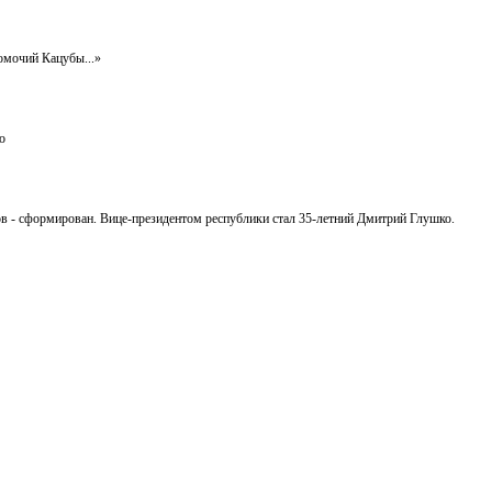
омочий Кацубы...»
о
ров - сформирован. Вице-президентом республики стал 35-летний Дмитрий Глушко.