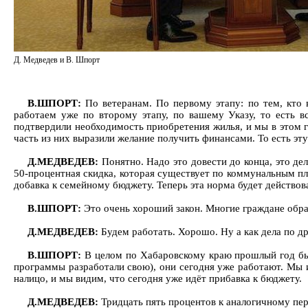
Д. Медведев и В. Шпорт
В.ШПОРТ:
По ветеранам. По первому этапу: по тем, кто 
работаем уже по второму этапу, по вашему Указу, то есть в
подтвердили необходимость приобретения жилья, и мы в этом г
часть из них выразили желание получить финансами. То есть эт
Д.МЕДВЕДЕВ:
Понятно. Надо это довести до конца, это дел
50-процентная скидка, которая существует по коммунальным пл
добавка к семейному бюджету. Теперь эта норма будет действов
В.ШПОРТ:
Это очень хороший закон. Многие граждане обра
Д.МЕДВЕДЕВ:
Будем работать. Хорошо. Ну а как дела по 
В.ШПОРТ:
В целом по Хабаровскому краю прошлый год был
программы разработали свою), они сегодня уже работают. Мы 
налицо, и мы видим, что сегодня уже идёт прибавка к бюджету.
Д.МЕДВЕДЕВ:
Тридцать пять процентов к аналогичному п