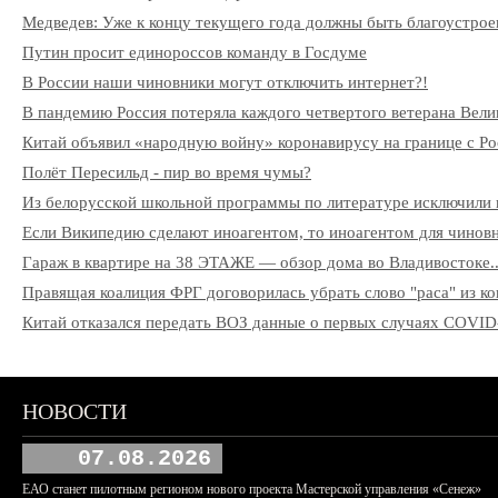
Медведев: Уже к концу текущего года должны быть благоустрое
Путин просит единороссов команду в Госдуме
В России наши чиновники могут отключить интернет?!
В пандемию Россия потеряла каждого четвертого ветерана Вели
Китай объявил «народную войну» коронавирусу на границе с Ро
Полёт Пересильд - пир во время чумы?
Из белорусской школьной программы по литературе исключили 
Если Википедию сделают иноагентом, то иноагентом для чиновни
Гараж в квартире на 38 ЭТАЖЕ — обзор дома во Владивостоке..
Правящая коалиция ФРГ договорилась убрать слово "раса" из к
Китай отказался передать ВОЗ данные о первых случаях COVID
НОВОСТИ
07.08.2026
ЕАО станет пилотным регионом нового проекта Мастерской управления «Сенеж»