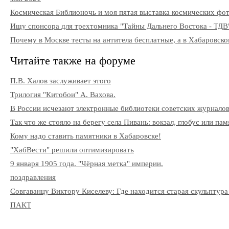
Космическая Библионочь и моя пятая выставка космических фо
Ищу спонсора для трехтомника "Тайны Дальнего Востока - ТДВ
Почему в Москве тесты на антитела бесплатные, а в Хабаровско
Читайте также на форуме
П.В. Халов заслуживает этого
Трилогия "Китобои" А. Вахова.
В России исчезают электронные библиотеки советских журнало
Так что же стояло на берегу села Пивань: вокзал, глобус или па
Кому надо ставить памятники в Хабаровске!
"ХабВести" решили оптимизировать
9 января 1905 года. "Чёрная метка" империи.
поздравления
Совгаванцу Виктору Киселеву: Где находится старая скульптура
ПАКТ