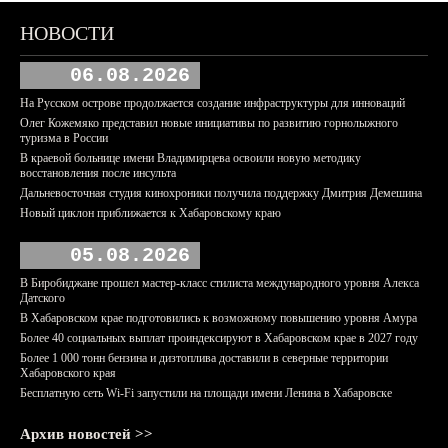
НОВОСТИ
06.08.2026
На Русском острове продолжается создание инфраструктуры для инноваций
Олег Кожемяко представил новые инициативы по развитию горнолыжного
туризма в России
В краевой больнице имени Владимирцева освоили новую методику
восстановления после инсульта
Дальневосточная студия кинохроники получила поддержку Дмитрия Демешина
Новый циклон приближается к Хабаровскому краю
05.08.2026
В Биробиджане прошел мастер-класс стилиста международного уровня Алекса
Датского
В Хабаровском крае подготовились к возможному повышению уровня Амура
Более 40 социальных выплат проиндексируют в Хабаровском крае в 2027 году
Более 1 000 тонн бензина и дизтоплива доставили в северные территории
Хабаровского края
Бесплатную сеть Wi-Fi запустили на площади имени Ленина в Хабаровске
Архив новостей >>