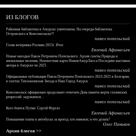
ИЗ БЛОГОВ
Районная библиотека в Амурске уничтожена. На очереди библиотека
Островского в Комсомольске?!
павел попельский
Голая вечеринка Роснано 2015г. Итог.
Евгений Афанасьев
Новые находки Павла Петровича Попельского: Архив газеты Природа и
аномальные явления, Неизвестная карта НижнеАмурЛага и Последние выставки
автора в Амурске по 2025
павел попельский
Официальные публикации Павла Петровича Попельского 2023-2025 в Болгарии,
в газетах Тихоокеанская Звезда и Наш Город Амурск
павел попельский
Комсомольск официально продолжает отмечать День памяти жертв сталинских
репрессий: задумаемся...
павел попельский
Кого боится Путин: Сергей Фургал
Евгений Афанасьев
Повышение платы в автобусах за проезд: кто виноват, и что делать?
Олег Паньков
Архив блогов >>