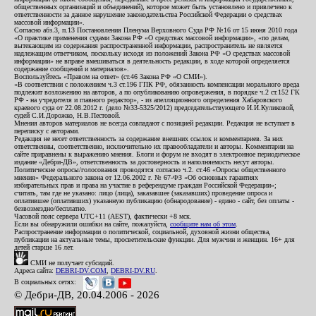
общественных организаций и объединений), которое может быть установлено и привлечено к
ответственности за данное нарушение законодательства Российской Федерации о средствах
массовой информации».
Согласно абз.3, п.13 Постановления Пленума Верховного Суда РФ №16 от 15 июня 2010 года
«О практике применения судами Закона РФ «О средствах массовой информации», «по делам,
вытекающим из содержания распространенной информации, распространитель не является
надлежащим ответчиком, поскольку исходя из положений Закона РФ «О средствах массовой
информации» не вправе вмешиваться в деятельность редакции, в ходе которой определяется
содержание сообщений и материалов».
Воспользуйтесь «Правом на ответ» (ст.46 Закона РФ «О СМИ»).
«В соответствии с положением ч.3 ст.196 ГПК РФ, обязанность компенсации морального вреда
подлежит возложению на авторов, а по опубликованию опровержения, в порядке ч.2 ст.152 ГК
РФ - на учредителя и главного редактор», - из апелляционного определения Хабаровского
краевого суда от 22.08.2012 г. (дело №33-5325/2012) председательствующего И.И.Куликовой,
судей С.И.Дорожко, Н.В.Пестовой.
Мнения авторов материалов не всегда совпадают с позицией редакции. Редакция не вступает в
переписку с авторами.
Редакция не несет ответственность за содержание внешних ссылок и комментариев. За них
ответственны, соответственно, исключительно их правообладатели и авторы. Комментарии на
сайте приравнены к выражению мнения. Блоги и форум не входят в электронное периодическое
издание «Дебри-ДВ», ответственность за достоверность и наполняемость несут авторы.
Политические опросы/голосования проводятся согласно ч.2. ст.46 «Опросы общественного
мнения» Федерального закона от 12.06.2002 г. № 67-ФЗ «Об основных гарантиях
избирательных прав и права на участие в референдуме граждан Российской Федерации»;
считать, там где не указано: лицо (лица), заказавшее (заказавших) проведение опроса и
оплатившее (оплативших) указанную публикацию (обнародование) - едино - сайт, без оплаты -
безвозмездно/бесплатно.
Часовой пояс сервера UTC+11 (AEST), фактически +8 мск.
Если вы обнаружили ошибки на сайте, пожалуйста,
сообщите нам об этом
.
Распространение информации о политической, социальной, духовной жизни общества,
публикации на актуальные темы, просветительские функции. Для мужчин и женщин. 16+ для
детей старше 16 лет.
СМИ не получает субсидий.
Адреса сайта:
DEBRI-DV.COM
,
DEBRI-DV.RU
.
В социальных сетях:
© Дебри-ДВ, 20.04.2006 - 2026