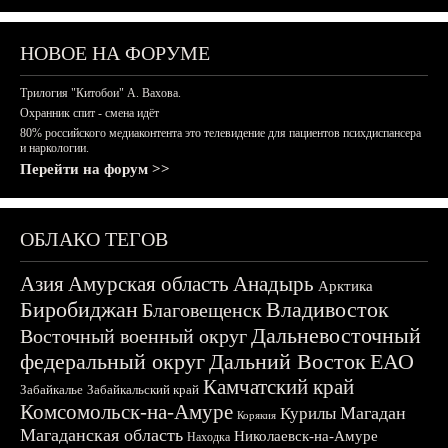
НОВОЕ НА ФОРУМЕ
Трилогия "Китобои" А. Вахова.
Охранник спит - смена идёт
80% российского медиаконтента это телевидение для пациентов психдиспансера
и наркологии.
Перейти на форум >>
ОБЛАКО ТЕГОВ
Азия
Амурская область
Анадырь
Арктика
Биробиджан
Владивосток
Благовещенск
Дальневосточный
Восточный военный округ
федеральный округ
Дальний Восток
ЕАО
Камчатский край
Забайкалье
Забайкальский край
Комсомольск-на-Амуре
Магадан
Курилы
Корякия
Магаданская область
Николаевск-на-Амуре
Находка