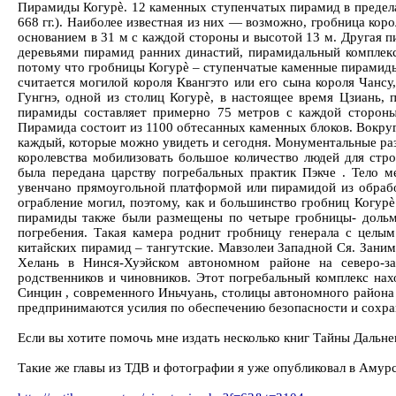
Пирамиды Когурѐ. 12 каменных ступенчатых пирамид в предел
668 гг.). Наиболее известная из них — возможно, гробница кор
основанием в 31 м с каждой стороны и высотой 13 м. Другая п
деревьями пирамид ранних династий, пирамидальный комплекс
потому что гробницы Когурѐ – ступенчатые каменные пирамиды, 
считается могилой короля Квангэто или его сына короля Чанс
Гунгнэ, одной из столиц Когурѐ, в настоящее время Цзиань,
пирамиды составляет примерно 75 метров с каждой стороны
Пирамида состоит из 1100 обтесанных каменных блоков. Вокр
каждый, которые можно увидеть и сегодня. Монументальные раз
королевства мобилизовать большое количество людей для стр
была передана царству погребальных практик Пэкче . Тело 
увенчано прямоугольной платформой или пирамидой из обрабо
ограбление могил, поэтому, как и большинство гробниц Когурѐ
пирамиды также были размещены по четыре гробницы- дольм
погребения. Такая камера роднит гробницу генерала с целы
китайских пирамид – тангутские. Мавзолеи Западной Ся. Заним
Хелань в Нинся-Хуэйском автономном районе на северо-з
родственников и чиновников. Этот погребальный комплекс нах
Синцин , современного Иньчуань, столицы автономного района 
предпринимаются усилия по обеспечению безопасности и сохран
Если вы хотите помочь мне издать несколько книг Тайны Дальне
Такие же главы из ТДВ и фотографии я уже опубликовал в Амур