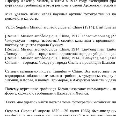
Шредер и Оскар Мамен, а затем в 1913 году экспедиция фра
курганных гробницах в этом регионе в своей Археологической мисс
Мне удалось найти через научные архивы фотографии из па
неважного качества.
Victor Segalen Mission archéologique en Chine (1914): L'art funérai
[Recueil. Mission archéologique, Chine, 1917. Tcheou-tchouang [
Чжоучжуан - город, известный своими каналами в провинции 
востоку от центра города Сучжоу.
[Recueil. Mission archéologique, Chine, 1914. Lin-t'ong hien [Linto
Линьту н — район городского подчинения города субпровинциа
[Recueil. Mission archéologique, Chine, 1914. Hien-yang hien [Xia
Сяньян — городской округ у города Сиань в провинции Шэньси 
Сегален правильно пишет: Tumulus – Chine. Все известные то
коридорные обложенные камнем гробницы, тумулюсы, сверху 
Японии, в Корее, в нашем Приморье, в Амурской области и даже
Почему курганные гробницы Китая называют пирамидами - п
форму, схожую с гробницами Джосера и Хеопса.
Также мне удалось найти четыре тома фотографий китайских пи
Освальд Сирен (6 апреля 1879 - 26 июня 1966) был шведски
профессора истории и теории искусства Стокгольмского унив