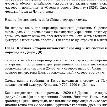
музее. В области китайского искусства его главные книги вк
мастера и принципы» и «Стены и ворота Пекина» (1924). Сир
медалью Чарльза Лэнга Фрира .
Histoire des arts anciens de la China в четырех томах.
Во втором томе, где пирамиды ханьской династии, Сирено
пирамидах. Они очень похожи на скифские украшения, поэтому
день. Это может означать преемственность и схожесть степных
культура. Ответ очень простой. Так тогда везде строили и выко
Глава: Краткая история китайских пирамид и их системат
пирамид на Дебри ДВ).
Термин « китайские пирамиды» относится к структурам пирами
и курганы, построенные для размещения останков нескольк
расположены примерно в 25–35 км к северо-западу от Сиань , 
первого императора Цинь , расположенный к северо-востоку от С
Самые ранние гробницы в Китае находятся к северу от Пе
неолитической культуре Хуншань (4700–2900 гг. До н.э.).
Как выглядят китайские пирамиды в 2020-м? Древнейшие пирам
(округ Аохан-Ци) и в провинции Ляонин. Династия Цинь - ма
гробницы Цинь Шихуанди, все китайские пирамиды сейчас зас
Японии точно так же обсадили курганные гробницы древних японс