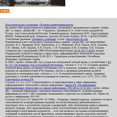
Пользовательское соглашение
,
Политика конфиденциальности
На данном сайте распространяется информация электронного периодического издания «Дебри-
ДВ» со знаком «Дебри-ДВ». 16+ Учредитель: Пронякин К.А. (член Союза журналистов
России, член Союза писателей России). Главный редактор: Харитонова И.Ю. Адрес редакции:
680032, Хабаровский край, Хабаровск, проспект 60-летия Октября, 88-46, т./ф.84212296081.
Электронная приемная:
Отправить сообщение
. E-mail:
editor@debri-dv.com
Редакционный совет электронного периодического издания «Дебри-ДВ» (на общественных
началах): К.А. Пронякин, И.Ю. Харитонова, А.Э. Мирмович, Ю.Н. Юрьев, Ю.В. Ковалев,
Л.Н. Левина, А.Ю. Жданов, Е.Н. Голубь, С.Н. Бурындин, Б.М. Сухинин, О.В. Егорова
Свидетельство о регистрации СМИ (Регистрационный номер)
ЭЛ № ФС77-45537
выдано
Федеральной службой по надзору в сфере связи, информационных технологий и массовых
коммуникаций (Роскомнадзор) 16.06.2011 г. Территория распространения: Российская
Федерация, зарубежные страны.
В 2006 г. проект «Дебри-ДВ» был создан как электронный частный архив, в соответствии с
ФЗ
№ 125 «Об архивном деле в Российской Федерации»
, согласно п. 2 ст. 13 «Создание архивов».
Основной фонд архива составляют публикации газет и журналов, изданные книги, а также
рукописи по дальневосточной (РФ) тематике. Доступ к архивным документам является
открытым в электронном виде, согласно п. 1 ст. 24 вышеобозначенного закона. Архивные
документы к частной собственности редакции не относятся, согласно ст.ст. 1275, 1276, 1306
Гражданского кодекса РФ
.
Согласно ч.2. п.3. ст.17 «Ответственность за правонарушения в сфере информации,
информационных технологий и защиты информации»
Закона РФ «Об информации,
информационных технологиях и о защите информации» (ФЗ-149 от 27.07.06 г.)
архив «Дебри-
ДВ», хранящий информацию, гражданско-правовую ответственность за распространение
информации не несет. Сайт и редакция основываются и работают на основании ст.8 «Право на
доступ к информации» ФЗ-149.
Согласно пп.3,4,6 ст.57 Закона РФ «О СМИ», «Редакция, главный редактор, журналист не несут
ответственности за распространение сведений, не соответствующих действительности и
порочащих честь и достоинство граждан и организаций, либо ущемляющих права и законные
интересы граждан, либо представляющих собой злоупотребление свободой массовой
информации и (или) правами журналиста: ...если они являются дословным воспроизведением
сообщений и материалов или их фрагментов, распространенных другим средством массовой
информации (а также сообщения, переданные в пресс-релизах и информация государственных,