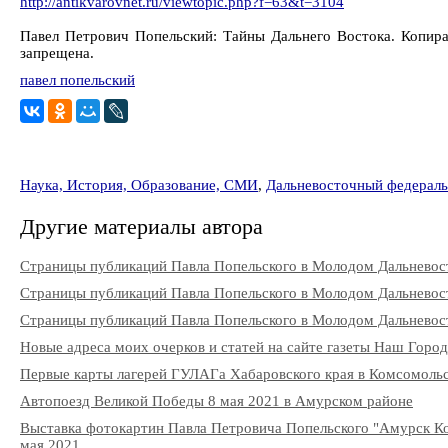
http://antikvarovnet.ru/viewtopic.php?f=63&t=3104
Павел Петрович Попельский: Тайны Дальнего Востока. Копира
запрещена.
павел попельский
Наука, История, Образование, СМИ
,
Дальневосточный федераль
Другие материалы автора
Страницы публикаций Павла Попельского в Молодом Дальневос
Страницы публикаций Павла Попельского в Молодом Дальневос
Страницы публикаций Павла Попельского в Молодом Дальневос
Новые адреса моих очерков и статей на сайте газеты Наш Гор
Первые карты лагерей ГУЛАГа Хабаровского края в Комсомоль
Автопоезд Великой Победы 8 мая 2021 в Амурском районе
Выставка фотокартин Павла Петровича Попельского "Амурск Ко
мая 2021