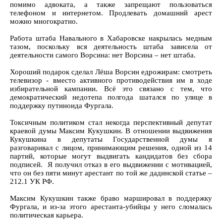
помимо адвоката, а также запрещают пользоваться
телефоном и интернетом. Продлевать домашний арест
можно многократно.
Работа штаба Навального в Хабаровске накрылась медным
тазом, поскольку вся деятельность штаба зависела от
деятельности самого Ворсина: нет Ворсина – нет штаба.
Хороший подарок сделал Лёша Ворсин едрожирам: смотреть
телевизор - вместо активного противодействия им в ходе
избирательной кампании. Всё это связано с тем, что
демократический недотепа полгода шатался по улице в
поддержку путиноида Фургала.
Токсичным политиком стал некогда перспективный депутат
краевой думы Максим Кукушкин. В отношении выдвижения
Кукушкина в депутаты Государственной думы я
разговаривал с лицом, принимающим решения, одной из 14
партий, которые могут выдвигать кандидатов без сбора
подписей. Я получил отказ в его выдвижении с мотивацией,
что он без пяти минут арестант по той же дадинской статье –
212.1 УК РФ.
Максим Кукушкин также браво маршировал в поддержку
Фургала, и из-за этого арестанта-убийцы у него сломалась
политическая карьера.