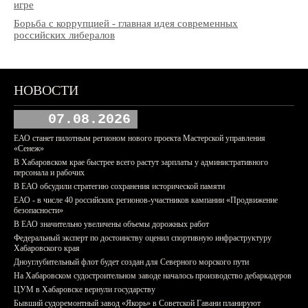
игре
Борьба с коррупцией - главная идея современных
российских либералов
НОВОСТИ
07.08.2026
ЕАО станет пилотным регионом нового проекта Мастерской управления
«Сенеж»
В Хабаровском крае быстрее всего растут зарплаты у административного
персонала и рабочих
В ЕАО обсудили стратегию сохранения исторической памяти
ЕАО - в числе 40 российских регионов-участников кампании «Продвижение
безопасности»
В ЕАО значительно увеличены объемы дорожных работ
Федеральный эксперт по достоинству оценил спортивную инфраструктуру
Хабаровского края
Дноуглубительный флот будет создан для Северного морского пути
На Хабаровском судостроительном заводе началось производство дебаркадеров
ЦУМ в Хабаровске вернули государству
Бывший судоремонтный завод «Якорь» в Советской Гавани планируют