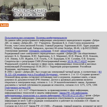
Пользовательское соглашение
,
Политика конфиденциальности
На данном сайте распространяется информация электронного периодического издания «Дебри-
ДВ» со знаком «Дебри-ДВ». 16+ Учредитель: Пронякин К.А. (член Союза журналистов
России, член Союза писателей России). Главный редактор: Харитонова И.Ю. Адрес редакции:
680032, Хабаровский край, Хабаровск, проспект 60-летия Октября, 88-46, т./ф.84212296081.
Электронная приемная:
Отправить сообщение
. E-mail:
editor@debri-dv.com
Редакционный совет электронного периодического издания «Дебри-ДВ» (на общественных
началах): К.А. Пронякин, И.Ю. Харитонова, А.Э. Мирмович, Ю.Н. Юрьев, Ю.В. Ковалев,
Л.Н. Левина, А.Ю. Жданов, Е.Н. Голубь, С.Н. Бурындин, Б.М. Сухинин, О.В. Егорова
Свидетельство о регистрации СМИ (Регистрационный номер)
ЭЛ № ФС77-45537
выдано
Федеральной службой по надзору в сфере связи, информационных технологий и массовых
коммуникаций (Роскомнадзор) 16.06.2011 г. Территория распространения: Российская
Федерация, зарубежные страны.
В 2006 г. проект «Дебри-ДВ» был создан как электронный частный архив, в соответствии с
ФЗ
№ 125 «Об архивном деле в Российской Федерации»
, согласно п. 2 ст. 13 «Создание архивов».
Основной фонд архива составляют публикации газет и журналов, изданные книги, а также
рукописи по дальневосточной (РФ) тематике. Доступ к архивным документам является
открытым в электронном виде, согласно п. 1 ст. 24 вышеобозначенного закона. Архивные
документы к частной собственности редакции не относятся, согласно ст.ст. 1275, 1276, 1306
Гражданского кодекса РФ
.
Согласно ч.2. п.3. ст.17 «Ответственность за правонарушения в сфере информации,
информационных технологий и защиты информации»
Закона РФ «Об информации,
информационных технологиях и о защите информации» (ФЗ-149 от 27.07.06 г.)
архив «Дебри-
ДВ», хранящий информацию, гражданско-правовую ответственность за распространение
информации не несет. Сайт и редакция основываются и работают на основании ст.8 «Право на
доступ к информации» ФЗ-149.
Согласно пп.3,4,6 ст.57 Закона РФ «О СМИ», «Редакция, главный редактор, журналист не несут