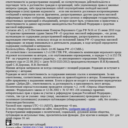
ответственности за распространение сведений, не соответствующих действительности и
порочащих честь и достоинство граждан и организаций, либо ущемляющих права и законные
интересы граждан, либо представляющих собой злоупотребление свободой массовой
информации и (или) правами журналиста: ...если они являются дословным воспроизведением
сообщений и материалов или их фрагментов, распространенных другим средством массовой
информации (а также сообщения, переданные в пресс-релизах и информация государственных,
общественных организаций и объединений), которое может быть установлено и привлечено к
ответственности за данное нарушение законодательства Российской Федерации о средствах
массовой информации».
Согласно абз.3, п.13 Постановления Пленума Верховного Суда РФ №16 от 15 июня 2010 года
«О практике применения судами Закона РФ «О средствах массовой информации», «по делам,
вытекающим из содержания распространенной информации, распространитель не является
надлежащим ответчиком, поскольку исходя из положений Закона РФ «О средствах массовой
информации» не вправе вмешиваться в деятельность редакции, в ходе которой определяется
содержание сообщений и материалов».
Воспользуйтесь «Правом на ответ» (ст.46 Закона РФ «О СМИ»).
«В соответствии с положением ч.3 ст.196 ГПК РФ, обязанность компенсации морального вреда
подлежит возложению на авторов, а по опубликованию опровержения, в порядке ч.2 ст.152 ГК
РФ - на учредителя и главного редактор», - из апелляционного определения Хабаровского
краевого суда от 22.08.2012 г. (дело №33-5325/2012) председательствующего И.И.Куликовой,
судей С.И.Дорожко, Н.В.Пестовой.
Мнения авторов материалов не всегда совпадают с позицией редакции. Редакция не вступает в
переписку с авторами.
Редакция не несет ответственность за содержание внешних ссылок и комментариев. За них
ответственны, соответственно, исключительно их правообладатели и авторы. Комментарии на
сайте приравнены к выражению мнения. Блоги и форум не входят в электронное периодическое
издание «Дебри-ДВ», ответственность за достоверность и наполняемость несут авторы.
Политические опросы/голосования проводятся согласно ч.2. ст.46 «Опросы общественного
мнения» Федерального закона от 12.06.2002 г. № 67-ФЗ «Об основных гарантиях
избирательных прав и права на участие в референдуме граждан Российской Федерации»;
считать, там где не указано: лицо (лица), заказавшее (заказавших) проведение опроса и
оплатившее (оплативших) указанную публикацию (обнародование) - едино - сайт, без оплаты -
безвозмездно/бесплатно.
Часовой пояс сервера UTC+11 (AEST), фактически +8 мск.
Если вы обнаружили ошибки на сайте, пожалуйста,
сообщите нам об этом
.
Распространение информации о политической, социальной, духовной жизни общества,
публикации на актуальные темы, просветительские функции. Для мужчин и женщин. 16+ для
детей старше 16 лет.
СМИ не получает субсидий.
Адреса сайта:
DEBRI-DV.COM
,
DEBRI-DV.RU
.