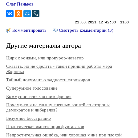
Олег Паньков
21.03.2021 12:42:00 +1100
Комментировать
Смотреть комментарии (3)
Другие материалы автора
Цирк с конями, или прокурор-новатор
Сказать, но не сделать - такой принцип работы мэра
Жорника
Тайный документ о жадности едрожиров
Суперумное голосование
Коммунистическая шизофрения
Почему-то я не слышу гневных воплей со стороны
демократов и либералов?
Безумное бесстрашие
Политическая импотенция фургалаков
Непростительная ошибка, или хорошая мина при плохой