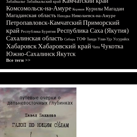
Камчатский край
Забайкалье
Забайкальский край
Комсомольск-на-Амуре
Магадан
Курилы
Корякия
Магаданская область
Николаевск-на-Амуре
Находка
Приморский
Петропавловск-Камчатский
край
Республика Саха (Якутия)
Республика Бурятия
Сахалинская область
ТОФ
Тында
Улан-Удэ
Уссурийск
Сибирь
Хабаровск
Хабаровский край
Чукотка
Чита
Южно-Сахалинск
Якутск
Все теги >>