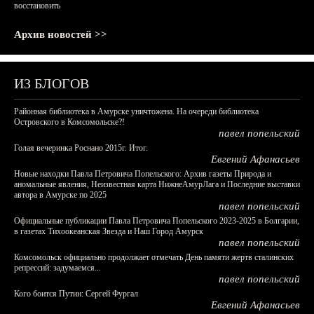
восстановить
Архив новостей >>
ИЗ БЛОГОВ
Районная библиотека в Амурске уничтожена. На очереди библиотека
Островского в Комсомольске?!
павел попельский
Голая вечеринка Роснано 2015г. Итог.
Евгений Афанасьев
Новые находки Павла Петровича Попельского: Архив газеты Природа и
аномальные явления, Неизвестная карта НижнеАмурЛага и Последние выставки
автора в Амурске по 2025
павел попельский
Официальные публикации Павла Петровича Попельского 2023-2025 в Болгарии,
в газетах Тихоокеанская Звезда и Наш Город Амурск
павел попельский
Комсомольск официально продолжает отмечать День памяти жертв сталинских
репрессий: задумаемся...
павел попельский
Кого боится Путин: Сергей Фургал
Евгений Афанасьев