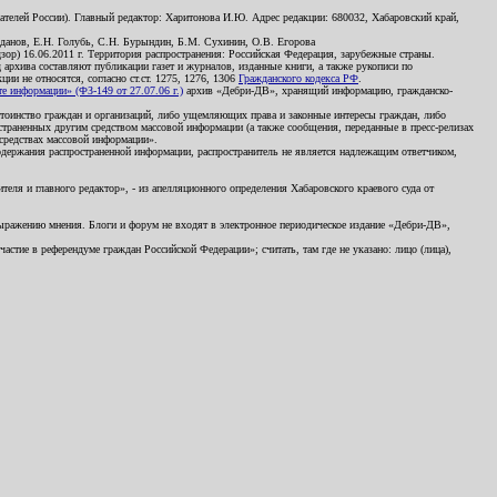
телей России). Главный редактор: Харитонова И.Ю. Адрес редакции: 680032, Хабаровский край,
данов, Е.Н. Голубь, С.Н. Бурындин, Б.М. Сухинин, О.В. Егорова
р) 16.06.2011 г. Территория распространения: Российская Федерация, зарубежные страны.
д архива составляют публикации газет и журналов, изданные книги, а также рукописи по
и не относятся, согласно ст.ст. 1275, 1276, 1306
Гражданского кодекса РФ
.
 информации» (ФЗ-149 от 27.07.06 г.)
архив «Дебри-ДВ», хранящий информацию, гражданско-
остоинство граждан и организаций, либо ущемляющих права и законные интересы граждан, либо
страненных другим средством массовой информации (а также сообщения, переданные в пресс-релизах
 средствах массовой информации».
держания распространенной информации, распространитель не является надлежащим ответчиком,
еля и главного редактор», - из апелляционного определения Хабаровского краевого суда от
 выражению мнения. Блоги и форум не входят в электронное периодическое издание «Дебри-ДВ»,
стие в референдуме граждан Российской Федерации»; считать, там где не указано: лицо (лица),