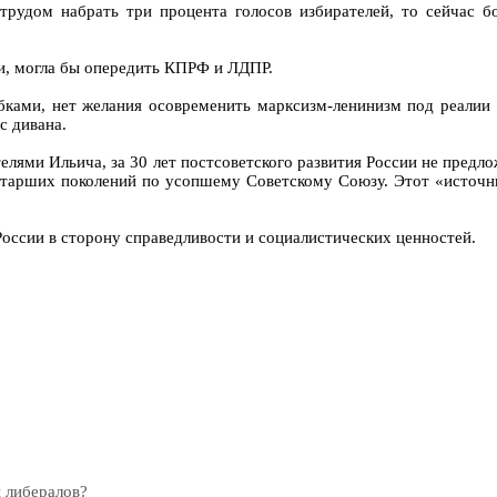
 трудом набрать три процента голосов избирателей, то сейчас 
ии, могла бы опередить КПРФ и ЛДПР.
бками, нет желания осовременить марксизм-ленинизм под реалии 
 с дивана.
елями Ильича, за 30 лет постсоветского развития России не пред
 старших поколений по усопшему Советскому Союзу. Этот «источн
России в сторону справедливости и социалистических ценностей.
 либералов?