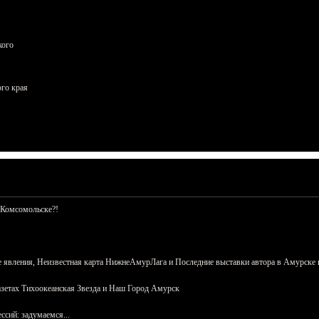
кого
ого края
 Комсомольске?!
 явления, Неизвестная карта НижнеАмурЛага и Последние выставки автора в Амурске 
азетах Тихоокеанская Звезда и Наш Город Амурск
сий: задумаемся...