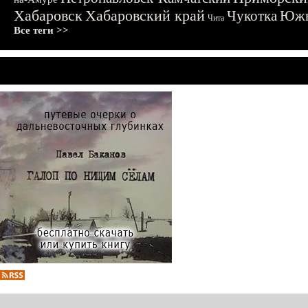
Хабаровск
Хабаровский край
Чукотка
Южн
Чита
Все теги >>