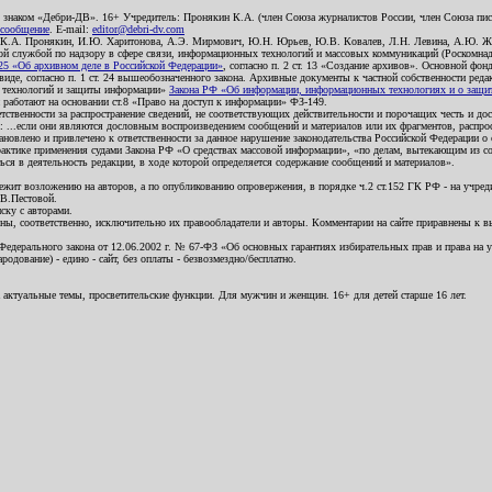
о знаком «Дебри-ДВ». 16+ Учредитель: Пронякин К.А. (член Союза журналистов России, член Союза писа
 сообщение
. E-mail:
editor@debri-dv.com
): К.А. Пронякин, И.Ю. Харитонова, А.Э. Мирмович, Ю.Н. Юрьев, Ю.В. Ковалев, Л.Н. Левина, А.Ю. Ж
 службой по надзору в сфере связи, информационных технологий и массовых коммуникаций (Роскомнадзо
5 «Об архивном деле в Российской Федерации»
, согласно п. 2 ст. 13 «Создание архивов». Основной фон
е, согласно п. 1 ст. 24 вышеобозначенного закона. Архивные документы к частной собственности редакци
ых технологий и защиты информации»
Закона РФ «Об информации, информационных технологиях и о защите
и работают на основании ст.8 «Право на доступ к информации» ФЗ-149.
етственности за распространение сведений, не соответствующих действительности и порочащих честь и д
 ...если они являются дословным воспроизведением сообщений и материалов или их фрагментов, распро
новлено и привлечено к ответственности за данное нарушение законодательства Российской Федерации о
актике применения судами Закона РФ «О средствах массовой информации», «по делам, вытекающим из со
ся в деятельность редакции, в ходе которой определяется содержание сообщений и материалов».
жит возложению на авторов, а по опубликованию опровержения, в порядке ч.2 ст.152 ГК РФ - на учредит
.В.Пестовой.
ску с авторами.
енны, соответственно, исключительно их правообладатели и авторы. Комментарии на сайте приравнены к
дерального закона от 12.06.2002 г. № 67-ФЗ «Об основных гарантиях избирательных прав и права на уча
дование) - едино - сайт, без оплаты - безвозмездно/бесплатно.
 актуальные темы, просветительские функции. Для мужчин и женщин. 16+ для детей старше 16 лет.