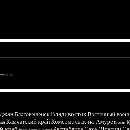
ркологии.
джан
Владивосток
Благовещенск
Восточный воен
Камчатский край
Комсомольск-на-Амуре
К
рай
Корякия
й край
Республика Саха (Якутия)
Са
Республика Бурятия