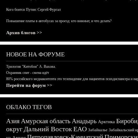
Кого боится Путин: Сергей Фургал
Повышение платы в автобусах за проезд: кто виноват, и что делать?
Архив блогов >>
НОВОЕ НА ФОРУМЕ
Трилогия "Китобои" А. Вахова.
Охранник спит - смена идёт
80% российского медиаконтента это телевидение для пациентов психдиспансера и на
Перейти на форум >>
ОБЛАКО ТЕГОВ
Бироби
Азия
Амурская область
Анадырь
Арктика
округ
Дальний Восток
ЕАО
Забайкалье
Забайкальский к
Приморски
Петропавловск-Камчатский
на-Амуре