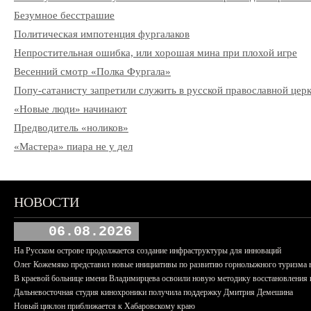
Безумное бесстрашие
Политическая импотенция фургалаков
Непростительная ошибка, или хорошая мина при плохой игре
Весенний смотр «Полка Фургала»
Попу-сатанисту запретили служить в русской православной цер
«Новые люди» начинают
Предводитель «ноликов»
«Мастера» пиара не у дел
НОВОСТИ
06.08.2026
На Русском острове продолжается создание инфраструктуры для инноваций
Олег Кожемяко представил новые инициативы по развитию горнолыжного туризма 
В краевой больнице имени Владимирцева освоили новую методику восстановления п
Дальневосточная студия кинохроники получила поддержку Дмитрия Демешина
Новый циклон приближается к Хабаровскому краю