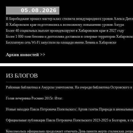
05.08.2026
В Биробиджане прошел мастер-класс стилиста международного уровня Алекса Датс
В Хабаровском крае подготовились к возможному повышению уровня Амура
Более 40 социальных выплат проиндексируют в Хабаровском крае в 2027 году
Более 1 000 тонн бензина и дизтоплива доставили в северные территории Хабаровск
Бесплатную сеть Wi-Fi запустили на площади имени Ленина в Хабаровске
Архив новостей >>
ИЗ БЛОГОВ
Районная библиотека в Амурске уничтожена. На очереди библиотека Островского в
Голая вечеринка Роснано 2015г. Итог.
Новые находки Павла Петровича Попельского: Архив газеты Природа и аномальные
Официальные публикации Павла Петровича Попельского 2023-2025 в Болгарии, в г
Комсомольск официально продолжает отмечать День памяти жертв сталинских репрес