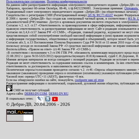
Пользовательское соглашение
,
Политика конфиденциальности
На данном сайте распространяется информация электронного периодического издания «Дебри-ДВ» с
Хабаровск, проспект 60-летия Октября, 88-46, т./ф.84212296081. Электронная приемная:
Отправить
Редакционный совет электронного периодического издания «Дебри-ДВ» (на общественных началах
Свидетельство о регистрации СМИ (Регистрационный номер)
ЭЛ № ФС77-45537
выдано Федеральной
В 2006 г. проект «Дебри-ДВ» был создан как электронный частный архив, в соответствии с
ФЗ № 12
дальневосточной (РФ) тематике. Доступ к архивным документам является открытым в электронном вид
Согласно ч.2. п.3. ст.17 «Ответственность за правонарушения в сфере информации, информационн
правовую ответственность за распространение информации не несет. Сайт и редакция основываются 
Согласно пп.3,4,6 ст.57 Закона РФ «О СМИ», «Редакция, главный редактор, журналист не несут отв
представляющих собой злоупотребление свободой массовой информации и (или) правами журналиста:
и информация государственных, общественных организаций и объединений), которое может быть уста
Согласно абз.3, п.13 Постановления Пленума Верховного Суда РФ №16 от 15 июня 2010 года «О пр
поскольку исходя из положений Закона РФ «О средствах массовой информации» не вправе вмешивать
Воспользуйтесь «Правом на ответ» (ст.46 Закона РФ «О СМИ»).
«В соответствии с положением ч.3 ст.196 ГПК РФ, обязанность компенсации морального вреда подле
22.08.2012 г. (дело №33-5325/2012) председательствующего И.И.Куликовой, судей С.И.Дорожко, Н
Мнения авторов материалов не всегда совпадают с позицией редакции. Редакция не вступает в перепи
Редакция не несет ответственность за содержание внешних ссылок и комментариев. За них ответств
ответственность за достоверность и наполняемость несут авторы.
Политические опросы/голосования проводятся согласно ч.2. ст.46 «Опросы общественного мнения» Фе
заказавшее (заказавших) проведение опроса и оплатившее (оплативших) указанную публикацию (обнаро
Часовой пояс сервера UTC+11 (AEST), фактически +8 мск.
Если вы обнаружили ошибки на сайте, пожалуйста,
сообщите нам об этом
.
Распространение информации о политической, социальной, духовной жизни общества, публикации на
СМИ не получает субсидий.
Адреса сайта:
DEBRI-DV.COM
,
DEBRI-DV.RU
.
В социальных сетях:
© Дебри-ДВ, 20.04.2006 - 2026