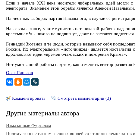
Если в начале ХХI века носители либеральных идей могли с
электората. Знаменем этой борьбы является Алексей Навальный.
На честных выборах партия Навального, в случае её регистрац
На левом фланге, у коммунистов нет никакой работы над оши
крестьянам!» - никого не подвигнут, даже не заставят подняться
Геннадий Зюганов и те люди, которые называют себя последоват
России. Их электоральным «источником» является ностальгия
вдохновляют идеи «времён очаковских и покоренья Крыма».
Нет умственной работы над тем, как изменить вектор развития 
Олег Паньков
Комментировать
Смотреть комментарии (3)
Другие материалы автора
Измазанные Фургалом
Почему-то я не слышу гневных воплей со стороны демократов и