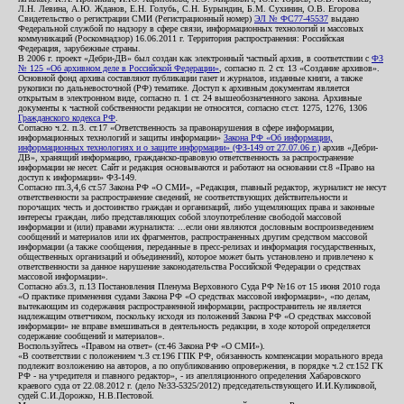
Л.Н. Левина, А.Ю. Жданов, Е.Н. Голубь, С.Н. Бурындин, Б.М. Сухинин, О.В. Егорова
Свидетельство о регистрации СМИ (Регистрационный номер)
ЭЛ № ФС77-45537
выдано
Федеральной службой по надзору в сфере связи, информационных технологий и массовых
коммуникаций (Роскомнадзор) 16.06.2011 г. Территория распространения: Российская
Федерация, зарубежные страны.
В 2006 г. проект «Дебри-ДВ» был создан как электронный частный архив, в соответствии с
ФЗ
№ 125 «Об архивном деле в Российской Федерации»
, согласно п. 2 ст. 13 «Создание архивов».
Основной фонд архива составляют публикации газет и журналов, изданные книги, а также
рукописи по дальневосточной (РФ) тематике. Доступ к архивным документам является
открытым в электронном виде, согласно п. 1 ст. 24 вышеобозначенного закона. Архивные
документы к частной собственности редакции не относятся, согласно ст.ст. 1275, 1276, 1306
Гражданского кодекса РФ
.
Согласно ч.2. п.3. ст.17 «Ответственность за правонарушения в сфере информации,
информационных технологий и защиты информации»
Закона РФ «Об информации,
информационных технологиях и о защите информации» (ФЗ-149 от 27.07.06 г.)
архив «Дебри-
ДВ», хранящий информацию, гражданско-правовую ответственность за распространение
информации не несет. Сайт и редакция основываются и работают на основании ст.8 «Право на
доступ к информации» ФЗ-149.
Согласно пп.3,4,6 ст.57 Закона РФ «О СМИ», «Редакция, главный редактор, журналист не несут
ответственности за распространение сведений, не соответствующих действительности и
порочащих честь и достоинство граждан и организаций, либо ущемляющих права и законные
интересы граждан, либо представляющих собой злоупотребление свободой массовой
информации и (или) правами журналиста: ...если они являются дословным воспроизведением
сообщений и материалов или их фрагментов, распространенных другим средством массовой
информации (а также сообщения, переданные в пресс-релизах и информация государственных,
общественных организаций и объединений), которое может быть установлено и привлечено к
ответственности за данное нарушение законодательства Российской Федерации о средствах
массовой информации».
Согласно абз.3, п.13 Постановления Пленума Верховного Суда РФ №16 от 15 июня 2010 года
«О практике применения судами Закона РФ «О средствах массовой информации», «по делам,
вытекающим из содержания распространенной информации, распространитель не является
надлежащим ответчиком, поскольку исходя из положений Закона РФ «О средствах массовой
информации» не вправе вмешиваться в деятельность редакции, в ходе которой определяется
содержание сообщений и материалов».
Воспользуйтесь «Правом на ответ» (ст.46 Закона РФ «О СМИ»).
«В соответствии с положением ч.3 ст.196 ГПК РФ, обязанность компенсации морального вреда
подлежит возложению на авторов, а по опубликованию опровержения, в порядке ч.2 ст.152 ГК
РФ - на учредителя и главного редактор», - из апелляционного определения Хабаровского
краевого суда от 22.08.2012 г. (дело №33-5325/2012) председательствующего И.И.Куликовой,
судей С.И.Дорожко, Н.В.Пестовой.