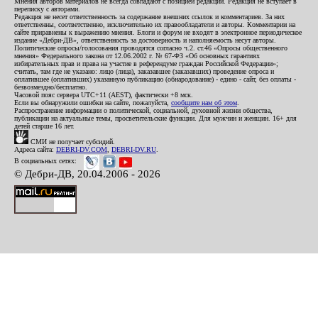
Мнения авторов материалов не всегда совпадают с позицией редакции. Редакция не вступает в
переписку с авторами.
Редакция не несет ответственность за содержание внешних ссылок и комментариев. За них
ответственны, соответственно, исключительно их правообладатели и авторы. Комментарии на
сайте приравнены к выражению мнения. Блоги и форум не входят в электронное периодическое
издание «Дебри-ДВ», ответственность за достоверность и наполняемость несут авторы.
Политические опросы/голосования проводятся согласно ч.2. ст.46 «Опросы общественного
мнения» Федерального закона от 12.06.2002 г. № 67-ФЗ «Об основных гарантиях
избирательных прав и права на участие в референдуме граждан Российской Федерации»;
считать, там где не указано: лицо (лица), заказавшее (заказавших) проведение опроса и
оплатившее (оплативших) указанную публикацию (обнародование) - едино - сайт, без оплаты -
безвозмездно/бесплатно.
Часовой пояс сервера UTC+11 (AEST), фактически +8 мск.
Если вы обнаружили ошибки на сайте, пожалуйста,
сообщите нам об этом
.
Распространение информации о политической, социальной, духовной жизни общества,
публикации на актуальные темы, просветительские функции. Для мужчин и женщин. 16+ для
детей старше 16 лет.
СМИ не получает субсидий.
Адреса сайта:
DEBRI-DV.COM
,
DEBRI-DV.RU
.
В социальных сетях:
© Дебри-ДВ, 20.04.2006 - 2026