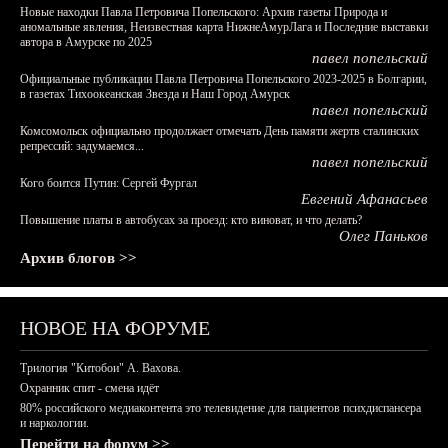
Новые находки Павла Петровича Попельского: Архив газеты Природа и
аномальные явления, Неизвестная карта НижнеАмурЛага и Последние выставки
автора в Амурске по 2025
павел попельский
Официальные публикации Павла Петровича Попельского 2023-2025 в Болгарии,
в газетах Тихоокеанская Звезда и Наш Город Амурск
павел попельский
Комсомольск официально продолжает отмечать День памяти жертв сталинских
репрессий: задумаемся...
павел попельский
Кого боится Путин: Сергей Фургал
Евгений Афанасьев
Повышение платы в автобусах за проезд: кто виноват, и что делать?
Олег Паньков
Архив блогов >>
НОВОЕ НА ФОРУМЕ
Трилогия "Китобои" А. Вахова.
Охранник спит - смена идёт
80% российского медиаконтента это телевидение для пациентов психдиспансера
и наркологии.
Перейти на форум >>