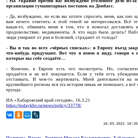
- На Украине против вас возбуждено уголовное дело из-за
организации гуманитарных поставок на Донбасс.
- Да, возбуждено, но если вы хотите спросить меня, как оно и
вам нечего ответить: я этой темой не интересовался. Всё эт
какая-то, обвинять меня в том, что я помогал доставлять 
продовольствие, медикаменты. А что надо было делать? Набл
люди умирают от ран и болезней, страдают от голода?
- Вы и так во всех «чёрных списках»: в Европу въезд зак
что-нибудь придумают. Вот что я имею в виду, говоря о 
которые вы себе создаёте…
- Конечно, в Европе есть что посмотреть. Но, согласите
продаётся и не всё покупается. Если у тебя есть убеждени
отстаивать. И чем-то жертвовать. Моей деятельности на п
крупнейшего региона вся эта история никак не помешает, а всё 
ерунда.
ИА «Хабаровский край сегодня», 16.3.21
https://todaykhv.ru/news/policy/33778/
16.03.2021 18:35
Политика, Власть
,
Дегтярев Михаил Владимирович
,
Хабаровск
,