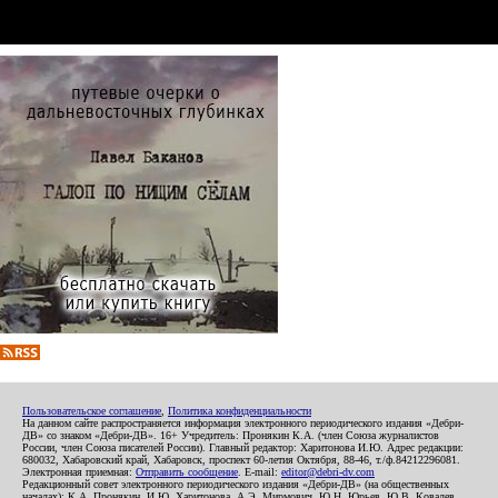
Пользовательское соглашение
,
Политика конфиденциальности
На данном сайте распространяется информация электронного периодического издания «Дебри-
ДВ» со знаком «Дебри-ДВ». 16+ Учредитель: Пронякин К.А. (член Союза журналистов
России, член Союза писателей России). Главный редактор: Харитонова И.Ю. Адрес редакции:
680032, Хабаровский край, Хабаровск, проспект 60-летия Октября, 88-46, т./ф.84212296081.
Электронная приемная:
Отправить сообщение
. E-mail:
editor@debri-dv.com
Редакционный совет электронного периодического издания «Дебри-ДВ» (на общественных
началах): К.А. Пронякин, И.Ю. Харитонова, А.Э. Мирмович, Ю.Н. Юрьев, Ю.В. Ковалев,