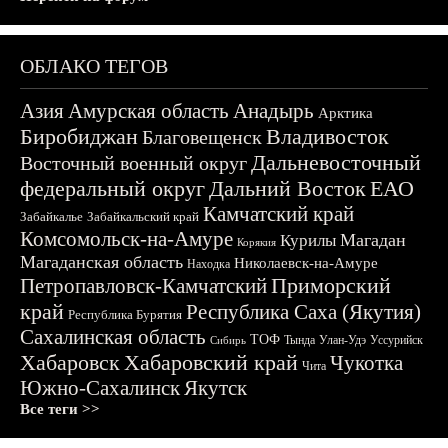
ОБЛАКО ТЕГОВ
Азия
Амурская область
Анадырь
Арктика
Биробиджан
Владивосток
Благовещенск
Дальневосточный
Восточный военный округ
федеральный округ
Дальний Восток
ЕАО
Камчатский край
Забайкалье
Забайкальский край
Комсомольск-на-Амуре
Магадан
Курилы
Корякия
Магаданская область
Николаевск-на-Амуре
Находка
Приморский
Петропавловск-Камчатский
край
Республика Саха (Якутия)
Республика Бурятия
Сахалинская область
ТОФ
Тында
Улан-Удэ
Уссурийск
Сибирь
Хабаровск
Хабаровский край
Чукотка
Чита
Южно-Сахалинск
Якутск
Все теги >>