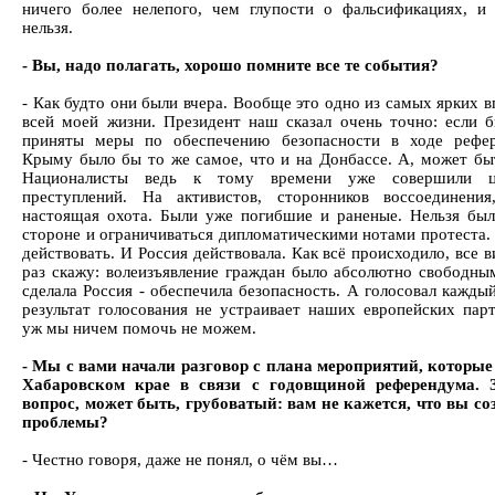
ничего более нелепого, чем глупости о фальсификациях, и
нельзя.
- Вы, надо полагать, хорошо помните все те события?
- Как будто они были вчера. Вообще это одно из самых ярких 
всей моей жизни. Президент наш сказал очень точно: если 
приняты меры по обеспечению безопасности в ходе рефер
Крыму было бы то же самое, что и на Донбассе. А, может быт
Националисты ведь к тому времени уже совершили 
преступлений. На активистов, сторонников воссоединения
настоящая охота. Были уже погибшие и раненые. Нельзя был
стороне и ограничиваться дипломатическими нотами протеста.
действовать. И Россия действовала. Как всё происходило, все 
раз скажу: волеизъявление граждан было абсолютно свободным
сделала Россия - обеспечила безопасность. А голосовал кажды
результат голосования не устраивает наших европейских парт
уж мы ничем помочь не можем.
- Мы с вами начали разговор с плана мероприятий, которые
Хабаровском крае в связи с годовщиной референдума. 
вопрос, может быть, грубоватый: вам не кажется, что вы соз
проблемы?
- Честно говоря, даже не понял, о чём вы…