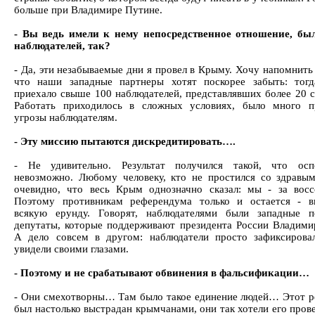
больше при Владимире Путине.
- Вы ведь имели к нему непосредственное отношение, бы
наблюдателей, так?
- Да, эти незабываемые дни я провел в Крыму. Хочу напомнить
что наши западные партнеры хотят поскорее забыть: тог
приехало свыше 100 наблюдателей, представлявших более 20 с
Работать приходилось в сложных условиях, было много п
угрозы наблюдателям.
- Эту миссию пытаются дискредитировать….
- Не удивительно. Результат получился такой, что осп
невозможно. Любому человеку, кто не простился со здравы
очевидно, что весь Крым однозначно сказал: мы - за восс
Поэтому противникам референдума только и остается - в
всякую ерунду. Говорят, наблюдателями были западные п
депутаты, которые поддерживают президента России Владими
А дело совсем в другом: наблюдатели просто зафиксирова
увидели своими глазами.
- Поэтому и не срабатывают обвинения в фальсификации…
- Они смехотворны… Там было такое единение людей… Этот 
был настолько выстрадан крымчанами, они так хотели его пров