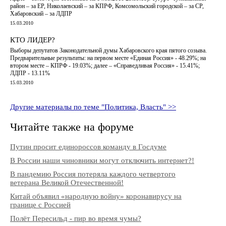
район – за ЕР, Николаевский – за КПРФ, Комсомольский городской – за СР,
Хабаровский – за ЛДПР
15.03.2010
КТО ЛИДЕР?
Выборы депутатов Законодательной думы Хабаровского края пятого созыва.
Предварительные результаты: на первом месте «Единая Россия» - 48.29%; на
втором месте – КПРФ - 19.03%; далее – «Справедливая Россия» - 15.41%;
ЛДПР - 13.11%
15.03.2010
Другие материалы по теме "Политика, Власть" >>
Читайте также на форуме
Путин просит единороссов команду в Госдуме
В России наши чиновники могут отключить интернет?!
В пандемию Россия потеряла каждого четвертого
ветерана Великой Отечественной!
Китай объявил «народную войну» коронавирусу на
границе с Россией
Полёт Пересильд - пир во время чумы?