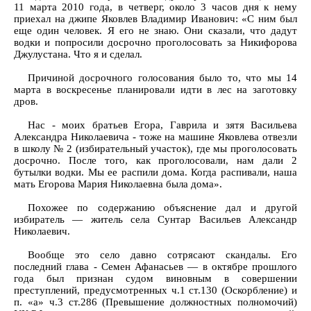
11 марта 2010 года, в четверг, около 3 часов дня к нему
приехал на джипе Яковлев Владимир Иванович: «С ним был
еще один человек. Я его не знаю. Они сказали, что дадут
водки и попросили досрочно проголосовать за Никифорова
Джулустана. Что я и сделал.
Причиной досрочного голосования было то, что мы 14
марта в воскресенье планировали идти в лес на заготовку
дров.
Нас - моих братьев Егора, Гаврила и зятя Васильева
Александра Николаевича - тоже на машине Яковлева отвезли
в школу № 2 (избирательный участок), где мы проголосовать
досрочно. После того, как проголосовали, нам дали 2
бутылки водки. Мы ее распили дома. Когда распивали, наша
мать Егорова Мария Николаевна была дома».
Похожее по содержанию объяснение дал и другой
избиратель — житель села Сунтар Васильев Александр
Николаевич.
Вообще это село давно сотрясают скандалы. Его
последний глава - Семен Афанасьев — в октябре прошлого
года был признан судом виновным в совершении
преступлений, предусмотренных ч.1 ст.130 (Оскорбление) и
п. «а» ч.3 ст.286 (Превышение должностных полномочий)