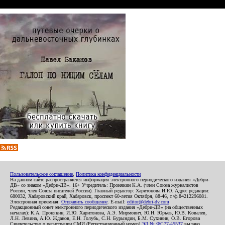
Пользовательское соглашение
,
Политика конфиденциальности
На данном сайте распространяется информация электронного периодического издания «Дебри-
ДВ» со знаком «Дебри-ДВ». 16+ Учредитель: Пронякин К.А. (член Союза журналистов
России, член Союза писателей России). Главный редактор: Харитонова И.Ю. Адрес редакции:
680032, Хабаровский край, Хабаровск, проспект 60-летия Октября, 88-46, т./ф.84212296081.
Электронная приемная:
Отправить сообщение
. E-mail:
editor@debri-dv.com
Редакционный совет электронного периодического издания «Дебри-ДВ» (на общественных
началах): К.А. Пронякин, И.Ю. Харитонова, А.Э. Мирмович, Ю.Н. Юрьев, Ю.В. Ковалев,
Л.Н. Левина, А.Ю. Жданов, Е.Н. Голубь, С.Н. Бурындин, Б.М. Сухинин, О.В. Егорова
Свидетельство о регистрации СМИ (Регистрационный номер)
ЭЛ № ФС77-45537
выдано