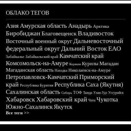
ОБЛАКО ТЕГОВ
Азия
Амурская область
Анадырь
Арктика
Биробиджан
Владивосток
Благовещенск
Дальневосточный
Восточный военный округ
федеральный округ
Дальний Восток
ЕАО
Камчатский край
Забайкалье
Забайкальский край
Комсомольск-на-Амуре
Магадан
Курилы
Корякия
Магаданская область
Николаевск-на-Амуре
Находка
Приморский
Петропавловск-Камчатский
край
Республика Саха (Якутия)
Республика Бурятия
Сахалинская область
ТОФ
Тында
Улан-Удэ
Уссурийск
Сибирь
Хабаровск
Хабаровский край
Чукотка
Чита
Южно-Сахалинск
Якутск
Все теги >>