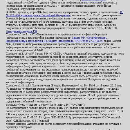
Федеральной службой по надзору в сфере связи, информационных технологий и массовых
коммуникаций (Роскомнадзор) 16.06.2011 г. Территория распространения: Российская
Федерация, зарубежные страны.
В 2006 г. проект «Дебри-ДВ» был создан как электронный частный архив, в соответствии с
ФЗ
№ 125 «Об архивном деле в Российской Федерации»
, согласно п. 2 ст. 13 «Создание архивов».
Основной фонд архива составляют публикации газет и журналов, изданные книги, а также
рукописи по дальневосточной (РФ) тематике. Доступ к архивным документам является
открытым в электронном виде, согласно п. 1 ст. 24 вышеобозначенного закона. Архивные
документы к частной собственности редакции не относятся, согласно ст.ст. 1275, 1276, 1306
Гражданского кодекса РФ
.
Согласно ч.2. п.3. ст.17 «Ответственность за правонарушения в сфере информации,
информационных технологий и защиты информации»
Закона РФ «Об информации,
информационных технологиях и о защите информации» (ФЗ-149 от 27.07.06 г.)
архив «Дебри-
ДВ», хранящий информацию, гражданско-правовую ответственность за распространение
информации не несет. Сайт и редакция основываются и работают на основании ст.8 «Право на
доступ к информации» ФЗ-149.
Согласно пп.3,4,6 ст.57 Закона РФ «О СМИ», «Редакция, главный редактор, журналист не несут
ответственности за распространение сведений, не соответствующих действительности и
порочащих честь и достоинство граждан и организаций, либо ущемляющих права и законные
интересы граждан, либо представляющих собой злоупотребление свободой массовой
информации и (или) правами журналиста: ...если они являются дословным воспроизведением
сообщений и материалов или их фрагментов, распространенных другим средством массовой
информации (а также сообщения, переданные в пресс-релизах и информация государственных,
общественных организаций и объединений), которое может быть установлено и привлечено к
ответственности за данное нарушение законодательства Российской Федерации о средствах
массовой информации».
Согласно абз.3, п.13 Постановления Пленума Верховного Суда РФ №16 от 15 июня 2010 года
«О практике применения судами Закона РФ «О средствах массовой информации», «по делам,
вытекающим из содержания распространенной информации, распространитель не является
надлежащим ответчиком, поскольку исходя из положений Закона РФ «О средствах массовой
информации» не вправе вмешиваться в деятельность редакции, в ходе которой определяется
содержание сообщений и материалов».
Воспользуйтесь «Правом на ответ» (ст.46 Закона РФ «О СМИ»).
«В соответствии с положением ч.3 ст.196 ГПК РФ, обязанность компенсации морального вреда
подлежит возложению на авторов, а по опубликованию опровержения, в порядке ч.2 ст.152 ГК
РФ - на учредителя и главного редактор», - из апелляционного определения Хабаровского
краевого суда от 22.08.2012 г. (дело №33-5325/2012) председательствующего И.И.Куликовой,
судей С.И.Дорожко, Н.В.Пестовой.
Мнения авторов материалов не всегда совпадают с позицией редакции. Редакция не вступает в
переписку с авторами.