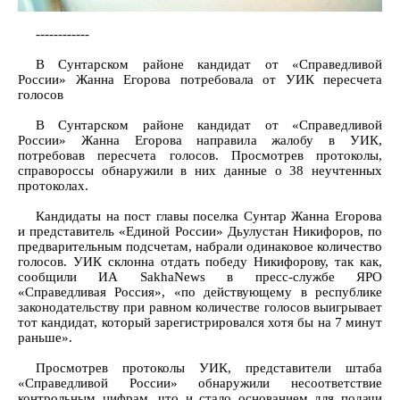
------------
В Сунтарском районе кандидат от «Справедливой
России» Жанна Егорова потребовала от УИК пересчета
голосов
В Сунтарском районе кандидат от «Справедливой
России» Жанна Егорова направила жалобу в УИК,
потребовав пересчета голосов. Просмотрев протоколы,
справороссы обнаружили в них данные о 38 неучтенных
протоколах.
Кандидаты на пост главы поселка Сунтар Жанна Егорова
и представитель «Единой России» Дьулустан Никифоров, по
предварительным подсчетам, набрали одинаковое количество
голосов. УИК склонна отдать победу Никифорову, так как,
сообщили ИА SakhaNews в пресс-службе ЯРО
«Справедливая Россия», «по действующему в республике
законодательству при равном количестве голосов выигрывает
тот кандидат, который зарегистрировался хотя бы на 7 минут
раньше».
Просмотрев протоколы УИК, представители штаба
«Справедливой России» обнаружили несоответствие
контрольным цифрам, что и стало основанием для подачи