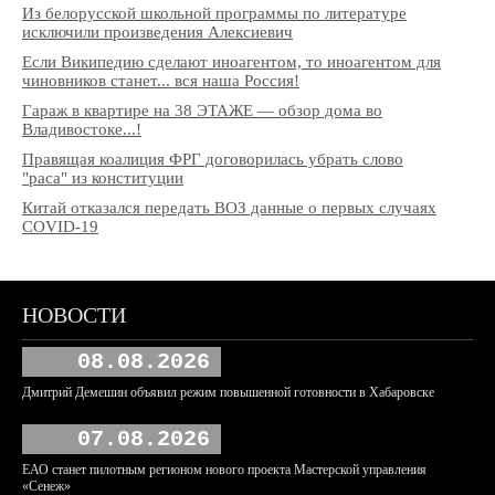
Из белорусской школьной программы по литературе
исключили произведения Алексиевич
Если Википедию сделают иноагентом, то иноагентом для
чиновников станет... вся наша Россия!
Гараж в квартире на 38 ЭТАЖЕ — обзор дома во
Владивостоке...!
Правящая коалиция ФРГ договорилась убрать слово
"раса" из конституции
Китай отказался передать ВОЗ данные о первых случаях
COVID-19
НОВОСТИ
08.08.2026
Дмитрий Демешин объявил режим повышенной готовности в Хабаровске
07.08.2026
ЕАО станет пилотным регионом нового проекта Мастерской управления
«Сенеж»