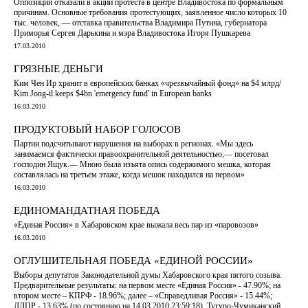
Оппозиции отказали в акции протеста в центре Владивостока по формальным
причинам. Основные требования протестующих, заявленное число которых 10
тыс. человек, — отставка правительства Владимира Путина, губернатора
Приморья Сергея Дарькина и мэра Владивостока Игоря Пушкарева
17.03.2010
ГРЯЗНЫЕ ДЕНЬГИ
Ким Чен Ир хранит в европейских банках «чрезвычайный фонд» на $4 млрд/
Kim Jong-il keeps $4bn 'emergency fund' in European banks
16.03.2010
ПРОДУКТОВЫЙ НАБОР ГОЛОСОВ
Партии подсчитывают нарушения на выборах в регионах. «Мы здесь
занимаемся фактически правоохранительной деятельностью,— посетовал
господин Ящук.— Мною была изъята опись содержимого мешка, которая
составлялась на третьем этаже, когда мешок находился на первом»
16.03.2010
ЕДИНОМАНДАТНАЯ ПОБЕДА
«Единая Россия» в Хабаровском крае выжала весь пар из «паровозов»
16.03.2010
ОГЛУШИТЕЛЬНАЯ ПОБЕДА «ЕДИНОЙ РОССИИ»
Выборы депутатов Законодательной думы Хабаровского края пятого созыва.
Предварительные результаты: на первом месте «Единая Россия» - 47.90%; на
втором месте – КПРФ - 18.96%; далее – «Справедливая Россия» - 15.44%;
ЛДПР - 13.63% (по состоянию на 14.03.2010 23:59:18). Тугуро-Чумиканский