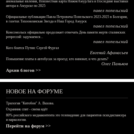
аномальные явления, Неизвестная карта НижнеАмурЛага и Последние выставки
автора в Амурске по 2025
павел попельский
Официальные публикации Павла Петровича Попельского 2023-2025 в Болгарии,
в газетах Тихоокеанская Звезда и Наш Город Амурск
павел попельский
Комсомольск официально продолжает отмечать День памяти жертв сталинских
репрессий: задумаемся...
павел попельский
Кого боится Путин: Сергей Фургал
Евгений Афанасьев
Повышение платы в автобусах за проезд: кто виноват, и что делать?
Олег Паньков
Архив блогов >>
НОВОЕ НА ФОРУМЕ
Трилогия "Китобои" А. Вахова.
Охранник спит - смена идёт
80% российского медиаконтента это телевидение для пациентов психдиспансера
и наркологии.
Перейти на форум >>