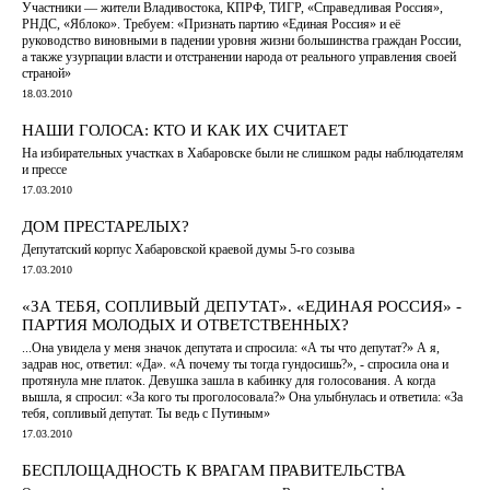
Участники — жители Владивостока, КПРФ, ТИГР, «Справедливая Россия»,
РНДС, «Яблоко». Требуем: «Признать партию «Единая Россия» и её
руководство виновными в падении уровня жизни большинства граждан России,
а также узурпации власти и отстранении народа от реального управления своей
страной»
18.03.2010
НАШИ ГОЛОСА: КТО И КАК ИХ СЧИТАЕТ
На избирательных участках в Хабаровске были не слишком рады наблюдателям
и прессе
17.03.2010
ДОМ ПРЕСТАРЕЛЫХ?
Депутатский корпус Хабаровской краевой думы 5-го созыва
17.03.2010
«ЗА ТЕБЯ, СОПЛИВЫЙ ДЕПУТАТ». «ЕДИНАЯ РОССИЯ» -
ПАРТИЯ МОЛОДЫХ И ОТВЕТСТВЕННЫХ?
...Она увидела у меня значок депутата и спросила: «А ты что депутат?» А я,
задрав нос, ответил: «Да». «А почему ты тогда гундосишь?», - спросила она и
протянула мне платок. Девушка зашла в кабинку для голосования. А когда
вышла, я спросил: «За кого ты проголосовала?» Она улыбнулась и ответила: «За
тебя, сопливый депутат. Ты ведь с Путиным»
17.03.2010
БЕСПЛОЩАДНОСТЬ К ВРАГАМ ПРАВИТЕЛЬСТВА