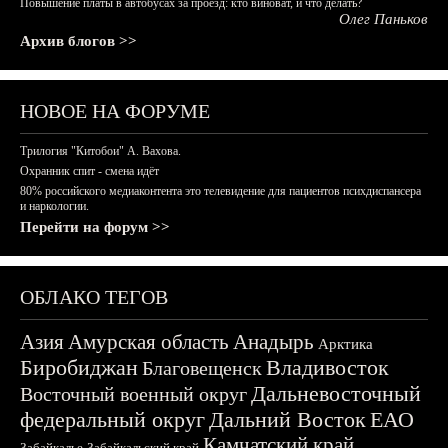
Повышение платы в автобусах за проезд: кто виноват, и что делать?
Олег Паньков
Архив блогов >>
НОВОЕ НА ФОРУМЕ
Трилогия "Китобои" А. Вахова.
Охранник спит - смена идёт
80% российского медиаконтента это телевидение для пациентов психдиспансера
и наркологии.
Перейти на форум >>
ОБЛАКО ТЕГОВ
Азия
Амурская область
Анадырь
Арктика
Биробиджан
Владивосток
Благовещенск
Дальневосточный
Восточный военный округ
федеральный округ
Дальний Восток
ЕАО
Камчатский край
Забайкалье
Забайкальский край