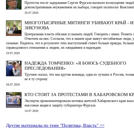
Протесты после задержания Сергея Фургала вызвало возмущение люде
демонстративным неуважением их выбора, говорит политолог Констант
20.07.2020
МНОГОТЫСЯЧНЫЕ МИТИНГИ УБИВАЮТ КРАЙ - 
ЗИКУНОВА
Центральная власть обязана услышать людей. Говорить с ними. Понять 
Ответить на них. Согласна, что в нашем крае живут несгибаемые люди, 
сильные. Надеюсь, что в результате этих выступлений станет больше правды, больше
справедливого отношения к людям, их ожиданиям и надеждам
19.07.2020
НАДЕЖДА ТОМЧЕНКО: «Я БОЮСЬ СУДЕБНОГО
ПРЕСЛЕДОВАНИЯ»
Трутнев сказал, что мы крутая команда, одна из лучших в России, толь
не в ту сторону
18.07.2020
КТО СТОИТ ЗА ПРОТЕСТАМИ В ХАБАРОВСКОМ К
Эксперты прокомментировали мотивы жителей Хабаровского края выхо
массовые акции в защиту губернатора Фургала
14.07.2020
Другие материалы по теме "Политика, Власть" >>