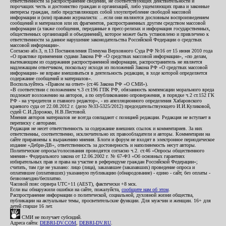
ответственности за распространение сведений, не соответствующих действительности и
порочащих честь и достоинство граждан и организаций, либо ущемляющих права и законные
интересы граждан, либо представляющих собой злоупотребление свободой массовой
информации и (или) правами журналиста: ...если они являются дословным воспроизведением
сообщений и материалов или их фрагментов, распространенных другим средством массовой
информации (а также сообщения, переданные в пресс-релизах и информация государственных,
общественных организаций и объединений), которое может быть установлено и привлечено к
ответственности за данное нарушение законодательства Российской Федерации о средствах
массовой информации».
Согласно абз.3, п.13 Постановления Пленума Верховного Суда РФ №16 от 15 июня 2010 года
«О практике применения судами Закона РФ «О средствах массовой информации», «по делам,
вытекающим из содержания распространенной информации, распространитель не является
надлежащим ответчиком, поскольку исходя из положений Закона РФ «О средствах массовой
информации» не вправе вмешиваться в деятельность редакции, в ходе которой определяется
содержание сообщений и материалов».
Воспользуйтесь «Правом на ответ» (ст.46 Закона РФ «О СМИ»).
«В соответствии с положением ч.3 ст.196 ГПК РФ, обязанность компенсации морального вреда
подлежит возложению на авторов, а по опубликованию опровержения, в порядке ч.2 ст.152 ГК
РФ - на учредителя и главного редактор», - из апелляционного определения Хабаровского
краевого суда от 22.08.2012 г. (дело №33-5325/2012) председательствующего И.И.Куликовой,
судей С.И.Дорожко, Н.В.Пестовой.
Мнения авторов материалов не всегда совпадают с позицией редакции. Редакция не вступает в
переписку с авторами.
Редакция не несет ответственность за содержание внешних ссылок и комментариев. За них
ответственны, соответственно, исключительно их правообладатели и авторы. Комментарии на
сайте приравнены к выражению мнения. Блоги и форум не входят в электронное периодическое
издание «Дебри-ДВ», ответственность за достоверность и наполняемость несут авторы.
Политические опросы/голосования проводятся согласно ч.2. ст.46 «Опросы общественного
мнения» Федерального закона от 12.06.2002 г. № 67-ФЗ «Об основных гарантиях
избирательных прав и права на участие в референдуме граждан Российской Федерации»;
считать, там где не указано: лицо (лица), заказавшее (заказавших) проведение опроса и
оплатившее (оплативших) указанную публикацию (обнародование) - едино - сайт, без оплаты -
безвозмездно/бесплатно.
Часовой пояс сервера UTC+11 (AEST), фактически +8 мск.
Если вы обнаружили ошибки на сайте, пожалуйста,
сообщите нам об этом
.
Распространение информации о политической, социальной, духовной жизни общества,
публикации на актуальные темы, просветительские функции. Для мужчин и женщин. 16+ для
детей старше 16 лет.
СМИ не получает субсидий.
Адреса сайта:
DEBRI-DV.COM
,
DEBRI-DV.RU
.