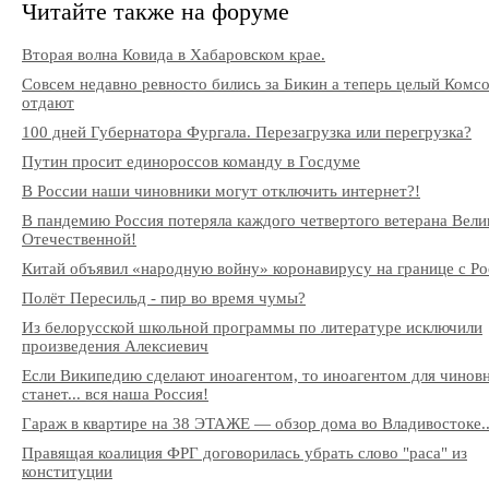
Читайте также на форуме
Вторая волна Ковида в Хабаровском крае.
Совсем недавно ревносто бились за Бикин а теперь целый Комс
отдают
100 дней Губернатора Фургала. Перезагрузка или перегрузка?
Путин просит единороссов команду в Госдуме
В России наши чиновники могут отключить интернет?!
В пандемию Россия потеряла каждого четвертого ветерана Вели
Отечественной!
Китай объявил «народную войну» коронавирусу на границе с Ро
Полёт Пересильд - пир во время чумы?
Из белорусской школьной программы по литературе исключили
произведения Алексиевич
Если Википедию сделают иноагентом, то иноагентом для чинов
станет... вся наша Россия!
Гараж в квартире на 38 ЭТАЖЕ — обзор дома во Владивостоке..
Правящая коалиция ФРГ договорилась убрать слово "раса" из
конституции