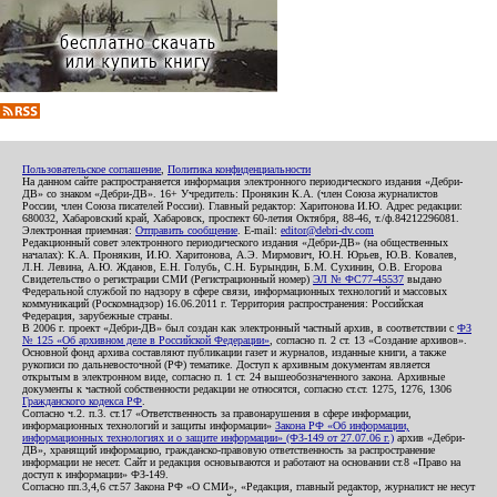
Пользовательское соглашение
,
Политика конфиденциальности
На данном сайте распространяется информация электронного периодического издания «Дебри-
ДВ» со знаком «Дебри-ДВ». 16+ Учредитель: Пронякин К.А. (член Союза журналистов
России, член Союза писателей России). Главный редактор: Харитонова И.Ю. Адрес редакции:
680032, Хабаровский край, Хабаровск, проспект 60-летия Октября, 88-46, т./ф.84212296081.
Электронная приемная:
Отправить сообщение
. E-mail:
editor@debri-dv.com
Редакционный совет электронного периодического издания «Дебри-ДВ» (на общественных
началах): К.А. Пронякин, И.Ю. Харитонова, А.Э. Мирмович, Ю.Н. Юрьев, Ю.В. Ковалев,
Л.Н. Левина, А.Ю. Жданов, Е.Н. Голубь, С.Н. Бурындин, Б.М. Сухинин, О.В. Егорова
Свидетельство о регистрации СМИ (Регистрационный номер)
ЭЛ № ФС77-45537
выдано
Федеральной службой по надзору в сфере связи, информационных технологий и массовых
коммуникаций (Роскомнадзор) 16.06.2011 г. Территория распространения: Российская
Федерация, зарубежные страны.
В 2006 г. проект «Дебри-ДВ» был создан как электронный частный архив, в соответствии с
ФЗ
№ 125 «Об архивном деле в Российской Федерации»
, согласно п. 2 ст. 13 «Создание архивов».
Основной фонд архива составляют публикации газет и журналов, изданные книги, а также
рукописи по дальневосточной (РФ) тематике. Доступ к архивным документам является
открытым в электронном виде, согласно п. 1 ст. 24 вышеобозначенного закона. Архивные
документы к частной собственности редакции не относятся, согласно ст.ст. 1275, 1276, 1306
Гражданского кодекса РФ
.
Согласно ч.2. п.3. ст.17 «Ответственность за правонарушения в сфере информации,
информационных технологий и защиты информации»
Закона РФ «Об информации,
информационных технологиях и о защите информации» (ФЗ-149 от 27.07.06 г.)
архив «Дебри-
ДВ», хранящий информацию, гражданско-правовую ответственность за распространение
информации не несет. Сайт и редакция основываются и работают на основании ст.8 «Право на
доступ к информации» ФЗ-149.
Согласно пп.3,4,6 ст.57 Закона РФ «О СМИ», «Редакция, главный редактор, журналист не несут