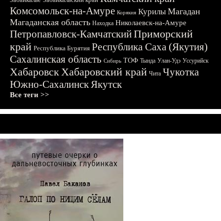
Комсомольск-на-Амуре
Магадан
Курилы
Корякия
Магаданская область
Николаевск-на-Амуре
Находка
Приморский
Петропавловск-Камчатский
край
Республика Саха (Якутия)
Республика Бурятия
Сахалинская область
ТОФ
Тында
Улан-Удэ
Уссурийск
Сибирь
Хабаровск
Хабаровский край
Чукотка
Чита
Южно-Сахалинск
Якутск
Все теги >>