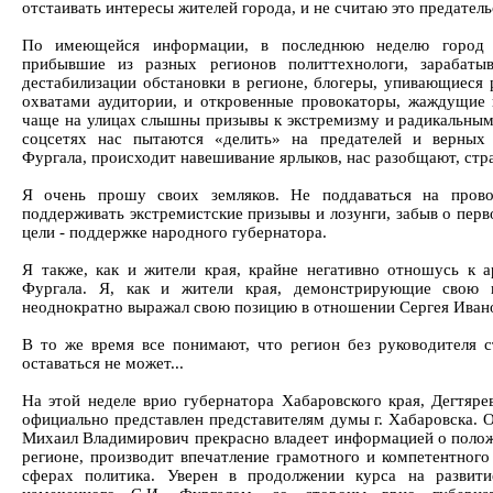
отстаивать интересы жителей города, и не считаю это предатель
По имеющейся информации, в последнюю неделю город 
прибывшие из разных регионов политтехнологи, зарабаты
дестабилизации обстановки в регионе, блогеры, упивающиеся
охватами аудитории, и откровенные провокаторы, жаждущие 
чаще на улицах слышны призывы к экстремизму и радикальным
соцсетях нас пытаются «делить» на предателей и верных
Фургала, происходит навешивание ярлыков, нас разобщают, стр
Я очень прошу своих земляков. Не поддаваться на прово
поддерживать экстремистские призывы и лозунги, забыв о перв
цели - поддержке народного губернатора.
Я также, как и жители края, крайне негативно отношусь к а
Фургала. Я, как и жители края, демонстрирующие свою п
неоднократно выражал свою позицию в отношении Сергея Иван
В то же время все понимают, что регион без руководителя с
оставаться не может...
На этой неделе врио губернатора Хабаровского края, Дегтяре
официально представлен представителям думы г. Хабаровска. О
Михаил Владимирович прекрасно владеет информацией о полож
регионе, производит впечатление грамотного и компетентного
сферах политика. Уверен в продолжении курса на развити