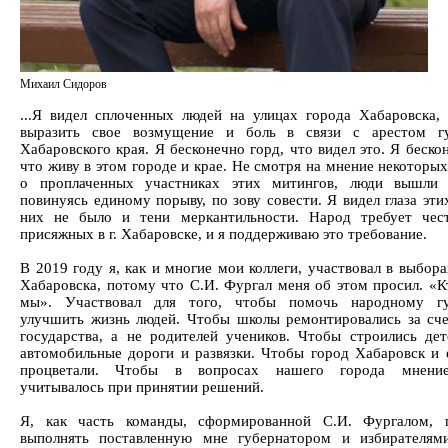
Михаил Сидоров
...Я видел сплоченных людей на улицах города Хабаровска
выразить свое возмущение и боль в связи с арестом гу
Хабаровского края. Я бесконечно горд, что видел это. Я беско
что живу в этом городе и крае. Не смотря на мнение некоторы
о проплаченных участниках этих митингов, люди вышли 
повинуясь единому порыву, по зову совести. Я видел глаза эти
них не было и тени меркантильности. Народ требует чес
присяжных в г. Хабаровске, и я поддерживаю это требование.
В 2019 году я, как и многие мои коллеги, участвовал в выбора
Хабаровска, потому что С.И. Фургал меня об этом просил. «Кт
мы». Участвовал для того, чтобы помочь народному гу
улучшить жизнь людей. Чтобы школы ремонтировались за сч
государства, а не родителей учеников. Чтобы строились дет
автомобильные дороги и развязки. Чтобы город Хабаровск и 
процветали. Чтобы в вопросах нашего города мнени
учитывалось при принятии решений.
Я, как часть команды, сформированной С.И. Фургалом, 
выполнять поставленную мне губернатором и избирателям