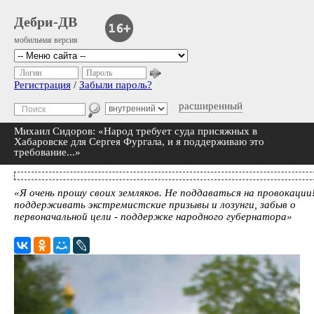
Дебри-ДВ
мобильная версия
Логин
Пароль
Регистрация
/
Забыли пароль?
расширенный
Михаил Сидоров: «Народ требует суда присяжных в
Хабаровске для Сергея Фургала, и я поддерживаю это
требование...»
«Я очень прошу своих земляков. Не поддаваться на провокации
поддерживать экстремистские призывы и лозунги, забыв о
первоначальной цели - поддержке народного губернатора»