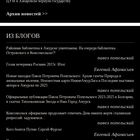
ЦУМ в Хабаровске вернули государству
Архив новостей >>
ИЗ БЛОГОВ
Районная библиотека в Амурске уничтожена. На очереди библиотека
Островского в Комсомольске?!
павел попельский
Голая вечеринка Роснано 2015г. Итог.
Евгений Афанасьев
Новые находки Павла Петровича Попельского: Архив газеты Природа и
аномальные явления, Неизвестная карта НижнеАмурЛага и Последние выставки
автора в Амурске по 2025
павел попельский
Официальные публикации Павла Петровича Попельского 2023-2025 в Болгарии,
в газетах Тихоокеанская Звезда и Наш Город Амурск
павел попельский
Комсомольск официально продолжает отмечать День памяти жертв сталинских
репрессий: задумаемся...
павел попельский
Кого боится Путин: Сергей Фургал
Евгений Афанасьев