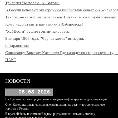
Трилогия "Китобои" А. Вахова.
В России исчезают электронные библиотеки советских журнало
Так что же стояло на берегу села Пивань: вокзал, глобус или па
Кому надо ставить памятники в Хабаровске!
"ХабВести" решили оптимизировать
9 января 1905 года. "Чёрная метка" империи.
поздравления
Совгаванцу Виктору Киселеву: Где находится старая скульптура
ПАКТ
НОВОСТИ
06.08.2026
На Русском острове продолжается создание инфраструктуры для инноваций
Олег Кожемяко представил новые инициативы по развитию горнолыжного
туризма в России
В краевой больнице имени Владимирцева освоили новую методику
восстановления после инсульта