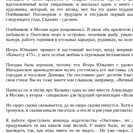
вдохновленный всем увиденным, и высказал идею о книге 
художника, который, на его взгляд, мог бы эту идею подде
Олейникова! Поговорили о будущем и обсудили первый ша
следующего года. Сказано - сделано.
Олейникову в Москве идея понравилась. В июле оба прилетели
побывали в Охотском море и островах, половили рыбу, увидел
наледи, работу горняков в угольных карьерах, рудниках, на зол
Игорь Юльевич пришел в настоящий восторг, когда впервые
«Каматсу 475», у него особая любовь к огромным механизмам и
Поездка была хорошая, потому что Игорь Юльевич с удоволь
Магаданском краеведческом музее состоялась его выставка. 
городам и поселкам Донецка. Он постоянно дает десятки благ
свои стихи. Вы их тоже знаете или слышали, например, «Вечный
Написал он и песни про Колыму: одна из них вместе Александ
в Москве, а вторая - специально для будущей презентации «Во
Но скоро сказка сказывается, да не скоро сказки пишутся. Хотя к
тронулся, и сказки начали писаться, а после и рисунки рисовать
К работе приступила команда издательства «Охотник», но д
придумывать ее мы начали еще весной. У книги было, по кра
выглядеть так, как пока никто ее не видел… Но уже скоро, 1