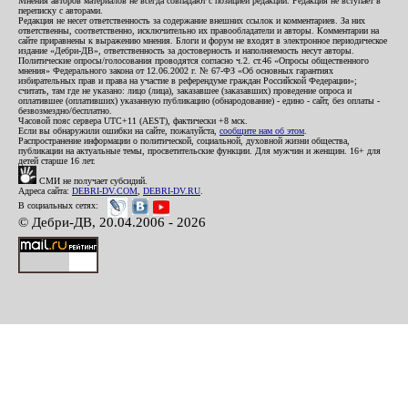
Мнения авторов материалов не всегда совпадают с позицией редакции. Редакция не вступает в
переписку с авторами.
Редакция не несет ответственность за содержание внешних ссылок и комментариев. За них
ответственны, соответственно, исключительно их правообладатели и авторы. Комментарии на
сайте приравнены к выражению мнения. Блоги и форум не входят в электронное периодическое
издание «Дебри-ДВ», ответственность за достоверность и наполняемость несут авторы.
Политические опросы/голосования проводятся согласно ч.2. ст.46 «Опросы общественного
мнения» Федерального закона от 12.06.2002 г. № 67-ФЗ «Об основных гарантиях
избирательных прав и права на участие в референдуме граждан Российской Федерации»;
считать, там где не указано: лицо (лица), заказавшее (заказавших) проведение опроса и
оплатившее (оплативших) указанную публикацию (обнародование) - едино - сайт, без оплаты -
безвозмездно/бесплатно.
Часовой пояс сервера UTC+11 (AEST), фактически +8 мск.
Если вы обнаружили ошибки на сайте, пожалуйста,
сообщите нам об этом
.
Распространение информации о политической, социальной, духовной жизни общества,
публикации на актуальные темы, просветительские функции. Для мужчин и женщин. 16+ для
детей старше 16 лет.
СМИ не получает субсидий.
Адреса сайта:
DEBRI-DV.COM
,
DEBRI-DV.RU
.
В социальных сетях:
© Дебри-ДВ, 20.04.2006 - 2026