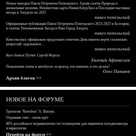
Новые находки Павла Петровича Попельского: Архив газеты Природа и
аномальные явления, Неизвестная карта НижнеАмурЛага и Последние выставки
автора в Амурске по 2025
павел попельский
Официальные публикации Павла Петровича Попельского 2023-2025 в Болгарии,
в газетах Тихоокеанская Звезда и Наш Город Амурск
павел попельский
Комсомольск официально продолжает отмечать День памяти жертв сталинских
репрессий: задумаемся...
павел попельский
Кого боится Путин: Сергей Фургал
Евгений Афанасьев
Повышение платы в автобусах за проезд: кто виноват, и что делать?
Олег Паньков
Архив блогов >>
НОВОЕ НА ФОРУМЕ
Трилогия "Китобои" А. Вахова.
Охранник спит - смена идёт
80% российского медиаконтента это телевидение для пациентов психдиспансера
и наркологии.
Перейти на форум >>