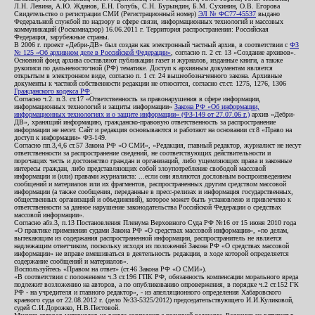
Л.Н. Левина, А.Ю. Жданов, Е.Н. Голубь, С.Н. Бурындин, Б.М. Сухинин, О.В. Егорова
Свидетельство о регистрации СМИ (Регистрационный номер)
ЭЛ № ФС77-45537
выдано
Федеральной службой по надзору в сфере связи, информационных технологий и массовых
коммуникаций (Роскомнадзор) 16.06.2011 г. Территория распространения: Российская
Федерация, зарубежные страны.
В 2006 г. проект «Дебри-ДВ» был создан как электронный частный архив, в соответствии с
ФЗ
№ 125 «Об архивном деле в Российской Федерации»
, согласно п. 2 ст. 13 «Создание архивов».
Основной фонд архива составляют публикации газет и журналов, изданные книги, а также
рукописи по дальневосточной (РФ) тематике. Доступ к архивным документам является
открытым в электронном виде, согласно п. 1 ст. 24 вышеобозначенного закона. Архивные
документы к частной собственности редакции не относятся, согласно ст.ст. 1275, 1276, 1306
Гражданского кодекса РФ
.
Согласно ч.2. п.3. ст.17 «Ответственность за правонарушения в сфере информации,
информационных технологий и защиты информации»
Закона РФ «Об информации,
информационных технологиях и о защите информации» (ФЗ-149 от 27.07.06 г.)
архив «Дебри-
ДВ», хранящий информацию, гражданско-правовую ответственность за распространение
информации не несет. Сайт и редакция основываются и работают на основании ст.8 «Право на
доступ к информации» ФЗ-149.
Согласно пп.3,4,6 ст.57 Закона РФ «О СМИ», «Редакция, главный редактор, журналист не несут
ответственности за распространение сведений, не соответствующих действительности и
порочащих честь и достоинство граждан и организаций, либо ущемляющих права и законные
интересы граждан, либо представляющих собой злоупотребление свободой массовой
информации и (или) правами журналиста: ...если они являются дословным воспроизведением
сообщений и материалов или их фрагментов, распространенных другим средством массовой
информации (а также сообщения, переданные в пресс-релизах и информация государственных,
общественных организаций и объединений), которое может быть установлено и привлечено к
ответственности за данное нарушение законодательства Российской Федерации о средствах
массовой информации».
Согласно абз.3, п.13 Постановления Пленума Верховного Суда РФ №16 от 15 июня 2010 года
«О практике применения судами Закона РФ «О средствах массовой информации», «по делам,
вытекающим из содержания распространенной информации, распространитель не является
надлежащим ответчиком, поскольку исходя из положений Закона РФ «О средствах массовой
информации» не вправе вмешиваться в деятельность редакции, в ходе которой определяется
содержание сообщений и материалов».
Воспользуйтесь «Правом на ответ» (ст.46 Закона РФ «О СМИ»).
«В соответствии с положением ч.3 ст.196 ГПК РФ, обязанность компенсации морального вреда
подлежит возложению на авторов, а по опубликованию опровержения, в порядке ч.2 ст.152 ГК
РФ - на учредителя и главного редактор», - из апелляционного определения Хабаровского
краевого суда от 22.08.2012 г. (дело №33-5325/2012) председательствующего И.И.Куликовой,
судей С.И.Дорожко, Н.В.Пестовой.