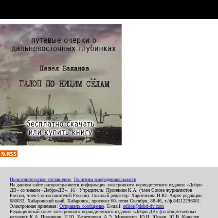
Пользовательское соглашение
,
Политика конфиденциальности
На данном сайте распространяется информация электронного периодического издания «Дебри-
ДВ» со знаком «Дебри-ДВ». 16+ Учредитель: Пронякин К.А. (член Союза журналистов
России, член Союза писателей России). Главный редактор: Харитонова И.Ю. Адрес редакции:
680032, Хабаровский край, Хабаровск, проспект 60-летия Октября, 88-46, т./ф.84212296081.
Электронная приемная:
Отправить сообщение
. E-mail:
editor@debri-dv.com
Редакционный совет электронного периодического издания «Дебри-ДВ» (на общественных
началах): К.А. Пронякин, И.Ю. Харитонова, А.Э. Мирмович, Ю.Н. Юрьев, Ю.В. Ковалев,