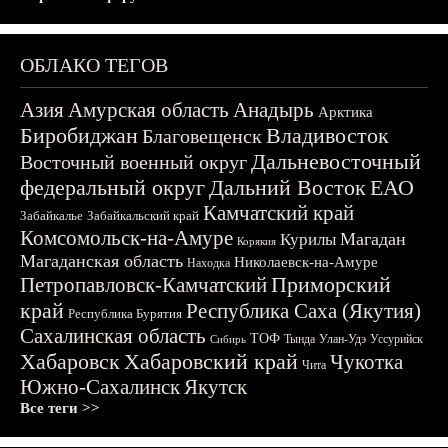
ОБЛАКО ТЕГОВ
Азия
Амурская область
Анадырь
Арктика
Биробиджан
Владивосток
Благовещенск
Дальневосточный
Восточный военный округ
федеральный округ
Дальний Восток
ЕАО
Камчатский край
Забайкалье
Забайкальский край
Комсомольск-на-Амуре
Магадан
Курилы
Корякия
Магаданская область
Николаевск-на-Амуре
Находка
Приморский
Петропавловск-Камчатский
край
Республика Саха (Якутия)
Республика Бурятия
Сахалинская область
ТОФ
Тында
Улан-Удэ
Уссурийск
Сибирь
Хабаровск
Хабаровский край
Чукотка
Чита
Южно-Сахалинск
Якутск
Все теги >>