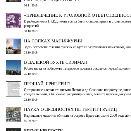
06.11.2019
«ПРИВЛЕЧЕНИЕ К УГОЛОВНОЙ ОТВЕТСТВЕННО
В райотделении НКВД почти всегда были слышны крики и стоны истязае
репрессий
30.10.2019
НА СОПКАХ МАНЬЧЖУРИИ
Здесь погребены тысячи русских солдат. И разрушаются памятники, ко
28.10.2019
В ДАЛЕКОЙ БУХТЕ СИЗИМАН
90 лет назад на побережье Татарского пролива открылся первый концент
25.10.2019
ПРОЩАЙ, ГРИГ-ГРИГ!
Осторожные клерки это письмо Левкина до Соколова попросту не донесл
убедительными, я бы сказал, непримиримыми, были те царские докуме
22.10.2019
НАУКА О ДРЕВНОСТЯХ НЕ ТЕРПИТ ГРАНИЦ
Карликовые мамонты обитали на острове Врангеля около 2000 года до н.
16.09.2019
ВРЕМЯ КРЕПОСТИ