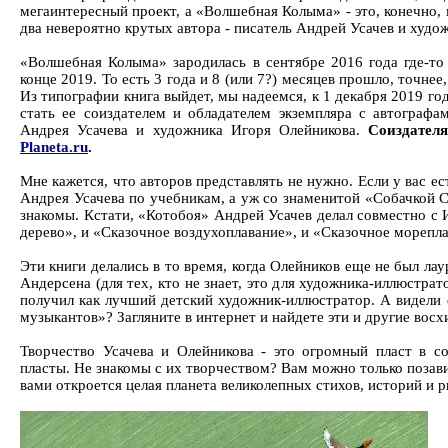
мегаинтересный проект, а «Волшебная Колыма» - это, конечно, 
два невероятно крутых автора - писатель Андрей Усачев и худо
«Волшебная Колыма» зародилась в сентябре 2016 года где-то
конце 2019. То есть 3 года и 8 (или 7?) месяцев прошло, точне
Из типографии книга выйдет, мы надеемся, к 1 декабря 2019 го
стать ее соиздателем и обладателем экземпляра с автограф
Андрея Усачева и художника Игоря Олейникова.
Соиздателя
Planeta.ru
.
Мне кажется, что авторов представлять не нужно. Если у вас ес
Андрея Усачева по учебникам, а уж со знаменитой «Собачкой 
знакомы. Кстати, «Котобоя» Андрей Усачев делал совместно с
дерево», и «Сказочное воздухоплавание», и «Сказочное морепл
Эти книги делались в то время, когда Олейников еще не был 
Андерсена (для тех, кто не знает, это для художника-иллюстра
получил как лучший детский художник-иллюстратор. А видели 
музыкантов»? Загляните в интернет и найдете эти и другие восх
Творчество Усачева и Олейникова - это огромный пласт в со
пласты. Не знакомы с их творчеством? Вам можно только позави
вами откроется целая планета великолепных стихов, историй и р