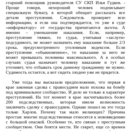
старший помощник руководителя СУ СКП Илья Гудков. -
Проще говоря, нехороший человек подписывает
специальную бумагу, в которой обещает рассказать все
детали преступления. Следователь проверяет всю
информацию, и если она подтверждается, то уже в суде
«информатору» от государства причитаются льготы. А
именно – уменьшение наказания. Если, например,
преступление тяжкое, то судья, учитывая «заслуги»
подсудимого, не может назначить ему наказание больше 2/3
срока, предусмотренного уголовным кодексом. Если
преступление «обыкновенное», то наказание за него не
может превышать половины максимального. А в особых
случаях судья назначает человеку наказание и тут же
уточняет, что отбывать срок данному гражданину не нужно.
Судимость остается, а вот сидеть злодею уже не придется.
Уже тогда мы высказали предположение, что первая в
крае законная сделка с правосудием мало похожа на бомбу
под криминальное сообщество. И дело не только в характере
преступлений. На тот момент в крае насчитывалось более
200 подследственных, которые имели возможность
заключить сделку с правосудием. Однако пошел на это тогда
только Харлов. Почему так мало желающих? Причина
простая: многие подследственные относятся к нововведению
с большой опаской. Особенно те, кто связан с преступным
сообществом. Они боятся мести. Не секрет, еще со времен