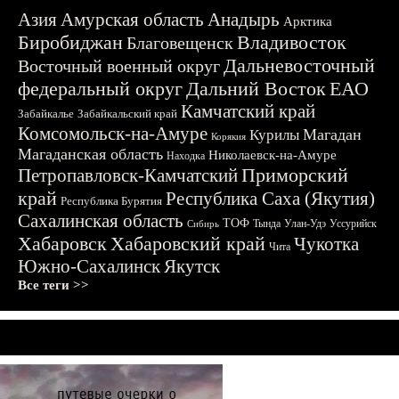
Азия
Амурская область
Анадырь
Арктика
Биробиджан
Владивосток
Благовещенск
Дальневосточный
Восточный военный округ
федеральный округ
Дальний Восток
ЕАО
Камчатский край
Забайкалье
Забайкальский край
Комсомольск-на-Амуре
Магадан
Курилы
Корякия
Магаданская область
Николаевск-на-Амуре
Находка
Приморский
Петропавловск-Камчатский
край
Республика Саха (Якутия)
Республика Бурятия
Сахалинская область
ТОФ
Тында
Улан-Удэ
Уссурийск
Сибирь
Хабаровск
Хабаровский край
Чукотка
Чита
Южно-Сахалинск
Якутск
Все теги >>