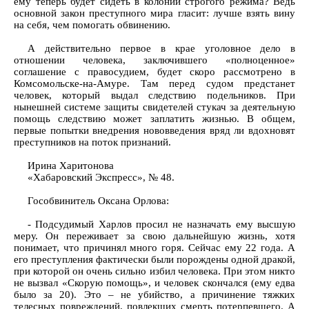
ему теперь будет сидеть в колонии строгого режима? Ведь
основной закон преступного мира гласит: лучше взять вину
на себя, чем помогать обвинению.
А действительно первое в крае уголовное дело в
отношении человека, заключившего «полноценное»
соглашение с правосудием, будет скоро рассмотрено в
Комсомольске-на-Амуре. Там перед судом предстанет
человек, который выдал следствию подельников. При
нынешней системе защиты свидетелей стукач за деятельную
помощь следствию может заплатить жизнью. В общем,
первые попытки внедрения нововведения вряд ли вдохновят
преступников на поток признаний.
Ирина Харитонова
«Хабаровский Экспресс», № 48.
Гособвинитель Оксана Орлова:
- Подсудимый Харлов просил не назначать ему высшую
меру. Он переживает за свою дальнейшую жизнь, хотя
понимает, что причинял много горя. Сейчас ему 22 года. А
его преступления фактически были порождены одной дракой,
при которой он очень сильно избил человека. При этом никто
не вызвал «Скорую помощь», и человек скончался (ему едва
было за 20). Это – не убийство, а причинение тяжких
телесных повреждений, повлекших смерть потерпевшего. А