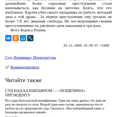
дальнейшие более серьезные преступления стали
нанизываться, как бусинки на ниточку. Боясь, что его
изобличат, Харлов убил своего напарника по работе, который
знал о той драке... За первое преступление ему грозило не
более 7-8 лет лишения свободы. Но последующими своими
преступлениями он увеличил срок наказания в три раза.
Фото Бориса Разина.
25.11.2009 15:48:37 +1000
Суд, Криминал, Прокуратура
Комментировать
Читайте также
СУД НАД БАХШЕЦЯНОМ — «ПОЩЕЧИНА»
ПРЕЗИДЕНТУ
Все судьи были высокой квалификации. Один так ловко дремал, что даже ни
разу не свалился со стула. Второй судья явно скучая, периодически что-то
шептал на ухо председателю суда. Оказалось: «Был контрабандный канал, а
Бахшецян организовал новый»…