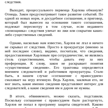
следствия.
Выходит, процессуального первенца Харлова обманули?
Отнюдь. Закон предусматривает такое развитие событий. По
одной из новых норм, и досудебное соглашение, и приговор,
который был вынесен на основании такого соглашения,
подлежат пересмотру в том случае, если недавнего
«помощника» следствия уличат во лжи или сокрытии каких-
либо существенных сведений.
Однако, насколько нам известно, Харлов не лгал и ничего
не скрывал от следствия. Просто в прокуратуре (именно за
ней последнее слово), видимо, посчитали, что сведения,
предоставленные Харловым при сотрудничестве, не являлись
столь существенными, чтобы давать ему за них
преференции. К слову, закон не раскрывает понятия
«существенные сведения». Его трактовка определяется
мнением следователей и работников прокуратуры. Стало
быть, в нашем случае «соглашение с правосудием»
смахивает на игру втемную. Ведь Харлов, заключая его, не
мог знать, какие именно сведения представляют интерес для
следователей, а какие сведения им и даром не нужны.
В итоге, обвиняемого, можно сказать, подставили.
Поскольку соглашение с правосудием было расторгнуто,
Харлов не попал в программу защиты свидетелей. Каково