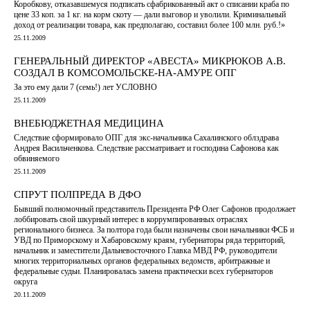
Коробкову, отказавшемуся подписать сфабрикованный акт о списании краба по
цене 33 коп. за 1 кг. на корм скоту — дали выговор и уволили. Криминальный
доход от реализации товара, как предполагаю, составил более 100 млн. руб.!»
25.11.2009
ГЕНЕРАЛЬНЫЙ ДИРЕКТОР «АВЕСТА» МИКРЮКОВ А.В.
СОЗДАЛ В КОМСОМОЛЬСКЕ-НА-АМУРЕ ОПГ
За это ему дали 7 (семь!) лет УСЛОВНО
25.11.2009
ВНЕБЮДЖЕТНАЯ МЕДИЦИНА
Следствие сформировало ОПГ для экс-начальника Сахалинского облздрава
Андрея Васильченкова. Следствие рассматривает и господина Сафонова как
обвиняемого
25.11.2009
СПРУТ ПОЛПРЕДА В ДФО
Бывший полномочный представитель Президента РФ Олег Сафонов продолжает
лоббировать свой шкурный интерес в коррумпированных отраслях
регионального бизнеса. За полтора года были назначены свои начальники ФСБ и
УВД по Приморскому и Хабаровскому краям, губернаторы ряда территорий,
начальник и заместители Дальневосточного Главка МВД РФ, руководители
многих территориальных органов федеральных ведомств, арбитражные и
федеральные судьи. Планировалась замена практически всех губернаторов
округа
20.11.2009