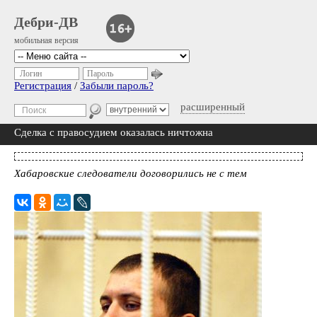
Дебри-ДВ
мобильная версия
Логин
Пароль
Регистрация
/
Забыли пароль?
расширенный
Сделка с правосудием оказалась ничтожна
Хабаровские следователи договорились не с тем