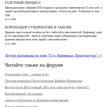
ГАЗЕТНЫЙ ПРОЦЕСС
Законодательное собрание ЕАО подало в суд исковое заявление на 15 млн. руб. о
защите деловой репутации к еженедельнику «Газета на дом». Репортаж из зала
суда
19.11.2009
КОРОНАЦИЯ ГУБЕРНАТОРА В ЗАКОНЕ
Дарькин, как и всякий человек не без слабостей и наклонностей. Например, одна
из его наклонностей – брать в советники, вице-губернаторы и распоряженцы
краевым имуществом тоже людей с наклонностями
19.11.2009
Другие материалы по теме "Суд, Криминал, Прокуратура" >>
Читайте также на форуме
Охранник спит - смена идёт
Организованная Прокурорская Мафия Приморья
Космодром Восточный. Кто всё-таки ворует деньги?!
Когнитивный диссонанс
сирота нуждаюсь в приобретении жилья
Власть бритых голов