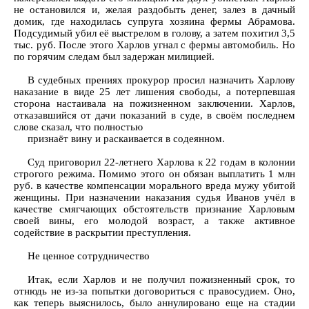
не остановился и, желая раздобыть денег, залез в дачный
домик, где находилась супруга хозяина фермы Абрамова.
Подсудимый убил её выстрелом в голову, а затем похитил 3,5
тыс. руб. После этого Харлов угнал с фермы автомобиль. Но
по горячим следам был задержан милицией.
В судебных прениях прокурор просил назначить Харлову
наказание в виде 25 лет лишения свободы, а потерпевшая
сторона настаивала на пожизненном заключении. Харлов,
отказавшийся от дачи показаний в суде, в своём последнем
слове сказал, что полностью
признаёт вину и раскаивается в содеянном.
Суд приговорил 22-летнего Харлова к 22 годам в колонии
строгого режима. Помимо этого он обязан выплатить 1 млн
руб. в качестве компенсации морального вреда мужу убитой
женщины. При назначении наказания судья Иванов учёл в
качестве смягчающих обстоятельств признание Харловым
своей вины, его молодой возраст, а также активное
содействие в раскрытии преступления.
Не ценное сотрудничество
Итак, если Харлов и не получил пожизненный срок, то
отнюдь не из-за попытки договориться с правосудием. Оно,
как теперь выяснилось, было аннулировано еще на стадии