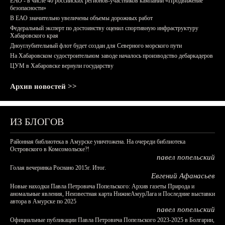
ЕАО - в числе 40 российских регионов-участников кампании «Продвижение
безопасности»
В ЕАО значительно увеличены объемы дорожных работ
Федеральный эксперт по достоинству оценил спортивную инфраструктуру
Хабаровского края
Дноуглубительный флот будет создан для Северного морского пути
На Хабаровском судостроительном заводе началось производство дебаркадеров
ЦУМ в Хабаровске вернули государству
Архив новостей >>
ИЗ БЛОГОВ
Районная библиотека в Амурске уничтожена. На очереди библиотека
Островского в Комсомольске?!
павел попельский
Голая вечеринка Роснано 2015г. Итог.
Евгений Афанасьев
Новые находки Павла Петровича Попельского: Архив газеты Природа и
аномальные явления, Неизвестная карта НижнеАмурЛага и Последние выставки
автора в Амурске по 2025
павел попельский
Официальные публикации Павла Петровича Попельского 2023-2025 в Болгарии,