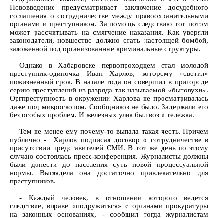
Нововведение предусматривает заключение досудебного
соглашения о сотрудничестве между правоохранительными
органами и преступником. За помощь следствию тот потом
может рассчитывать на смягчение наказания. Как уверяли
законодатели, новшество должно стать настоящей бомбой,
заложенной под организованные криминальные структуры.
Однако в Хабаровске первопроходцем стал молодой
преступник-одиночка Иван Харлов, которому «светил»
пожизненный срок. В начале года он совершил в пригороде
серию преступлений из разряда так называемой «бытовухи».
Оргпреступность в окружении Харлова не просматривалась
даже под микроскопом. Сообщников не было. Задержали его
без особых проблем. И железных улик был воз и тележка.
Тем не менее ему почему-то выпала такая честь. Причем
публично - Харлов подписал договор о сотрудничестве в
присутствии представителей СМИ. В тот же день по этому
случаю состоялась пресс-конференция. Журналисты должны
были донести до населения суть новой процессуальной
нормы. Выглядела она достаточно привлекательно для
преступников.
- Каждый человек, в отношении которого ведется
следствие, вправе «подружиться» с органами прокуратуры
на законных основаниях, - сообщил тогда журналистам