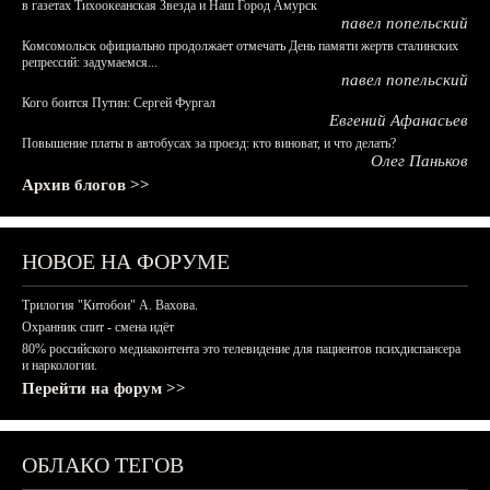
в газетах Тихоокеанская Звезда и Наш Город Амурск
павел попельский
Комсомольск официально продолжает отмечать День памяти жертв сталинских
репрессий: задумаемся...
павел попельский
Кого боится Путин: Сергей Фургал
Евгений Афанасьев
Повышение платы в автобусах за проезд: кто виноват, и что делать?
Олег Паньков
Архив блогов >>
НОВОЕ НА ФОРУМЕ
Трилогия "Китобои" А. Вахова.
Охранник спит - смена идёт
80% российского медиаконтента это телевидение для пациентов психдиспансера
и наркологии.
Перейти на форум >>
ОБЛАКО ТЕГОВ