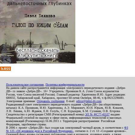
Пользовательское соглашение
,
Политика конфиденциальности
На данном сайте распространяется информация электронного периодического издания «Дебри-
ДВ» со знаком «Дебри-ДВ». 16+ Учредитель: Пронякин К.А. (член Союза журналистов
России, член Союза писателей России). Главный редактор: Харитонова И.Ю. Адрес редакции:
680032, Хабаровский край, Хабаровск, проспект 60-летия Октября, 88-46, т./ф.84212296081.
Электронная приемная:
Отправить сообщение
. E-mail:
editor@debri-dv.com
Редакционный совет электронного периодического издания «Дебри-ДВ» (на общественных
началах): К.А. Пронякин, И.Ю. Харитонова, А.Э. Мирмович, Ю.Н. Юрьев, Ю.В. Ковалев,
Л.Н. Левина, А.Ю. Жданов, Е.Н. Голубь, С.Н. Бурындин, Б.М. Сухинин, О.В. Егорова
Свидетельство о регистрации СМИ (Регистрационный номер)
ЭЛ № ФС77-45537
выдано
Федеральной службой по надзору в сфере связи, информационных технологий и массовых
коммуникаций (Роскомнадзор) 16.06.2011 г. Территория распространения: Российская
Федерация, зарубежные страны.
В 2006 г. проект «Дебри-ДВ» был создан как электронный частный архив, в соответствии с
ФЗ
№ 125 «Об архивном деле в Российской Федерации»
, согласно п. 2 ст. 13 «Создание архивов».
Основной фонд архива составляют публикации газет и журналов, изданные книги, а также