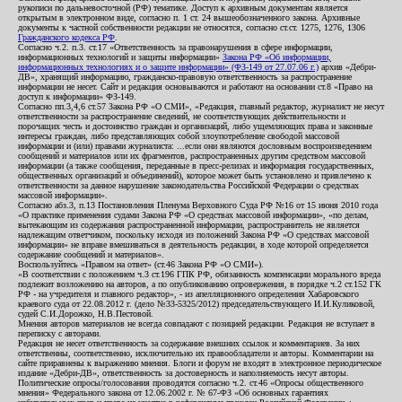
рукописи по дальневосточной (РФ) тематике. Доступ к архивным документам является
открытым в электронном виде, согласно п. 1 ст. 24 вышеобозначенного закона. Архивные
документы к частной собственности редакции не относятся, согласно ст.ст. 1275, 1276, 1306
Гражданского кодекса РФ
.
Согласно ч.2. п.3. ст.17 «Ответственность за правонарушения в сфере информации,
информационных технологий и защиты информации»
Закона РФ «Об информации,
информационных технологиях и о защите информации» (ФЗ-149 от 27.07.06 г.)
архив «Дебри-
ДВ», хранящий информацию, гражданско-правовую ответственность за распространение
информации не несет. Сайт и редакция основываются и работают на основании ст.8 «Право на
доступ к информации» ФЗ-149.
Согласно пп.3,4,6 ст.57 Закона РФ «О СМИ», «Редакция, главный редактор, журналист не несут
ответственности за распространение сведений, не соответствующих действительности и
порочащих честь и достоинство граждан и организаций, либо ущемляющих права и законные
интересы граждан, либо представляющих собой злоупотребление свободой массовой
информации и (или) правами журналиста: ...если они являются дословным воспроизведением
сообщений и материалов или их фрагментов, распространенных другим средством массовой
информации (а также сообщения, переданные в пресс-релизах и информация государственных,
общественных организаций и объединений), которое может быть установлено и привлечено к
ответственности за данное нарушение законодательства Российской Федерации о средствах
массовой информации».
Согласно абз.3, п.13 Постановления Пленума Верховного Суда РФ №16 от 15 июня 2010 года
«О практике применения судами Закона РФ «О средствах массовой информации», «по делам,
вытекающим из содержания распространенной информации, распространитель не является
надлежащим ответчиком, поскольку исходя из положений Закона РФ «О средствах массовой
информации» не вправе вмешиваться в деятельность редакции, в ходе которой определяется
содержание сообщений и материалов».
Воспользуйтесь «Правом на ответ» (ст.46 Закона РФ «О СМИ»).
«В соответствии с положением ч.3 ст.196 ГПК РФ, обязанность компенсации морального вреда
подлежит возложению на авторов, а по опубликованию опровержения, в порядке ч.2 ст.152 ГК
РФ - на учредителя и главного редактор», - из апелляционного определения Хабаровского
краевого суда от 22.08.2012 г. (дело №33-5325/2012) председательствующего И.И.Куликовой,
судей С.И.Дорожко, Н.В.Пестовой.
Мнения авторов материалов не всегда совпадают с позицией редакции. Редакция не вступает в
переписку с авторами.
Редакция не несет ответственность за содержание внешних ссылок и комментариев. За них
ответственны, соответственно, исключительно их правообладатели и авторы. Комментарии на
сайте приравнены к выражению мнения. Блоги и форум не входят в электронное периодическое
издание «Дебри-ДВ», ответственность за достоверность и наполняемость несут авторы.
Политические опросы/голосования проводятся согласно ч.2. ст.46 «Опросы общественного
мнения» Федерального закона от 12.06.2002 г. № 67-ФЗ «Об основных гарантиях