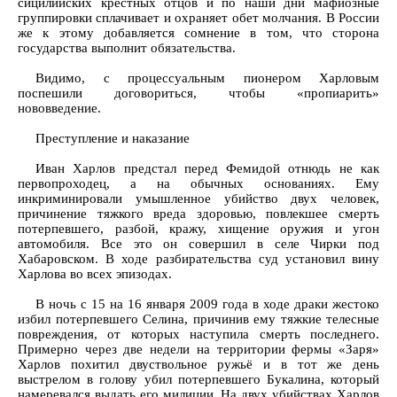
сицилийских крестных отцов и по наши дни мафиозные
группировки сплачивает и охраняет обет молчания. В России
же к этому добавляется сомнение в том, что сторона
государства выполнит обязательства.
Видимо, с процессуальным пионером Харловым
поспешили договориться, чтобы «пропиарить»
нововведение.
Преступление и наказание
Иван Харлов предстал перед Фемидой отнюдь не как
первопроходец, а на обычных основаниях. Ему
инкриминировали умышленное убийство двух человек,
причинение тяжкого вреда здоровью, повлекшее смерть
потерпевшего, разбой, кражу, хищение оружия и угон
автомобиля. Все это он совершил в селе Чирки под
Хабаровском. В ходе разбирательства суд установил вину
Харлова во всех эпизодах.
В ночь с 15 на 16 января 2009 года в ходе драки жестоко
избил потерпевшего Селина, причинив ему тяжкие телесные
повреждения, от которых наступила смерть последнего.
Примерно через две недели на территории фермы «Заря»
Харлов похитил двуствольное ружьё и в тот же день
выстрелом в голову убил потерпевшего Букалина, который
намеревался выдать его милиции. На двух убийствах Харлов