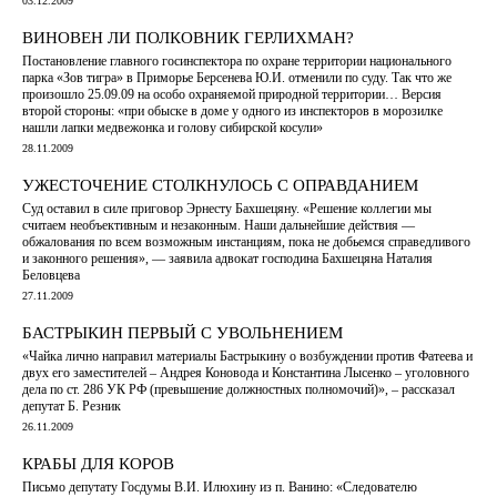
03.12.2009
ВИНОВЕН ЛИ ПОЛКОВНИК ГЕРЛИХМАН?
Постановление главного госинспектора по охране территории национального
парка «Зов тигра» в Приморье Берсенева Ю.И. отменили по суду. Так что же
произошло 25.09.09 на особо охраняемой природной территории… Версия
второй стороны: «при обыске в доме у одного из инспекторов в морозилке
нашли лапки медвежонка и голову сибирской косули»
28.11.2009
УЖЕСТОЧЕНИЕ СТОЛКНУЛОСЬ С ОПРАВДАНИЕМ
Суд оставил в силе приговор Эрнесту Бахшецяну. «Решение коллегии мы
считаем необъективным и незаконным. Наши дальнейшие действия —
обжалования по всем возможным инстанциям, пока не добьемся справедливого
и законного решения», — заявила адвокат господина Бахшецяна Наталия
Беловцева
27.11.2009
БАСТРЫКИН ПЕРВЫЙ С УВОЛЬНЕНИЕМ
«Чайка лично направил материалы Бастрыкину о возбуждении против Фатеева и
двух его заместителей – Андрея Коновода и Константина Лысенко – уголовного
дела по ст. 286 УК РФ (превышение должностных полномочий)», – рассказал
депутат Б. Резник
26.11.2009
КРАБЫ ДЛЯ КОРОВ
Письмо депутату Госдумы В.И. Илюхину из п. Ванино: «Следователю