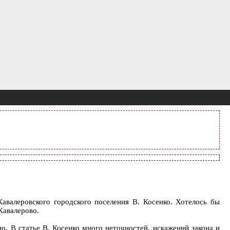
авалеровского городского поселения В. Косенко. Хотелось бы
Кавалерово.
о. В статье В. Косенко много неточностей, искажений закона и