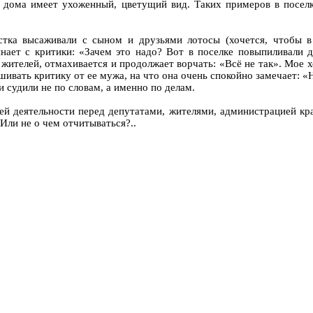
дома имеет ухоженный, цветущий вид. Таких примеров в поселке
стка высаживали с сыном и друзьями лотосы (хочется, чтобы в 
ает с критики: «Зачем это надо? Вот в поселке повыпиливали де
 жителей, отмахивается и продолжает ворчать: «Всё не так». Мое 
вать критику от ее мужа, на что она очень спокойно замечает: «Ну,
и судили не по словам, а именно по делам.
ей деятельности перед депутатами, жителями, администрацией кр
 Или не о чем отчитываться?..