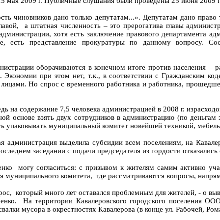
5 мая 2009 г. Публичные слушания были проведены 25 июня 2009 г.
ть чиновников дано только депутатам...». Депутатам дано право т
авой, а штатная численность – это прерогатива главы администра
 администрации, хотя есть заключение правового департамента ад
ие, есть представление прокуратуры по данному вопросу. С
инистрации оборачиваются в конечном итоге против населения – 
. Экономии при этом нет, т.к., в соответствии с Гражданским ко
ицами. Но спрос с временного работника и работника, прошедше
ь на содержание 7,5 человека администрацией в 2008 г. израсходов
ой основе взять двух сотрудников в администрацию (по деньгам 
ать упаковывать муниципальный комитет новейшей техникой, мебель
я администрация выделила субсидии всем поселениям, на Кавалеро
оследнем заседании с подачи председателя из гордости отказались о
ко могу согласиться: с призывом к жителям самим активно участ
ния муниципального комитета, где рассматриваются вопросы, напр
прос, который много лет оставался проблемным для жителей, - о вы
енко. На территории Кавалеровского городского поселения ОО
алки мусора в окрестностях Кавалерова (в конце ул. Рабочей, Рома