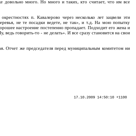
 довольно много. Но много и таких, кто считает, что им все
окрестностях п. Кавалерово через несколько лет зацвели эти
ревья, не те посадки ведете, не так», и т.д. На мою попытку
хорошее настроение постепенно пропадает. Подходит его жена и
 ведь говорить-то - не делать». И все сразу становится на свои
ая. Отчет же председателя перед муниципальным комитетом ни
17.10.2009 14:50:10 +1100