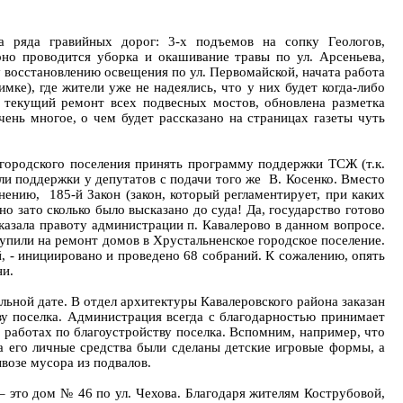
 ряда гравийных дорог: 3-х подъемов на сопку Геологов,
но проводится уборка и окашивание травы по ул. Арсеньева,
 восстановлению освещения по ул. Первомайской, начата работа
е), где жители уже не надеялись, что у них будет когда-либо
 текущий ремонт всех подвесных мостов, обновлена разметка
ень многое, о чем будет рассказано на страницах газеты чуть
 городского поселения принять программу поддержки ТСЖ (т.к.
ли поддержки у депутатов с подачи того же В. Косенко. Вместо
ению, 185-й Закон (закон, который регламентирует, при каких
 зато сколько было высказано до суда! Да, государство готово
оказала правоту администрации п. Кавалерово в данном вопросе.
ступили на ремонт домов в Хрустальненское городское поселение.
, - инициировано и проведено 68 собраний. К сожалению, опять
ни.
льной дате. В отдел архитектуры Кавалеровского района заказан
ву поселка. Администрация всегда с благодарностью принимает
в работах по благоустройству поселка. Вспомним, например, что
а его личные средства были сделаны детские игровые формы, а
возе мусора из подвалов.
 это дом № 46 по ул. Чехова. Благодаря жителям Кострубовой,