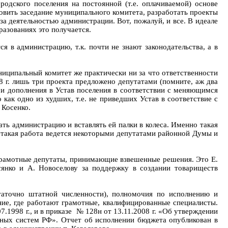
одского поселения на постоянной (т.е. оплачиваемой) основе
товить заседание муниципального комитета, разработать проекты
а деятельностью администрации. Вот, пожалуй, и все. В идеале
азованиях это получается.
 в администрацию, т.к. почти не знают законодательства, а в
иципальный комитет же практически ни за что ответственности
8 г. лишь три проекта предложено депутатами (помните, аж два
я и дополнения в Устав поселения в соответствии с меняющимся
о как одно из худших, т.е. не приведших Устав в соответствие с
 Косенко.
ть администрацию и вставлять ей палки в колеса. Именно такая
о такая работа ведется некоторыми депутатами районной Думы и
 грамотные депутаты, принимающие взвешенные решения. Это Е.
сянко и А. Новоселову за поддержку в создании товариществ
таточно штатной численности), полномочия по исполнению и
ние, где работают грамотные, квалифицированные специалисты.
1998 г., и в приказе № 128н от 13.11.2008 г. «Об утверждении
тных систем РФ». Отчет об исполнении бюджета опубликован в