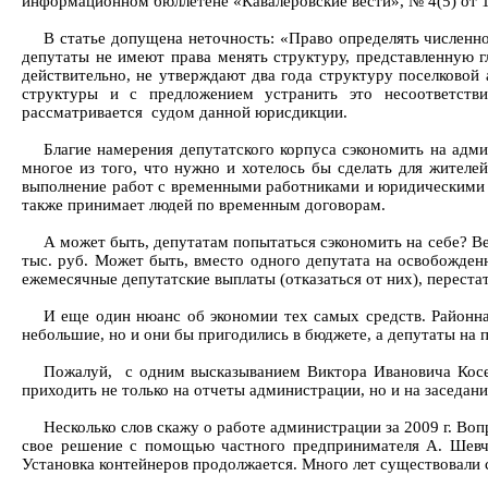
информационном бюллетене «Кавалеровские вести», № 4(5) от 1
В статье допущена неточность: «Право определять численнос
депутаты не имеют права менять структуру, представленную гл
действительно, не утверждают два года структуру поселковой
структуры и с предложением устранить это несоответств
рассматривается судом данной юрисдикции.
Благие намерения депутатского корпуса сэкономить на адм
многое из того, что нужно и хотелось бы сделать для жителей
выполнение работ с временными работниками и юридическими л
также принимает людей по временным договорам.
А может быть, депутатам попытаться сэкономить на себе? Вед
тыс. руб. Может быть, вместо одного депутата на освобожденн
ежемесячные депутатские выплаты (отказаться от них), перест
И еще один нюанс об экономии тех самых средств. Районна
небольшие, но и они бы пригодились в бюджете, а депутаты на п
Пожалуй, с одним высказыванием Виктора Ивановича Косен
приходить не только на отчеты администрации, но и на заседа
Несколько слов скажу о работе администрации за 2009 г. Во
свое решение с помощью частного предпринимателя А. Шевч
Установка контейнеров продолжается. Много лет существовали св