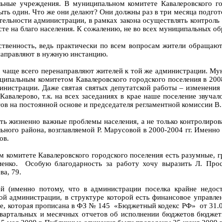
ьные учреждения. В муниципальном комитете Кавалеровского гор
быть один. Что же они делают? Они должны раз в три месяца подго
ельности администрации, в рамках закона осуществлять контроль з
е на благо населения. К сожалению, не во всех муниципальных обр
твенность, ведь практически по всем вопросам жители обращаются
направляют в нужную инстанцию.
 чаще всего перенаправляют жителей к той же администрации. Мун
ципальным комитетом Кавалеровского городского поселения в 200
дминистрации. Даже святая святых депутатской работы – изменени
 Кавалерово, т.к. на всех заседаниях в крае наше поселение звучал
тов на постоянной основе и председателя регламентной комиссии В.
ь жизненно важные проблемы населения, а не только контролирова
ьного района, возглавляемой Р. Марусовой в 2000-2004 гг. Именн
ов.
ом комитете Кавалеровского городского поселения есть разумные,
иенко. Особую благодарность за работу хочу выразить Л. Про
ева, 79.
й (именно потому, что в администрации поселка крайне недос
ой администрации, в структуре которой есть финансовое управле
, которая прописана в ФЗ № 145 «Бюджетный кодекс РФ» от 31.07.
 квартальных и месячных отчетов об исполнении бюджетов бюдже