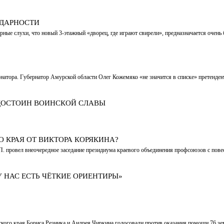
ОДАРНОСТИ
орные слухи, что новый 3-этажный «дворец, где играют свирели», предназначается оче
натора. Губернатор Амурской области Олег Кожемяко «не значится в списке» претенден
 ДОСТОИН ВОИНСКОЙ СЛАВЫ
 КРАЯ ОТ ВИКТОРА КОРЯКИНА?
 провел внеочередное заседание президиума краевого объединения профсоюзов с пове
У НАС ЕСТЬ ЧЁТКИЕ ОРИЕНТИРЫ»
ского края Бориса Резника и Андрея Чиркина голосовали против оказания помощи 76 з