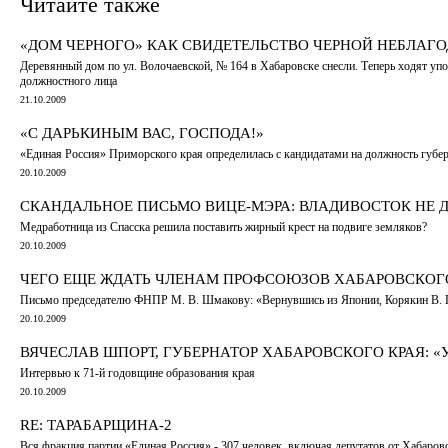
Читайте также
«ДОМ ЧЕРНОГО» КАК СВИДЕТЕЛЬСТВО ЧЕРНОЙ НЕБЛАГ
Деревянный дом по ул. Волочаевской, № 164 в Хабаровске снесли. Теперь ходят уп
должностного лица
21.10.2009
«С ДАРЬКИНЫМ ВАС, ГОСПОДА!»
«Единая Россия» Приморского края определилась с кандидатами на должность губер
20.10.2009
СКАНДАЛЬНОЕ ПИСЬМО ВИЦЕ-МЭРА: ВЛАДИВОСТОК НЕ
Медработница из Спасска решила поставить жирный крест на подвиге земляков?
20.10.2009
ЧЕГО ЕЩЕ ЖДАТЬ ЧЛЕНАМ ПРОФСОЮЗОВ ХАБАРОВСКОГО
Письмо председателю ФНПР М. В. Шмакову: «Вернувшись из Японии, Корякин В. П.
20.10.2009
ВЯЧЕСЛАВ ШПОРТ, ГУБЕРНАТОР ХАБАРОВСКОГО КРАЯ: «
Интервью к 71-й годовщине образования края
20.10.2009
RE: ТАРАБАРЩИНА-2
Вся фракция партии «Единая Россия» - 307 человек, включая депутатов от Хабаров