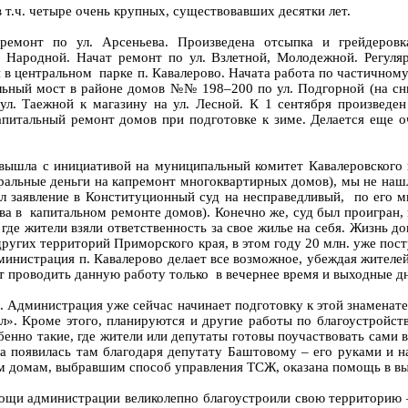
 т.ч. четыре очень крупных, существовавших десятки лет.
емонт по ул. Арсеньева. Произведена отсыпка и грейдеровка
 Народной. Начат ремонт по ул. Взлетной, Молодежной. Регуляр
 в центральном парке п. Кавалерово. Начата работа по частичному
ьный мост в районе домов №№ 198–200 по ул. Подгорной (на снимк
л. Таежной к магазину на ул. Лесной. К 1 сентября произведен
итальный ремонт домов при подготовке к зиме. Делается еще оч
о вышла с инициативой на муниципальный комитет Кавалеровского
ральные деньги на капремонт многоквартирных домов), мы не наш
л заявление в Конституционный суд на несправедливый, по его мн
 в капитальном ремонте домов). Конечно же, суд был проигран, но
где жители взяли ответственность за свое жилье на себя. Жизнь д
д других территорий Приморского края, в этом году 20 млн. уже по
министрация п. Кавалерово делает все возможное, убеждая жителей
т проводить данную работу только в вечернее время и выходные д
й. Администрация уже сейчас начинает подготовку к этой знаменате
л». Кроме этого, планируются и другие работы по благоустройст
бенно такие, где жители или депутаты готовы поучаствовать сами 
а появилась там благодаря депутату Баштовому – его руками и н
м домам, выбравшим способ управления ТСЖ, оказана помощь в вы
мощи администрации великолепно благоустроили свою территорию –