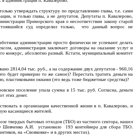
 в администрации п. Кавалерово.
олько утверждать структуру по представлению главы, т.е. сами
ции, и только главы, а не депутатов. Депутаты п. Кавалерово,
министрации Приморского края о несоответствии закону старой
остоявшийся суд определил только, что данный вопрос не
работники администрации просто физически не успевают делать
дексом, администрация заключает договоры на оказание услуг и
го конкурс, абсолютно разный. Кстати, муниципальный комитет
ано 2814,04 тыс. руб., а на содержание двух депутатов - 960,16
это будет примерно то же самое)? Перестать тратить деньги на
ю, пластиковыми окнами (это ведь тоже бюджетные средства)?
вское поселение упала сумма в 15 тыс. руб. Согласна, деньги
т этих денег.
вовать в организации качественной жизни в п. Кавалерово, и
ямую касающиеся жителей.
возе твердых бытовых отходов (ТБО) из частного сектора, нашел
О Шевченко А.И. установило 193 контейнера для сбора ТБО.
нтиков, на «Свояковке» и в других местах).