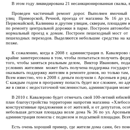
В этом году ликвидирована 21 несанкционированная свалка, в
Проведен частичный ремонт дорог. Выполнен ямочный р
улиц Приморской, Речной, проезда от магазина № 16 до ул.
Первомайской, Калинина и другим улицам, скверам, площадям и
по ремонту центральной дорожки в парке. Построен автомобил
нормальный проезд к домам. Построен пешеходный мост от у
пешеходных переходов. Выделяются небольшие средства на кап
позже.
К сожалению, когда в 2008 г. администрация п. Кавалеров
крайне заинтересована в том, чтобы попытаться получить феде
того, чтобы заняться реальным делом, Виктор Иванович, пода
условиях жителями может быть получена поддержка государства
оказывать поддержку жителям в ремонте домов, но только там, 
Всем известно, что в 2008 г. деньги получили г. Арсеньев и ря
С каждым годом в программу попасть будет все сложнее, но ад
же в связи с недостаточной численностью, администрация може
В 2010 г. Кавалерово будет отмечать свой 100-летний юбиле
план благоустройства территории напротив магазина «Хлебосо
конструктивные предложения и от жителей, и от депутатов, осо
небольшая детская площадка возле дома № 36 по ул. Арсеньев
администрация помогла с подвозом и подсыпкой площадки. Все
Есть очень хороший пример, где жители дома сами, без по