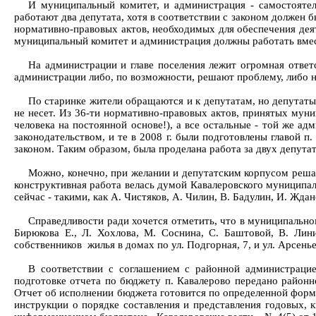
И муниципальный комитет, и администрация - самостоятел
работают два депутата, хотя в соответствии с законом должен 
нормативно-правовых актов, необходимых для обеспечения деят
муниципальный комитет и администрация должны работать вмест
На администрации и главе поселения лежит огромная ответс
администрации либо, по возможности, решают проблему, либо 
По старинке жители обращаются и к депутатам, но депутаты
не несет. Из 36-ти нормативно-правовых актов, принятых муни
человека на постоянной основе!), а все остальные - той же а
законодательством, и те в 2008 г. были подготовлены главой п.
законом. Таким образом, была проделана работа за двух депута
Можно, конечно, при желании и депутатским корпусом решат
конструктивная работа велась думой Кавалеровского муниципал
сейчас - такими, как А. Чистяков, А. Чилин, В. Бадулин, И. Ждан
Справедливости ради хочется отметить, что в муниципальн
Бирюкова Е., Л. Хохлова, М. Соснина, С. Баштовой, В. Лин
собственников жилья в домах по ул. Подгорная, 7, и ул. Арсень
В соответствии с соглашением с районной администрацие
подготовке отчета по бюджету п. Кавалерово передано районн
Отчет об исполнении бюджета готовится по определенной форме
инструкции о порядке составления и представления годовых,