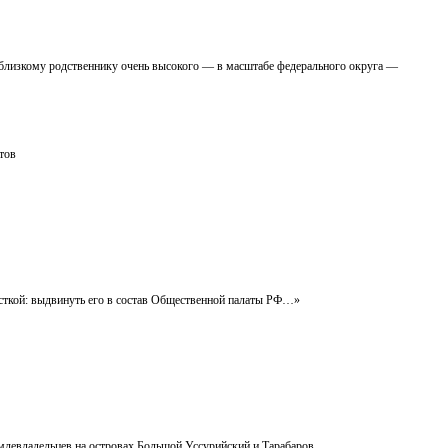
нь близкому родственнику очень высокого — в масштабе федерального округа —
тов
сткой: выдвинуть его в состав Общественной палаты РФ…»
емлевладельцев на островах Большой Уссурийский и Тарабаров