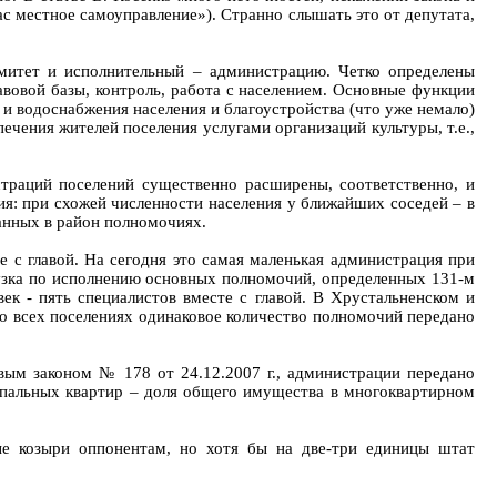
ас местное самоуправление»). Странно слышать это от депутата,
омитет и исполнительный – администрацию. Четко определены
вовой базы, контроль, работа с населением. Основные функции
- и водоснабжения населения и благоустройства (что уже немало)
ечения жителей поселения услугами организаций культуры, т.е.,
страций поселений существенно расширены, соответственно, и
я: при схожей численности населения у ближайших соседей – в
данных в район полномочиях.
е с главой. На сегодня это самая маленькая администрация при
рузка по исполнению основных полномочий, определенных 131-м
ек - пять специалистов вместе с главой. В Хрустальненском и
во всех поселениях одинаковое количество полномочий передано
евым законом № 178 от 24.12.2007 г., администрации передано
ипальных квартир – доля общего имущества в многоквартирном
ные козыри оппонентам, но хотя бы на две-три единицы штат