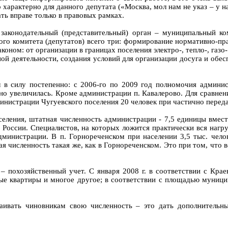
 характерно для данного депутата («Москва, мол нам не указ – у н
ать вправе только в правовых рамках.
 законодательный (представительный) орган – муниципальный к
го комитета (депутатов) всего три: формирование нормативно-пра
ном: от организации в границах поселения электро-, тепло-, газо
 деятельности, создания условий для организации досуга и обесп
л в силу постепенно: с 2006-го по 2009 год полномочия админи
о увеличилась. Кроме администрации п. Кавалерово. Для сравнени
министрации Чугуевского поселения 20 человек при частично пере
селения, штатная численность администрации - 7,5 единицы вмест
в России. Специалистов, на которых ложится практически вся наг
дминистрации. В п. Горнореченском при населении 3,5 тыс. челов
я численность такая же, как в Горнореченском. Это при том, что 
 – похозяйственный учет. С января 2008 г. в соответствии с Кра
ные квартиры и многое другое; в соответствии с площадью муниц
стаивать чиновникам свою численность – это дать дополнитель