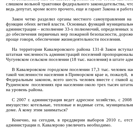
слишком вольной трактовки федерального законодательства, что
ведь депутат, кроме всего прочего, еще и гарант Закона и работ
Закон четко разделил органы местного самоуправления на
функции обеих ветвей власти. Основных функций муниципально
администрации – исполнение 33-х полномочий, определенных зако
до обеспечения первичных мер пожарной безопасности, дорожной
проще говоря, обеспечение жизнедеятельности поселения.
На территории Кавалеровского района 131-й Закон вступа
штатная численность администраций поселений пропорциональн
Чугуевском сельском поселении (18 тыс. населения) в штате ад
В Кавалеровском городском поселении 17,3 тыс. человек на
такой численности населения в Приморском крае и, пожалуй, 
Федеральным законом, всего шесть человек вместе с главой а
Рудненском поселениях при населении около трех тысяч штатна
на уровень района.
С 2007 г. администрация ведет адресное хозяйство, с 2008
имущество: котельные, тепловые и водяные сети, муниципаль
доме. А кому этим заниматься?
Конечно, на сегодня, в преддверии выборов 2010 г., от
администрации п. Кавалерово увеличить необходимо.