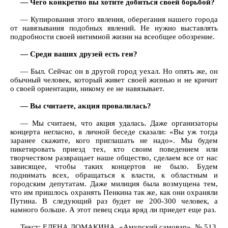
— Чего конкретно вы хотите добиться своей борьбой?
— Купирования этого явления, оберегания нашего города
от навязывания подобных явлений. Не нужно выставлять
подробности своей интимной жизни на всеобщее обозрение.
— Среди ваших друзей есть геи?
— Был. Сейчас он в другой город уехал. Но опять же, он
обычный человек, который живет своей жизнью и не кричит
о своей ориентации, никому ее не навязывает.
— Вы считаете, акция провалилась?
— Мы считаем, что акция удалась. Даже организаторы
концерта негласно, в личной беседе сказали: «Вы уж тогда
заранее скажите, кого приглашать не надо». Мы будем
пикетировать приезд тех, кто своим поведением или
творчеством развращает наше общество, сделаем все от нас
зависящее, чтобы таких концертов не было. Будем
поднимать всех, обращаться к власти, к областным и
городским депутатам. Даже милиция была возмущена тем,
что им пришлось охранять Пенкина так же, как они охраняли
Путина. В следующий раз будет не 200-300 человек, а
намного больше. А этот певец сюда вряд ли приедет еще раз.
Текст: ЕЛЕНА ЛОМАКИНА, «Амурский самовар», № 513