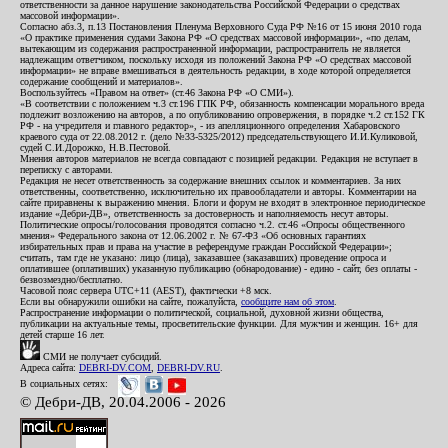
ответственности за данное нарушение законодательства Российской Федерации о средствах
массовой информации».
Согласно абз.3, п.13 Постановления Пленума Верховного Суда РФ №16 от 15 июня 2010 года
«О практике применения судами Закона РФ «О средствах массовой информации», «по делам,
вытекающим из содержания распространенной информации, распространитель не является
надлежащим ответчиком, поскольку исходя из положений Закона РФ «О средствах массовой
информации» не вправе вмешиваться в деятельность редакции, в ходе которой определяется
содержание сообщений и материалов».
Воспользуйтесь «Правом на ответ» (ст.46 Закона РФ «О СМИ»).
«В соответствии с положением ч.3 ст.196 ГПК РФ, обязанность компенсации морального вреда
подлежит возложению на авторов, а по опубликованию опровержения, в порядке ч.2 ст.152 ГК
РФ - на учредителя и главного редактор», - из апелляционного определения Хабаровского
краевого суда от 22.08.2012 г. (дело №33-5325/2012) председательствующего И.И.Куликовой,
судей С.И.Дорожко, Н.В.Пестовой.
Мнения авторов материалов не всегда совпадают с позицией редакции. Редакция не вступает в
переписку с авторами.
Редакция не несет ответственность за содержание внешних ссылок и комментариев. За них
ответственны, соответственно, исключительно их правообладатели и авторы. Комментарии на
сайте приравнены к выражению мнения. Блоги и форум не входят в электронное периодическое
издание «Дебри-ДВ», ответственность за достоверность и наполняемость несут авторы.
Политические опросы/голосования проводятся согласно ч.2. ст.46 «Опросы общественного
мнения» Федерального закона от 12.06.2002 г. № 67-ФЗ «Об основных гарантиях
избирательных прав и права на участие в референдуме граждан Российской Федерации»;
считать, там где не указано: лицо (лица), заказавшее (заказавших) проведение опроса и
оплатившее (оплативших) указанную публикацию (обнародование) - едино - сайт, без оплаты -
безвозмездно/бесплатно.
Часовой пояс сервера UTC+11 (AEST), фактически +8 мск.
Если вы обнаружили ошибки на сайте, пожалуйста,
сообщите нам об этом
.
Распространение информации о политической, социальной, духовной жизни общества,
публикации на актуальные темы, просветительские функции. Для мужчин и женщин. 16+ для
детей старше 16 лет.
СМИ не получает субсидий.
Адреса сайта:
DEBRI-DV.COM
,
DEBRI-DV.RU
.
В социальных сетях:
© Дебри-ДВ, 20.04.2006 - 2026