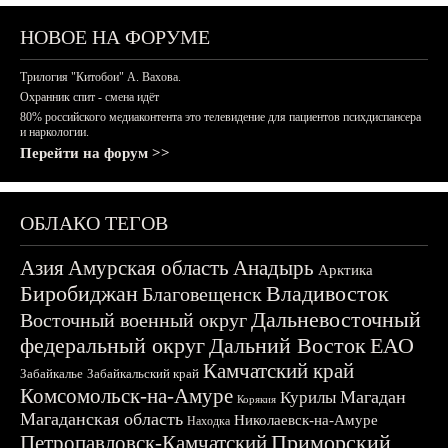
НОВОЕ НА ФОРУМЕ
Трилогия "Китобои" А. Вахова.
Охранник спит - смена идёт
80% российского медиаконтента это телевидение для пациентов психдиспансера
и наркологии.
Перейти на форум >>
ОБЛАКО ТЕГОВ
Азия
Амурская область
Анадырь
Арктика
Биробиджан
Владивосток
Благовещенск
Дальневосточный
Восточный военный округ
федеральный округ
Дальний Восток
ЕАО
Камчатский край
Забайкалье
Забайкальский край
Комсомольск-на-Амуре
Магадан
Курилы
Корякия
Магаданская область
Николаевск-на-Амуре
Находка
Приморский
Петропавловск-Камчатский