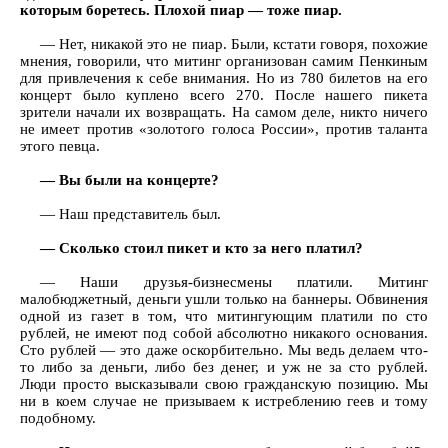
которым боретесь. Плохой пиар — тоже пиар.
— Нет, никакой это не пиар. Были, кстати говоря, похожие
мнения, говорили, что митинг организован самим Пенкиным
для привлечения к себе внимания. Но из 780 билетов на его
концерт было куплено всего 270. После нашего пикета
зрители начали их возвращать. На самом деле, никто ничего
не имеет против «золотого голоса России», против таланта
этого певца.
— Вы были на концерте?
— Наш представитель был.
— Сколько стоил пикет и кто за него платил?
— Наши друзья-бизнесмены платили. Митинг
малобюджетный, деньги ушли только на баннеры. Обвинения
одной из газет в том, что митингующим платили по сто
рублей, не имеют под собой абсолютно никакого основания.
Сто рублей — это даже оскорбительно. Мы ведь делаем что-
то либо за деньги, либо без денег, и уж не за сто рублей.
Люди просто высказывали свою гражданскую позицию. Мы
ни в коем случае не призываем к истреблению геев и тому
подобному.