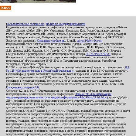
Пользовательское соглашение
,
Политика конфиденциальности
На данном сайте распространяется информация электронного периодического издания «Дебри-
ДВ» со знаком «Дебри-ДВ». 16+ Учредитель: Пронякин К.А. (член Союза журналистов
России, член Союза писателей России). Главный редактор: Харитонова И.Ю. Адрес редакции:
680032, Хабаровский край, Хабаровск, проспект 60-летия Октября, 88-46, т./ф.84212296081.
Электронная приемная:
Отправить сообщение
. E-mail:
editor@debri-dv.com
Редакционный совет электронного периодического издания «Дебри-ДВ» (на общественных
началах): К.А. Пронякин, И.Ю. Харитонова, А.Э. Мирмович, Ю.Н. Юрьев, Ю.В. Ковалев,
Л.Н. Левина, А.Ю. Жданов, Е.Н. Голубь, С.Н. Бурындин, Б.М. Сухинин, О.В. Егорова
Свидетельство о регистрации СМИ (Регистрационный номер)
ЭЛ № ФС77-45537
выдано
Федеральной службой по надзору в сфере связи, информационных технологий и массовых
коммуникаций (Роскомнадзор) 16.06.2011 г. Территория распространения: Российская
Федерация, зарубежные страны.
В 2006 г. проект «Дебри-ДВ» был создан как электронный частный архив, в соответствии с
ФЗ
№ 125 «Об архивном деле в Российской Федерации»
, согласно п. 2 ст. 13 «Создание архивов».
Основной фонд архива составляют публикации газет и журналов, изданные книги, а также
рукописи по дальневосточной (РФ) тематике. Доступ к архивным документам является
открытым в электронном виде, согласно п. 1 ст. 24 вышеобозначенного закона. Архивные
документы к частной собственности редакции не относятся, согласно ст.ст. 1275, 1276, 1306
Гражданского кодекса РФ
.
Согласно ч.2. п.3. ст.17 «Ответственность за правонарушения в сфере информации,
информационных технологий и защиты информации»
Закона РФ «Об информации,
информационных технологиях и о защите информации» (ФЗ-149 от 27.07.06 г.)
архив «Дебри-
ДВ», хранящий информацию, гражданско-правовую ответственность за распространение
информации не несет. Сайт и редакция основываются и работают на основании ст.8 «Право на
доступ к информации» ФЗ-149.
Согласно пп.3,4,6 ст.57 Закона РФ «О СМИ», «Редакция, главный редактор, журналист не несут
ответственности за распространение сведений, не соответствующих действительности и
порочащих честь и достоинство граждан и организаций, либо ущемляющих права и законные
интересы граждан, либо представляющих собой злоупотребление свободой массовой
информации и (или) правами журналиста: ...если они являются дословным воспроизведением
сообщений и материалов или их фрагментов, распространенных другим средством массовой
информации (а также сообщения, переданные в пресс-релизах и информация государственных,
общественных организаций и объединений), которое может быть установлено и привлечено к