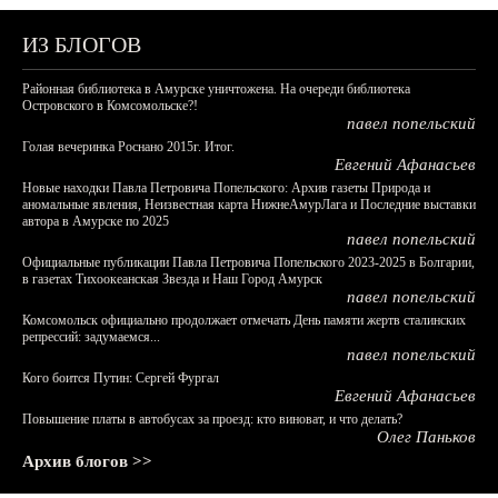
ИЗ БЛОГОВ
Районная библиотека в Амурске уничтожена. На очереди библиотека
Островского в Комсомольске?!
павел попельский
Голая вечеринка Роснано 2015г. Итог.
Евгений Афанасьев
Новые находки Павла Петровича Попельского: Архив газеты Природа и
аномальные явления, Неизвестная карта НижнеАмурЛага и Последние выставки
автора в Амурске по 2025
павел попельский
Официальные публикации Павла Петровича Попельского 2023-2025 в Болгарии,
в газетах Тихоокеанская Звезда и Наш Город Амурск
павел попельский
Комсомольск официально продолжает отмечать День памяти жертв сталинских
репрессий: задумаемся...
павел попельский
Кого боится Путин: Сергей Фургал
Евгений Афанасьев
Повышение платы в автобусах за проезд: кто виноват, и что делать?
Олег Паньков
Архив блогов >>