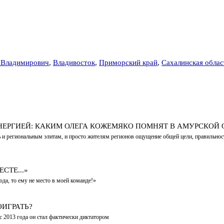
 Владимирович
,
Владивосток
,
Приморский край
,
Сахалинская облас
НЕРГИЕЙ: КАКИМ ОЛЕГА КОЖЕМЯКО ПОМНЯТ В АМУРСКОЙ 
ть и региональным элитам, и просто жителям регионов ощущение общей цели, правильнос
СТЕ...»
ода, то ему не место в моей команде!»
ОИГРАТЬ?
с 2013 года он стал фактически диктатором