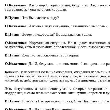
О.Кожемяко:
Владимир Владимирович, будучи во Владивостоке 
там возникла, - она не очень хорошая.
В.Путин:
Что Вы имеете в виду?
О.Кожемяко:
Я имею в виду ситуацию, связанную с выборами.
В.Путин:
Почему нехорошая? Нормальная ситуация.
О.Кожемяко:
Нормальная ситуация. Но в целом потенциал, к
безусловно, есть и экономика определенная, и есть рыбохозяйст
В.Путин:
Конечно, это ключевая территория.
О.Кожемяко:
Да. И, безусловно, очень много было сделано в 
Конечно, у населения большие ожидания, ожидания перемен к 
хотелось бы согласовать с Вами, в силу того, что я сейчас де
жителей, и, действительно, сделать так, чтобы динамика развит
Это, безусловно, и выполнение указов, которые затрагивают 
поддержка, и само желание населения жить лучше, перемен к лу
В.Путин:
То есть, я Вас правильно понял, Олег Николаевич, чт
О.Кожемяко:
Да, Владимир Владимирович.