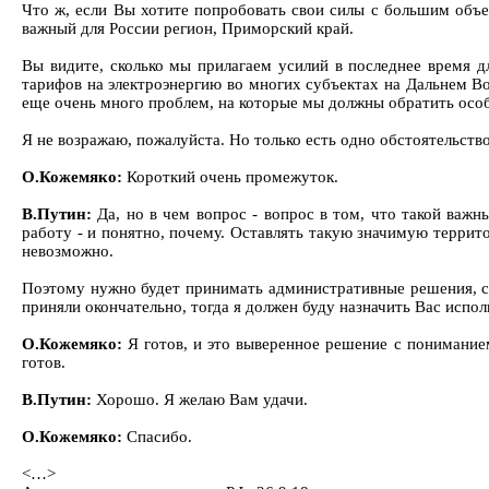
Что ж, если Вы хотите попробовать свои силы с большим объе
важный для России регион, Приморский край.
Вы видите, сколько мы прилагаем усилий в последнее время д
тарифов на электроэнергию во многих субъектах на Дальнем Во
еще очень много проблем, на которые мы должны обратить особ
Я не возражаю, пожалуйста. Но только есть одно обстоятельст
О.Кожемяко:
Короткий очень промежуток.
В.Путин:
Да, но в чем вопрос - вопрос в том, что такой важ
работу - и понятно, почему. Оставлять такую значимую террито
невозможно.
Поэтому нужно будет принимать административные решения, св
приняли окончательно, тогда я должен буду назначить Вас исп
О.Кожемяко:
Я готов, и это выверенное решение с понимание
готов.
В.Путин:
Хорошо. Я желаю Вам удачи.
О.Кожемяко:
Спасибо.
<…>