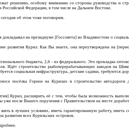
длежат решению, особому вниманию со стороны руководства и стр
в Российской Федерации, в том числе на Дальнем Востоке.
 сегодня об этом тоже поговорим.
я докладывал на президиуме [Госсовета] во Владивостоке о социал
е развития Курил. Как Вы знаете, она переутверждена на [перио
егионального бюджета, 2,6 - из федерального. Это прокладка оптов
торов. Идёт строительство рыбоперерабатывающих заводов на Шико
ебуется социальная инфраструктура, детские садики, требуются дор
осе посёлка Горное на Курилах и строительство автодороги д
ия] Курил, расширить её с тем, чтобы была возможность выполни
 бы уже после Вашего поручения с Правительством на месте доработ
жить в лучших условиях, иметь гарантированную работу, иметь с
на развитии всех Курильских островов.
дробнее.