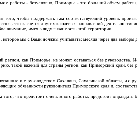
мом работы - безусловно, Приморье - это больший объем работы, 
ля того, чтобы поддержать там соответствующий уровень произво
стоке, это касается других ключевых направлений деятельности: и
ое внимание, имея в виду значимость этой территории.
во, которое мы с Вами должны учитывать: месяца через два выбор
ный регион, как Приморье, не может оставаться без руководства.
рию, такой важный для страны регион, как Приморский край, без р
язанные и с руководством Сахалина, Сахалинской области, и с ру
олняющим обязанности руководителя Приморского края и, соответст
м того, что предстоит очень много работы, предстоит оправдать 