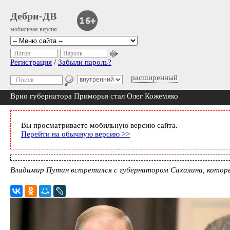
Дебри-ДВ
мобильная версия
Логин
Пароль
Регистрация
/
Забыли пароль?
расширенный
Врио губернатора Приморья стал Олег Кожемяко
Вы просматриваете мобильную версию сайта.
Перейти на обычную версию >>
Владимир Путин встретился с губернатором Сахалина, которы