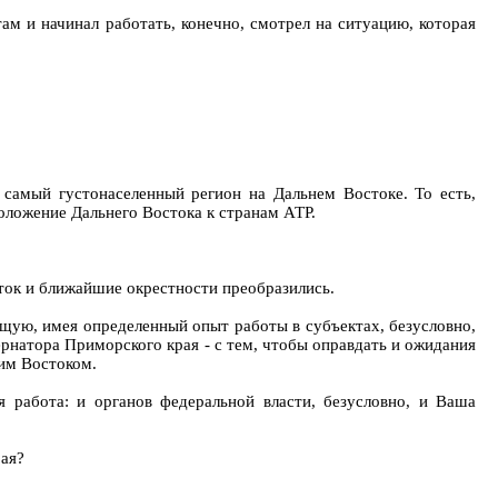
м и начинал работать, конечно, смотрел на ситуацию, которая
 самый густонаселенный регион на Дальнем Востоке. То есть,
положение Дальнего Востока к странам АТР.
сток и ближайшие окрестности преобразились.
щую, имея определенный опыт работы в субъектах, безусловно,
ернатора Приморского края - с тем, чтобы оправдать и ожидания
ним Востоком.
ая работа: и органов федеральной власти, безусловно, и Ваша
рая?