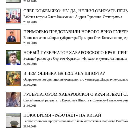
29.09.2018
ОЛЕГ КОЖЕМЯКО: НУ ДА, НЕЛЬЗЯ ОБИЖАТЬ ПР
Рабочая встреча Олега Кожемяко и Андрея Тарасенко. Стенограмма
29.09.2018
ПРИМОРЬЮ ПРЕДСТАВИЛИ НОВОГО ВРИО ГУБЕР
Вновь назначенный врио губернатора Приморья Олег Кожемяко подчеркн
28.09.2018
НОВЫЙ ГУБЕРНАТОР ХАБАРОВСКОГО КРАЯ: ПРИ
Большой разговор с Сергеем Фургалом: «Никакого кумовства, никаких з
27.09.2018
В ЧЕМ ОШИБКА ВЯЧЕСЛАВА ШПОРТА?
Откровенно говоря, вполне очевидно, что «команда Шпорта» не справи
25.09.2018
ГУБЕРНАТОРОМ ХАБАРОВСКОГО КРАЯ ИЗБРАН С
Самый низкий результат у Вячеслава Шпорта в Советско-Гаванском рай
24.09.2018
ПОКА ВРЕМЯ «РАБОТАЕТ» НА КИТАЙ
Геополитическое прогнозирование: планы отторжения Дальнего Востока
23.09.2018