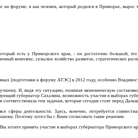
на форуме, я как человек, который родился в Приморье, вырос та
оторый есть у Приморского края, - он достаточно большой, это
венный комплекс, сельское хозяйство развитое, стратегическое рас
рамках [подготовки к форуму АТЭС] в 2012 году, особенно Владиво
лучшему. И, видя эту ситуацию, понимая экономическую составляю
йствующий губернатор Сахалина, возможность участия в выборах губ
ия соответствовала тем задачам, которые сегодня стоят перед Даль
все сферы деятельности. Здесь, конечно, потребуется совместн
чшему. Поэтому хотел бы с Вами согласовать такие решения.
о Вы хотите принять участие в выборах губернатора Приморского к