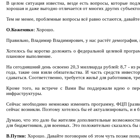
В целом ситуация известна, везде есть вопросы, которые по
хорошая и даже выгодно отличается от многих других субъекто
Тем не менее, проблемные вопросы всё равно остаются, давайте
О.Кожемяко:
Хорошо.
Правильно, Владимир Владимирович, у нас растёт демография, 
Хотелось бы коротко доложить о федеральной целевой программ
плановое выполнение.
На сегодняшний день освоено 20,3 миллиарда рублей: 8,7 - из р
года, такие они взяли обязательства. И часть средств инвес
сдаваться. Соответственно, требуется жильё для работников, тр
Кроме того, на встрече с Вами Вы поддержали идею о перен
инфраструктуры.
Сейчас необходимо немножко изменить программу, ФЦП [развит
сейчас возникли. Поэтому хотелось бы её актуализировать, и я
Думаю, что это дало бы жителям дополнительные возможности 
для бюджетников, для военных. Это положительно сказалось бы 
В.Путин:
Хорошо. Давайте поговорим об этом чуть позже попо