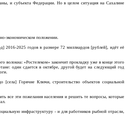
аны, и субъекта Федерации. Но в целом ситуация на Сахалине
ьно-экономическом положении.
д] 2016-2025 годов в размере 72 миллиардов [рублей], идёт её
ого волокна: «Ростелеком» закончит прокладку уже в конце этого
тане: один сдается в октябре, другой будет на следующий год
оги.
о [села] Горячие Ключи, строительство объектов социальной
ть все эти пожелания населения и решить те вопросы, которые
ал.
оциальную инфраструктуру - и для работников рыбной отрасли,