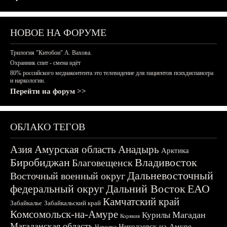
НОВОЕ НА ФОРУМЕ
Трилогия "Китобои" А. Вахова.
Охранник спит - смена идёт
80% российского медиаконтента это телевидение для пациентов психдиспансера
и наркологии.
Перейти на форум >>
ОБЛАКО ТЕГОВ
Азия
Амурская область
Анадырь
Арктика
Биробиджан
Владивосток
Благовещенск
Дальневосточный
Восточный военный округ
федеральный округ
Дальний Восток
ЕАО
Камчатский край
Забайкалье
Забайкальский край
Комсомольск-на-Амуре
Магадан
Курилы
Корякия
Магаданская область
Николаевск-на-Амуре