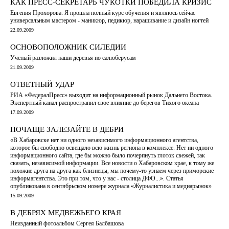
КАК ПРЕСС-СЕКРЕТАРЬ ЧУКОТКИ ПОБЕДИЛА КРИЗИС
Евгения Прохорова: Я прошла полный курс обучения и являюсь сейчас
универсальным мастером - маникюр, педикюр, наращивание и дизайн ногтей
22.09.2009
ОСНОВОПОЛОЖНИК СИЛЕДИИ
Ученый разложил наши деревья по салюберусам
21.09.2009
ОТВЕТНЫЙ УДАР
РИА «ФедералПресс» выходит на информационный рынок Дальнего Востока.
Экспертный канал распространил свое влияние до берегов Тихого океана
17.09.2009
ПОЧАЩЕ ЗАЛЕЗАЙТЕ В ДЕБРИ
«В Хабаровске нет ни одного независимого информационного агентства,
которое бы свободно освещало всю жизнь региона в комплексе. Нет ни одного
информационного сайта, где бы можно было почерпнуть глоток свежей, так
сказать, независимой информации. Все новости о Хабаровском крае, к тому же
похожие друга на друга как близнецы, мы почему-то узнаем через приморские
информагентства. Это при том, что у нас - столица ДФО...». Статья
опубликована в сентябрьском номере журнала «Журналистика и медиарынок»
15.09.2009
В ДЕБРЯХ МЕДВЕЖЬЕГО КРАЯ
Неизданный фотоальбом Сергея Балбашова