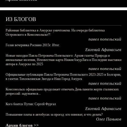
ИЗ БЛОГОВ
Районная библиотека в Амурске уничтожена. На очереди библиотека
Островского в Комсомольске?!
павел попельский
Голая вечеринка Роснано 2015г. Итог.
Евгений Афанасьев
Новые находки Павла Петровича Попельского: Архив газеты Природа и
аномальные явления, Неизвестная карта НижнеАмурЛага и Последние выставки
автора в Амурске по 2025
павел попельский
Официальные публикации Павла Петровича Попельского 2023-2025 в Болгарии,
в газетах Тихоокеанская Звезда и Наш Город Амурск
павел попельский
Комсомольск официально продолжает отмечать День памяти жертв сталинских
репрессий: задумаемся...
павел попельский
Кого боится Путин: Сергей Фургал
Евгений Афанасьев
Повышение платы в автобусах за проезд: кто виноват, и что делать?
Олег Паньков
Архив блогов >>