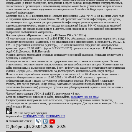
информации (а также сообщения, переданные в пресс-релизах и информация государственных,
общественных организаций и объединений), которое может быть установлено и привлечено к
ответственности за данное нарушение законодательства Российской Федерации о средствах
массовой информации».
Согласно абз.3, п.13 Постановления Пленума Верховного Суда РФ №16 от 15 июня 2010 года
«О практике применения судами Закона РФ «О средствах массовой информации», «по делам,
вытекающим из содержания распространенной информации, распространитель не является
надлежащим ответчиком, поскольку исходя из положений Закона РФ «О средствах массовой
информации» не вправе вмешиваться в деятельность редакции, в ходе которой определяется
содержание сообщений и материалов».
Воспользуйтесь «Правом на ответ» (ст.46 Закона РФ «О СМИ»).
«В соответствии с положением ч.3 ст.196 ГПК РФ, обязанность компенсации морального вреда
подлежит возложению на авторов, а по опубликованию опровержения, в порядке ч.2 ст.152 ГК
РФ - на учредителя и главного редактор», - из апелляционного определения Хабаровского
краевого суда от 22.08.2012 г. (дело №33-5325/2012) председательствующего И.И.Куликовой,
судей С.И.Дорожко, Н.В.Пестовой.
Мнения авторов материалов не всегда совпадают с позицией редакции. Редакция не вступает в
переписку с авторами.
Редакция не несет ответственность за содержание внешних ссылок и комментариев. За них
ответственны, соответственно, исключительно их правообладатели и авторы. Комментарии на
сайте приравнены к выражению мнения. Блоги и форум не входят в электронное периодическое
издание «Дебри-ДВ», ответственность за достоверность и наполняемость несут авторы.
Политические опросы/голосования проводятся согласно ч.2. ст.46 «Опросы общественного
мнения» Федерального закона от 12.06.2002 г. № 67-ФЗ «Об основных гарантиях
избирательных прав и права на участие в референдуме граждан Российской Федерации»;
считать, там где не указано: лицо (лица), заказавшее (заказавших) проведение опроса и
оплатившее (оплативших) указанную публикацию (обнародование) - едино - сайт, без оплаты -
безвозмездно/бесплатно.
Часовой пояс сервера UTC+11 (AEST), фактически +8 мск.
Если вы обнаружили ошибки на сайте, пожалуйста,
сообщите нам об этом
.
Распространение информации о политической, социальной, духовной жизни общества,
публикации на актуальные темы, просветительские функции. Для мужчин и женщин. 16+ для
детей старше 16 лет.
СМИ не получает субсидий.
Адреса сайта:
DEBRI-DV.COM
,
DEBRI-DV.RU
.
В социальных сетях:
© Дебри-ДВ, 20.04.2006 - 2026