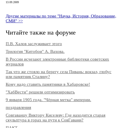
13.09.2009
Другие материалы по теме "Наука, История, Образование,
СМИ" >>
Читайте также на форуме
П.В. Халов заслуживает этого
Трилогия "Китобои" А. Вахова.
В России исчезают электронные библиотеки советских
журналов
Так что же стояло на берегу села Пивань: вокзал, глобус
или памятник Сталину?
Кому надо ставить памятники в Хабаровске!
"ХабВести" решили оптимизировать
9 января 1905 года. "Чёрная метка" империи.
поздравления
Совгаванцу Виктору Киселеву: Где находится старая
скульптура в горах на пути к СовГавани?
ПАКТ