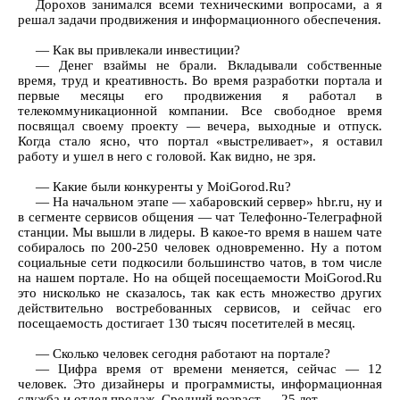
Дорохов занимался всеми техническими вопросами, а я
решал задачи продвижения и информационного обеспечения.
— Как вы привлекали инвестиции?
— Денег взаймы не брали. Вкладывали собственные
время, труд и креативность. Во время разработки портала и
первые месяцы его продвижения я работал в
телекоммуникационной компании. Все свободное время
посвящал своему проекту — вечера, выходные и отпуск.
Когда стало ясно, что портал «выстреливает», я оставил
работу и ушел в него с головой. Как видно, не зря.
— Какие были конкуренты у MoiGorod.Ru?
— На начальном этапе — хабаровский сервер» hbr.ru, ну и
в сегменте сервисов общения — чат Телефонно-Телеграфной
станции. Мы вышли в лидеры. В какое-то время в нашем чате
собиралось по 200-250 человек одновременно. Ну а потом
социальные сети подкосили большинство чатов, в том числе
на нашем портале. Но на общей посещаемости MoiGorod.Ru
это нисколько не сказалось, так как есть множество других
действительно востребованных сервисов, и сейчас его
посещаемость достигает 130 тысяч посетителей в месяц.
— Сколько человек сегодня работают на портале?
— Цифра время от времени меняется, сейчас — 12
человек. Это дизайнеры и программисты, информационная
служба и отдел продаж. Средний возраст — 25 лет.