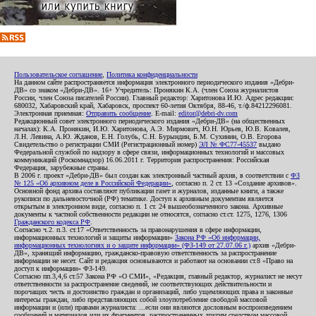
Пользовательское соглашение
,
Политика конфиденциальности
На данном сайте распространяется информация электронного периодического издания «Дебри-
ДВ» со знаком «Дебри-ДВ». 16+ Учредитель: Пронякин К.А. (член Союза журналистов
России, член Союза писателей России). Главный редактор: Харитонова И.Ю. Адрес редакции:
680032, Хабаровский край, Хабаровск, проспект 60-летия Октября, 88-46, т./ф.84212296081.
Электронная приемная:
Отправить сообщение
. E-mail:
editor@debri-dv.com
Редакционный совет электронного периодического издания «Дебри-ДВ» (на общественных
началах): К.А. Пронякин, И.Ю. Харитонова, А.Э. Мирмович, Ю.Н. Юрьев, Ю.В. Ковалев,
Л.Н. Левина, А.Ю. Жданов, Е.Н. Голубь, С.Н. Бурындин, Б.М. Сухинин, О.В. Егорова
Свидетельство о регистрации СМИ (Регистрационный номер)
ЭЛ № ФС77-45537
выдано
Федеральной службой по надзору в сфере связи, информационных технологий и массовых
коммуникаций (Роскомнадзор) 16.06.2011 г. Территория распространения: Российская
Федерация, зарубежные страны.
В 2006 г. проект «Дебри-ДВ» был создан как электронный частный архив, в соответствии с
ФЗ
№ 125 «Об архивном деле в Российской Федерации»
, согласно п. 2 ст. 13 «Создание архивов».
Основной фонд архива составляют публикации газет и журналов, изданные книги, а также
рукописи по дальневосточной (РФ) тематике. Доступ к архивным документам является
открытым в электронном виде, согласно п. 1 ст. 24 вышеобозначенного закона. Архивные
документы к частной собственности редакции не относятся, согласно ст.ст. 1275, 1276, 1306
Гражданского кодекса РФ
.
Согласно ч.2. п.3. ст.17 «Ответственность за правонарушения в сфере информации,
информационных технологий и защиты информации»
Закона РФ «Об информации,
информационных технологиях и о защите информации» (ФЗ-149 от 27.07.06 г.)
архив «Дебри-
ДВ», хранящий информацию, гражданско-правовую ответственность за распространение
информации не несет. Сайт и редакция основываются и работают на основании ст.8 «Право на
доступ к информации» ФЗ-149.
Согласно пп.3,4,6 ст.57 Закона РФ «О СМИ», «Редакция, главный редактор, журналист не несут
ответственности за распространение сведений, не соответствующих действительности и
порочащих честь и достоинство граждан и организаций, либо ущемляющих права и законные
интересы граждан, либо представляющих собой злоупотребление свободой массовой
информации и (или) правами журналиста: ...если они являются дословным воспроизведением
сообщений и материалов или их фрагментов, распространенных другим средством массовой