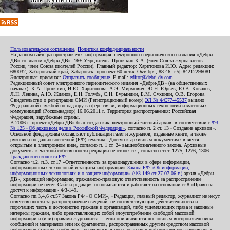
Пользовательское соглашение
,
Политика конфиденциальности
На данном сайте распространяется информация электронного периодического издания «Дебри-
ДВ» со знаком «Дебри-ДВ». 16+ Учредитель: Пронякин К.А. (член Союза журналистов
России, член Союза писателей России). Главный редактор: Харитонова И.Ю. Адрес редакции:
680032, Хабаровский край, Хабаровск, проспект 60-летия Октября, 88-46, т./ф.84212296081.
Электронная приемная:
Отправить сообщение
. E-mail:
editor@debri-dv.com
Редакционный совет электронного периодического издания «Дебри-ДВ» (на общественных
началах): К.А. Пронякин, И.Ю. Харитонова, А.Э. Мирмович, Ю.Н. Юрьев, Ю.В. Ковалев,
Л.Н. Левина, А.Ю. Жданов, Е.Н. Голубь, С.Н. Бурындин, Б.М. Сухинин, О.В. Егорова
Свидетельство о регистрации СМИ (Регистрационный номер)
ЭЛ № ФС77-45537
выдано
Федеральной службой по надзору в сфере связи, информационных технологий и массовых
коммуникаций (Роскомнадзор) 16.06.2011 г. Территория распространения: Российская
Федерация, зарубежные страны.
В 2006 г. проект «Дебри-ДВ» был создан как электронный частный архив, в соответствии с
ФЗ
№ 125 «Об архивном деле в Российской Федерации»
, согласно п. 2 ст. 13 «Создание архивов».
Основной фонд архива составляют публикации газет и журналов, изданные книги, а также
рукописи по дальневосточной (РФ) тематике. Доступ к архивным документам является
открытым в электронном виде, согласно п. 1 ст. 24 вышеобозначенного закона. Архивные
документы к частной собственности редакции не относятся, согласно ст.ст. 1275, 1276, 1306
Гражданского кодекса РФ
.
Согласно ч.2. п.3. ст.17 «Ответственность за правонарушения в сфере информации,
информационных технологий и защиты информации»
Закона РФ «Об информации,
информационных технологиях и о защите информации» (ФЗ-149 от 27.07.06 г.)
архив «Дебри-
ДВ», хранящий информацию, гражданско-правовую ответственность за распространение
информации не несет. Сайт и редакция основываются и работают на основании ст.8 «Право на
доступ к информации» ФЗ-149.
Согласно пп.3,4,6 ст.57 Закона РФ «О СМИ», «Редакция, главный редактор, журналист не несут
ответственности за распространение сведений, не соответствующих действительности и
порочащих честь и достоинство граждан и организаций, либо ущемляющих права и законные
интересы граждан, либо представляющих собой злоупотребление свободой массовой
информации и (или) правами журналиста: ...если они являются дословным воспроизведением
сообщений и материалов или их фрагментов, распространенных другим средством массовой
информации (а также сообщения, переданные в пресс-релизах и информация государственных,