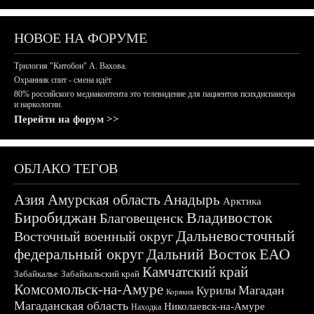
НОВОЕ НА ФОРУМЕ
Трилогия "Китобои" А. Вахова.
Охранник спит - смена идёт
80% российского медиаконтента это телевидение для пациентов психдиспансера
и наркологии.
Перейти на форум >>
ОБЛАКО ТЕГОВ
Азия
Амурская область
Анадырь
Арктика
Биробиджан
Владивосток
Благовещенск
Дальневосточный
Восточный военный округ
федеральный округ
Дальний Восток
ЕАО
Камчатский край
Забайкалье
Забайкальский край
Комсомольск-на-Амуре
Магадан
Курилы
Корякия
Магаданская область
Николаевск-на-Амуре
Находка