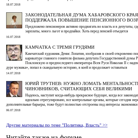
18.07.2018
ЗАКОНОДАТЕЛЬНАЯ ДУМА ХАБАРОВСКОГО КРАЯ
ПОДДЕРЖАЛА ПОВЫШЕНИЕ ПЕНСИОННОГО ВОЗР
Предложено пенсионеров активно продвигать во власть и в депутаты, г
зарплаты, много льгот и продпайки. Хоть перед пенсией отъедятся
16.07.2018
КАМЧАТКА С ТРЕМЯ ГРУДЯМИ
Камчатский художник Денис Лопатин, изобразив в своей откровенно п
карикатуре главного гонителя фильма депутата Государственной думы
Поклонскую и предпоследнего императора Всея Руси Николая II с надп
дуре мужика», попал в скандальную историю, в коей и продолжает оставаться
14.07.2018
ЮРИЙ ТРУТНЕВ: НУЖНО ЛОМАТЬ МЕНТАЛЬНОСТ
ЧИНОВНИКОВ, СЧИТАЮЩИХ СЕБЯ ВЕЛИКИМИ
Надеюсь, наступит когда-нибудь прекрасное будущее, когда все законода
идеально отрегулировано, все контрольные органы, которые сегодня нер
дополнительные барьеры, тоже будут полностью отстроены под интересы экономики
06.07.2018
Другие материалы по теме "Политика, Власть" >>
Читайте также на форуме