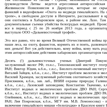
(руководством Литвы ведется агрессивная антироссийская 
Жилвинасом Повилонисом и Дариусом, которые не скры
фамилий в видеофильме «Охота на медведя гималайского. На 
тропе», в свободном доступе в Интернете, рассказывают в кр
они охотились в Хабаровском крае, в районе им. Лазо. Там
документальные съемки убийства белогрудых медведей. Проис
все в период с 25 по 26 ноября 2013 года, а организат
выступало ООО «Дальневосточный трофей».
Это все равно, что во время Великой Отечественной войны пр
наши леса, на охоту, фашистов, кормить их и поить, развлекат
них деньги! Вот уж действительно, кому война, кому мать род
этим антироссийским действиям хабаровских организаторов так 
Десять (!) дальневосточных ученых (Дмитрий Пикунов
заслуженный эколог РФ, гл.н.с., Тихоокеанский институт гео
РАН; Виктор Юдин, к.б.н., с.н.с., Биолого-почвенный институ
Виталий Зайцев, к.б.н., с.н.с., Институт проблем экологии и эв
Василий Храмцов, заслуженный работник охотничьего хозяйств
Присяжнюк, к.б.н., зав. лаб., ВНИИ охраны природы; Галина
к.б.н., с.н.с., Лазовский заповедник; Константин Ткаченко, к.б.
Институт водных и экологических проблем ДВО РАН; Серг
к.б.н., н.с., Институт водных и экологических проблем ДВО Р
Олейников, к.б.н., н.с., Институт водных и экологических п
РАН; Лия Покровская, к.б.н., МГУ им. М.В. Ломоносова) - 
включение гималайского мишки «белогрудки» в Красную книгу 