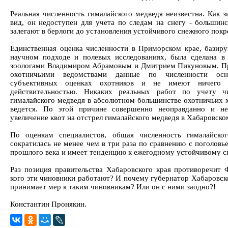
Реальная численность гималайского медведя неизвестна. Как 
вид, он недоступен для учета по следам на снегу - большинс
залегают в берлоги до установления устойчивого снежного покр
Единственная оценка численности в Приморском крае, базир
научном подходе и полевых исследованиях, была сделана в
зоологами Владимиром Абрамовым и Дмитрием Пикуновым. 
охотничьими ведомствами данные по численности ос
субъективных оценках охотников и не имеют ничего
действительностью. Никаких реальных работ по учету чи
гималайского медведя в абсолютном большинстве охотничьих х
ведется. По этой причине совершенно неоправданно и не
увеличение квот на отстрел гималайского медведя в Хабаровско
По оценкам специалистов, общая численность гималайско
сократилась не менее чем в три раза по сравнению с поголовье
прошлого века и имеет тенденцию к ежегодному устойчивому 
Раз позиция правительства Хабаровского края противоречит 
кого эти чиновники работают? И почему губернатор Хабаровско
принимает мер к таким чиновникам? Или он с ними заодно?!
Константин Пронякин.