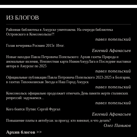
ИЗ БЛОГОВ
Районная библиотека в Амурске уничтожена. На очереди библиотека
Островского в Комсомольске?!
павел попельский
Голая вечеринка Роснано 2015г. Итог.
Евгений Афанасьев
Новые находки Павла Петровича Попельского: Архив газеты Природа и
аномальные явления, Неизвестная карта НижнеАмурЛага и Последние выставки
автора в Амурске по 2025
павел попельский
Официальные публикации Павла Петровича Попельского 2023-2025 в Болгарии,
в газетах Тихоокеанская Звезда и Наш Город Амурск
павел попельский
Комсомольск официально продолжает отмечать День памяти жертв сталинских
репрессий: задумаемся...
павел попельский
Кого боится Путин: Сергей Фургал
Евгений Афанасьев
Повышение платы в автобусах за проезд: кто виноват, и что делать?
Олег Паньков
Архив блогов >>