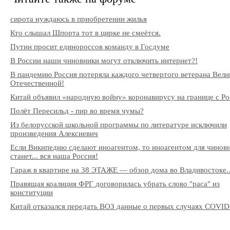
сирота нуждаюсь в приобретении жилья
Кто слышал Шпорта тот в цирке не смеётся.
Путин просит единороссов команду в Госдуме
В России наши чиновники могут отключить интернет?!
В пандемию Россия потеряла каждого четвертого ветерана Вели
Отечественной!
Китай объявил «народную войну» коронавирусу на границе с Ро
Полёт Пересильд - пир во время чумы?
Из белорусской школьной программы по литературе исключили
произведения Алексиевич
Если Википедию сделают иноагентом, то иноагентом для чинов
станет... вся наша Россия!
Гараж в квартире на 38 ЭТАЖЕ — обзор дома во Владивостоке..
Правящая коалиция ФРГ договорилась убрать слово "раса" из
конституции
Китай отказался передать ВОЗ данные о первых случаях COVID