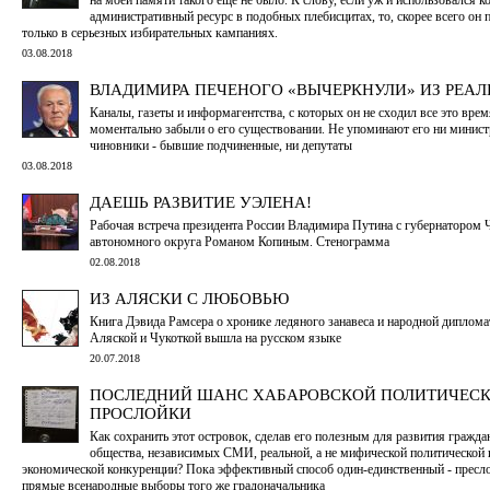
административный ресурс в подобных плебисцитах, то, скорее всего он
только в серьезных избирательных кампаниях.
03.08.2018
ВЛАДИМИРА ПЕЧЕНОГО «ВЫЧЕРКНУЛИ» ИЗ РЕА
Каналы, газеты и информагентства, с которых он не сходил все это врем
моментально забыли о его существовании. Не упоминают его ни минист
чиновники - бывшие подчиненные, ни депутаты
03.08.2018
ДАЕШЬ РАЗВИТИЕ УЭЛЕНА!
Рабочая встреча президента России Владимира Путина с губернатором 
автономного округа Романом Копиным. Стенограмма
02.08.2018
ИЗ АЛЯСКИ С ЛЮБОВЬЮ
Книга Дэвида Рамсера о хронике ледяного занавеса и народной диплом
Аляской и Чукоткой вышла на русском языке
20.07.2018
ПОСЛЕДНИЙ ШАНС ХАБАРОВСКОЙ ПОЛИТИЧЕС
ПРОСЛОЙКИ
Как сохранить этот островок, сделав его полезным для развития гражда
общества, независимых СМИ, реальной, а не мифической политической 
экономической конкуренции? Пока эффективный способ один-единственный - пресл
прямые всенародные выборы того же градоначальника