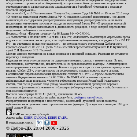
общественных организаций и объединений), которое может быть установлено и привлечено к
ответственности за данное нарушение законодательства Российской Федерации о средствах
массовой информации».
Согласно абз.3, п.13 Постановления Пленума Верховного Суда РФ №16 от 15 июня 2010 года
«О практике применения судами Закона РФ «О средствах массовой информации», «по делам,
вытекающим из содержания распространенной информации, распространитель не является
надлежащим ответчиком, поскольку исходя из положений Закона РФ «О средствах массовой
информации» не вправе вмешиваться в деятельность редакции, в ходе которой определяется
содержание сообщений и материалов».
Воспользуйтесь «Правом на ответ» (ст.46 Закона РФ «О СМИ»).
«В соответствии с положением ч.3 ст.196 ГПК РФ, обязанность компенсации морального вреда
подлежит возложению на авторов, а по опубликованию опровержения, в порядке ч.2 ст.152 ГК
РФ - на учредителя и главного редактор», - из апелляционного определения Хабаровского
краевого суда от 22.08.2012 г. (дело №33-5325/2012) председательствующего И.И.Куликовой,
судей С.И.Дорожко, Н.В.Пестовой.
Мнения авторов материалов не всегда совпадают с позицией редакции. Редакция не вступает в
переписку с авторами.
Редакция не несет ответственность за содержание внешних ссылок и комментариев. За них
ответственны, соответственно, исключительно их правообладатели и авторы. Комментарии на
сайте приравнены к выражению мнения. Блоги и форум не входят в электронное периодическое
издание «Дебри-ДВ», ответственность за достоверность и наполняемость несут авторы.
Политические опросы/голосования проводятся согласно ч.2. ст.46 «Опросы общественного
мнения» Федерального закона от 12.06.2002 г. № 67-ФЗ «Об основных гарантиях
избирательных прав и права на участие в референдуме граждан Российской Федерации»;
считать, там где не указано: лицо (лица), заказавшее (заказавших) проведение опроса и
оплатившее (оплативших) указанную публикацию (обнародование) - едино - сайт, без оплаты -
безвозмездно/бесплатно.
Часовой пояс сервера UTC+11 (AEST), фактически +8 мск.
Если вы обнаружили ошибки на сайте, пожалуйста,
сообщите нам об этом
.
Распространение информации о политической, социальной, духовной жизни общества,
публикации на актуальные темы, просветительские функции. Для мужчин и женщин. 16+ для
детей старше 16 лет.
СМИ не получает субсидий.
Адреса сайта:
DEBRI-DV.COM
,
DEBRI-DV.RU
.
В социальных сетях:
© Дебри-ДВ, 20.04.2006 - 2026