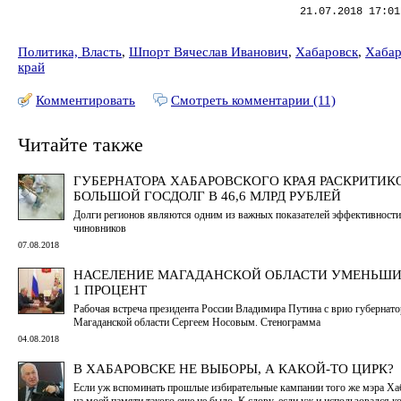
21.07.2018 17:01
Политика, Власть
,
Шпорт Вячеслав Иванович
,
Хабаровск
,
Хабар
край
Комментировать
Смотреть комментарии (11)
Читайте также
ГУБЕРНАТОРА ХАБАРОВСКОГО КРАЯ РАСКРИТИК
БОЛЬШОЙ ГОСДОЛГ В 46,6 МЛРД РУБЛЕЙ
Долги регионов являются одним из важных показателей эффективности
чиновников
07.08.2018
НАСЕЛЕНИЕ МАГАДАНСКОЙ ОБЛАСТИ УМЕНЬШИ
1 ПРОЦЕНТ
Рабочая встреча президента России Владимира Путина с врио губернато
Магаданской области Сергеем Носовым. Стенограмма
04.08.2018
В ХАБАРОВСКЕ НЕ ВЫБОРЫ, А КАКОЙ-ТО ЦИРК?
Если уж вспоминать прошлые избирательные кампании того же мэра Хаб
на моей памяти такого еще не было. К слову, если уж и использовался к