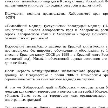
внесении гималайского медведя в Красную книгу Российской Ф
направленном министру природных ресурсов и экологии РФ.
Получается, позиция правительства Хабаровского края пр
ФСБ?!
«Гималайский медведь (уссурийский белогрудый медведь (U. 
ussurianus)) - символ Хабаровского края и Хабаровска, рас
гербах Хабаровского края и г. Хабаровска - города Воинской
безжалостно истребляется!
Исключение гималайского медведя из Красной книги России в
производилось без широкого обсуждения и обоснования (с 1
внесен в Красную книгу СССР, до 1998 г. в Красной книге Рос
охотничий вид). Никакой объективной оценки состояния его
дано не было.
После Первого международного экологического форума «П
границ» во Владивостоке с осени 2006 в Приморском кра
ограничение охоты на гималайского медведя на берлоге.
А что же Хабаровский край и Хабаровск - которые взяли б
медведя как символ территории и поместили на гербы? Молчок
убивают. Более того, на территории края организовывают
иностранных граждан!
Так охотниками из Литвы - страны, наложившей на Росси