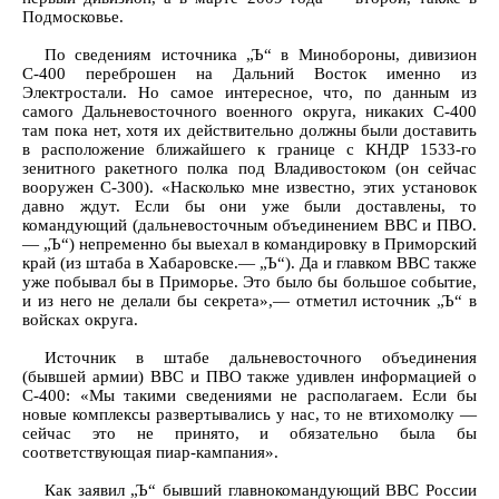
Подмосковье.
По сведениям источника „Ъ“ в Минобороны, дивизион
С-400 переброшен на Дальний Восток именно из
Электростали. Но самое интересное, что, по данным из
самого Дальневосточного военного округа, никаких С-400
там пока нет, хотя их действительно должны были доставить
в расположение ближайшего к границе с КНДР 1533-го
зенитного ракетного полка под Владивостоком (он сейчас
вооружен С-300). «Насколько мне известно, этих установок
давно ждут. Если бы они уже были доставлены, то
командующий (дальневосточным объединением ВВС и ПВО.
— „Ъ“) непременно бы выехал в командировку в Приморский
край (из штаба в Хабаровске.— „Ъ“). Да и главком ВВС также
уже побывал бы в Приморье. Это было бы большое событие,
и из него не делали бы секрета»,— отметил источник „Ъ“ в
войсках округа.
Источник в штабе дальневосточного объединения
(бывшей армии) ВВС и ПВО также удивлен информацией о
С-400: «Мы такими сведениями не располагаем. Если бы
новые комплексы развертывались у нас, то не втихомолку —
сейчас это не принято, и обязательно была бы
соответствующая пиар-кампания».
Как заявил „Ъ“ бывший главнокомандующий ВВС России