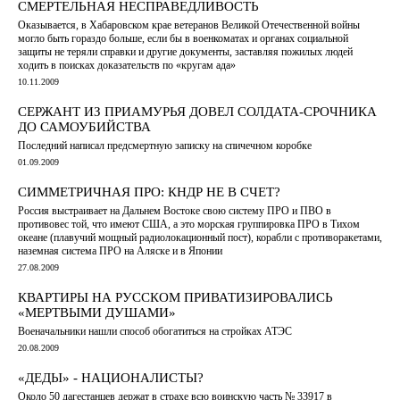
СМЕРТЕЛЬНАЯ НЕСПРАВЕДЛИВОСТЬ
Оказывается, в Хабаровском крае ветеранов Великой Отечественной войны
могло быть гораздо больше, если бы в военкоматах и органах социальной
защиты не теряли справки и другие документы, заставляя пожилых людей
ходить в поисках доказательств по «кругам ада»
10.11.2009
СЕРЖАНТ ИЗ ПРИАМУРЬЯ ДОВЕЛ СОЛДАТА-СРОЧНИКА
ДО САМОУБИЙСТВА
Последний написал предсмертную записку на спичечном коробке
01.09.2009
СИММЕТРИЧНАЯ ПРО: КНДР НЕ В СЧЕТ?
Россия выстраивает на Дальнем Востоке свою систему ПРО и ПВО в
противовес той, что имеют США, а это морская группировка ПРО в Тихом
океане (плавучий мощный радиолокационный пост), корабли с противоракетами,
наземная система ПРО на Аляске и в Японии
27.08.2009
КВАРТИРЫ НА РУССКОМ ПРИВАТИЗИРОВАЛИСЬ
«МЕРТВЫМИ ДУШАМИ»
Военачальники нашли способ обогатиться на стройках АТЭС
20.08.2009
«ДЕДЫ» - НАЦИОНАЛИСТЫ?
Около 50 дагестанцев держат в страхе всю воинскую часть № 33917 в