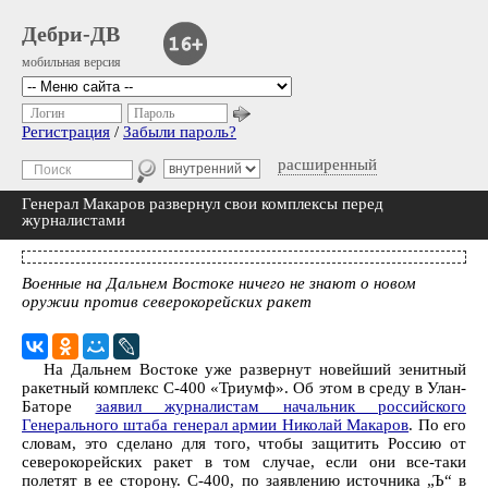
Дебри-ДВ
мобильная версия
Логин
Пароль
Регистрация
/
Забыли пароль?
расширенный
Генерал Макаров развернул свои комплексы перед
журналистами
Военные на Дальнем Востоке ничего не знают о новом
оружии против северокорейских ракет
На Дальнем Востоке уже развернут новейший зенитный
ракетный комплекс С-400 «Триумф». Об этом в среду в Улан-
Баторе
заявил журналистам начальник российского
Генерального штаба генерал армии Николай Макаров
. По его
словам, это сделано для того, чтобы защитить Россию от
северокорейских ракет в том случае, если они все-таки
полетят в ее сторону. С-400, по заявлению источника „Ъ“ в