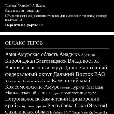
Трилогия "Китобои" А. Вахова.
Охранник спит - смена идёт
80% российского медиаконтента это телевидение для пациентов психдиспансера
и наркологии.
Перейти на форум >>
ОБЛАКО ТЕГОВ
Азия
Амурская область
Анадырь
Арктика
Биробиджан
Владивосток
Благовещенск
Дальневосточный
Восточный военный округ
федеральный округ
Дальний Восток
ЕАО
Камчатский край
Забайкалье
Забайкальский край
Комсомольск-на-Амуре
Магадан
Курилы
Корякия
Магаданская область
Николаевск-на-Амуре
Находка
Приморский
Петропавловск-Камчатский
край
Республика Саха (Якутия)
Республика Бурятия
Сахалинская область
ТОФ
Тында
Улан-Удэ
Уссурийск
Сибирь