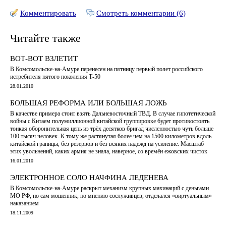
Комментировать
Смотреть комментарии (6)
Читайте также
ВОТ-ВОТ ВЗЛЕТИТ
В Комсомольске-на-Амуре перенесен на пятницу первый полет российского
истребителя пятого поколения Т-50
28.01.2010
БОЛЬШАЯ РЕФОРМА ИЛИ БОЛЬШАЯ ЛОЖЬ
В качестве примера стоит взять Дальневосточный ТВД. В случае гипотетической
войны с Китаем полумиллионной китайской группировке будет противостоять
тонкая оборонительная цепь из трёх десятков бригад численностью чуть больше
100 тысяч человек. К тому же растянутая более чем на 1500 километров вдоль
китайской границы, без резервов и без всяких надежд на усиление. Масштаб
этих увольнений, каких армия не знала, наверное, со времён ежовских чисток
16.01.2010
ЭЛЕКТРОННОЕ СОЛО НАЧФИНА ЛЕДЕНЕВА
В Комсомольске-на-Амуре раскрыт механизм крупных махинаций с деньгами
МО РФ, но сам мошенник, по мнению сослуживцев, отделался «виртуальным»
наказанием
18.11.2009