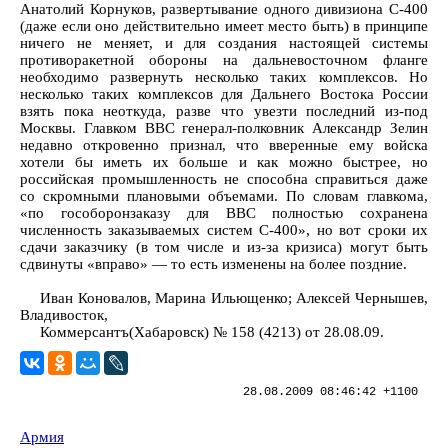
Анатолий Корнуков, развертывание одного дивизиона С-400
(даже если оно действительно имеет место быть) в принципе
ничего не меняет, и для создания настоящей системы
противоракетной обороны на дальневосточном фланге
необходимо развернуть несколько таких комплексов. Но
несколько таких комплексов для Дальнего Востока России
взять пока неоткуда, разве что увезти последний из-под
Москвы. Главком ВВС генерал-полковник Александр Зелин
недавно откровенно признал, что вверенные ему войска
хотели бы иметь их больше и как можно быстрее, но
российская промышленность не способна справиться даже
со скромными плановыми объемами. По словам главкома,
«по гособоронзаказу для ВВС полностью сохранена
численность заказываемых систем С-400», но вот сроки их
сдачи заказчику (в том числе и из-за кризиса) могут быть
сдвинуты «вправо» — то есть изменены на более поздние.
Иван Коновалов, Марина Ильющенко; Алексей Чернышев,
Владивосток,
Коммерсантъ(Хабаровск) № 158 (4213) от 28.08.09.
28.08.2009 08:46:42 +1100
Армия