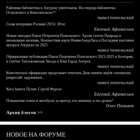
Районная библиотека в Амурске уничтожена. На очереди библиотека
Островского в Комсомольске?!
павел попельский
Голая вечеринка Роснано 2015г. Итог.
Евгений Афанасьев
Новые находки Павла Петровича Попельского: Архив газеты Природа и
аномальные явления, Неизвестная карта НижнеАмурЛага и Последние выставки
автора в Амурске по 2025
павел попельский
Официальные публикации Павла Петровича Попельского 2023-2025 в Болгарии,
в газетах Тихоокеанская Звезда и Наш Город Амурск
павел попельский
Комсомольск официально продолжает отмечать День памяти жертв сталинских
репрессий: задумаемся...
павел попельский
Кого боится Путин: Сергей Фургал
Евгений Афанасьев
Повышение платы в автобусах за проезд: кто виноват, и что делать?
Олег Паньков
Архив блогов >>
НОВОЕ НА ФОРУМЕ