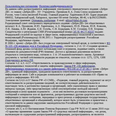
Пользовательское соглашение
,
Политика конфиденциальности
На данном сайте распространяется информация электронного периодического издания «Дебри-
ДВ» со знаком «Дебри-ДВ». 16+ Учредитель: Пронякин К.А. (член Союза журналистов
России, член Союза писателей России). Главный редактор: Харитонова И.Ю. Адрес редакции:
680032, Хабаровский край, Хабаровск, проспект 60-летия Октября, 88-46, т./ф.84212296081.
Электронная приемная:
Отправить сообщение
. E-mail:
editor@debri-dv.com
Редакционный совет электронного периодического издания «Дебри-ДВ» (на общественных
началах): К.А. Пронякин, И.Ю. Харитонова, А.Э. Мирмович, Ю.Н. Юрьев, Ю.В. Ковалев,
Л.Н. Левина, А.Ю. Жданов, Е.Н. Голубь, С.Н. Бурындин, Б.М. Сухинин, О.В. Егорова
Свидетельство о регистрации СМИ (Регистрационный номер)
ЭЛ № ФС77-45537
выдано
Федеральной службой по надзору в сфере связи, информационных технологий и массовых
коммуникаций (Роскомнадзор) 16.06.2011 г. Территория распространения: Российская
Федерация, зарубежные страны.
В 2006 г. проект «Дебри-ДВ» был создан как электронный частный архив, в соответствии с
ФЗ
№ 125 «Об архивном деле в Российской Федерации»
, согласно п. 2 ст. 13 «Создание архивов».
Основной фонд архива составляют публикации газет и журналов, изданные книги, а также
рукописи по дальневосточной (РФ) тематике. Доступ к архивным документам является
открытым в электронном виде, согласно п. 1 ст. 24 вышеобозначенного закона. Архивные
документы к частной собственности редакции не относятся, согласно ст.ст. 1275, 1276, 1306
Гражданского кодекса РФ
.
Согласно ч.2. п.3. ст.17 «Ответственность за правонарушения в сфере информации,
информационных технологий и защиты информации»
Закона РФ «Об информации,
информационных технологиях и о защите информации» (ФЗ-149 от 27.07.06 г.)
архив «Дебри-
ДВ», хранящий информацию, гражданско-правовую ответственность за распространение
информации не несет. Сайт и редакция основываются и работают на основании ст.8 «Право на
доступ к информации» ФЗ-149.
Согласно пп.3,4,6 ст.57 Закона РФ «О СМИ», «Редакция, главный редактор, журналист не несут
ответственности за распространение сведений, не соответствующих действительности и
порочащих честь и достоинство граждан и организаций, либо ущемляющих права и законные
интересы граждан, либо представляющих собой злоупотребление свободой массовой
информации и (или) правами журналиста: ...если они являются дословным воспроизведением
сообщений и материалов или их фрагментов, распространенных другим средством массовой
информации (а также сообщения, переданные в пресс-релизах и информация государственных,
общественных организаций и объединений), которое может быть установлено и привлечено к
ответственности за данное нарушение законодательства Российской Федерации о средствах
массовой информации».
Согласно абз.3, п.13 Постановления Пленума Верховного Суда РФ №16 от 15 июня 2010 года
«О практике применения судами Закона РФ «О средствах массовой информации», «по делам,
вытекающим из содержания распространенной информации, распространитель не является