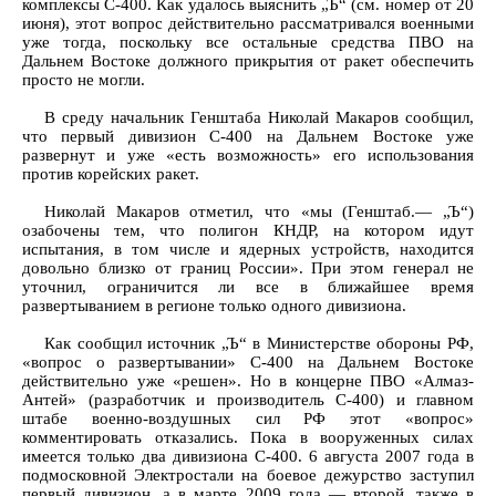
комплексы С-400. Как удалось выяснить „Ъ“ (см. номер от 20
июня), этот вопрос действительно рассматривался военными
уже тогда, поскольку все остальные средства ПВО на
Дальнем Востоке должного прикрытия от ракет обеспечить
просто не могли.
В среду начальник Генштаба Николай Макаров сообщил,
что первый дивизион С-400 на Дальнем Востоке уже
развернут и уже «есть возможность» его использования
против корейских ракет.
Николай Макаров отметил, что «мы (Генштаб.— „Ъ“)
озабочены тем, что полигон КНДР, на котором идут
испытания, в том числе и ядерных устройств, находится
довольно близко от границ России». При этом генерал не
уточнил, ограничится ли все в ближайшее время
развертыванием в регионе только одного дивизиона.
Как сообщил источник „Ъ“ в Министерстве обороны РФ,
«вопрос о развертывании» С-400 на Дальнем Востоке
действительно уже «решен». Но в концерне ПВО «Алмаз-
Антей» (разработчик и производитель С-400) и главном
штабе военно-воздушных сил РФ этот «вопрос»
комментировать отказались. Пока в вооруженных силах
имеется только два дивизиона С-400. 6 августа 2007 года в
подмосковной Электростали на боевое дежурство заступил
первый дивизион, а в марте 2009 года — второй, также в