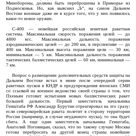
Минобороны, должны быть переброшены в Приморье из
Подмосковья. Но, как выяснил „Ъ“, на самом Дальнем
Востоке военные даже не в курсе того, что у них появилось
какое-то новое оружие.
С-400 — новейшая российская зенитная ракетная
система. Максимальная скорость поражения целей — до
4800 м/с. Максимальная дальность поражения
аэродинамических целей — до 200 км, в перспективе — до
400 км. Максимальная высота поражения цели — 30 км,
минимальная — 5 км. Максимальная дальность поражения
тактических баллистических целей — 60 км, минимальная —
7 км.
Вопрос о размещении дополнительных средств защиты на
Дальнем Востоке встал в июне после очередной серии
ракетных пусков в КНДР и предупреждения японских СМИ
со ссылкой на военное ведомство своей страны о том, что
Пхеньян готовит испытания новых баллистических ракет
большей дальности. Первый заместитель начальника
Генштаба РФ Александр Бурутин отреагировал на это сразу:
если северокорейская ракета полетит в сторону территории
России (например, в случае неудачного пуска), то она будет
сбита. А еще один заместитель начальника Генштаба,
Анатолий Ноговицын, сказал, что по такому случаю Москва
готова перебросить на другой конец страны новейшие