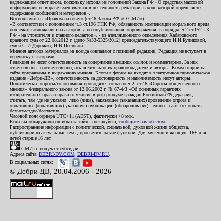
надлежащим ответчиком, поскольку исходя из положений Закона РФ «О средствах массовой
информации» не вправе вмешиваться в деятельность редакции, в ходе которой определяется
содержание сообщений и материалов».
Воспользуйтесь «Правом на ответ» (ст.46 Закона РФ «О СМИ»).
«В соответствии с положением ч.3 ст.196 ГПК РФ, обязанность компенсации морального вреда
подлежит возложению на авторов, а по опубликованию опровержения, в порядке ч.2 ст.152 ГК
РФ - на учредителя и главного редактор», - из апелляционного определения Хабаровского
краевого суда от 22.08.2012 г. (дело №33-5325/2012) председательствующего И.И.Куликовой,
судей С.И.Дорожко, Н.В.Пестовой.
Мнения авторов материалов не всегда совпадают с позицией редакции. Редакция не вступает в
переписку с авторами.
Редакция не несет ответственность за содержание внешних ссылок и комментариев. За них
ответственны, соответственно, исключительно их правообладатели и авторы. Комментарии на
сайте приравнены к выражению мнения. Блоги и форум не входят в электронное периодическое
издание «Дебри-ДВ», ответственность за достоверность и наполняемость несут авторы.
Политические опросы/голосования проводятся согласно ч.2. ст.46 «Опросы общественного
мнения» Федерального закона от 12.06.2002 г. № 67-ФЗ «Об основных гарантиях
избирательных прав и права на участие в референдуме граждан Российской Федерации»;
считать, там где не указано: лицо (лица), заказавшее (заказавших) проведение опроса и
оплатившее (оплативших) указанную публикацию (обнародование) - едино - сайт, без оплаты -
безвозмездно/бесплатно.
Часовой пояс сервера UTC+11 (AEST), фактически +8 мск.
Если вы обнаружили ошибки на сайте, пожалуйста,
сообщите нам об этом
.
Распространение информации о политической, социальной, духовной жизни общества,
публикации на актуальные темы, просветительские функции. Для мужчин и женщин. 16+ для
детей старше 16 лет.
СМИ не получает субсидий.
Адреса сайта:
DEBRI-DV.COM
,
DEBRI-DV.RU
.
В социальных сетях:
© Дебри-ДВ, 20.04.2006 - 2026