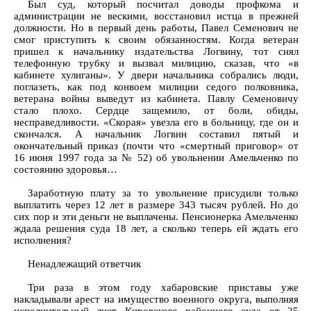
Был суд, который посчитал доводы профкома и
администрации не вескими, восстановил истца в прежней
должности. Но в первый день работы, Павел Семенович не
смог приступить к своим обязанностям. Когда ветеран
пришел к начальнику издательства Логвину, тот снял
телефонную трубку и вызвал милицию, сказав, что «в
кабинете хулиганы». У двери начальника собрались люди,
поглазеть, как под конвоем милиции седого полковника,
ветерана войны выведут из кабинета. Павлу Семеновичу
стало плохо. Сердце защемило, от боли, обиды,
несправедливости. «Скорая» увезла его в больницу, где он и
скончался. А начальник Логвин составил пятый и
окончательный приказ (почти что «смертный приговор» от
16 июня 1997 года за № 52) об увольнении Амельченко по
состоянию здоровья…
Заработную плату за то увольнение присудили только
выплатить через 12 лет в размере 343 тысяч рублей. Но до
сих пор и эти деньги не выплачены. Пенсионерка Амельченко
ждала решения суда 18 лет, а сколько теперь ей ждать его
исполнения?
Ненадлежащий ответчик
Три раза в этом году хабаровские приставы уже
накладывали арест на имущество военного округа, выполняя