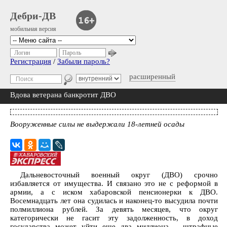
Дебри-ДВ
мобильная версия
Логин
Пароль
Регистрация
/
Забыли пароль?
расширенный
Вдова ветерана банкротит ДВО
Вооруженные силы не выдержали 18-летней осады
Дальневосточный военный округ (ДВО) срочно
избавляется от имущества. И связано это не с реформой в
армии, а с иском хабаровской пенсионерки к ДВО.
Восемнадцать лет она судилась и наконец-то высудила почти
полмиллиона рублей. За девять месяцев, что округ
категорически не гасит эту задолженность, в доход
государства может уйти еще два миллиона – штрафные