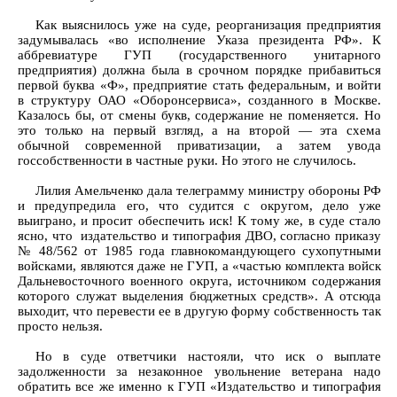
Как выяснилось уже на суде, реорганизация предприятия
задумывалась «во исполнение Указа президента РФ». К
аббревиатуре ГУП (государственного унитарного
предприятия) должна была в срочном порядке прибавиться
первой буква «Ф», предприятие стать федеральным, и войти
в структуру ОАО «Оборонсервиса», созданного в Москве.
Казалось бы, от смены букв, содержание не поменяется. Но
это только на первый взгляд, а на второй — эта схема
обычной современной приватизации, а затем увода
госсобственности в частные руки. Но этого не случилось.
Лилия Амельченко дала телеграмму министру обороны РФ
и предупредила его, что судится с округом, дело уже
выиграно, и просит обеспечить иск! К тому же, в суде стало
ясно, что издательство и типография ДВО, согласно приказу
№ 48/562 от 1985 года главнокомандующего сухопутными
войсками, являются даже не ГУП, а «частью комплекта войск
Дальневосточного военного округа, источником содержания
которого служат выделения бюджетных средств». А отсюда
выходит, что перевести ее в другую форму собственность так
просто нельзя.
Но в суде ответчики настояли, что иск о выплате
задолженности за незаконное увольнение ветерана надо
обратить все же именно к ГУП «Издательство и типография