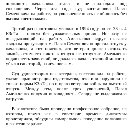
должность начальника отдела и не подпадала под
сокращение. Через два года суд восстановил Павла
Семеновича на работе, но увольнение опять не обошлось без
вызова «неотложки».
Третий раз фронтовика уволили в 1994 году по ст. 33 п. 4
КЗоТа – прогул без уважительных причин. Ни разу не
опаздывающий на работу Амельченко вдруг оказался
заядлым прогульщиком. Павел Семенович попросил отпуск у
начальника, а тот пояснил, что ветеран должен отдыхать
зимой, летом его никто в отпуск не отпустит. Амельченко
подав шесть заявлений, не дождался начальственной милости,
убыл в санаторий, на лечение сам.
Суд удовлетворил иск ветерана, восстановил на работе,
указав администрации издательства, что они нарушили не
только нормы КЗоТа, но и права ветерана войны на льготный
отпуск. Между тем, после трех увольнений, Павел
Амельченко получил инвалидность. Сердце не выдерживало
нагрузок.
В коллективе было проведено профсоюзное собрание, на
котором, прямо как в советские времена диктатуры
пролетариата, обсудили «аморальное» поведение полковника
и вынесли вердикт.