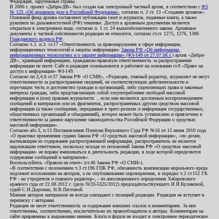
Федерация, зарубежные страны.
В 2006 г. проект «Дебри-ДВ» был создан как электронный частный архив, в соответствии с
ФЗ
№ 125 «Об архивном деле в Российской Федерации»
, согласно п. 2 ст. 13 «Создание архивов».
Основной фонд архива составляют публикации газет и журналов, изданные книги, а также
рукописи по дальневосточной (РФ) тематике. Доступ к архивным документам является
открытым в электронном виде, согласно п. 1 ст. 24 вышеобозначенного закона. Архивные
документы к частной собственности редакции не относятся, согласно ст.ст. 1275, 1276, 1306
Гражданского кодекса РФ
.
Согласно ч.2. п.3. ст.17 «Ответственность за правонарушения в сфере информации,
информационных технологий и защиты информации»
Закона РФ «Об информации,
информационных технологиях и о защите информации» (ФЗ-149 от 27.07.06 г.)
архив «Дебри-
ДВ», хранящий информацию, гражданско-правовую ответственность за распространение
информации не несет. Сайт и редакция основываются и работают на основании ст.8 «Право на
доступ к информации» ФЗ-149.
Согласно пп.3,4,6 ст.57 Закона РФ «О СМИ», «Редакция, главный редактор, журналист не несут
ответственности за распространение сведений, не соответствующих действительности и
порочащих честь и достоинство граждан и организаций, либо ущемляющих права и законные
интересы граждан, либо представляющих собой злоупотребление свободой массовой
информации и (или) правами журналиста: ...если они являются дословным воспроизведением
сообщений и материалов или их фрагментов, распространенных другим средством массовой
информации (а также сообщения, переданные в пресс-релизах и информация государственных,
общественных организаций и объединений), которое может быть установлено и привлечено к
ответственности за данное нарушение законодательства Российской Федерации о средствах
массовой информации».
Согласно абз.3, п.13 Постановления Пленума Верховного Суда РФ №16 от 15 июня 2010 года
«О практике применения судами Закона РФ «О средствах массовой информации», «по делам,
вытекающим из содержания распространенной информации, распространитель не является
надлежащим ответчиком, поскольку исходя из положений Закона РФ «О средствах массовой
информации» не вправе вмешиваться в деятельность редакции, в ходе которой определяется
содержание сообщений и материалов».
Воспользуйтесь «Правом на ответ» (ст.46 Закона РФ «О СМИ»).
«В соответствии с положением ч.3 ст.196 ГПК РФ, обязанность компенсации морального вреда
подлежит возложению на авторов, а по опубликованию опровержения, в порядке ч.2 ст.152 ГК
РФ - на учредителя и главного редактор», - из апелляционного определения Хабаровского
краевого суда от 22.08.2012 г. (дело №33-5325/2012) председательствующего И.И.Куликовой,
судей С.И.Дорожко, Н.В.Пестовой.
Мнения авторов материалов не всегда совпадают с позицией редакции. Редакция не вступает в
переписку с авторами.
Редакция не несет ответственность за содержание внешних ссылок и комментариев. За них
ответственны, соответственно, исключительно их правообладатели и авторы. Комментарии на
сайте приравнены к выражению мнения. Блоги и форум не входят в электронное периодическое