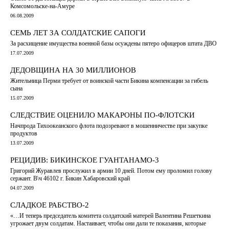
Комсомольске-на-Амуре
06.08.2009
СЕМЬ ЛЕТ ЗА СОЛДАТСКИЕ САПОГИ
За расхищение имущества военной базы осуждены пятеро офицеров штата ДВО
17.07.2009
ДЕДОВЩИНА НА 30 МИЛЛИОНОВ
Жительница Перми требует от воинской части Бикина компенсации за гибель
сына
15.07.2009
СЛЕДСТВИЕ ОЦЕНИЛО МАКАРОНЫ ПО-ФЛОТСКИ
Начпрода Тихоокеанского флота подозревают в мошенничестве при закупке
продуктов
13.07.2009
РЕЦИДИВ: БИКИНСКОЕ ГУАНТАНАМО-3
Григорий Журавлев прослужил в армии 10 дней. Потом ему проломил голову
сержант. В\ч 46102 г. Бикин Хабаровский край
04.07.2009
СЛАДКОЕ РАБСТВО-2
«…И теперь председатель комитета солдатский матерей Валентина Решеткина
угрожает двум солдатам. Настаивает, чтобы они дали те показания, которые