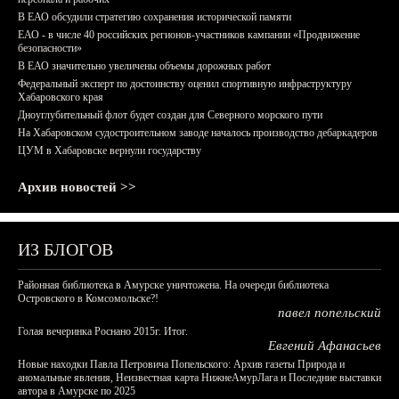
В ЕАО обсудили стратегию сохранения исторической памяти
ЕАО - в числе 40 российских регионов-участников кампании «Продвижение
безопасности»
В ЕАО значительно увеличены объемы дорожных работ
Федеральный эксперт по достоинству оценил спортивную инфраструктуру
Хабаровского края
Дноуглубительный флот будет создан для Северного морского пути
На Хабаровском судостроительном заводе началось производство дебаркадеров
ЦУМ в Хабаровске вернули государству
Архив новостей >>
ИЗ БЛОГОВ
Районная библиотека в Амурске уничтожена. На очереди библиотека
Островского в Комсомольске?!
павел попельский
Голая вечеринка Роснано 2015г. Итог.
Евгений Афанасьев
Новые находки Павла Петровича Попельского: Архив газеты Природа и
аномальные явления, Неизвестная карта НижнеАмурЛага и Последние выставки
автора в Амурске по 2025