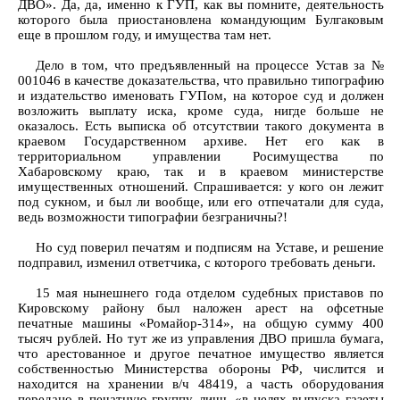
ДВО». Да, да, именно к ГУП, как вы помните, деятельность
которого была приостановлена командующим Булгаковым
еще в прошлом году, и имущества там нет.
Дело в том, что предъявленный на процессе Устав за №
001046 в качестве доказательства, что правильно типографию
и издательство именовать ГУПом, на которое суд и должен
возложить выплату иска, кроме суда, нигде больше не
оказалось. Есть выписка об отсутствии такого документа в
краевом Государственном архиве. Нет его как в
территориальном управлении Росимущества по
Хабаровскому краю, так и в краевом министерстве
имущественных отношений. Спрашивается: у кого он лежит
под сукном, и был ли вообще, или его отпечатали для суда,
ведь возможности типографии безграничны?!
Но суд поверил печатям и подписям на Уставе, и решение
подправил, изменил ответчика, с которого требовать деньги.
15 мая нынешнего года отделом судебных приставов по
Кировскому району был наложен арест на офсетные
печатные машины «Ромайор-314», на общую сумму 400
тысяч рублей. Но тут же из управления ДВО пришла бумага,
что арестованное и другое печатное имущество является
собственностью Министерства обороны РФ, числится и
находится на хранении в/ч 48419, а часть оборудования
передано в печатную группу лишь «в целях выпуска газеты