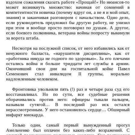
вздохом сожаления сказать работе «Прощай!» Но нюансов-то
может возникнуть множество: начиная от сомнений в
компетентности новичка (почему вдруг он, а не я и мой опыт,
знания) и заканчивая разговором с начальством. Одно дело,
если руководитель предложил бы другую работу, не унизил
при этом и вообще просто поговорил по душам. А другое,
если боевого полковника, ветерана войны попросту выкинули
за ворота штаба.
Несмотря на послужной список, от него избавились как от
ненужного балласта, «нарушителя дисциплины», как от
«работника никуда не годного по здоровью». За его плечами
остались война и больше тридцати лет службы в армии.
Окончивший свои дни на госпитальной койке Павел
Семенович стал инвалидом II группы, морально
надломленным человеком.
Фронтовика увольняли пять (!) раз и четыре раза суд его
восстанавливал. Но по сути, все судебные решения
оборачивались против него: офицеры тыкали пальцем,
называли сутягой… В последний раз иск остался
нерассмотренным. У него остановилось сердце… Обширный
инфаркт миокарда.
Только один, самый первый вынужденный прогул
Амельченко был оплачен без каких-либо возражений. С