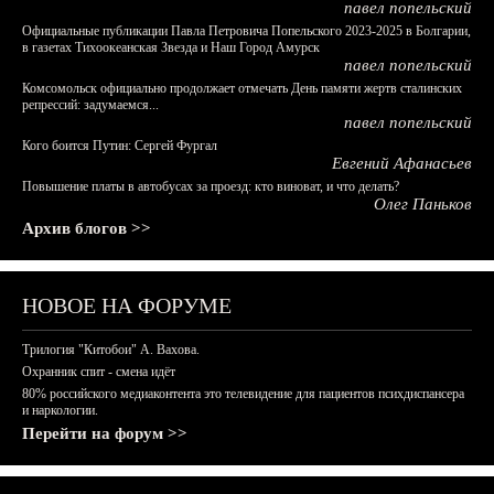
павел попельский
Официальные публикации Павла Петровича Попельского 2023-2025 в Болгарии,
в газетах Тихоокеанская Звезда и Наш Город Амурск
павел попельский
Комсомольск официально продолжает отмечать День памяти жертв сталинских
репрессий: задумаемся...
павел попельский
Кого боится Путин: Сергей Фургал
Евгений Афанасьев
Повышение платы в автобусах за проезд: кто виноват, и что делать?
Олег Паньков
Архив блогов >>
НОВОЕ НА ФОРУМЕ
Трилогия "Китобои" А. Вахова.
Охранник спит - смена идёт
80% российского медиаконтента это телевидение для пациентов психдиспансера
и наркологии.
Перейти на форум >>