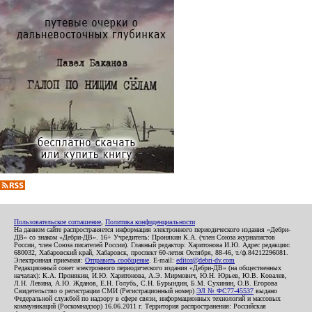
Пользовательское соглашение
,
Политика конфиденциальности
На данном сайте распространяется информация электронного периодического издания «Дебри-
ДВ» со знаком «Дебри-ДВ». 16+ Учредитель: Пронякин К.А. (член Союза журналистов
России, член Союза писателей России). Главный редактор: Харитонова И.Ю. Адрес редакции:
680032, Хабаровский край, Хабаровск, проспект 60-летия Октября, 88-46, т./ф.84212296081.
Электронная приемная:
Отправить сообщение
. E-mail:
editor@debri-dv.com
Редакционный совет электронного периодического издания «Дебри-ДВ» (на общественных
началах): К.А. Пронякин, И.Ю. Харитонова, А.Э. Мирмович, Ю.Н. Юрьев, Ю.В. Ковалев,
Л.Н. Левина, А.Ю. Жданов, Е.Н. Голубь, С.Н. Бурындин, Б.М. Сухинин, О.В. Егорова
Свидетельство о регистрации СМИ (Регистрационный номер)
ЭЛ № ФС77-45537
выдано
Федеральной службой по надзору в сфере связи, информационных технологий и массовых
коммуникаций (Роскомнадзор) 16.06.2011 г. Территория распространения: Российская