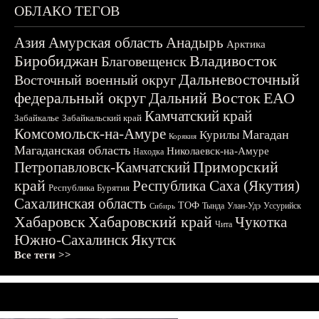
ОБЛАКО ТЕГОВ
Азия
Амурская область
Анадырь
Арктика
Биробиджан
Владивосток
Благовещенск
Дальневосточный
Восточный военный округ
федеральный округ
Дальний Восток
ЕАО
Камчатский край
Забайкалье
Забайкальский край
Комсомольск-на-Амуре
Магадан
Курилы
Корякия
Магаданская область
Николаевск-на-Амуре
Находка
Приморский
Петропавловск-Камчатский
край
Республика Саха (Якутия)
Республика Бурятия
Сахалинская область
ТОФ
Тында
Улан-Удэ
Уссурийск
Сибирь
Хабаровск
Хабаровский край
Чукотка
Чита
Южно-Сахалинск
Якутск
Все теги >>