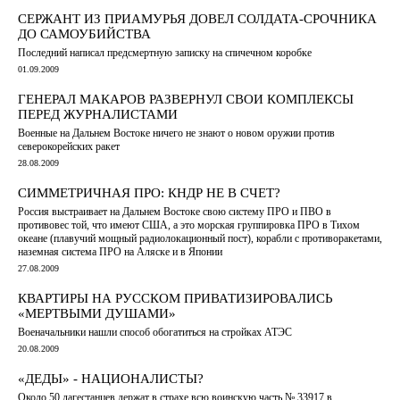
СЕРЖАНТ ИЗ ПРИАМУРЬЯ ДОВЕЛ СОЛДАТА-СРОЧНИКА
ДО САМОУБИЙСТВА
Последний написал предсмертную записку на спичечном коробке
01.09.2009
ГЕНЕРАЛ МАКАРОВ РАЗВЕРНУЛ СВОИ КОМПЛЕКСЫ
ПЕРЕД ЖУРНАЛИСТАМИ
Военные на Дальнем Востоке ничего не знают о новом оружии против
северокорейских ракет
28.08.2009
СИММЕТРИЧНАЯ ПРО: КНДР НЕ В СЧЕТ?
Россия выстраивает на Дальнем Востоке свою систему ПРО и ПВО в
противовес той, что имеют США, а это морская группировка ПРО в Тихом
океане (плавучий мощный радиолокационный пост), корабли с противоракетами,
наземная система ПРО на Аляске и в Японии
27.08.2009
КВАРТИРЫ НА РУССКОМ ПРИВАТИЗИРОВАЛИСЬ
«МЕРТВЫМИ ДУШАМИ»
Военачальники нашли способ обогатиться на стройках АТЭС
20.08.2009
«ДЕДЫ» - НАЦИОНАЛИСТЫ?
Около 50 дагестанцев держат в страхе всю воинскую часть № 33917 в