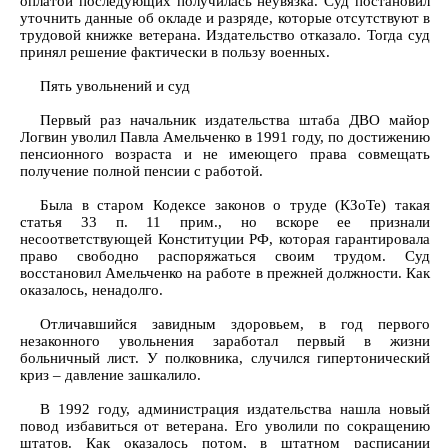
оплатой последующих получилась неувязка. Суд постановил
уточнить данные об окладе и разряде, которые отсутствуют в
трудовой книжке ветерана. Издательство отказало. Тогда суд
принял решение фактически в пользу военных.
Пять увольнений и суд
Первый раз начальник издательства штаба ДВО майор
Логвин уволил Павла Амельченко в 1991 году, по достижению
пенсионного возраста и не имеющего права совмещать
получение полной пенсии с работой.
Была в старом Кодексе законов о труде (КЗоТе) такая
статья 33 п. 11 прим., но вскоре ее признали
несоответствующей Конституции РФ, которая гарантировала
право свободно распоряжаться своим трудом. Суд
восстановил Амельченко на работе в прежней должности. Как
оказалось, ненадолго.
Отличавшийся завидным здоровьем, в год первого
незаконного увольнения заработал первый в жизни
больничный лист. У полковника, случился гипертонический
криз – давление зашкалило.
В 1992 году, администрация издательства нашла новый
повод избавиться от ветерана. Его уволили по сокращению
штатов. Как оказалось потом, в штатном расписании