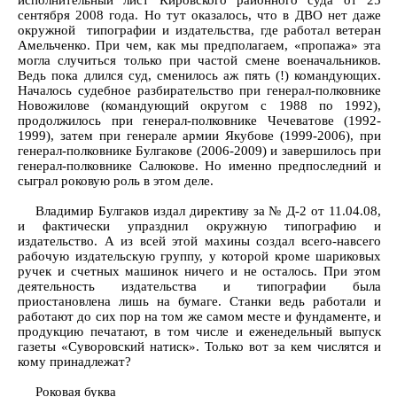
исполнительный лист Кировского районного суда от 25
сентября 2008 года. Но тут оказалось, что в ДВО нет даже
окружной типографии и издательства, где работал ветеран
Амельченко. При чем, как мы предполагаем, «пропажа» эта
могла случиться только при частой смене военачальников.
Ведь пока длился суд, сменилось аж пять (!) командующих.
Началось судебное разбирательство при генерал-полковнике
Новожилове (командующий округом с 1988 по 1992),
продолжилось при генерал-полковнике Чечеватове (1992-
1999), затем при генерале армии Якубове (1999-2006), при
генерал-полковнике Булгакове (2006-2009) и завершилось при
генерал-полковнике Салюкове. Но именно предпоследний и
сыграл роковую роль в этом деле.
Владимир Булгаков издал директиву за № Д-2 от 11.04.08,
и фактически упразднил окружную типографию и
издательство. А из всей этой махины создал всего-навсего
рабочую издательскую группу, у которой кроме шариковых
ручек и счетных машинок ничего и не осталось. При этом
деятельность издательства и типографии была
приостановлена лишь на бумаге. Станки ведь работали и
работают до сих пор на том же самом месте и фундаменте, и
продукцию печатают, в том числе и еженедельный выпуск
газеты «Суворовский натиск». Только вот за кем числятся и
кому принадлежат?
Роковая буква