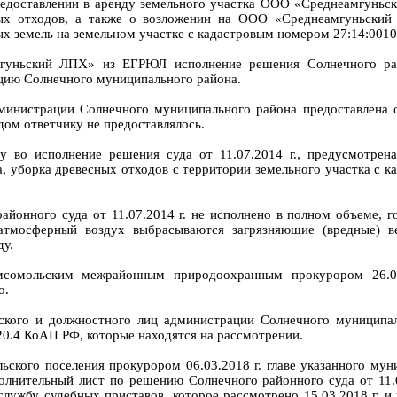
редоставлении в аренду земельного участка ООО «Среднеамгунь
ных отходов, а также о возложении на ООО «Среднеамгуньски
х земель на земельном участке с кадастровым номером 27:14:0010
уньский ЛПХ» из ЕГРЮЛ исполнение решения Солнечного райо
цию Солнечного муниципального района.
министрации Солнечного муниципального района предоставлена о
дом ответчику не предоставлялось.
ду во исполнение решения суда от 11.07.2014 г., предусмотрен
а, уборка древесных отходов с территории земельного участка с 
йонного суда от 11.07.2014 г. не исполнено в полном объеме, г
 атмосферный воздух выбрасываются загрязняющие (вредные) в
у.
мсомольским межрайонным природоохранным прокурором 26.02.
о.
ского и должностного лиц администрации Солнечного муниципа
20.4 КоАП РФ, которые находятся на рассмотрении.
льского поселения прокурором 06.03.2018 г. главе указанного му
олнительный лист по решению Солнечного районного суда от 11.
службу судебных приставов, которое рассмотрено 15.03.2018 г. 