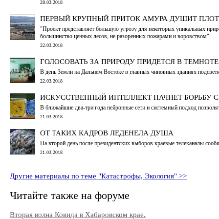
28.03.2018
ПЕРВЫЙ КРУПНЫЙ ПРИТОК АМУРА ДУШИТ ПЛО
"Проект представляет большую угрозу для некоторых уникальных природ
большинство ценных лесов, не разоренных пожарами и воровством"
22.03.2018
ГОЛОСОВАТЬ ЗА ПРИРОДУ ПРИДЕТСЯ В ТЕМНОТЕ
В день Земли на Дальнем Востоке в главных чиновных зданиях подсвет
22.03.2018
ИСКУССТВЕННЫЙ ИНТЕЛЛЕКТ НАЧНЕТ БОРЬБУ С
В ближайшие два-три года нейронные сети и системный подход позволя
21.03.2018
ОТ ТАКИХ КАДРОВ ЛЕДЕНЕЛА ДУША
На второй день после президентских выборов краевые телеканалы сооб
21.03.2018
Другие материалы по теме "Катастрофы, Экология" >>
Читайте также на форуме
Вторая волна Ковида в Хабаровском крае.