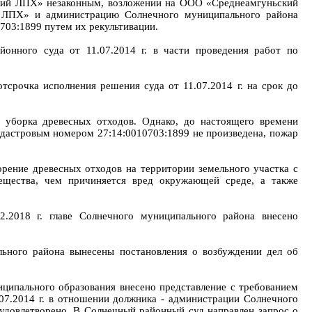
ский ЛПХ» незаконным, возложении на ООО «Среднеамгуньский
й ЛПХ» и администрацию Солнечного муниципального района
703:1899 путем их рекультивации.
нного суда от 11.07.2014 г. в части проведения работ по
тсрочка исполнения решения суда от 11.07.2014 г. на срок до
а уборка древесных отходов. Однако, до настоящего времени
кадастровым номером 27:14:0010703:1899 не произведена, пожар
орение древесных отходов на территории земельного участка с
ещества, чем причиняется вред окружающей среде, а также
2018 г. главе Солнечного муниципального района внесено
льного района вынесены постановления о возбуждении дел об
ниципального образования внесено представление с требованием
07.2014 г. в отношении должника - администрации Солнечного
и удовлетворено. В Солнечный районный суд направлен запрос о