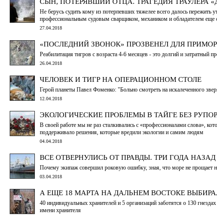
СЫН, ПОТЕРЯВШИЙ ОТЦА. ТРАГЕДИЯ ТРАУЛЕРА 
Не берусь судить кому из потерпевших тяжелее всего далось пережить у
профессиональным судовым сварщиком, механиком и обладателем еще 
27.04.2018
«ПОСЛЕДНИЙ ЗВОНОК» ПРОЗВЕНЕЛ ДЛЯ ПРИМО
Реабилитация тигров с возраста 4-6 месяцев - это долгий и затратный
26.04.2018
ЧЕЛОВЕК И ТИГР НА ОПЕРАЦИОННОМ СТОЛЕ
Герой планеты Павел Фоменко: "Больно смотреть на искалеченного звер
12.04.2018
ЭКОЛОГИЧЕСКИЕ ПРОБЛЕМЫ В ТАЙГЕ БЕЗ РУПО
В своей работе мы не раз сталкивались с «профессионалами слова», к
поддерживало решения, которые вредили экологии и самим людям
04.04.2018
ВСЕ ОТВЕРНУЛИСЬ ОТ ПРАВДЫ. ТРИ ГОДА НАЗА
Почему экипаж совершил роковую ошибку, зная, что море не прощает ни 
03.04.2018
А ЕЩЕ 18 МАРТА НА ДАЛЬНЕМ ВОСТОКЕ ВЫБИР
40 индивидуальных хранителей и 5 организаций заботятся о 130 гнезда
имени хранителя