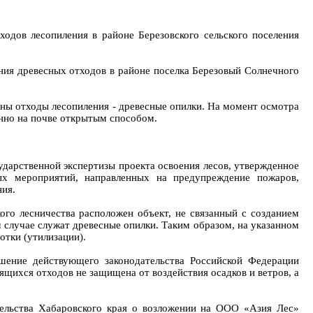
одов лесопиления в районе Березовского сельского поселения
рения древесных отходов в районе поселка Березовый Солнечного
аны отходы лесопиления - древесные опилки. На момент осмотра
енно на почве открытым способом.
дарственной экспертизы проекта освоения лесов, утвержденное
ных мероприятий, направленных на предупреждение пожаров,
ния.
ого лесничества расположен объект, не связанный с созданием
 случае служат древесные опилки. Таким образом, на указанном
тки (утилизации).
ушение действующего законодательства Российской Федерации
ящихся отходов не защищена от воздействия осадков и ветров, а
тельства Хабаровского края о возложении на ООО «Азия Лес»