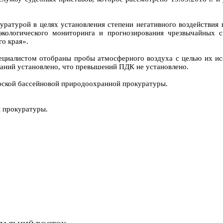
атурой в целях установления степени негативного воздействия 
 экологического мониторинга и прогнозирования чрезвычайных
о края».
пециалистом отобраны пробы атмосферного воздуха с целью их исс
ваний установлено, что превышений ПДК не установлено.
рской бассейновой природоохранной прокуратуры.
й прокуратуры.