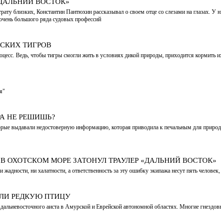
«ДАЛЬНИЙ ВОСТОК»
трату близких, Константин Пантюхин рассказывал о своем отце со слезами на глазах. У
очень большого ряда судовых профессий
РСКИХ ТИГРОВ
 процесс. Ведь, чтобы тигры смогли жить в условиях дикой природы, приходится кормит
я"
РА НЕ РЕШИШЬ?
оторые выдавали недостоверную информацию, которая приводила к печальным для природ
Д В ОХОТСКОМ МОРЕ ЗАТОНУЛ ТРАУЛЕР «ДАЛЬНИЙ ВОСТОК»
жадности, ни халатности, а ответственность за эту ошибку экипажа несут пять человек,
АЛИ РЕДКУЮ ПТИЦУ
х дальневосточного аиста в Амурской и Еврейской автономной областях. Многие гнездо