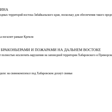
ТИНА
ных территорий востока Забайкальского края, поскольку для обеспечения такого предп
ка погаснет раньше Кремля
 БРАКОНЬЕРАМИ И ПОЖАРАМИ НА ДАЛЬНЕМ ВОСТОКЕ
т полностью исключить нарушения на заповедной территории Хабаровского и Приморск
щили: на свинокомплексе под Хабаровском дохнут свиньи