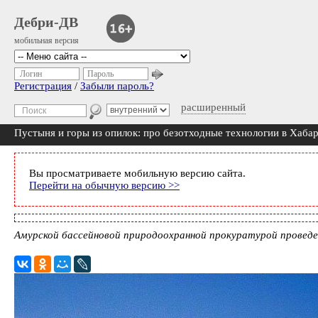
Дебри-ДВ
мобильная версия
Логин
Пароль
Регистрация
/
Забыли пароль?
расширенный
Пустыня и горы из опилок: про безотходные технологии в Хаба
Вы просматриваете мобильную версию сайта.
Перейти на обычную версию >>
Амурской бассейновой природоохранной прокуратурой проведен