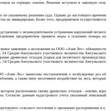
отвала из горящих опилок. Решение вступило в законную силу
о по указанному решению суда. Однако до настоящего времени
тка не ликвидирован. Более того, предприятием осуществляется
дставление о незамедлительном устранении нарушений лесного
едставления предприятием приняты меры к тушению пожара на
ковое заявление о возложении на ООО «Азия Лес» обязанности
, 54 Средне-Амгуньского участкового лесничества Амгуньского
рание древесных отходов (сырья для пеллетного производства),
3, 54 Средне-Амгуньского участкового лесничества Амгуньского
О «Азия Лес» вынесены постановления о возбуждении дел об
бления, а также иное негативное воздействие на леса, которые
 котором расположена свалка древесных отходов - опилки, кора
она. Согласно данным кадастрового учета указанный земельный
резовского сельского поселения о признании распоряжения и.о.