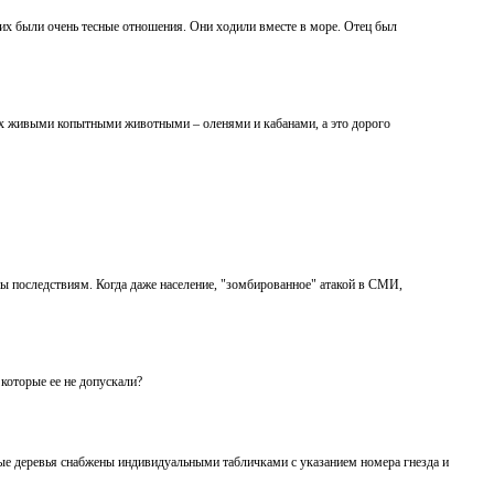
 них были очень тесные отношения. Они ходили вместе в море. Отец был
ь их живыми копытными животными – оленями и кабанами, а это дорого
ы последствиям. Когда даже население, "зомбированное" атакой в СМИ,
 которые ее не допускали?
вые деревья снабжены индивидуальными табличками с указанием номера гнезда и