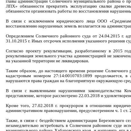
главы администрации Солнечного муниципального района о п
ЛПХ» обязанности прекратить эксплуатацию свалки древес
обязанности организовать работы по восстановления нарушенны
В связи с исключением юридического лица ООО «Среднеамг
восстановлению нарушенных земель возлагается на администра
Определением Солнечного районного суда от 24.04.2015 г. ад
31.10.2015 г. Иных отсрочек исполнения указанного решения су
Согласно проекту рекультивации, разработанному в 2015 го
рекультивация земельного участка администрацией не закончен
на указанной территории не ликвидирован.
Таким образом, до настоящего времени решение Солнечного ра
кадастровым номером 27:14:0010703:1899 продолжается, в
нарушаются права граждан на благоприятную окружающую сред
В связи с выявленными нарушениями законодательства Ко
представление, которое рассмотрено 22.03.2018 и удовлетворен
Кроме того, 27.02.2018 г. прокурором в отношении юридиче
административном правонарушении, предусмотренном ч. 1 ст. 
Также, в связи с бездействием администрации Березовского се
незамедлительно истребовать в Солнечном районном суде исп
муниципального района Хабаровского края, и направить его в 