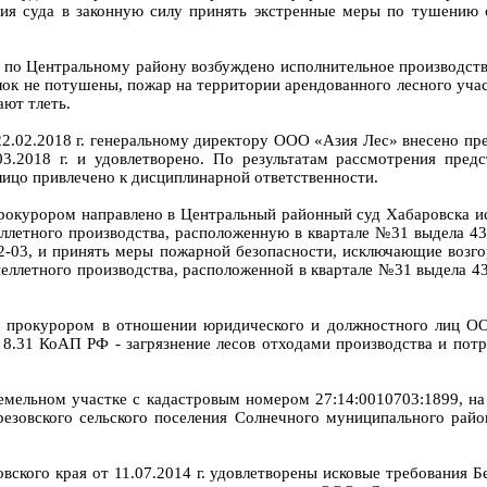
ния суда в законную силу принять экстренные меры по тушению 
 по Центральному району возбуждено исполнительное производств
ок не потушены, пожар на территории арендованного лесного учас
ают тлеть.
2.2018 г. генеральному директору ООО «Азия Лес» внесено пре
.03.2018 г. и удовлетворено. По результатам рассмотрения пр
лицо привлечено к дисциплинарной ответственности.
окурором направлено в Центральный районный суд Хабаровска ис
ллетного производства, расположенную в квартале №31 выдела 43
2-03, и принять меры пожарной безопасности, исключающие возго
еллетного производства, расположенной в квартале №31 выдела 4
 прокурором в отношении юридического и должностного лиц ОО
.31 КоАП РФ - загрязнение лесов отходами производства и потре
емельном участке с кадастровым номером 27:14:0010703:1899, на
резовского сельского поселения Солнечного муниципального рай
ского края от 11.07.2014 г. удовлетворены исковые требования Бе