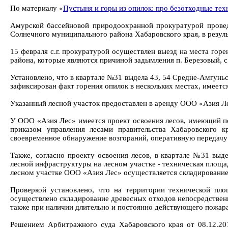
По материалу «
Пустыня и горы из опилок: про безотходные тех
Амурской бассейновой природоохранной прокуратурой проведе
Солнечного муниципального района Хабаровского края, в резул
15 февраля с.г. прокуратурой осуществлен выезд на места горе
района, которые являются причиной задымления п. Березовый, с.
Установлено, что в квартале №31 выдела 43, 54 Средне-Амгунь
зафиксирован факт горения опилок в нескольких местах, имеет
Указанный лесной участок предоставлен в аренду ООО «Азия Ле
У ООО «Азия Лес» имеется проект освоения лесов, имеющий по
приказом управления лесами правительства Хабаровского к
своевременное обнаружение возгораний, оперативную передачу
Также, согласно проекту освоения лесов, в квартале №31 выд
лесной инфраструктуры на лесном участке - техническая площа
лесном участке ООО «Азия Лес» осуществляется складирование 
Проверкой установлено, что на территории технической пло
осуществлено складирование древесных отходов непосредственно
также при наличии длительно и постоянно действующего пожара
Решением Арбитражного суда Хабаровского края от 08.12.20