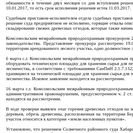
обязанности в течение двух месяцев со дня вступления реше
10.01.2017, то есть срок исполнения решения истек 11.03.2017.
Судебным приставом-исполнителем отдела судебных приставов
решение суда предприятием не исполнено, горящие отвалы опил
складирование свежих древесных отходов, которые также начин
Комсомольским межрайонным природоохранным прокурором 22.0
законодательства. Представление прокурора рассмотрено 19
территории арендованного лесного участка, одно должностное 
6 марта с.г. Комсомольским межрайонным природоохранным пр
оборудовать техническую площадку для хранения сырья для пе
лесничества, в соответствии с требованиями СанПиН 2.1.7.132
хранящиеся на технической площадке для хранения сырья для п
лесничества. Исковое заявление находится на рассмотрении.
16 марта с.г. Комсомольским межрайонным природоохранным
административном правонарушении, предусмотренном ч. 2 ст. 8
находятся на рассмотрении.
В ходе проверки выявлен очаг горения древесных отходов на з
деревьев, обрезь древесины, расположенная на территории Бе
участок относится к категории «земли населенных пунктов».
Установлено, что решением Солнечного районного суда Хабаров