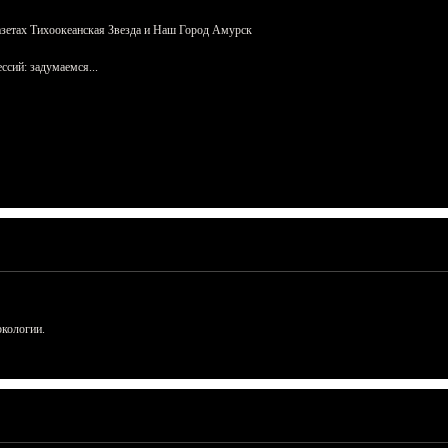
азетах Тихоокеанская Звезда и Наш Город Амурск
сий: задумаемся...
ркологии.