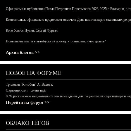
Официальные публикации Павла Петровича Попельского 2023-2025 в Болгарии, в г
Комсомольск официально продолжает отмечать День памяти жертв сталинских репрес
Кого боится Путин: Сергей Фургал
Повышение платы в автобусах за проезд: кто виноват, и что делать?
Архив блогов >>
НОВОЕ НА ФОРУМЕ
Трилогия "Китобои" А. Вахова.
Охранник спит - смена идёт
80% российского медиаконтента это телевидение для пациентов психдиспансера и на
Перейти на форум >>
ОБЛАКО ТЕГОВ