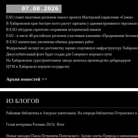
07.08.2026
ЕАО станет пилотным регионом нового проекта Мастерской управления «Сенеж»
В Хабаровском крае быстрее всего растут зарплаты у административного персонала 
В ЕАО обсудили стратегию сохранения исторической памяти
ЕАО - в числе 40 российских регионов-участников кампании «Продвижение безопас
В ЕАО значительно увеличены объемы дорожных работ
Федеральный эксперт по достоинству оценил спортивную инфраструктуру Хабаровс
Дноуглубительный флот будет создан для Северного морского пути
На Хабаровском судостроительном заводе началось производство дебаркадеров
ЦУМ в Хабаровске вернули государству
Архив новостей >>
ИЗ БЛОГОВ
Районная библиотека в Амурске уничтожена. На очереди библиотека Островского в
Голая вечеринка Роснано 2015г. Итог.
Новые находки Павла Петровича Попельского: Архив газеты Природа и аномальные