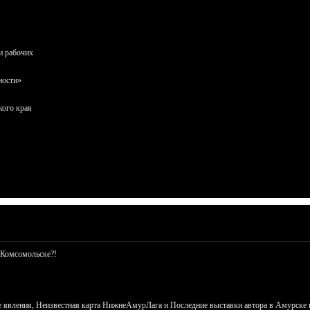
и рабочих
ности»
кого края
 Комсомольске?!
 явления, Неизвестная карта НижнеАмурЛага и Последние выставки автора в Амурске 