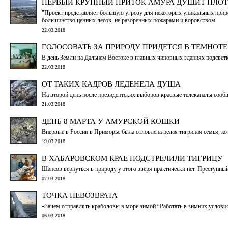
ПЕРВЫЙ КРУПНЫЙ ПРИТОК АМУРА ДУШИТ ПЛО
"Проект представляет большую угрозу для некоторых уникальных природ
большинство ценных лесов, не разоренных пожарами и воровством"
22.03.2018
ГОЛОСОВАТЬ ЗА ПРИРОДУ ПРИДЕТСЯ В ТЕМНОТЕ
В день Земли на Дальнем Востоке в главных чиновных зданиях подсвет
22.03.2018
ОТ ТАКИХ КАДРОВ ЛЕДЕНЕЛА ДУША
На второй день после президентских выборов краевые телеканалы сооб
21.03.2018
ДЕНЬ 8 МАРТА У АМУРСКОЙ КОШКИ
Впервые в России в Приморье была отловлена целая тигриная семья, к
19.03.2018
В ХАБАРОВСКОМ КРАЕ ПОДСТРЕЛИЛИ ТИГРИЦУ
Шансов вернуться в природу у этого зверя практически нет. Преступный
07.03.2018
ТОЧКА НЕВОЗВРАТА
«Зачем отправлять краболовы в море зимой? Работать в зимних условия
06.03.2018