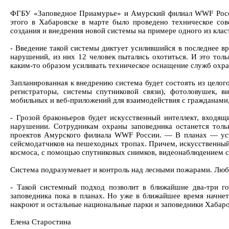
ФГБУ «Заповедное Приамурье» и Амурский филиал WWF Росси
этого в Хабаровске в марте было проведено техническое со
создания и внедрения новой системы на примере одного из кла
- Введение такой системы диктует усилившийся в последнее в
нарушений, из них 12 человек пытались охотиться. И это толь
каким-то образом усиливать техническое оснащение служб охр
Запланированная к внедрению система будет состоять из цело
регистраторы, системы спутниковой связи), фотоловушек, 
мобильных и веб-приложений для взаимодействия с гражданам
- Грозой браконьеров будет искусственный интеллект, вход
нарушении. Сотрудникам охраны заповедника останется тол
проектов Амурского филиала WWF России. — В планах — уста
сейсмодатчиков на пешеходных тропах. Причем, искусственный
космоса, с помощью спутниковых снимков, видеонаблюдением с 
Система подразумевает и контроль над лесными пожарами. Люб
- Такой системный подход позволит в ближайшие два-три г
заповедника пока в планах. Но уже в ближайшее время начне
накроют и остальные национальные парки и заповедники Хабаро
Елена Старостина