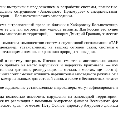
и выступили с предложением о разработке системы, полность
вещание сотрудников «Заповедного Приамурье» с специалистам
стеров — Большехехцирского заповедника.
ремя антропогенный пресс на близкий к Хабаровску Большехехцирс
ко те случаи, которые нам удалось выявить. Для России это сущес
аны заповедных территорий, — говорит Дмитрий Гранкин, замести
го комплекса компонентов: системы спутниковой сигнализации «ТА
видеокамер, установленных на вышках сотовой связи, системы 
и, желающими помочь сохранению природы заповедника.
ящий в систему контроля. Именно он сможет самостоятельно ана
ько прибыть на место нарушения и задержать браконьера, — ко
новка датчиков, реагирующих на металл, в местах, где часто ф
 интеллект сможет отличить нарушителей заповедного режима от д
камер на вышках для сотовой связи, а также с беспилотных летате
ое задымление установленные видеокамеры могут зафиксировать на
ода полностью исключить нарушения на заповедной территории
тся их реализация с помощью Амурского филиала Всемирного фо
вского края, - отмечает Петр Осипов, директор Амурского филиал