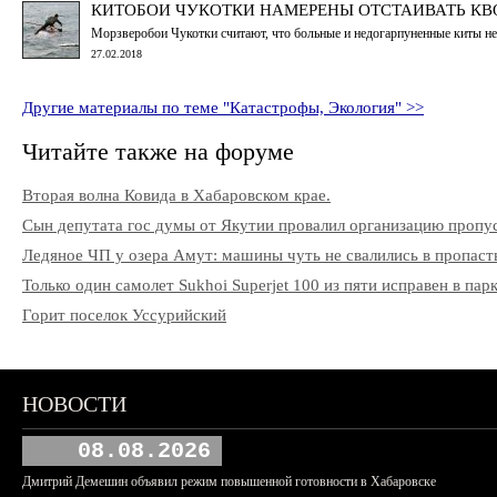
КИТОБОИ ЧУКОТКИ НАМЕРЕНЫ ОТСТАИВАТЬ КВ
Морзверобои Чукотки считают, что больные и недогарпуненные киты не 
27.02.2018
Другие материалы по теме "Катастрофы, Экология" >>
Читайте также на форуме
Вторая волна Ковида в Хабаровском крае.
Сын депутата гос думы от Якутии провалил организацию пропу
Ледяное ЧП у озера Амут: машины чуть не свалились в пропаст
Только один самолет Sukhoi Superjet 100 из пяти исправен в па
Горит поселок Уссурийский
НОВОСТИ
08.08.2026
Дмитрий Демешин объявил режим повышенной готовности в Хабаровске