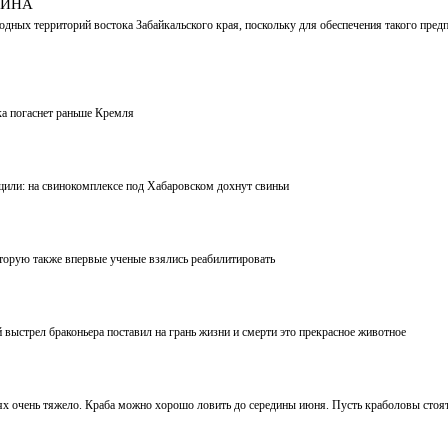
ТИНА
ных территорий востока Забайкальского края, поскольку для обеспечения такого предп
ка погаснет раньше Кремля
щили: на свинокомплексе под Хабаровском дохнут свиньи
оторую также впервые ученые взялись реабилитировать
 выстрел браконьера поставил на грань жизни и смерти это прекрасное животное
х очень тяжело. Краба можно хорошо ловить до середины июня. Пусть краболовы стоят в