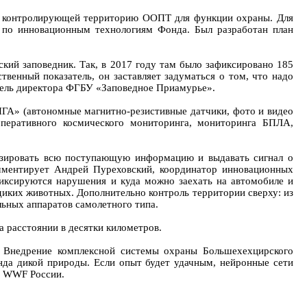
ю контролирующей территорию ООПТ для функции охраны. Для
и по инновационным технологиям Фонда. Был разработан план
кий заповедник. Так, в 2017 году там было зафиксировано 185
твенный показатель, он заставляет задуматься о том, что надо
тель директора ФГБУ «Заповедное Приамурье».
ЙГА» (автономные магнитно-резистивные датчики, фото и видео
оперативного космического мониторинга, мониторинга БПЛА,
лизировать всю поступающую информацию и выдавать сигнал о
мментирует Андрей Пуреховский, координатор инновационных
иксируются нарушения и куда можно заехать на автомобиле и
иких животных. Дополнительно контроль территории сверху: из
льных аппаратов самолетного типа.
 расстоянии в десятки километров.
. Внедрение комплексной системы охраны Большехехцирского
нда дикой природы. Если опыт будет удачным, нейронные сети
а WWF России.