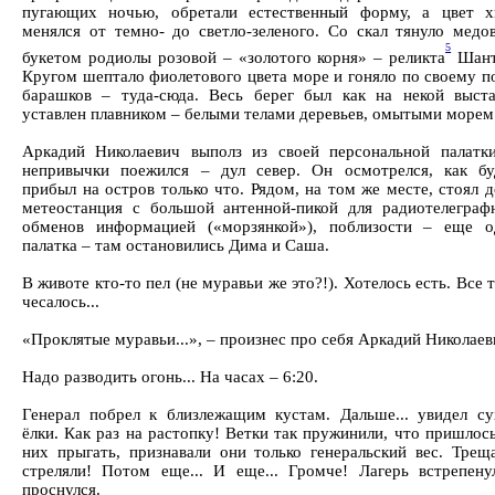
пугающих ночью, обретали естественный форму, а цвет х
менялся от темно- до светло-зеленого. Со скал тянуло медо
5
букетом родиолы розовой – «золотого корня» – реликта
Шант
Кругом шептало фиолетового цвета море и гоняло по своему п
барашков – туда-сюда. Весь берег был как на некой выста
уставлен плавником – белыми телами деревьев, омытыми морем
Аркадий Николаевич выполз из своей персональной палатки
непривычки поежился – дул север. Он осмотрелся, как бу
прибыл на остров только что. Рядом, на том же месте, стоял 
метеостанция с большой антенной-пикой для радиотелеграф
обменов информацией («морзянкой»), поблизости – еще о
палатка – там остановились Дима и Саша.
В животе кто-то пел (не муравьи же это?!). Хотелось есть. Все 
чесалось...
«Проклятые муравьи...», – произнес про себя Аркадий Николаев
Надо разводить огонь... На часах – 6:20.
Генерал побрел к близлежащим кустам. Дальше... увидел су
ёлки. Как раз на растопку! Ветки так пружинили, что пришлос
них прыгать, признавали они только генеральский вес. Треща
стреляли! Потом еще... И еще... Громче! Лагерь встрепенул
проснулся.