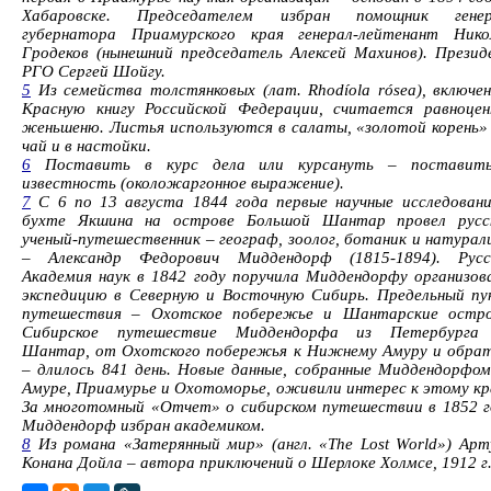
Хабаровске. Председателем избран помощник генер
губернатора Приамурского края генерал-лейтенант Нико
Гродеков (нынешний председатель Алексей Махинов). Презид
РГО Сергей Шойгу.
5
Из семейства толстянковых (лат. Rhodíola rósea), включен
Красную книгу Российской Федерации, считается равноцен
женьшеню. Листья используются в салаты, «золотой корень» 
чай и в настойки.
6
Поставить в курс дела или курсануть – поставит
известность (околожаргонное выражение).
7
С 6 по 13 августа 1844 года первые научные исследовани
бухте Якшина на острове Большой Шантар провел русс
ученый-путешественник – географ, зоолог, ботаник и натурал
– Александр Федорович Миддендорф (1815-1894). Русс
Академия наук в 1842 году поручила Миддендорфу организов
экспедицию в Северную и Восточную Сибирь. Предельный пу
путешествия – Охотское побережье и Шантарские остро
Сибирское путешествие Миддендорфа из Петербурга
Шантар, от Охотского побережья к Нижнему Амуру и обрат
– длилось 841 день. Новые данные, собранные Миддендорфом
Амуре, Приамурье и Охотоморье, оживили интерес к этому кр
За многотомный «Отчет» о сибирском путешествии в 1852 г
Миддендорф избран академиком.
8
Из романа «Затерянный мир» (англ. «The Lost World») Арт
Конана Дойла – автора приключений о Шерлоке Холмсе, 1912 г