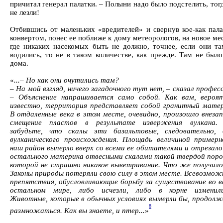
причитал генерал палатки. – Полыни надо было подстелить, тог
не лезли!
Отбившись от маленьких «вредителей» и свернув кое-как пала
конвертом, понес ее поближе к дому метеорологов, на новое ме
где никаких насекомых быть не должно, точнее, если они та
водились, то не в таком количестве, как прежде. Там не был
дома.
«
...– Но как они очутились там?
–
На мой взгляд, ничего загадочного тут нет, – сказал профес
– Объяснение напрашивается само собой. Как вам, вероят
известно, территория представляет собой гранитный матер
В отдаленные века в этом месте, очевидно, произошло внезап
смещение пластов в результате извержения вулкана.
забудьте, что скалы эти базальтовые, следовательно, 
вулканического происхождения. Площадь величиной примерн
наш район выперло вверх со всеми ее обитателями и отрезало
остального материка отвесными скалами такой твердой поро
которой не страшно никакое выветривание. Что же получило
Законы природы потеряли свою силу в этом месте. Всевозмож
препятствия, обусловливающие борьбу за существование во в
остальном мире, либо исчезли, либо в корне изменили
Животные, которые в обычных условиях вымерли бы, продолж
8
размножаться. Как вы знаете, и птер...
»