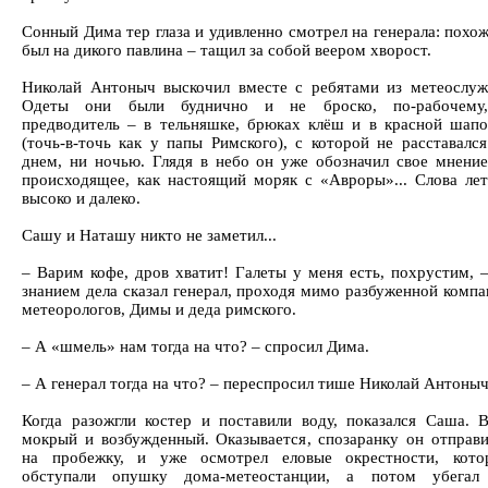
Сонный Дима тер глаза и удивленно смотрел на генерала: похо
был на дикого павлина – тащил за собой веером хворост.
Николай Антоныч выскочил вместе с ребятами из метеослуж
Одеты они были буднично и не броско, по-рабочему
предводитель – в тельняшке, брюках клёш и в красной шапо
(точь-в-точь как у папы Римского), с которой не расставалс
днем, ни ночью. Глядя в небо он уже обозначил свое мнение
происходящее, как настоящий моряк с «Авроры»... Слова лет
высоко и далеко.
Сашу и Наташу никто не заметил...
– Варим кофе, дров хватит! Галеты у меня есть, похрустим, 
знанием дела сказал генерал, проходя мимо разбуженной комп
метеорологов, Димы и деда римского.
– А «шмель» нам тогда на что? – спросил Дима.
– А генерал тогда на что? – переспросил тише Николай Антоныч.
Когда разожгли костер и поставили воду, показался Саша. В
мокрый и возбужденный. Оказывается, спозаранку он отправи
на пробежку, и уже осмотрел еловые окрестности, кото
обступали опушку дома-метеостанции, а потом убегал