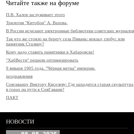
Читайте также на форуме
П.В. Халов заслуживает этого
Трилогия "Китобои" А. Вахова.
В России исчезают электронные библиотеки советских журнало
Так что же стояло на берегу села Пивань: вокзал, глобус или
памятник Сталину?
Кому надо ставить памятники в Хабаровске!
"ХабВести" решили оптимизировать
9 января 1905 года. "Чёрная метка" империи.
поздравления
Совгаванцу Виктору Киселеву: Где находится старая скульптура
в горах на пути к СовГавани?
ПАКТ
НОВОСТИ