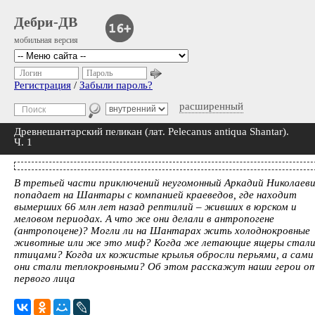
Дебри-ДВ
мобильная версия
Логин
Пароль
Регистрация
/
Забыли пароль?
расширенный
Древнешантарский пеликан (лат. Pelecanus antiqua Shantar).
Ч. 1
В третьей части приключений неугомонный Аркадий Николаев
попадает на Шантары с компанией краеведов, где находит
вымерших 66 млн лет назад рептилий – живших в юрском и
меловом периодах. А что же они делали в антропогене
(антропоцене)? Могли ли на Шантарах жить холоднокровные
животные или же это миф? Когда же летающие ящеры стал
птицами? Когда их кожистые крылья обросли перьями, а сами
они стали теплокровными? Об этом расскажут наши герои о
первого лица