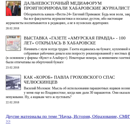
ДАЛЬНЕВОСТОЧНЫЙ МЕДИАФОРУМ
ПРОИГНОРИРОВАЛИ ХАБАРОВСКИЕ ЖУРНАЛИС
Обозреватель канала «Вести-24» Евгений Примаков: Будь моя воля, за
бы все факультеты журналистики и посыпал дустом, ибо настоящие
журналисты воспитываются в редакциях, а не в вузовских аудиториях
28.02.2018
ВЫСТАВКА «ГАЗЕТЕ «АМУРСКАЯ ПРАВДА» - 100
ЛЕТ» ОТКРЫЛАСЬ В ХАБАРОВСКЕ
Начинать с нуля всегда трудно. Газета издавалась на бумаге, купленной 
собранные рабочими деньги или попросту реквизированной у местных 
(в основном у фирмы «Кунст и Альберс»). Некоторые номера, за неимением газетно
были отпечатаны на оберточной бумаге
23.02.2018
КАК «КОРОБ» ПАВЛА ГРОХОВСКОГО СПАС
ЧЕЛЮСКИНЦЕВ
Василий Молоков: Мысль об использовании парашютных ящиков возни
у меня еще во Владивостоке, когда нам дали 30 парашютов. Они оказал
ненужными. Ну, а ящикам чего ж пустовать?
22.02.2018
Другие материалы по теме "Наука, История, Образование, СМИ
>>