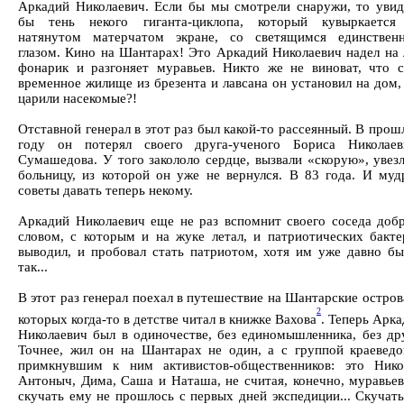
Аркадий Николаевич. Если бы мы смотрели снаружи, то увид
бы тень некого гиганта-циклопа, который кувыркается
натянутом матерчатом экране, со светящимся единствен
глазом. Кино на Шантарах! Это Аркадий Николаевич надел на 
фонарик и разгоняет муравьев. Никто же не виноват, что с
временное жилище из брезента и лавсана он установил на дом,
царили насекомые?!
Отставной генерал в этот раз был какой-то рассеянный. В про
году он потерял своего друга-ученого Бориса Николаев
Сумашедова. У того закололо сердце, вызвали «скорую», увез
больницу, из которой он уже не вернулся. В 83 года. И муд
советы давать теперь некому.
Аркадий Николаевич еще не раз вспомнит своего соседа доб
словом, с которым и на жуке летал, и патриотических бакте
выводил, и пробовал стать патриотом, хотя им уже давно бы
так...
В этот раз генерал поехал в путешествие на Шантарские остров
2
которых когда-то в детстве читал в книжке Вахова
. Теперь Арк
Николаевич был в одиночестве, без единомышленника, без дру
Точнее, жил он на Шантарах не один, а с группой краеведо
примкнувшим к ним активистов-общественников: это Нико
Антоныч, Дима, Саша и Наташа, не считая, конечно, муравьев
скучать ему не прошлось с первых дней экспедиции... Скучат