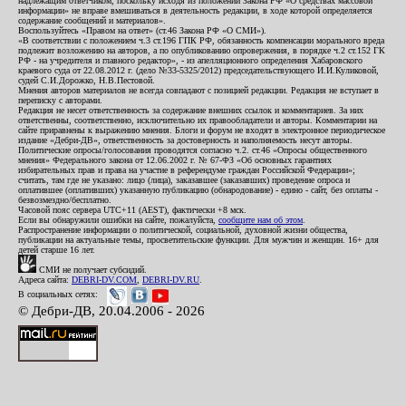
надлежащим ответчиком, поскольку исходя из положений Закона РФ «О средствах массовой
информации» не вправе вмешиваться в деятельность редакции, в ходе которой определяется
содержание сообщений и материалов».
Воспользуйтесь «Правом на ответ» (ст.46 Закона РФ «О СМИ»).
«В соответствии с положением ч.3 ст.196 ГПК РФ, обязанность компенсации морального вреда
подлежит возложению на авторов, а по опубликованию опровержения, в порядке ч.2 ст.152 ГК
РФ - на учредителя и главного редактор», - из апелляционного определения Хабаровского
краевого суда от 22.08.2012 г. (дело №33-5325/2012) председательствующего И.И.Куликовой,
судей С.И.Дорожко, Н.В.Пестовой.
Мнения авторов материалов не всегда совпадают с позицией редакции. Редакция не вступает в
переписку с авторами.
Редакция не несет ответственность за содержание внешних ссылок и комментариев. За них
ответственны, соответственно, исключительно их правообладатели и авторы. Комментарии на
сайте приравнены к выражению мнения. Блоги и форум не входят в электронное периодическое
издание «Дебри-ДВ», ответственность за достоверность и наполняемость несут авторы.
Политические опросы/голосования проводятся согласно ч.2. ст.46 «Опросы общественного
мнения» Федерального закона от 12.06.2002 г. № 67-ФЗ «Об основных гарантиях
избирательных прав и права на участие в референдуме граждан Российской Федерации»;
считать, там где не указано: лицо (лица), заказавшее (заказавших) проведение опроса и
оплатившее (оплативших) указанную публикацию (обнародование) - едино - сайт, без оплаты -
безвозмездно/бесплатно.
Часовой пояс сервера UTC+11 (AEST), фактически +8 мск.
Если вы обнаружили ошибки на сайте, пожалуйста,
сообщите нам об этом
.
Распространение информации о политической, социальной, духовной жизни общества,
публикации на актуальные темы, просветительские функции. Для мужчин и женщин. 16+ для
детей старше 16 лет.
СМИ не получает субсидий.
Адреса сайта:
DEBRI-DV.COM
,
DEBRI-DV.RU
.
В социальных сетях:
© Дебри-ДВ, 20.04.2006 - 2026