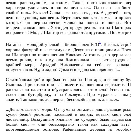
веяло равнодушием, холодом. Такие противоположные че
характера уживались в одном человеке... Одна его слабост
слабый пол... Бывает! Саша – женат, есть дети. А друзей – нет
ведь не купишь, как вещи. Вертелись лишь знакомые и прияте
которых он периодически менял на новых и новых. Во
очередная компания... Хотя дед предупредил, что на Шантара
исправится! Мол, с Шантар возвращаются другими... Посмотри
4
Наташа – молодой ученый – биолог, член РГО
. Высока, стро
хороша фигурой и... не замужем. Девушка с принципами. Поех
на Шантары по приглашению Николая Антоныча, но держалась
всеми ровно, и к кому она благоволила – сказать трудно. 
крайней мере, Аркадий Николаевич на себе ее взгляда
почувствовал. Ну, и ладно! Дома его ждала молодая жена...
С такой командой и прибыл генерал на Шантары, в вершину бу
Якшина. Прилетели они все вместе на военном вертолете. П
расставляли палатки и обустраивались – стемнело! Успели то
съесть по бутерброду, и на боковую... Про муравьев – вы 
знаете. Так закончилась первая беспокойная ночь для всех.
...День ковылял с моря. От тумана остались лишь рваные рых
куски белой роскоши, засевшей в цепких ветвях хвои еле
лиственниц. Воздушным хлопьям не суждено было вырваться
белый свет – они безвозвратно таяли как сахарная вата
прогревающемся острове. Рафинадные деревья из кособок