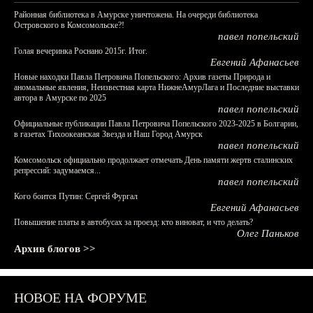
Районная библиотека в Амурске уничтожена. На очереди библиотека
Островского в Комсомольске?!
павел попельский
Голая вечеринка Роснано 2015г. Итог.
Евгений Афанасьев
Новые находки Павла Петровича Попельского: Архив газеты Природа и
аномальные явления, Неизвестная карта НижнеАмурЛага и Последние выставки
автора в Амурске по 2025
павел попельский
Официальные публикации Павла Петровича Попельского 2023-2025 в Болгарии,
в газетах Тихоокеанская Звезда и Наш Город Амурск
павел попельский
Комсомольск официально продолжает отмечать День памяти жертв сталинских
репрессий: задумаемся...
павел попельский
Кого боится Путин: Сергей Фургал
Евгений Афанасьев
Повышение платы в автобусах за проезд: кто виноват, и что делать?
Олег Паньков
Архив блогов >>
НОВОЕ НА ФОРУМЕ