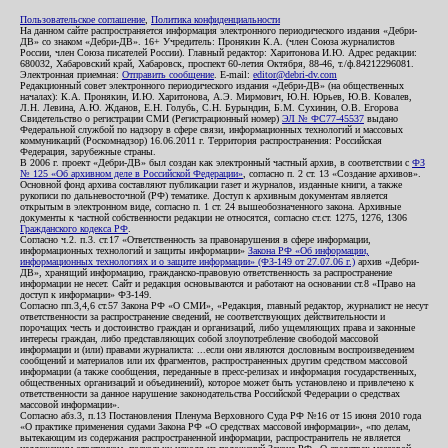
Пользовательское соглашение
,
Политика конфиденциальности
На данном сайте распространяется информация электронного периодического издания «Дебри-
ДВ» со знаком «Дебри-ДВ». 16+ Учредитель: Пронякин К.А. (член Союза журналистов
России, член Союза писателей России). Главный редактор: Харитонова И.Ю. Адрес редакции:
680032, Хабаровский край, Хабаровск, проспект 60-летия Октября, 88-46, т./ф.84212296081.
Электронная приемная:
Отправить сообщение
. E-mail:
editor@debri-dv.com
Редакционный совет электронного периодического издания «Дебри-ДВ» (на общественных
началах): К.А. Пронякин, И.Ю. Харитонова, А.Э. Мирмович, Ю.Н. Юрьев, Ю.В. Ковалев,
Л.Н. Левина, А.Ю. Жданов, Е.Н. Голубь, С.Н. Бурындин, Б.М. Сухинин, О.В. Егорова
Свидетельство о регистрации СМИ (Регистрационный номер)
ЭЛ № ФС77-45537
выдано
Федеральной службой по надзору в сфере связи, информационных технологий и массовых
коммуникаций (Роскомнадзор) 16.06.2011 г. Территория распространения: Российская
Федерация, зарубежные страны.
В 2006 г. проект «Дебри-ДВ» был создан как электронный частный архив, в соответствии с
ФЗ
№ 125 «Об архивном деле в Российской Федерации»
, согласно п. 2 ст. 13 «Создание архивов».
Основной фонд архива составляют публикации газет и журналов, изданные книги, а также
рукописи по дальневосточной (РФ) тематике. Доступ к архивным документам является
открытым в электронном виде, согласно п. 1 ст. 24 вышеобозначенного закона. Архивные
документы к частной собственности редакции не относятся, согласно ст.ст. 1275, 1276, 1306
Гражданского кодекса РФ
.
Согласно ч.2. п.3. ст.17 «Ответственность за правонарушения в сфере информации,
информационных технологий и защиты информации»
Закона РФ «Об информации,
информационных технологиях и о защите информации» (ФЗ-149 от 27.07.06 г.)
архив «Дебри-
ДВ», хранящий информацию, гражданско-правовую ответственность за распространение
информации не несет. Сайт и редакция основываются и работают на основании ст.8 «Право на
доступ к информации» ФЗ-149.
Согласно пп.3,4,6 ст.57 Закона РФ «О СМИ», «Редакция, главный редактор, журналист не несут
ответственности за распространение сведений, не соответствующих действительности и
порочащих честь и достоинство граждан и организаций, либо ущемляющих права и законные
интересы граждан, либо представляющих собой злоупотребление свободой массовой
информации и (или) правами журналиста: ...если они являются дословным воспроизведением
сообщений и материалов или их фрагментов, распространенных другим средством массовой
информации (а также сообщения, переданные в пресс-релизах и информация государственных,
общественных организаций и объединений), которое может быть установлено и привлечено к
ответственности за данное нарушение законодательства Российской Федерации о средствах
массовой информации».
Согласно абз.3, п.13 Постановления Пленума Верховного Суда РФ №16 от 15 июня 2010 года
«О практике применения судами Закона РФ «О средствах массовой информации», «по делам,
вытекающим из содержания распространенной информации, распространитель не является