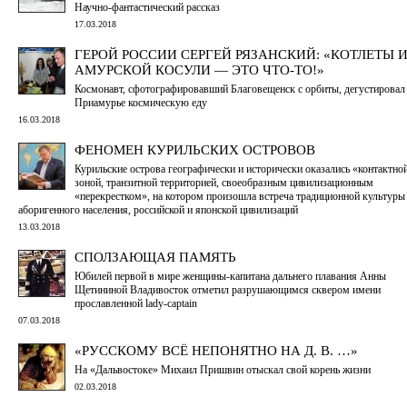
Научно-фантастический рассказ
17.03.2018
ГЕРОЙ РОССИИ СЕРГЕЙ РЯЗАНСКИЙ: «КОТЛЕТЫ 
АМУРСКОЙ КОСУЛИ — ЭТО ЧТО-ТО!»
Космонавт, сфотографировавший Благовещенск с орбиты, дегустировал
Приамурье космическую еду
16.03.2018
ФЕНОМЕН КУРИЛЬСКИХ ОСТРОВОВ
Курильские острова географически и исторически оказались «контактно
зоной, транзитной территорией, своеобразным цивилизационным
«перекрестком», на котором произошла встреча традиционной культуры
аборигенного населения, российской и японской цивилизаций
13.03.2018
СПОЛЗАЮЩАЯ ПАМЯТЬ
Юбилей первой в мире женщины-капитана дальнего плавания Анны
Щетининой Владивосток отметил разрушающимся сквером имени
прославленной lady-captain
07.03.2018
«РУССКОМУ ВСЁ НЕПОНЯТНО НА Д. В. …»
На «Дальвостоке» Михаил Пришвин отыскал свой корень жизни
02.03.2018