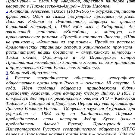
Приамурье» – Владимир Андронов, директор нацпарка (шт
квартира в Николаевске-на-Амуре) – Иван Насонов.
2
Анатолий Алексеевич Вахов (1918-1965) – журналист, писате
фронтовик. Один из самых популярных прозаиков на Даль
Востоке. Родился во Владивостоке, защищал от фашис
блокадный Ленинград, с 1953 года жил в Хабаровске. Ав
знаменитой трилогии «Китобои», в которую во
приключенческие романы: «Трагедия капитана Лигова», «Шт
не утихает», «Фонтаны на горизонте». Правдиво рассказа
драматических страницах истории хищнического промысла 
расхитителях наших богатств – американских китобоях 
Тихом океане, Охотоморье и на Шантарских остров
Прототипом легендарного капитана Лигова стал мореплават
и промышленник Отто Васильевич Линдгольм.
3
З
доровый
о
браз
ж
изни.
4
Русское географическое общество – географичес
общественная организация России – основана 18 августа 1
года. Идея создания общества принадлежала будущ
президенту Академии наук адмиралу Федору Литке. В 1851 г
открылись два первых региональных отдела РГО – Кавказски
Тифлисе и Сибирский в Иркутске. Первая научная организация
Дальнем Востоке России – Общество изучения Амурского кра
учреждена в 1884 году во Владивостоке. Первым
председателем стал историк Федор Буссе (нынеш
председатель Алексей Буяков). Приамурский от
Императорского Русского географического общества (ИРГО
первая в Приамурье научная организация – основан в 1894 го