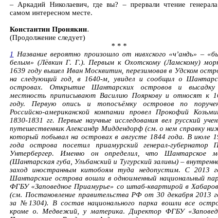
– Аркадий Николаевич, где вы? – прервали чтение генерала
самом интересном месте.
Константин Пронякин
.
(Продолжение следует)
* * *
1
Название вероятно произошло от нивхского «ч’андь» – «б
белым» (Лёвкин Г. Г.). Первым к Охотскому (Ламскому) мор
1639 году вышел Иван Москвитин, перезимовав в Удском остро
на следующий год, в 1640-м, увидел и сообщил о Шантарс
островах. Открытие Шантарских островов и высадку
местность приписывают Василию Пояркову и относят к 1
году. Первую опись и топосъёмку островов по поруче
Российско-американской компании провел Прокофий Козьми
1830-1831 гг. Первые научные исследования вел русский учен
путешественник Александр Миддендорф (см. о нем справку ниж
который побывал на островах в августе 1844 года. В июле 1
года острова посетил приамурский генерал-губернатор П
Унтербергер. Именно он определил, что Шантарское м
(Шантарская губа, Ульбанский и Тугурский заливы) – внутренн
заход иностранным китобоям туда недопустим. С 2013 г
Шантарские острова вошли в одноименный национальный пар
ФГБУ «Заповедное Приамурье» со штаб-квартирой в Хабаров
(см. Постановление правительства РФ от 30 декабря 2013 г
за №1304). В состав национального парка вошли все остро
кроме о. Медвежий, у материка. Директор ФГБУ «Заповед