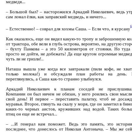
медведя...
– Большой был? – насторожился Аркадий Николаевич, ведь ут
сам ломал ёлки, как заправский медведь, и ничего...
6
– Естественно! – соврал для хохмы Саша. – Если что, я курсану
Как оказалось, еще он видел какую-то тропу и заброшенную к
от трактора, обе вели в глубь острова, вероятно, на другую сто
– бухту Панкова – а это 50 километров от стоянки. Но туда 
просто не дойти, не добежать! Да еще кругом огромные медве
чуть ли не гризли!..
Наташа вышла уже когда все завтракали (пили кофе, не хват
только молока!) и обсуждали план работы на день. 
переглянулись, а Саша как-то странно улыбнулся.
Аркадий Николаевич к планам соседей не прислушивал
Компании он был ничем не обязан, у него роились свои мысли
свой день! И первое – переставить палатку, чтоб не досажд
муравьи. Второе, глянуть на скалу у моря, где он заметил в бин
каких-то черных аистов, круживших над водой. Таких боль
птиц он еще не встречал...
– ...И генерал нам поможет. Ведь это память, это история
последнее, что донеслось от Николая Антоныча. – Мы же сей