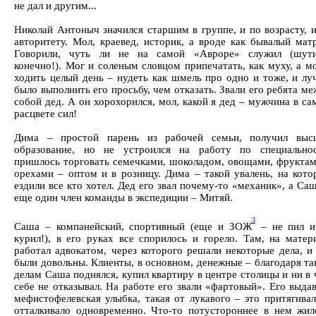
не дал и другим...
Николай Антоныч значился старшим в группе, и по возрасту, 
авторитету. Мол, краевед, историк, а вроде как бывалый мат
Говорили, чуть ли не на самой «Авроре» служил (шути
конечно!). Мог и соленым словцом припечатать, как муху, а м
ходить целый день – нудеть как шмель про одно и тоже, и лу
было выполнить его просьбу, чем отказать. Звали его ребята м
собой дед. А он хорохорился, мол, какой я дед – мужчина в с
расцвете сил!
Дима – простой парень из рабочей семьи, получил выс
образование, но не устроился на работу по специальнос
пришлось торговать семечками, шоколадом, овощами, фруктам
орехами – оптом и в розницу. Дима – такой увалень, на кото
ездили все кто хотел. Дед его звал почему-то «механик», а Са
еще один член команды в экспедиции – Митяй.
3
Саша – компанейский, спортивный (еще и ЗОЖ
– не пил и
курил!), в его руках все спорилось и горело. Там, на матер
работал адвокатом, через которого решали некоторые дела, и
были довольны. Клиенты, в основном, денежные – благодаря т
делам Саша поднялся, купил квартиру в центре столицы и ни в
себе не отказывал. На работе его звали «фартовый». Его выда
мефистофелевская улыбка, такая от лукавого – это притягива
отталкивало одновременно. Что-то потустороннее в нем жил