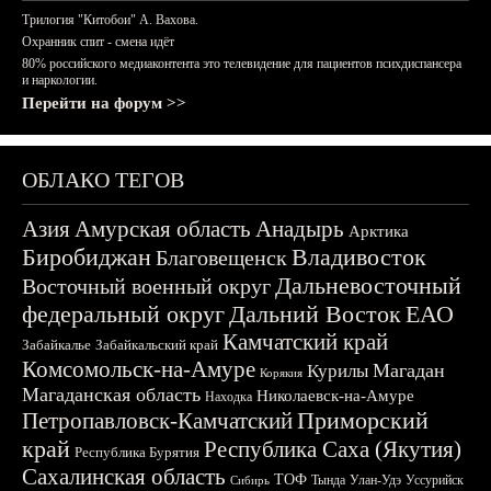
Трилогия "Китобои" А. Вахова.
Охранник спит - смена идёт
80% российского медиаконтента это телевидение для пациентов психдиспансера
и наркологии.
Перейти на форум >>
ОБЛАКО ТЕГОВ
Азия
Амурская область
Анадырь
Арктика
Биробиджан
Владивосток
Благовещенск
Дальневосточный
Восточный военный округ
федеральный округ
Дальний Восток
ЕАО
Камчатский край
Забайкалье
Забайкальский край
Комсомольск-на-Амуре
Магадан
Курилы
Корякия
Магаданская область
Николаевск-на-Амуре
Находка
Приморский
Петропавловск-Камчатский
край
Республика Саха (Якутия)
Республика Бурятия
Сахалинская область
ТОФ
Тында
Улан-Удэ
Уссурийск
Сибирь