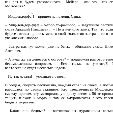
как раз и будем увековечивать... Мейера... или эээ... как ег
Мольберта?..
7
– Миддендорфа
! – пришел на помощь Саша.
– Мид-ден-дор-ффф – э-тооо хо-ро-шооо, – задумчиво растяги
слова Аркадий Николаевич. – Но я немного занят. Так что есл
будете готовы принять меня в свой коллектив завтра – то я г
увековечить любого...
– Завтра нас тут может уже не быть, – обиженно сказал Нико
Антоныч.
– А куда же вы денетесь с острова? – поддержал разговор ген
бессмысленным вопросом. – Если только не улетите?! Т
вертолета не будет несколько недель!
– Не так летали! – услышал в ответ...
В общем, спорить бесполезно, каждый стоял на своем, а пото
разошлись по своим заданиям. Кто увековечивать Миддендо
(между прочим, эту мемориальную доску весом в 50 кг пришл
тащить к скале к морю, и там ее вмуровывать), а кто калеч
бедных муравьев.
– Какие они бедные? – вытягивая из муравейника колыш