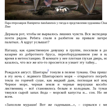
Пара птерозавров Hamipterus tianshanensis у гнезда в представлении художника Chu
Zhao
Держала рот, чтобы не вырвалось лишних чувств. Вся экспедиц
почти рядом. Ребята спали в разбитом на привале лагере
палатках. А вдруг услышат?
Наташу, как единственную девушку в группе, поселили в до
казарме из добротного бруса, переоборудованном уже в н
время в метеостанцию. В комнате у нее плотная глухая дверь, н
казалось, что все же кто-то проснется и узнает эту тайну...
1
Рождался август. Шантары
тонули в пелене тумана. Она пришл
в эту ночь с ледяного Шантарского моря – открытого погреба
текла по горячей суше, как жидкий дым, поглощая всё вокр
Черное море, черная земля и черные верхушки кособо
лиственниц – всё становилось белым и холодным. За тума
тянулся сырой запах йода – морской капусты и... сон. Но не
всем.
«Заползли мураши! Вот же гаденыши...», – сорвался с ме