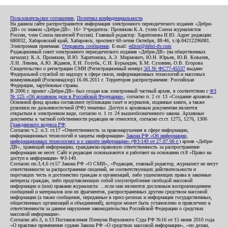
Пользовательское соглашение
,
Политика конфиденциальности
На данном сайте распространяется информация электронного периодического издания «Дебри-
ДВ» со знаком «Дебри-ДВ». 16+ Учредитель: Пронякин К.А. (член Союза журналистов
России, член Союза писателей России). Главный редактор: Харитонова И.Ю. Адрес редакции:
680032, Хабаровский край, Хабаровск, проспект 60-летия Октября, 88-46, т./ф.84212296081.
Электронная приемная:
Отправить сообщение
. E-mail:
editor@debri-dv.com
Редакционный совет электронного периодического издания «Дебри-ДВ» (на общественных
началах): К.А. Пронякин, И.Ю. Харитонова, А.Э. Мирмович, Ю.Н. Юрьев, Ю.В. Ковалев,
Л.Н. Левина, А.Ю. Жданов, Е.Н. Голубь, С.Н. Бурындин, Б.М. Сухинин, О.В. Егорова
Свидетельство о регистрации СМИ (Регистрационный номер)
ЭЛ № ФС77-45537
выдано
Федеральной службой по надзору в сфере связи, информационных технологий и массовых
коммуникаций (Роскомнадзор) 16.06.2011 г. Территория распространения: Российская
Федерация, зарубежные страны.
В 2006 г. проект «Дебри-ДВ» был создан как электронный частный архив, в соответствии с
ФЗ
№ 125 «Об архивном деле в Российской Федерации»
, согласно п. 2 ст. 13 «Создание архивов».
Основной фонд архива составляют публикации газет и журналов, изданные книги, а также
рукописи по дальневосточной (РФ) тематике. Доступ к архивным документам является
открытым в электронном виде, согласно п. 1 ст. 24 вышеобозначенного закона. Архивные
документы к частной собственности редакции не относятся, согласно ст.ст. 1275, 1276, 1306
Гражданского кодекса РФ
.
Согласно ч.2. п.3. ст.17 «Ответственность за правонарушения в сфере информации,
информационных технологий и защиты информации»
Закона РФ «Об информации,
информационных технологиях и о защите информации» (ФЗ-149 от 27.07.06 г.)
архив «Дебри-
ДВ», хранящий информацию, гражданско-правовую ответственность за распространение
информации не несет. Сайт и редакция основываются и работают на основании ст.8 «Право на
доступ к информации» ФЗ-149.
Согласно пп.3,4,6 ст.57 Закона РФ «О СМИ», «Редакция, главный редактор, журналист не несут
ответственности за распространение сведений, не соответствующих действительности и
порочащих честь и достоинство граждан и организаций, либо ущемляющих права и законные
интересы граждан, либо представляющих собой злоупотребление свободой массовой
информации и (или) правами журналиста: ...если они являются дословным воспроизведением
сообщений и материалов или их фрагментов, распространенных другим средством массовой
информации (а также сообщения, переданные в пресс-релизах и информация государственных,
общественных организаций и объединений), которое может быть установлено и привлечено к
ответственности за данное нарушение законодательства Российской Федерации о средствах
массовой информации».
Согласно абз.3, п.13 Постановления Пленума Верховного Суда РФ №16 от 15 июня 2010 года
«О практике применения судами Закона РФ «О средствах массовой информации», «по делам,