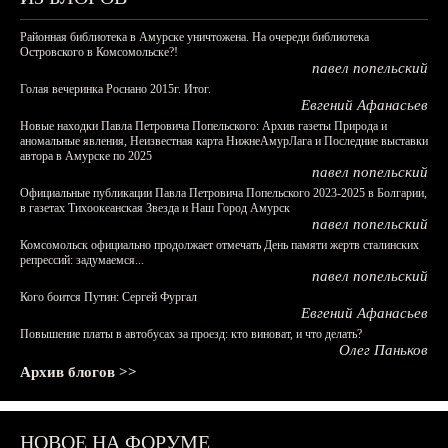
Районная библиотека в Амурске уничтожена. На очереди библиотека
Островского в Комсомольске?!
павел попельский
Голая вечеринка Роснано 2015г. Итог.
Евгений Афанасьев
Новые находки Павла Петровича Попельского: Архив газеты Природа и
аномальные явления, Неизвестная карта НижнеАмурЛага и Последние выставки
автора в Амурске по 2025
павел попельский
Официальные публикации Павла Петровича Попельского 2023-2025 в Болгарии,
в газетах Тихоокеанская Звезда и Наш Город Амурск
павел попельский
Комсомольск официально продолжает отмечать День памяти жертв сталинских
репрессий: задумаемся...
павел попельский
Кого боится Путин: Сергей Фургал
Евгений Афанасьев
Повышение платы в автобусах за проезд: кто виноват, и что делать?
Олег Паньков
Архив блогов >>
НОВОЕ НА ФОРУМЕ