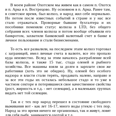
В моем районе Охотском мы живем как в самом п. Охотск
и п. Арка и п. Вострецово. Ну основном в п. Арка. Ранее там,
в советское время, был колхоз, и народ жил себе нормально.
Но потом после известных событий в стране и у нас все
стало отражаться. Проворные бывшие бухгалтера и их
пособники поменяли статус колхоза в LTD, без общего
собрания всех членов колхоза и потом вообще объявили его
банкротом, захватили банковский валютный счет в банке в
личное пользование и стали бизнесменами.
То есть все развалили, на последнем этапе колхоз торговал
с заграницей, имел личные счета в валюте, все это пропало
куда неизвестно. Вслед за этим началось разграбление всей
базы колхоза, и также 15 тыс. стада оленей и рыбного
хозяйства. Все машины взяли за долги в зарплате свои же
работники (хоть это не обидно). Ну, оленей без особого
надзора и власти стали терять, продавать налево, направо и
за все эти годы их осталась небольшое стадо и то уже в
частном секторе и потерявшиеся свое качественное свойства
(рост, жирность и т.д. - нет селекции), а в маленьких группах
видать нет той селекции.
Так и с тех пор народ перешел в состояние свободного
выживания вот - как лет 16-17, много воды утекло с тех пор.
Народ за это время ничего не организовал, так и живут, ловят
для себя рыбу, занимаются охотой и т.д.