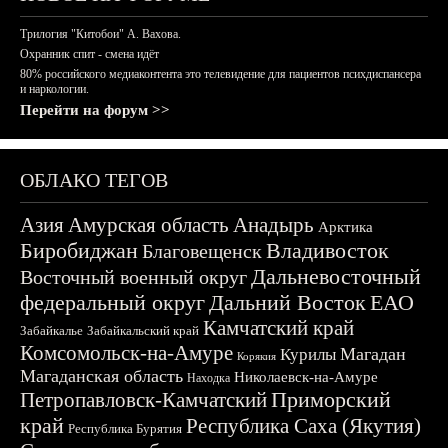
Трилогия "Китобои" А. Вахова.
Охранник спит - смена идёт
80% российского медиаконтента это телевидение для пациентов психдиспансера
и наркологии.
Перейти на форум >>
ОБЛАКО ТЕГОВ
Азия
Амурская область
Анадырь
Арктика
Биробиджан
Владивосток
Благовещенск
Дальневосточный
Восточный военный округ
федеральный округ
Дальний Восток
ЕАО
Камчатский край
Забайкалье
Забайкальский край
Комсомольск-на-Амуре
Магадан
Курилы
Корякия
Магаданская область
Николаевск-на-Амуре
Находка
Приморский
Петропавловск-Камчатский
край
Республика Саха (Якутия)
Республика Бурятия