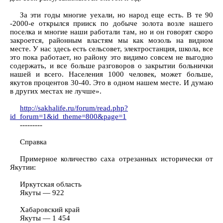
За эти годы многие уехали, но народ еще есть. В те 90
-2000-е открылся прииск по добыче золота возле нашего
поселка и многие наши работали там, но и он говорят скоро
закроется, районным властям мы как мозоль на видном
месте. У нас здесь есть сельсовет, электростанция, школа, все
это пока работает, но району это видимо совсем не выгодно
содержать, и все больше разговоров о закрытии больнички
нашей и всего. Населения 1000 человек, может больше,
якутов процентов 30-40. Это в одном нашем месте. И думаю
в других местах не лучше».
http://sakhalife.ru/forum/read.php?
id_forum=1&id_theme=800&page=1
---------
Справка
Примерное количество саха отрезанных исторически от
Якутии:
Иркутская область
Якуты — 922
Хабаровский край
Якуты — 1 454