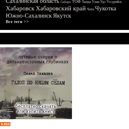
Сахалинская область
ТОФ
Тында
Улан-Удэ
Уссурийск
Сибирь
Хабаровск
Хабаровский край
Чукотка
Чита
Южно-Сахалинск
Якутск
Все теги >>