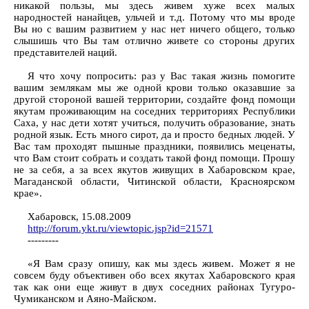
никакой пользы, мы здесь живем хуже всех малых
народностей нанайцев, ульчей и т.д. Потому что мы вроде
Вы но с вашим развитием у нас нет ничего общего, только
слышишь что Вы там отлично живете со стороны других
представителей наций.
Я что хочу попросить: раз у Вас такая жизнь помогите
вашим землякам мы же одной крови только оказавшие за
другой стороной вашей территории, создайте фонд помощи
якутам проживающим на соседних территориях Республики
Саха, у нас дети хотят учиться, получить образование, знать
родной язык. Есть много сирот, да и просто бедных людей. У
Вас там проходят пышные праздники, появились меценаты,
что Вам стоит собрать и создать такой фонд помощи. Прошу
не за себя, а за всех якутов живущих в Хабаровском крае,
Магаданской области, Читинской области, Красноярском
крае».
Хабаровск, 15.08.2009
http://forum.ykt.ru/viewtopic.jsp?id=21571
---------
«Я Вам сразу опишу, как мы здесь живем. Может я не
совсем буду объективен обо всех якутах Хабаровского края
так как они еще живут в двух соседних районах Тугуро-
Чумиканском и Аяно-Майском.