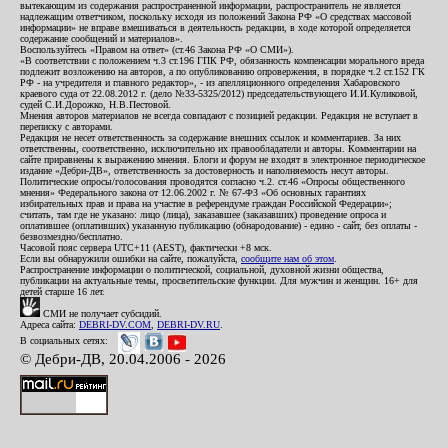
вытекающим из содержания распространенной информации, распространитель не является
надлежащим ответчиком, поскольку исходя из положений Закона РФ «О средствах массовой
информации» не вправе вмешиваться в деятельность редакции, в ходе которой определяется
содержание сообщений и материалов».
Воспользуйтесь «Правом на ответ» (ст.46 Закона РФ «О СМИ»).
«В соответствии с положением ч.3 ст.196 ГПК РФ, обязанность компенсации морального вреда
подлежит возложению на авторов, а по опубликованию опровержения, в порядке ч.2 ст.152 ГК
РФ - на учредителя и главного редактор», - из апелляционного определения Хабаровского
краевого суда от 22.08.2012 г. (дело №33-5325/2012) председательствующего И.И.Куликовой,
судей С.И.Дорожко, Н.В.Пестовой.
Мнения авторов материалов не всегда совпадают с позицией редакции. Редакция не вступает в
переписку с авторами.
Редакция не несет ответственность за содержание внешних ссылок и комментариев. За них
ответственны, соответственно, исключительно их правообладатели и авторы. Комментарии на
сайте приравнены к выражению мнения. Блоги и форум не входят в электронное периодическое
издание «Дебри-ДВ», ответственность за достоверность и наполняемость несут авторы.
Политические опросы/голосования проводятся согласно ч.2. ст.46 «Опросы общественного
мнения» Федерального закона от 12.06.2002 г. № 67-ФЗ «Об основных гарантиях
избирательных прав и права на участие в референдуме граждан Российской Федерации»;
считать, там где не указано: лицо (лица), заказавшее (заказавших) проведение опроса и
оплатившее (оплативших) указанную публикацию (обнародование) - едино - сайт, без оплаты -
безвозмездно/бесплатно.
Часовой пояс сервера UTC+11 (AEST), фактически +8 мск.
Если вы обнаружили ошибки на сайте, пожалуйста,
сообщите нам об этом
.
Распространение информации о политической, социальной, духовной жизни общества,
публикации на актуальные темы, просветительские функции. Для мужчин и женщин. 16+ для
детей старше 16 лет.
СМИ не получает субсидий.
Адреса сайта:
DEBRI-DV.COM
,
DEBRI-DV.RU
.
В социальных сетях:
© Дебри-ДВ, 20.04.2006 - 2026