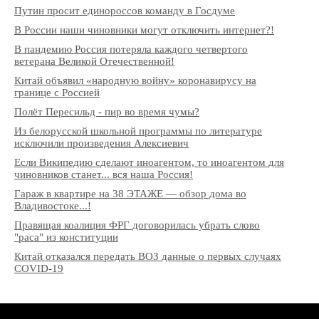
Путин просит единороссов команду в Госдуме
В России наши чиновники могут отключить интернет?!
В пандемию Россия потеряла каждого четвертого
ветерана Великой Отечественной!
Китай объявил «народную войну» коронавирусу на
границе с Россией
Полёт Пересильд - пир во время чумы?
Из белорусской школьной программы по литературе
исключили произведения Алексиевич
Если Википедию сделают иноагентом, то иноагентом для
чиновников станет... вся наша Россия!
Гараж в квартире на 38 ЭТАЖЕ — обзор дома во
Владивостоке...!
Правящая коалиция ФРГ договорилась убрать слово
"раса" из конституции
Китай отказался передать ВОЗ данные о первых случаях
COVID-19