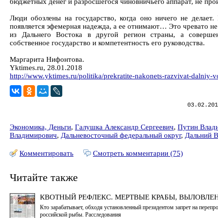
бюджетных денег и разросшегося чиновничьего аппарат, не про
Люди обозлены на государство, когда оно ничего не делает.
появляется эфемерная надежда, а ее отнимают… Это чревато не
из Дальнего Востока в другой регион страны, а соверш
собственное государство и компетентность его руководства.
Маргарита Нифонтова.
Yktimes.ru, 28.01.2018
http://www.yktimes.ru/politika/prekratite-nakonets-razvivat-dalniy-v
03.02.201
Экономика, Деньги
,
Галушка Александр Сергеевич
,
Путин Влад
Владимирович
,
Дальневосточный федеральный округ
,
Дальний 
Комментировать
Смотреть комментарии (75)
Читайте также
КВОТНЫЙ РЕФЛЕКС. МЕРТВЫЕ КРАБЫ, ВЫЛОВЛЕ
Кто зарабатывает, обходя установленный президентом запрет на перепр
российской рыбы. Расследования