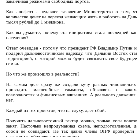
заканчивая режимами свободных портов.
Как апофеоз - недавнее заявление Министерства о том, ч
количество денег на переезд желающим жить и работать на Дал
тысяч рублей до 1 миллиона.
Как вы думаете, почему эта инициатива стала последней ка
населения?
Ответ очевиден - потому что президент РФ Владимир Путин не
подарил дальневосточникам надежду, что Дальний Восток ста
территорией, с которой можно будет связывать свое будуще
семьи.
Но что же произошло в реальности?
На самом деле сразу же создали кучу разных чиновничьих 
проводить масштабные саммиты, объявлять о каких-
возможностях и финансовых вливаниях. А реального движения к
нет.
Каждый из тех проектов, что на слуху, дает сбой.
Получить дальневосточный гектар можно, только если повезе
занят. Настолько непродуманная схема, неподготовленная, 
собой не совпадают. Не так давно члены ОНФ проверили 
называется, убедились в этом лично.