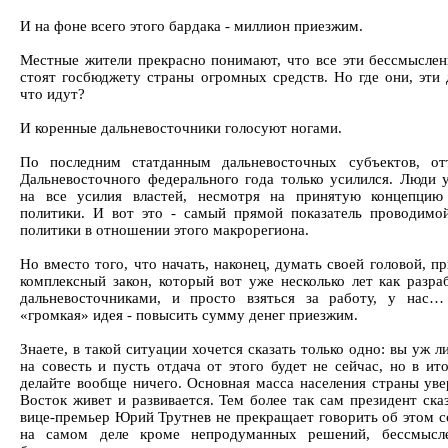
И на фоне всего этого бардака - миллион приезжим.
Местные жители прекрасно понимают, что все эти бессмысле
стоят госбюджету страны огромных средств. Но где они, эти 
что идут?
И коренные дальневосточники голосуют ногами.
По последним статданным дальневосточных субъектов, от
Дальневосточного федерального года только усилился. Люди 
на все усилия властей, несмотря на принятую концепцию
политики. И вот это - самый прямой показатель проводимой
политики в отношении этого макрорегиона.
Но вместо того, что начать, наконец, думать своей головой, 
комплексный закон, который вот уже несколько лет как разра
дальневосточниками, и просто взяться за работу, у нас…
«громкая» идея - повысить сумму денег приезжим.
Знаете, в такой ситуации хочется сказать только одно: вы уж л
на совесть и пусть отдача от этого будет не сейчас, но в ит
делайте вообще ничего. Основная масса населения страны уве
Восток живет и развивается. Тем более так сам президент ска
вице-премьер Юрий Трутнев не прекращает говорить об этом 
на самом деле кроме непродуманных решений, бессмысле