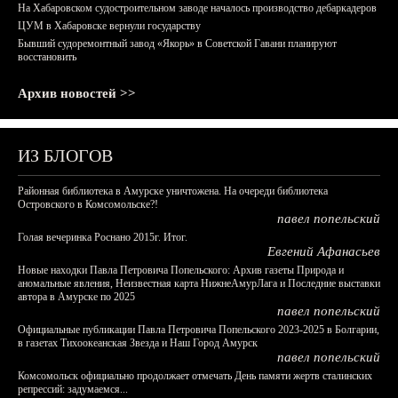
На Хабаровском судостроительном заводе началось производство дебаркадеров
ЦУМ в Хабаровске вернули государству
Бывший судоремонтный завод «Якорь» в Советской Гавани планируют
восстановить
Архив новостей >>
ИЗ БЛОГОВ
Районная библиотека в Амурске уничтожена. На очереди библиотека
Островского в Комсомольске?!
павел попельский
Голая вечеринка Роснано 2015г. Итог.
Евгений Афанасьев
Новые находки Павла Петровича Попельского: Архив газеты Природа и
аномальные явления, Неизвестная карта НижнеАмурЛага и Последние выставки
автора в Амурске по 2025
павел попельский
Официальные публикации Павла Петровича Попельского 2023-2025 в Болгарии,
в газетах Тихоокеанская Звезда и Наш Город Амурск
павел попельский
Комсомольск официально продолжает отмечать День памяти жертв сталинских
репрессий: задумаемся...