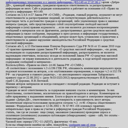
информационных технологиях и о защите информации» (ФЗ-149 от 27.07.06 г.)
архив «Дебри-
ДВ», хранящий информацию, гражданско-правовую ответственность за распространение
информации не несет. Сайт и редакция основываются и работают на основании ст.8 «Право на
доступ к информации» ФЗ-149.
Согласно пп.3,4,6 ст.57 Закона РФ «О СМИ», «Редакция, главный редактор, журналист не несут
ответственности за распространение сведений, не соответствующих действительности и
порочащих честь и достоинство граждан и организаций, либо ущемляющих права и законные
интересы граждан, либо представляющих собой злоупотребление свободой массовой
информации и (или) правами журналиста: ...если они являются дословным воспроизведением
сообщений и материалов или их фрагментов, распространенных другим средством массовой
информации (а также сообщения, переданные в пресс-релизах и информация государственных,
общественных организаций и объединений), которое может быть установлено и привлечено к
ответственности за данное нарушение законодательства Российской Федерации о средствах
массовой информации».
Согласно абз.3, п.13 Постановления Пленума Верховного Суда РФ №16 от 15 июня 2010 года
«О практике применения судами Закона РФ «О средствах массовой информации», «по делам,
вытекающим из содержания распространенной информации, распространитель не является
надлежащим ответчиком, поскольку исходя из положений Закона РФ «О средствах массовой
информации» не вправе вмешиваться в деятельность редакции, в ходе которой определяется
содержание сообщений и материалов».
Воспользуйтесь «Правом на ответ» (ст.46 Закона РФ «О СМИ»).
«В соответствии с положением ч.3 ст.196 ГПК РФ, обязанность компенсации морального вреда
подлежит возложению на авторов, а по опубликованию опровержения, в порядке ч.2 ст.152 ГК
РФ - на учредителя и главного редактор», - из апелляционного определения Хабаровского
краевого суда от 22.08.2012 г. (дело №33-5325/2012) председательствующего И.И.Куликовой,
судей С.И.Дорожко, Н.В.Пестовой.
Мнения авторов материалов не всегда совпадают с позицией редакции. Редакция не вступает в
переписку с авторами.
Редакция не несет ответственность за содержание внешних ссылок и комментариев. За них
ответственны, соответственно, исключительно их правообладатели и авторы. Комментарии на
сайте приравнены к выражению мнения. Блоги и форум не входят в электронное периодическое
издание «Дебри-ДВ», ответственность за достоверность и наполняемость несут авторы.
Политические опросы/голосования проводятся согласно ч.2. ст.46 «Опросы общественного
мнения» Федерального закона от 12.06.2002 г. № 67-ФЗ «Об основных гарантиях
избирательных прав и права на участие в референдуме граждан Российской Федерации»;
считать, там где не указано: лицо (лица), заказавшее (заказавших) проведение опроса и
оплатившее (оплативших) указанную публикацию (обнародование) - едино - сайт, без оплаты -
безвозмездно/бесплатно.
Часовой пояс сервера UTC+11 (AEST), фактически +8 мск.
Если вы обнаружили ошибки на сайте, пожалуйста,
сообщите нам об этом
.
Распространение информации о политической, социальной, духовной жизни общества,