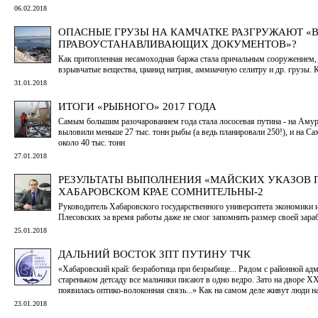
06.02.2018
ОПАСНЫЕ ГРУЗЫ НА КАМЧАТКЕ РАЗГРУЖАЮТ «
ПРАВОУСТАНАВЛИВАЮЩИХ ДОКУМЕНТОВ»?
Как притопленная несамоходная баржа стала причальным сооружением,
взрывчатые вещества, цианид натрия, аммиачную селитру и др. грузы.
31.01.2018
ИТОГИ «РЫБНОГО» 2017 ГОДА
Самым большим разочарованием года стала лососевая путина - на Амуре
выловили меньше 27 тыс. тонн рыбы (а ведь планировали 250!), и на Са
около 40 тыс. тонн
27.01.2018
РЕЗУЛЬТАТЫ ВЫПОЛНЕНИЯ «МАЙСКИХ УКАЗОВ П
ХАБАРОВСКОМ КРАЕ СОМНИТЕЛЬНЫ-2
Руководитель Хабаровского государственного университета экономик
Плесовских за время работы даже не смог запомнить размер своей зара
25.01.2018
ДАЛЬНИЙ ВОСТОК ЗПТ ПУТИНУ ТЧК
«Хабаровский край: безработица при безрыбице... Рядом с районной ад
стареньком детсаду все мальчики писают в одно ведро. Зато на дворе XXI
появилась оптико-волоконная связь...» Как на самом деле живут люди н
23.01.2018