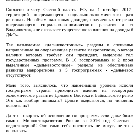
Согласно отчету Счетной палаты РФ, на 1 октября 2017
территорий опережающего социально-экономического ра
регионах. Но объем налоговых доходов, полученных от рези
опережающего социально-экономического развития и с
Владивосток, «не оказывает существенного влияния на доходы 
ДФО».
Так называемые «дальневосточные» разделы и специальн
направленные на опережающее развитие макрорегиона, о котор
наличия которых требует сам президент, выделены т
государственных программ. В 16 госпрограммах и 2 прое
выделенные «дальневосточные» разделы не обеспечива
развития макрорегиона, в 5 госпрограммах - «дальнево
отсутствуют.
Мало того, выяснилось, что наименьший уровень исполн
госпрограмм страны приходится именно на госпрогра
экономическое развитие Дальнего Востока и Байкальского регио
Это как вообще понимать? Деньги выделяются, но чиновник
освоить их?
Да что говорить об исполнении госпрограмм, если даже бюд
самого Минвостокразвития России за 2016 год Счетная 
недостоверной! Они сами себя посчитать не могут, не то 
исполнять.