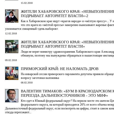
15.02.2018
ЖИТЕЛИ ХАБАРОВСКОГО КРАЯ: «НЕВЫПОЛНЕН
ПОДРЫВАЕТ АВТОРИТЕТ ВЛАСТИ»-2
Как в Хабаровском крае ищут «врагов народа» и «жёлтую прессу»... У н
что это враги из «жёлтой прессы» намеренно выискивают жареные факты
упоминается священный «день выборов»
12.02.2018
ЖИТЕЛИ ХАБАРОВСКОГО КРАЯ: «НЕВЫПОЛНЕН
ПОДРЫВАЕТ АВТОРИТЕТ ВЛАСТИ»
Люди не верят министру здравоохранения Хабаровского края Александ
обманули, поэтому мы вынуждены обращаться в вышестоящие инстанц
09.02.2018
ПРИМОРСКИЙ КРАЙ: НЕ НАЛОМАТЬ ДРОВ
На январской сессии приморского парламента депутаты приняли обраще
вопросу заготовки валежника
08.02.2018
ВАЛЕНТИН ТИМАКОВ: «БУМ В КРАСНОДАРСКОМ К
ПЕРЕЕЗДА ДАЛЬНЕВОСТОЧНИКОВ - ЭТО МИФ»
Кто едет в Южный федеральный округ? На первом месте это жители Це
федерального округа, на который приходится 26% от всего объема меж
Дальневосточный федеральный округ, если посмотреть на цифры, стоит в самом конц
откуда переезжают...