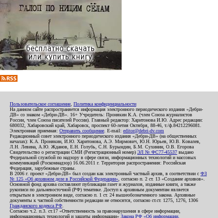
Пользовательское соглашение
,
Политика конфиденциальности
На данном сайте распространяется информация электронного периодического издания «Дебри-
ДВ» со знаком «Дебри-ДВ». 16+ Учредитель: Пронякин К.А. (член Союза журналистов
России, член Союза писателей России). Главный редактор: Харитонова И.Ю. Адрес редакции:
680032, Хабаровский край, Хабаровск, проспект 60-летия Октября, 88-46, т./ф.84212296081.
Электронная приемная:
Отправить сообщение
. E-mail:
editor@debri-dv.com
Редакционный совет электронного периодического издания «Дебри-ДВ» (на общественных
началах): К.А. Пронякин, И.Ю. Харитонова, А.Э. Мирмович, Ю.Н. Юрьев, Ю.В. Ковалев,
Л.Н. Левина, А.Ю. Жданов, Е.Н. Голубь, С.Н. Бурындин, Б.М. Сухинин, О.В. Егорова
Свидетельство о регистрации СМИ (Регистрационный номер)
ЭЛ № ФС77-45537
выдано
Федеральной службой по надзору в сфере связи, информационных технологий и массовых
коммуникаций (Роскомнадзор) 16.06.2011 г. Территория распространения: Российская
Федерация, зарубежные страны.
В 2006 г. проект «Дебри-ДВ» был создан как электронный частный архив, в соответствии с
ФЗ
№ 125 «Об архивном деле в Российской Федерации»
, согласно п. 2 ст. 13 «Создание архивов».
Основной фонд архива составляют публикации газет и журналов, изданные книги, а также
рукописи по дальневосточной (РФ) тематике. Доступ к архивным документам является
открытым в электронном виде, согласно п. 1 ст. 24 вышеобозначенного закона. Архивные
документы к частной собственности редакции не относятся, согласно ст.ст. 1275, 1276, 1306
Гражданского кодекса РФ
.
Согласно ч.2. п.3. ст.17 «Ответственность за правонарушения в сфере информации,
информационных технологий и защиты информации»
Закона РФ «Об информации,