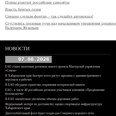
Птицы атакуют российские самолёты
Власть бритых голов
Спешно сделали фонтан, - так сделайте автовокзал!
Сгустились грозовые тучи над начальником управления здраво
Валерием Жуковым
НОВОСТИ
07.08.2026
ЕАО станет пилотным регионом нового проекта Мастерской управления
«Сенеж»
В Хабаровском крае быстрее всего растут зарплаты у административного
персонала и рабочих
В ЕАО обсудили стратегию сохранения исторической памяти
ЕАО - в числе 40 российских регионов-участников кампании «Продвижение
безопасности»
В ЕАО значительно увеличены объемы дорожных работ
Федеральный эксперт по достоинству оценил спортивную инфраструктуру
Хабаровского края
Дноуглубительный флот будет создан для Северного морского пути