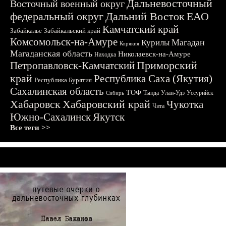
Дальневосточный
Восточный военный округ
федеральный округ
Дальний Восток
ЕАО
Камчатский край
Забайкалье
Забайкальский край
Комсомольск-на-Амуре
Магадан
Курилы
Корякия
Магаданская область
Николаевск-на-Амуре
Находка
Приморский
Петропавловск-Камчатский
край
Республика Саха (Якутия)
Республика Бурятия
Сахалинская область
ТОФ
Тында
Улан-Удэ
Уссурийск
Сибирь
Хабаровск
Хабаровский край
Чукотка
Чита
Южно-Сахалинск
Якутск
Все теги >>