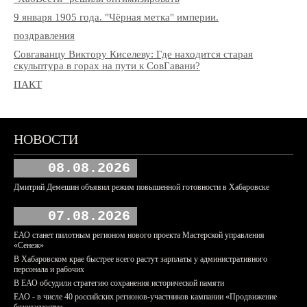
9 января 1905 года. "Чёрная метка" империи.
поздравления
Совгаванцу Виктору Киселеву: Где находится старая
скульптура в горах на пути к СовГавани?
ПАКТ
НОВОСТИ
08.08.2026
Дмитрий Демешин объявил режим повышенной готовности в Хабаровске
07.08.2026
ЕАО станет пилотным регионом нового проекта Мастерской управления
«Сенеж»
В Хабаровском крае быстрее всего растут зарплаты у административного
персонала и рабочих
В ЕАО обсудили стратегию сохранения исторической памяти
ЕАО - в числе 40 российских регионов-участников кампании «Продвижение