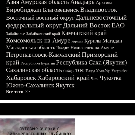
Азия
Амурская область
Анадырь
Арктика
Биробиджан
Владивосток
Благовещенск
Дальневосточный
Восточный военный округ
федеральный округ
Дальний Восток
ЕАО
Камчатский край
Забайкалье
Забайкальский край
Комсомольск-на-Амуре
Магадан
Курилы
Корякия
Магаданская область
Николаевск-на-Амуре
Находка
Приморский
Петропавловск-Камчатский
край
Республика Саха (Якутия)
Республика Бурятия
Сахалинская область
ТОФ
Тында
Улан-Удэ
Уссурийск
Сибирь
Хабаровск
Хабаровский край
Чукотка
Чита
Южно-Сахалинск
Якутск
Все теги >>