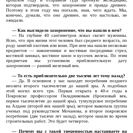
прошлом году и отправили туда пробную экспедицию,
которая подтвердила, что захоронение и правда древнее.
Поэтому в этом году мы поехали, зная, чего ждать. Мы,
конечно, думали, что оно древнее, но что настолько, не
ожидали.
— Как выглядело захоронение, что вы нашли в нем?
— На глубине 40 сантиметров лежал скелет мужчины.
Ясно, что при жизни этот человек был среднего возраста, по
роду занятий охотник или воин. При нем мы нашли несколько
предметов — наконечники и костяные посредники стрел,
костяной кинжал, костяное шило и кусочек железа. По этим
предметам мы установили приблизительную дату
захоронения — ранний железный век.
— То есть приблизительно две тысячи лет тому назад?
— Да. В основном у нас находят погребения позднего
неолита второго тысячелетия до нашей эры. А подобных
этой могил всего три. Первая открыта в 40-е годы в
Покровске профессором Окладниковым (бронзовый век,
первое тысячелетие до нашей эры), тумулурское погребение
на Алдане (второй век нашей эры), которое выкопала группа
ученых под руководством Мочанова, и второе покровское
погребение (две тысячи лет назад), которое нашли во время
строительных работ. Это будет четвертое.
— Почему вы с такой уверенностью настаиваете на