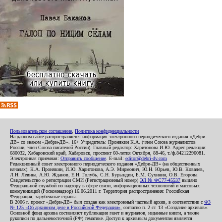
Пользовательское соглашение
,
Политика конфиденциальности
На данном сайте распространяется информация электронного периодического издания «Дебри-
ДВ» со знаком «Дебри-ДВ». 16+ Учредитель: Пронякин К.А. (член Союза журналистов
России, член Союза писателей России). Главный редактор: Харитонова И.Ю. Адрес редакции:
680032, Хабаровский край, Хабаровск, проспект 60-летия Октября, 88-46, т./ф.84212296081.
Электронная приемная:
Отправить сообщение
. E-mail:
editor@debri-dv.com
Редакционный совет электронного периодического издания «Дебри-ДВ» (на общественных
началах): К.А. Пронякин, И.Ю. Харитонова, А.Э. Мирмович, Ю.Н. Юрьев, Ю.В. Ковалев,
Л.Н. Левина, А.Ю. Жданов, Е.Н. Голубь, С.Н. Бурындин, Б.М. Сухинин, О.В. Егорова
Свидетельство о регистрации СМИ (Регистрационный номер)
ЭЛ № ФС77-45537
выдано
Федеральной службой по надзору в сфере связи, информационных технологий и массовых
коммуникаций (Роскомнадзор) 16.06.2011 г. Территория распространения: Российская
Федерация, зарубежные страны.
В 2006 г. проект «Дебри-ДВ» был создан как электронный частный архив, в соответствии с
ФЗ
№ 125 «Об архивном деле в Российской Федерации»
, согласно п. 2 ст. 13 «Создание архивов».
Основной фонд архива составляют публикации газет и журналов, изданные книги, а также
рукописи по дальневосточной (РФ) тематике. Доступ к архивным документам является