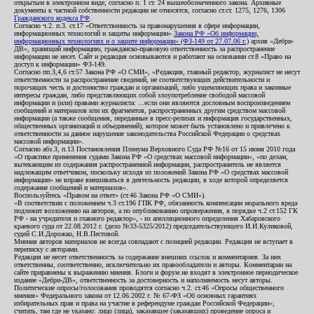
открытым в электронном виде, согласно п. 1 ст. 24 вышеобозначенного закона. Архивные
документы к частной собственности редакции не относятся, согласно ст.ст. 1275, 1276, 1306
Гражданского кодекса РФ
.
Согласно ч.2. п.3. ст.17 «Ответственность за правонарушения в сфере информации,
информационных технологий и защиты информации»
Закона РФ «Об информации,
информационных технологиях и о защите информации» (ФЗ-149 от 27.07.06 г.)
архив «Дебри-
ДВ», хранящий информацию, гражданско-правовую ответственность за распространение
информации не несет. Сайт и редакция основываются и работают на основании ст.8 «Право на
доступ к информации» ФЗ-149.
Согласно пп.3,4,6 ст.57 Закона РФ «О СМИ», «Редакция, главный редактор, журналист не несут
ответственности за распространение сведений, не соответствующих действительности и
порочащих честь и достоинство граждан и организаций, либо ущемляющих права и законные
интересы граждан, либо представляющих собой злоупотребление свободой массовой
информации и (или) правами журналиста: ...если они являются дословным воспроизведением
сообщений и материалов или их фрагментов, распространенных другим средством массовой
информации (а также сообщения, переданные в пресс-релизах и информация государственных,
общественных организаций и объединений), которое может быть установлено и привлечено к
ответственности за данное нарушение законодательства Российской Федерации о средствах
массовой информации».
Согласно абз.3, п.13 Постановления Пленума Верховного Суда РФ №16 от 15 июня 2010 года
«О практике применения судами Закона РФ «О средствах массовой информации», «по делам,
вытекающим из содержания распространенной информации, распространитель не является
надлежащим ответчиком, поскольку исходя из положений Закона РФ «О средствах массовой
информации» не вправе вмешиваться в деятельность редакции, в ходе которой определяется
содержание сообщений и материалов».
Воспользуйтесь «Правом на ответ» (ст.46 Закона РФ «О СМИ»).
«В соответствии с положением ч.3 ст.196 ГПК РФ, обязанность компенсации морального вреда
подлежит возложению на авторов, а по опубликованию опровержения, в порядке ч.2 ст.152 ГК
РФ - на учредителя и главного редактор», - из апелляционного определения Хабаровского
краевого суда от 22.08.2012 г. (дело №33-5325/2012) председательствующего И.И.Куликовой,
судей С.И.Дорожко, Н.В.Пестовой.
Мнения авторов материалов не всегда совпадают с позицией редакции. Редакция не вступает в
переписку с авторами.
Редакция не несет ответственность за содержание внешних ссылок и комментариев. За них
ответственны, соответственно, исключительно их правообладатели и авторы. Комментарии на
сайте приравнены к выражению мнения. Блоги и форум не входят в электронное периодическое
издание «Дебри-ДВ», ответственность за достоверность и наполняемость несут авторы.
Политические опросы/голосования проводятся согласно ч.2. ст.46 «Опросы общественного
мнения» Федерального закона от 12.06.2002 г. № 67-ФЗ «Об основных гарантиях
избирательных прав и права на участие в референдуме граждан Российской Федерации»;
считать, там где не указано: лицо (лица), заказавшее (заказавших) проведение опроса и