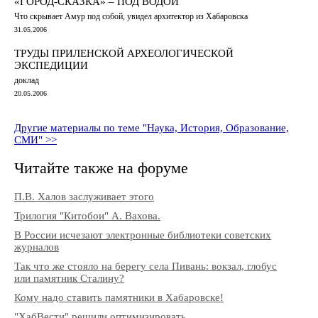
«ГОРОД-СКАЗКА» – ПОД ВОДОЙ
Что скрывает Амур под собой, увидел архитектор из Хабаровска
31.05.2006
ТРУДЫ ПРИЛЕНСКОЙ АРХЕОЛОГИЧЕСКОЙ
ЭКСПЕДИЦИИ
доклад
20.05.2006
Другие материалы по теме "Наука, История, Образование,
СМИ" >>
Читайте также на форуме
П.В. Халов заслуживает этого
Трилогия "Китобои" А. Вахова.
В России исчезают электронные библиотеки советских
журналов
Так что же стояло на берегу села Пивань: вокзал, глобус
или памятник Сталину?
Кому надо ставить памятники в Хабаровске!
"ХабВести" решили оптимизировать