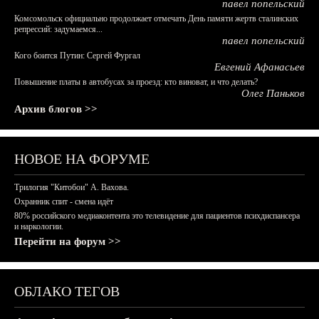
павел попельский
Комсомольск официально продолжает отмечать День памяти жертв сталинских
репрессий: задумаемся...
павел попельский
Кого боится Путин: Сергей Фургал
Евгений Афанасьев
Повышение платы в автобусах за проезд: кто виноват, и что делать?
Олег Паньков
Архив блогов >>
НОВОЕ НА ФОРУМЕ
Трилогия "Китобои" А. Вахова.
Охранник спит - смена идёт
80% российского медиаконтента это телевидение для пациентов психдиспансера
и наркологии.
Перейти на форум >>
ОБЛАКО ТЕГОВ