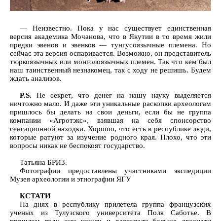
— Неизвестно. Пока у нас существует единственная
версия академика Мочанова, что в Якутии в то время жили
предки эвенов и эвенков — тунгусоязычные племена. Но
сейчас эта версия оспаривается. Возможно, он представитель
тюркоязычных или монголоязычных племен. Так что кем был
наш таинственный незнакомец, так с ходу не решишь. Будем
ждать анализов.
P.S.
Не секрет, что денег на нашу науку выделяется
ничтожно мало. И даже эти уникальные раскопки археологам
пришлось бы делать на свои деньги, если бы не группа
компании «Агротэкс», взявшая на себя спонсорство
сенсационной находки. Хорошо, что есть в республике люди,
которые ратуют за изучение родного края. Плохо, что эти
вопросы никак не беспокоят государство.
Татьяна БРИЗ.
Фотографии предоставлены участниками экспедиции
Музея археологии и этнографии ЯГУ
КСТАТИ
На днях в республику прилетела группа французских
ученых из Тулузского университета Поля Саботье. В
прошлом году они нашли и раскопали больше двадцати