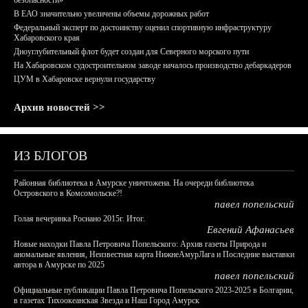
безопасности»
В ЕАО значительно увеличены объемы дорожных работ
Федеральный эксперт по достоинству оценил спортивную инфраструктуру
Хабаровского края
Дноуглубительный флот будет создан для Северного морского пути
На Хабаровском судостроительном заводе началось производство дебаркадеров
ЦУМ в Хабаровске вернули государству
Архив новостей >>
ИЗ БЛОГОВ
Районная библиотека в Амурске уничтожена. На очереди библиотека
Островского в Комсомольске?!
павел попельский
Голая вечеринка Роснано 2015г. Итог.
Евгений Афанасьев
Новые находки Павла Петровича Попельского: Архив газеты Природа и
аномальные явления, Неизвестная карта НижнеАмурЛага и Последние выставки
автора в Амурске по 2025
павел попельский
Официальные публикации Павла Петровича Попельского 2023-2025 в Болгарии,
в газетах Тихоокеанская Звезда и Наш Город Амурск