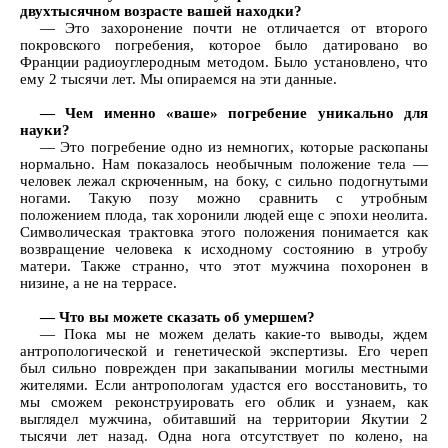
двухтысячном возрасте вашей находки?
— Это захоронение почти не отличается от второго
покровского погребения, которое было датировано во
Франции радиоуглеродным методом. Было установлено, что
ему 2 тысячи лет. Мы опираемся на эти данные.
— Чем именно «ваше» погребение уникально для
науки?
— Это погребение одно из немногих, которые раскопаны
нормально. Нам показалось необычным положение тела —
человек лежал скрюченным, на боку, с сильно подогнутыми
ногами. Такую позу можно сравнить с утробным
положением плода, так хоронили людей еще с эпохи неолита.
Символическая трактовка этого положения понимается как
возвращение человека к исходному состоянию в утробу
матери. Также странно, что этот мужчина похоронен в
низине, а не на террасе.
— Что вы можете сказать об умершем?
— Пока мы не можем делать какие-то выводы, ждем
антропологической и генетической экспертизы. Его череп
был сильно поврежден при закапывании могилы местными
жителями. Если антропологам удастся его восстановить, то
мы сможем реконструировать его облик и узнаем, как
выглядел мужчина, обитавший на территории Якутии 2
тысячи лет назад. Одна нога отсутствует по колено, на