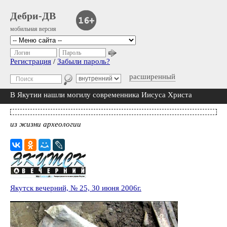
Дебри-ДВ
мобильная версия
Логин
Пароль
Регистрация
/
Забыли пароль?
расширенный
В Якутии нашли могилу современника Иисуса Христа
из жизни археологии
Якутск вечерний, № 25, 30 июня 2006г.