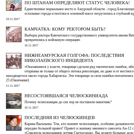
ПО ШТАНАМ ОПРЕДЕЛЯЮТ СТАТУС ЧЕЛОВЕКА!
Единственное нормальное место в Амурской области - город Благовеще
остальные города и посёлки в основной массе погрузились в глубокий к
19.11.2017
КАМЧАТКА: КОМУ РЕКТОРОМ БЫТЬ?
Выборы ректора Камчатского государственного университета имени Вит
превратились в войсковую операцию
16.11.2017
НИЖНЕАМУРСКАЯ ГОЛГОФА: ПОСЛЕДСТВИЯ
НИКОЛАЕВСКОГО ИНЦИДЕНТА
«Оказавшиеся у власти, товарищи сделали ряд тактических ошибок, иб
оторваны не только от общего потока революции, но даже и от местного
находящегося около города Хабаровска. Эти товарищи за свои ошибки поплатились
25 (Окончание)
11.11.2017
НЕСОСТОЯВШАЯСЯ ЧЕЛЮСКИНИАДА
Почему челюскинцам до сих пор не поставили памятник?
10.11.2017
ПОСЛЕДНЯЯ ИЗ ЧЕЛЮСКИНЦЕВ
Карина Васильева: Тем, кто помнит челюскинцев, особенно дальневосто
передаю большой привет! Привет и экипажу именного самолета Ан-12 с
«Спасатель челюскинцев летчик Светогоров». Вы делаете большое дело 