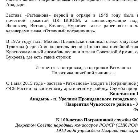
Анадыре.
Застава «Ратманова» первой в отряде в 1949 году была 
почетной грамотой ЦК ВЛКСМ, а военнослужащие подр
Якшиваев, Вяткин, Кочнев, Нурагаев также ранее всех в ч
кавалерами знака «Отличный пограничник».
В 1972 году поэт Михаил Пляцковский написал стихи к музык
Туликова (первый исполнитель песни «Полосочка ничейной ти
Краснознаменный ансамбль песни и пляски Советской Армии, с
Букреев), где есть такие строки:
И тянется за островом, за островом Ратманова
Полосочка ничейной тишины...
С 1 мая 2015 года - застава «Ратманова» входит в Пограничное
ФСБ России по восточному арктическому району. Служба продо
Константин 
Анадырь - п. Урелики Провиденского городского о
Лаврентия Чукотского района - 
Фо
К 100-летию Пограничной службы ФС
Декретом Совета народных комиссаров РСФСР (СНК РСФ
1918 года учреждена Пограничная охр