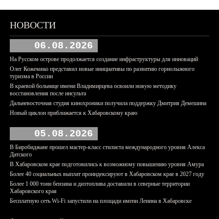
НОВОСТИ
06.08.2026
На Русском острове продолжается создание инфраструктуры для инноваций
Олег Кожемяко представил новые инициативы по развитию горнолыжного
туризма в России
В краевой больнице имени Владимирцева освоили новую методику
восстановления после инсульта
Дальневосточная студия кинохроники получила поддержку Дмитрия Демешина
Новый циклон приближается к Хабаровскому краю
05.08.2026
В Биробиджане прошел мастер-класс стилиста международного уровня Алекса
Датского
В Хабаровском крае подготовились к возможному повышению уровня Амура
Более 40 социальных выплат проиндексируют в Хабаровском крае в 2027 году
Более 1 000 тонн бензина и дизтоплива доставили в северные территории
Хабаровского края
Бесплатную сеть Wi-Fi запустили на площади имени Ленина в Хабаровске