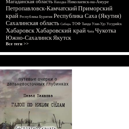
Магаданская область
Николаевск-на-Амуре
Находка
Приморский
Петропавловск-Камчатский
край
Республика Саха (Якутия)
Республика Бурятия
Сахалинская область
ТОФ
Тында
Улан-Удэ
Уссурийск
Сибирь
Хабаровск
Хабаровский край
Чукотка
Чита
Южно-Сахалинск
Якутск
Все теги >>