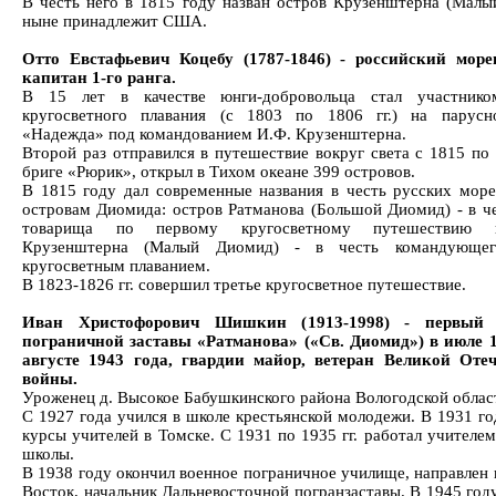
В честь него в 1815 году назван остров Крузенштерна (Малы
ныне принадлежит США.
Отто Евстафьевич Коцебу (1787-1846) - российский море
капитан 1-го ранга.
В 15 лет в качестве юнги-добровольца стал участнико
кругосветного плавания (с 1803 по 1806 гг.) на парус
«Надежда» под командованием И.Ф. Крузенштерна.
Второй раз отправился в путешествие вокруг света с 1815 по 
бриге «Рюрик», открыл в Тихом океане 399 островов.
В 1815 году дал современные названия в честь русских море
островам Диомида: остров Ратманова (Большой Диомид) - в че
товарища по первому кругосветному путешествию 
Крузенштерна (Малый Диомид) - в честь командующе
кругосветным плаванием.
В 1823-1826 гг. совершил третье кругосветное путешествие.
Иван Христофорович Шишкин (1913-1998) - первый 
пограничной заставы «Ратманова» («Св. Диомид») в июле 1
августе 1943 года, гвардии майор, ветеран Великой Оте
войны.
Уроженец д. Высокое Бабушкинского района Вологодской облас
С 1927 года учился в школе крестьянской молодежи. В 1931 го
курсы учителей в Томске. С 1931 по 1935 гг. работал учителе
школы.
В 1938 году окончил военное пограничное училище, направлен 
Восток, начальник Дальневосточной погранзаставы. В 1945 год