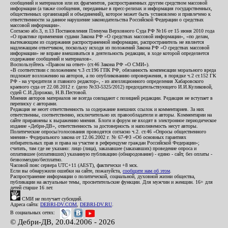
сообщений и материалов или их фрагментов, распространенных другим средством массовой
информации (а также сообщения, переданные в пресс-релизах и информация государственных,
общественных организаций и объединений), которое может быть установлено и привлечено к
ответственности за данное нарушение законодательства Российской Федерации о средствах
массовой информации».
Согласно абз.3, п.13 Постановления Пленума Верховного Суда РФ №16 от 15 июня 2010 года
«О практике применения судами Закона РФ «О средствах массовой информации», «по делам,
вытекающим из содержания распространенной информации, распространитель не является
надлежащим ответчиком, поскольку исходя из положений Закона РФ «О средствах массовой
информации» не вправе вмешиваться в деятельность редакции, в ходе которой определяется
содержание сообщений и материалов».
Воспользуйтесь «Правом на ответ» (ст.46 Закона РФ «О СМИ»).
«В соответствии с положением ч.3 ст.196 ГПК РФ, обязанность компенсации морального вреда
подлежит возложению на авторов, а по опубликованию опровержения, в порядке ч.2 ст.152 ГК
РФ - на учредителя и главного редактор», - из апелляционного определения Хабаровского
краевого суда от 22.08.2012 г. (дело №33-5325/2012) председательствующего И.И.Куликовой,
судей С.И.Дорожко, Н.В.Пестовой.
Мнения авторов материалов не всегда совпадают с позицией редакции. Редакция не вступает в
переписку с авторами.
Редакция не несет ответственность за содержание внешних ссылок и комментариев. За них
ответственны, соответственно, исключительно их правообладатели и авторы. Комментарии на
сайте приравнены к выражению мнения. Блоги и форум не входят в электронное периодическое
издание «Дебри-ДВ», ответственность за достоверность и наполняемость несут авторы.
Политические опросы/голосования проводятся согласно ч.2. ст.46 «Опросы общественного
мнения» Федерального закона от 12.06.2002 г. № 67-ФЗ «Об основных гарантиях
избирательных прав и права на участие в референдуме граждан Российской Федерации»;
считать, там где не указано: лицо (лица), заказавшее (заказавших) проведение опроса и
оплатившее (оплативших) указанную публикацию (обнародование) - едино - сайт, без оплаты -
безвозмездно/бесплатно.
Часовой пояс сервера UTC+11 (AEST), фактически +8 мск.
Если вы обнаружили ошибки на сайте, пожалуйста,
сообщите нам об этом
.
Распространение информации о политической, социальной, духовной жизни общества,
публикации на актуальные темы, просветительские функции. Для мужчин и женщин. 16+ для
детей старше 16 лет.
СМИ не получает субсидий.
Адреса сайта:
DEBRI-DV.COM
,
DEBRI-DV.RU
.
В социальных сетях:
© Дебри-ДВ, 20.04.2006 - 2026