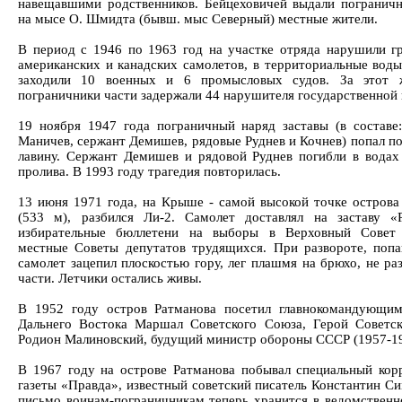
навещавшими родственников. Бейцеховичей выдали погранич
на мысе О. Шмидта (бывш. мыс Северный) местные жители.
В период с 1946 по 1963 год на участке отряда нарушили г
американских и канадских самолетов, в территориальные воды
заходили 10 военных и 6 промысловых судов. За этот 
пограничники части задержали 44 нарушителя государственной 
19 ноября 1947 года пограничный наряд заставы (в составе
Маничев, сержант Демишев, рядовые Руднев и Кочнев) попал п
лавину. Сержант Демишев и рядовой Руднев погибли в водах
пролива. В 1993 году трагедия повторилась.
13 июня 1971 года, на Крыше - самой высокой точке острова
(533 м), разбился Ли-2. Самолет доставлял на заставу «
избирательные бюллетени на выборы в Верховный Сове
местные Советы депутатов трудящихся. При развороте, попа
самолет зацепил плоскостью гору, лег плашмя на брюхо, не ра
части. Летчики остались живы.
В 1952 году остров Ратманова посетил главнокомандующи
Дальнего Востока Маршал Советского Союза, Герой Советс
Родион Малиновский, будущий министр обороны СССР (1957-19
В 1967 году на острове Ратманова побывал специальный кор
газеты «Правда», известный советский писатель Константин Си
письмо воинам-пограничникам теперь хранится в ведомственн