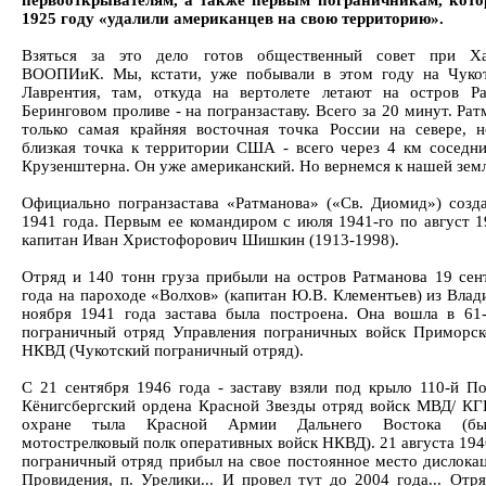
первооткрывателям, а также первым пограничникам, кото
1925 году «удалили американцев на свою территорию».
Взяться за это дело готов общественный совет при Ха
ВООПИиК. Мы, кстати, уже побывали в этом году на Чукот
Лаврентия, там, откуда на вертолете летают на остров Р
Беринговом проливе - на погранзаставу. Всего за 20 минут. Рат
только самая крайняя восточная точка России на севере, 
близкая точка к территории США - всего через 4 км соседни
Крузенштерна. Он уже американский. Но вернемся к нашей земл
Официально погранзастава «Ратманова» («Св. Диомид») созд
1941 года. Первым ее командиром с июля 1941-го по август 1
капитан Иван Христофорович Шишкин (1913-1998).
Отряд и 140 тонн груза прибыли на остров Ратманова 19 сен
года на пароходе «Волхов» (капитан Ю.В. Клементьев) из Влад
ноября 1941 года застава была построена. Она вошла в 61
пограничный отряд Управления пограничных войск Приморск
НКВД (Чукотский пограничный отряд).
С 21 сентября 1946 года - заставу взяли под крыло 110-й П
Кёнигсбергский ордена Красной Звезды отряд войск МВД/ К
охране тыла Красной Армии Дальнего Востока (бы
мотострелковый полк оперативных войск НКВД). 21 августа 194
пограничный отряд прибыл на свое постоянное место дислокац
Провидения, п. Урелики... И провел тут до 2004 года... Отря