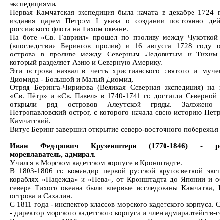
экспедициями.
Первая Камчатская экспедиция была начата в декабре 1724 г
издания царем Петром I указа о создании постоянно дей
российского флота на Тихом океане.
На боте «Св. Гавриил» прошел по проливу между Чукоткой
(впоследствии Берингов пролив) и 16 августа 1728 году 
острова в проливе между Северным Ледовитым и Тихим 
который разделяет Азию и Северную Америку.
Эти острова назвал в честь христианского святого и муче
Диомида - Большой и Малый Диомид.
Отряд Беринга-Чирикова (Великая Северная экспедиция) на 
«Св. Пётр» и «Св. Павел» в 1740-1741 гг. достигли Северной
открыли ряд островов Алеутской гряды. Заложено 
Петропавловский острог, с которого начала свою историю Петр
Камчатский.
Витус Беринг завершил открытие северо-восточного побережья
Иван Федорович Крузенштерн (1770-1846) - ро
мореплаватель, адмирал.
Учился в Морском кадетском корпусе в Кронштадте.
В 1803-1806 гг. командир первой русской кругосветной экс
кораблях «Надежда» и «Нева», от Кронштадта до Японии и о
севере Тихого океана были впервые исследованы Камчатка, 
острова и Сахалин.
С 1811 года - инспектор классов морского кадетского корпуса. 
- директор морского кадетского корпуса и член адмиралтейств-с