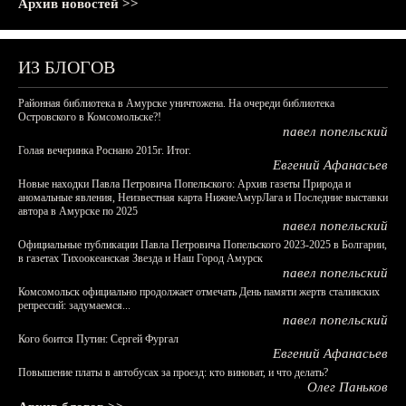
Архив новостей >>
ИЗ БЛОГОВ
Районная библиотека в Амурске уничтожена. На очереди библиотека
Островского в Комсомольске?!
павел попельский
Голая вечеринка Роснано 2015г. Итог.
Евгений Афанасьев
Новые находки Павла Петровича Попельского: Архив газеты Природа и
аномальные явления, Неизвестная карта НижнеАмурЛага и Последние выставки
автора в Амурске по 2025
павел попельский
Официальные публикации Павла Петровича Попельского 2023-2025 в Болгарии,
в газетах Тихоокеанская Звезда и Наш Город Амурск
павел попельский
Комсомольск официально продолжает отмечать День памяти жертв сталинских
репрессий: задумаемся...
павел попельский
Кого боится Путин: Сергей Фургал
Евгений Афанасьев
Повышение платы в автобусах за проезд: кто виноват, и что делать?
Олег Паньков