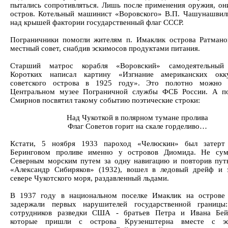
пытались сопротивляться. Лишь после применения оружия, он
остров. Котельный машинист «Воровского» В.П. Чашунашвил
над крышей фактории государственный флаг СССР.
Пограничники помогли жителям п. Имаклик острова Ратмано
местный совет, снабдив эскимосов продуктами питания.
Старший матрос корабля «Воровский» самодеятельный
Коротких написал картину «Изгнание американских окк
советского острова в 1925 году». Это полотно можно 
Центральном музее Пограничной службы ФСБ России. А по
Смирнов посвятил такому событию поэтические строки:
Над Чукоткой в полярном тумане пролива
Флаг Советов горит на скале горделиво…
Кстати, 5 ноября 1933 пароход «Челюскин» был затерт
Беринговом проливе именно у островов Диомида. Не сум
Северным морским путем за одну навигацию и повторив пут
«Александр Сибиряков» (1932), вошел в ледовый дрейф и 
севере Чукотского моря, раздавленный льдами.
В 1937 году в национальном поселке Имаклик на острове
задержали первых нарушителей государственной границы
сотрудников разведки США - братьев Петра и Ивана Бейц
которые пришли с острова Крузенштерна вместе с эс