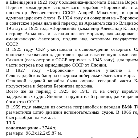
в Швейцарии в 1923 году большевика-дипломата Вацлава Воров
Первым командиром сторожевого корабля «Воровский» ста
инспектор Реввоенсовета СССР Андрей Максимов, в прош
адмирал царского флота. В 1924 году он совершил на «Воровск
в советское время дальний переход из Архангельска во Владивос
19 августа 1925 года «Воровский» (командир Александр Клюсс)
острову Ратманова и высадил десант моряков, ликвидировав 
американскую факторию, подняв над островом государств
СССР.
В 1925 году СКР участвовали в освобождении северного С
японских захватчиков, доставил правительственную комисс
Сахалин (весь остров к СССР вернулся в 1945 году), для прие
части острова под юрисдикцию СССР от Японии.
В 1927 году «Воровский» принимал участие в ли
белогвардейских банд на северном побережье Охотского моря.
Основной задачей корабля была охрана северной части К
полуострова и берегов Берингова пролива.
Всего же за период с 1925 по 1943 гг. на счету корабл
задержанных судов Японии - нарушителей границы, расхищавш
богатства СССР.
В 1959 году выведен из состава погранвойск и передан ВМФ Т
разместился штаб дивизии вспомогательных судов. В 1966 го
был разобран на металл.
ТТХ
водоизмещение - 3744 т,
размеры: 96,3x12,2x5,87 м,