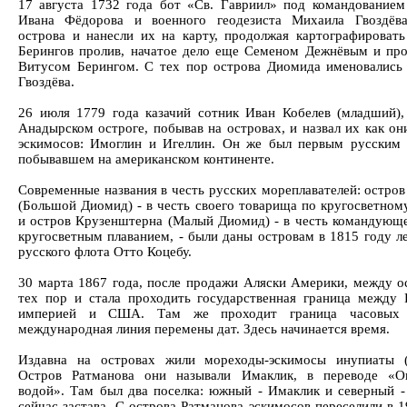
17 августа 1732 года бот «Св. Гавриил» под командование
Ивана Фёдорова и военного геодезиста Михаила Гвоздёва
острова и нанесли их на карту, продолжая картографировать
Берингов пролив, начатое дело еще Семеном Дежнёвым и пр
Витусом Берингом. С тех пор острова Диомида именовались
Гвоздёва.
26 июля 1779 года казачий сотник Иван Кобелев (младший)
Анадырском остроге, побывав на островах, и назвал их как он
эскимосов: Имоглин и Игеллин. Он же был первым русским 
побывавшем на американском континенте.
Современные названия в честь русских мореплавателей: остров
(Большой Диомид) - в честь своего товарища по кругосветном
и остров Крузенштерна (Малый Диомид) - в честь командующ
кругосветным плаванием, - были даны островам в 1815 году л
русского флота Отто Коцебу.
30 марта 1867 года, после продажи Аляски Америки, между о
тех пор и стала проходить государственная граница между 
империей и США. Там же проходит граница часовых
международная линия перемены дат. Здесь начинается время.
Издавна на островах жили мореходы-эскимосы инупиаты (
Остров Ратманова они называли Имаклик, в переводе «О
водой». Там был два поселка: южный - Имаклик и северный - 
сейчас застава. С острова Ратманова эскимосов переселили в 1