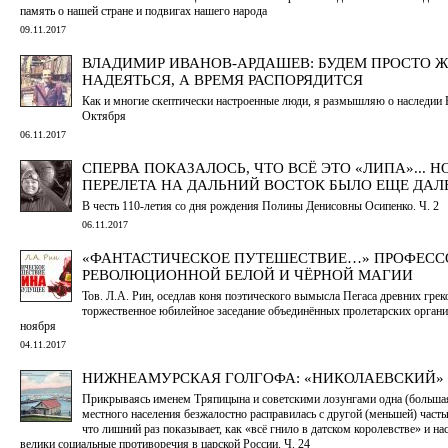
память о нашей стране и подвигах нашего народа
09.11.2017
ВЛАДИМИР ИВАНОВ-АРДАШЕВ: БУДЕМ ПРОСТО Ж
НАДЕЯТЬСЯ, А ВРЕМЯ РАСПОРЯДИТСЯ
Как и многие скептически настроенные люди, я размышляю о наследии 
Октября
06.11.2017
СПЕРВА ПОКАЗАЛОСЬ, ЧТО ВСЁ ЭТО «ЛИПА»... Н
ПЕРЕЛЕТА НА ДАЛЬНИЙ ВОСТОК БЫЛО ЕЩЕ ДАЛ
В честь 110-летия со дня рождения Полины Денисовны Осипенко. Ч. 2
06.11.2017
«ФАНТАСТИЧЕСКОЕ ПУТЕШЕСТВИЕ…» ПРОФЕСС
РЕВОЛЮЦИОННОЙ БЕЛОЙ И ЧЁРНОЙ МАГИИ
Тов. Л.А. Рин, оседлав коня поэтического вымысла Пегаса древних грек
торжественное юбилейное заседание объединённых пролетарских органи
ноября
04.11.2017
НИЖНЕАМУРСКАЯ ГОЛГОФА: «НИКОЛАЕВСКИЙ»
Прикрываясь именем Тряпицына и советскими лозунгами одна (большая
местного населения безжалостно расправилась с другой (меньшей) часть
что лишний раз показывает, как «всё гнило в датском королевстве» и на
велики социальные противоречия в царской России. Ч. 24