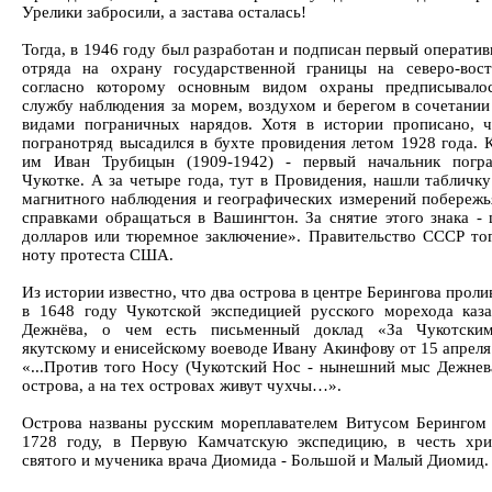
Урелики забросили, а застава осталась!
Тогда, в 1946 году был разработан и подписан первый операти
отряда на охрану государственной границы на северо-вос
согласно которому основным видом охраны предписывалос
службу наблюдения за морем, воздухом и берегом в сочетании
видами пограничных нарядов. Хотя в истории прописано, 
погранотряд высадился в бухте провидения летом 1928 года. 
им Иван Трубицын (1909-1942) - первый начальник погра
Чукотке. А за четыре года, тут в Провидения, нашли табличку
магнитного наблюдения и географических измерений побереж
справками обращаться в Вашингтон. За снятие этого знака -
долларов или тюремное заключение». Правительство СССР тог
ноту протеста США.
Из истории известно, что два острова в центре Берингова прол
в 1648 году Чукотской экспедицией русского морехода каз
Дежнёва, о чем есть письменный доклад «За Чукотски
якутскому и енисейскому воеводе Ивану Акинфову от 15 апреля
«...Против того Носу (Чукотский Нос - нынешний мыс Дежнева
острова, а на тех островах живут чухчы…».
Острова названы русским мореплавателем Витусом Берингом 
1728 году, в Первую Камчатскую экспедицию, в честь хри
святого и мученика врача Диомида - Большой и Малый Диомид.