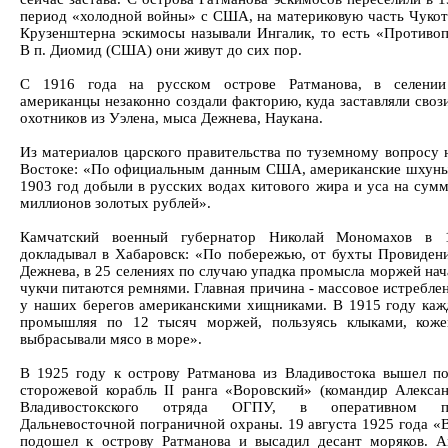
период «холодной войны» с США, на материковую часть Чукот
Крузенштерна эскимосы называли Ингалик, то есть «Противо
В п. Диомид (США) они живут до сих пор.
С 1916 года на русском острове Ратманова, в селении
американцы незаконно создали факторию, куда заставляли своз
охотников из Уэлена, мыса Дежнева, Наукана.
Из материалов царского правительства по туземному вопросу 
Востоке: «По официальным данным США, американские шхуны
1903 год добыли в русских водах китового жира и уса на сумм
миллионов золотых рублей».
Камчатский военный губернатор Николай Мономахов в 
докладывал в Хабаровск: «По побережью, от бухты Провиден
Дежнева, в 25 селениях по случаю упадка промысла моржей нач
чукчи питаются ремнями. Главная причина - массовое истребле
у наших берегов американскими хищниками. В 1915 году каж
промышляя по 12 тысяч моржей, пользуясь клыками, коже
выбрасывали мясо в море».
В 1925 году к острову Ратманова из Владивостока вышел п
сторожевой корабль II ранга «Воровский» (командир Алекса
Владивостокского отряда ОГПУ, в оперативном по
Дальневосточной пограничной охраны. 19 августа 1925 года «
подошел к острову Ратманова и высадил десант моряков. 