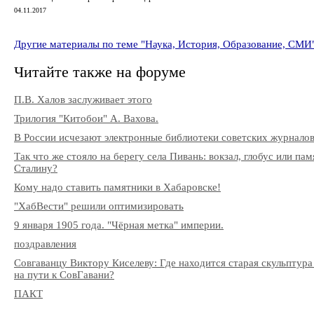
04.11.2017
Другие материалы по теме "Наука, История, Образование, СМИ
Читайте также на форуме
П.В. Халов заслуживает этого
Трилогия "Китобои" А. Вахова.
В России исчезают электронные библиотеки советских журнало
Так что же стояло на берегу села Пивань: вокзал, глобус или па
Сталину?
Кому надо ставить памятники в Хабаровске!
"ХабВести" решили оптимизировать
9 января 1905 года. "Чёрная метка" империи.
поздравления
Совгаванцу Виктору Киселеву: Где находится старая скульптура
на пути к СовГавани?
ПАКТ