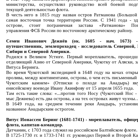
министерства, осуществлял руководство всей боевой под
текущей деятельностью флота.
В честь него в 1815 году назван остров Ратманова (Большой
самая восточная точка территории России. С 1941 года - зд
острове, стоит пограничная застава «Ратманова» Пог
управления ФСБ России по восточному арктическому району.
Семен Иванович Дежнёв (ок. 1605 - нач. 1673) -
путешественник, землепроходец - исследователь Северной,
Сибири и Северной Америки.
Родился в Великом Устюге. Первый мореплаватель, прошедш
отделяющий Азию от Северной Америки, Чукотку от Аляски, за
Витуса Беринга.
Во время Чукотской экспедицией в 1648 году на кочах откры
пролива, между континентами, острова, о чем есть письменный
Чукотским камнем» (Отписки о походе на Анадырь) як
енисейскому воеводе Ивану Акинфову от 15 апреля 1655 года.
Там есть такие слова: «...против того Носу (Чукотский Нос 
мыс Дежнева) есть два острова, а на тех островах живут чухчы
В 1649 года, на среднем течении реки Анадырь, установи
названное Анадырским острогом.
Витус Ионассен Беринг (1681-1741) - мореплаватель, офице
флота, капитан-командор.
Датчанин, с 1703 года служил на российском Балтийском флоте.
В 1725-1730 гг. и 1733-1741 гг. руководил Первой и Второй К