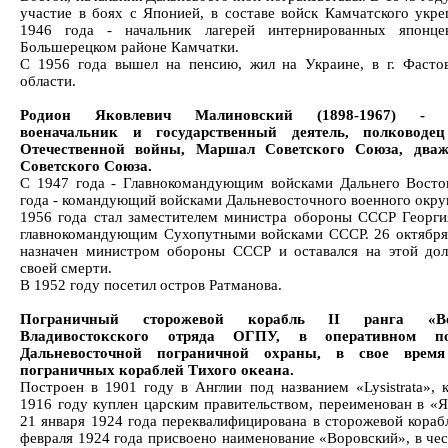
участие в боях с Японией, в составе войск Камчатского укре
1946 года - начальник лагерей интернированных японце
Большерецком районе Камчатки.
С 1956 года вышел на пенсию, жил на Украине, в г. Фасто
области.
Родион Яковлевич Малиновский (1898-1967) - с
военачальник и государственный деятель, полководе
Отечественной войны, Маршал Советского Союза, два
Советского Союза.
С 1947 года - Главнокомандующим войсками Дальнего Восто
года - командующий войсками Дальневосточного военного округ
1956 года стал заместителем министра обороны СССР Георги
главнокомандующим Сухопутными войсками СССР. 26 октября
назначен министром обороны СССР и оставался на этой до
своей смерти.
В 1952 году посетил остров Ратманова.
Пограничный сторожевой корабль II ранга «Во
Владивостокского отряда ОГПУ, в оперативном по
Дальневосточной пограничной охраны, в свое врем
пограничных кораблей Тихого океана.
Построен в 1901 году в Англии под названием «Lysistrata», к
1916 году куплен царским правительством, переименован в «Я
21 января 1924 года переквалифицирована в сторожевой корабл
февраля 1924 года присвоено наименование «Воровский», в чес