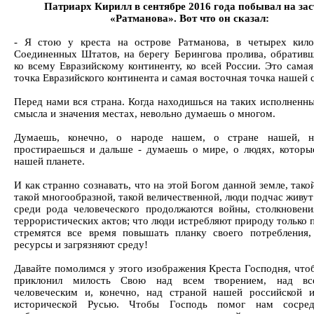
Патриарх Кирилл в сентябре 2016 года побывал на зас
«Ратманова». Вот что он сказал:
- Я стою у креста на острове Ратманова, в четырех кил
Соединенных Штатов, на берегу Берингова пролива, обратив
ко всему Евразийскому континенту, ко всей России. Это самая
точка Евразийского континента и самая восточная точка нашей 
Перед нами вся страна. Когда находишься на таких исполненны
смысла и значения местах, невольно думаешь о многом.
Думаешь, конечно, о народе нашем, о стране нашей, 
простираешься и дальше - думаешь о мире, о людях, которы
нашей планете.
И как странно сознавать, что на этой Богом данной земле, тако
такой многообразной, такой величественной, люди подчас живут
среди рода человеческого продолжаются войны, столкновени
террористических актов; что люди истребляют природу только 
стремятся все время повышать планку своего потребления
ресурсы и загрязняют среду!
Давайте помолимся у этого изображения Креста Господня, что
приклонил милость Свою над всем творением, над в
человеческим и, конечно, над страной нашей российской 
исторической Русью. Чтобы Господь помог нам сосредо