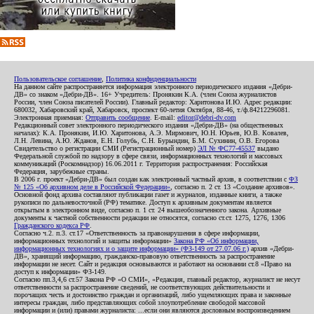
Пользовательское соглашение
,
Политика конфиденциальности
На данном сайте распространяется информация электронного периодического издания «Дебри-
ДВ» со знаком «Дебри-ДВ». 16+ Учредитель: Пронякин К.А. (член Союза журналистов
России, член Союза писателей России). Главный редактор: Харитонова И.Ю. Адрес редакции:
680032, Хабаровский край, Хабаровск, проспект 60-летия Октября, 88-46, т./ф.84212296081.
Электронная приемная:
Отправить сообщение
. E-mail:
editor@debri-dv.com
Редакционный совет электронного периодического издания «Дебри-ДВ» (на общественных
началах): К.А. Пронякин, И.Ю. Харитонова, А.Э. Мирмович, Ю.Н. Юрьев, Ю.В. Ковалев,
Л.Н. Левина, А.Ю. Жданов, Е.Н. Голубь, С.Н. Бурындин, Б.М. Сухинин, О.В. Егорова
Свидетельство о регистрации СМИ (Регистрационный номер)
ЭЛ № ФС77-45537
выдано
Федеральной службой по надзору в сфере связи, информационных технологий и массовых
коммуникаций (Роскомнадзор) 16.06.2011 г. Территория распространения: Российская
Федерация, зарубежные страны.
В 2006 г. проект «Дебри-ДВ» был создан как электронный частный архив, в соответствии с
ФЗ
№ 125 «Об архивном деле в Российской Федерации»
, согласно п. 2 ст. 13 «Создание архивов».
Основной фонд архива составляют публикации газет и журналов, изданные книги, а также
рукописи по дальневосточной (РФ) тематике. Доступ к архивным документам является
открытым в электронном виде, согласно п. 1 ст. 24 вышеобозначенного закона. Архивные
документы к частной собственности редакции не относятся, согласно ст.ст. 1275, 1276, 1306
Гражданского кодекса РФ
.
Согласно ч.2. п.3. ст.17 «Ответственность за правонарушения в сфере информации,
информационных технологий и защиты информации»
Закона РФ «Об информации,
информационных технологиях и о защите информации» (ФЗ-149 от 27.07.06 г.)
архив «Дебри-
ДВ», хранящий информацию, гражданско-правовую ответственность за распространение
информации не несет. Сайт и редакция основываются и работают на основании ст.8 «Право на
доступ к информации» ФЗ-149.
Согласно пп.3,4,6 ст.57 Закона РФ «О СМИ», «Редакция, главный редактор, журналист не несут
ответственности за распространение сведений, не соответствующих действительности и
порочащих честь и достоинство граждан и организаций, либо ущемляющих права и законные
интересы граждан, либо представляющих собой злоупотребление свободой массовой
информации и (или) правами журналиста: ...если они являются дословным воспроизведением