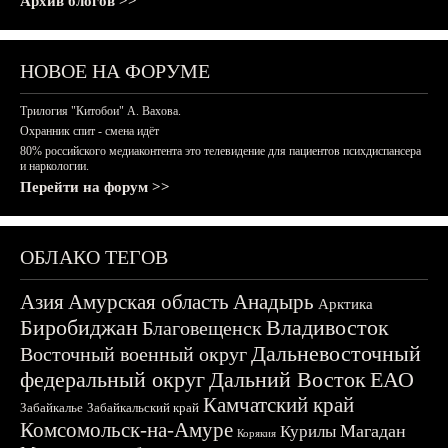
Архив блогов >>
НОВОЕ НА ФОРУМЕ
Трилогия "Китобои" А. Вахова.
Охранник спит - смена идёт
80% российского медиаконтента это телевидение для пациентов психдиспансера
и наркологии.
Перейти на форум >>
ОБЛАКО ТЕГОВ
Азия
Амурская область
Анадырь
Арктика
Биробиджан
Владивосток
Благовещенск
Дальневосточный
Восточный военный округ
федеральный округ
Дальний Восток
ЕАО
Камчатский край
Забайкалье
Забайкальский край
Комсомольск-на-Амуре
Магадан
Курилы
Корякия