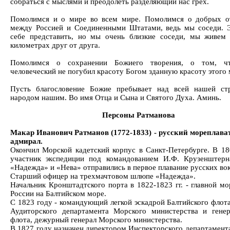
собраться с мыслями и преодолеть разделяющий нас грех.
Помолимся и о мире во всем мире. Помолимся о добрых о
между Россией и Соединенными Штатами, ведь мы соседи. 
себе представить, но мы очень близкие соседи, мы живем
километрах друг от друга.
Помолимся о сохранении Божиего творения, о том, ч
человеческий не погубил красоту Богом зданную красоту этого 
Пусть благословение Божие пребывает над всей нашей ст
народом нашим. Во имя Отца и Сына и Святого Духа. Аминь.
Персоны Ратманова
Макар Иванович Ратманов (1772-1833) - русский мореплават
адмирал.
Окончил Морской кадетский корпус в Санкт-Петербурге. В 180
участник экспедиции под командованием И.Ф. Крузенштерн
«Надежда» и «Нева» отправились в первое плавание русских вок
Старший офицер на трехмачтовом шлюпе «Надежда».
Начальник Кронштадтского порта в 1822-1823 гг. - главной мо
России на Балтийском море.
С 1823 году - командующий легкой эскадрой Балтийского флота
Аудиторского департамента Морского министерства и генер
флота, дежурный генерал Морского министерства.
В 1827 году назначен директором Инспекторского департамент