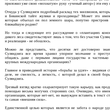
приложил уже свою «мохнатую» руку «ученый автор») эти ему 
Откуда у Суляндзиги подробный расклад тех миллионов, которы
и Бикинской тайге жулики и проходимцы? Может это имен
которые объехал он пол земного шара, попутно пристроив
ближайшую родню?
Но тогда и следующее его рассуждение о «плантациях коно
дикого леса свидетельствуют лишь о том, что без участия Сулян
и реализации - не обошлось.
Можно ли представить, что десятки лет достоверно зная
Суляндзига все время хранил упорное молчание о престу
общаясь даже с первыми лицами государства и частенько 
крупных международных организациях?
Главное в приводимой истории «борьбы за удэге» - видимая с
деле, не смелость, а легкость, с которой делал в своей бор
Суляндзига.
Трезвый взгляд кратко охарактеризует такую карьеру, как про
помощью весьма могучих сторонних сил. Очевидно, что имен
организации, которые нет-нет, но вынужден вставить в текст ст
та самая «внешняя сила».
Единственной целью которых является не забота о народе удэ