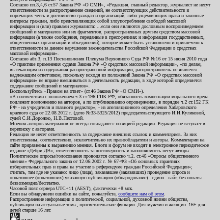
Согласно пп.3,4,6 ст.57 Закона РФ «О СМИ», «Редакция, главный редактор, журналист не несут
ответственности за распространение сведений, не соответствующих действительности и
порочащих честь и достоинство граждан и организаций, либо ущемляющих права и законные
интересы граждан, либо представляющих собой злоупотребление свободой массовой
информации и (или) правами журналиста: ...если они являются дословным воспроизведением
сообщений и материалов или их фрагментов, распространенных другим средством массовой
информации (а также сообщения, переданные в пресс-релизах и информация государственных,
общественных организаций и объединений), которое может быть установлено и привлечено к
ответственности за данное нарушение законодательства Российской Федерации о средствах
массовой информации».
Согласно абз.3, п.13 Постановления Пленума Верховного Суда РФ №16 от 15 июня 2010 года
«О практике применения судами Закона РФ «О средствах массовой информации», «по делам,
вытекающим из содержания распространенной информации, распространитель не является
надлежащим ответчиком, поскольку исходя из положений Закона РФ «О средствах массовой
информации» не вправе вмешиваться в деятельность редакции, в ходе которой определяется
содержание сообщений и материалов».
Воспользуйтесь «Правом на ответ» (ст.46 Закона РФ «О СМИ»).
«В соответствии с положением ч.3 ст.196 ГПК РФ, обязанность компенсации морального вреда
подлежит возложению на авторов, а по опубликованию опровержения, в порядке ч.2 ст.152 ГК
РФ - на учредителя и главного редактор», - из апелляционного определения Хабаровского
краевого суда от 22.08.2012 г. (дело №33-5325/2012) председательствующего И.И.Куликовой,
судей С.И.Дорожко, Н.В.Пестовой.
Мнения авторов материалов не всегда совпадают с позицией редакции. Редакция не вступает в
переписку с авторами.
Редакция не несет ответственность за содержание внешних ссылок и комментариев. За них
ответственны, соответственно, исключительно их правообладатели и авторы. Комментарии на
сайте приравнены к выражению мнения. Блоги и форум не входят в электронное периодическое
издание «Дебри-ДВ», ответственность за достоверность и наполняемость несут авторы.
Политические опросы/голосования проводятся согласно ч.2. ст.46 «Опросы общественного
мнения» Федерального закона от 12.06.2002 г. № 67-ФЗ «Об основных гарантиях
избирательных прав и права на участие в референдуме граждан Российской Федерации»;
считать, там где не указано: лицо (лица), заказавшее (заказавших) проведение опроса и
оплатившее (оплативших) указанную публикацию (обнародование) - едино - сайт, без оплаты -
безвозмездно/бесплатно.
Часовой пояс сервера UTC+11 (AEST), фактически +8 мск.
Если вы обнаружили ошибки на сайте, пожалуйста,
сообщите нам об этом
.
Распространение информации о политической, социальной, духовной жизни общества,
публикации на актуальные темы, просветительские функции. Для мужчин и женщин. 16+ для
детей старше 16 лет.