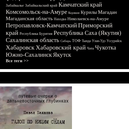
Камчатский край
Забайкалье
Забайкальский край
Комсомольск-на-Амуре
Магадан
Курилы
Корякия
Магаданская область
Николаевск-на-Амуре
Находка
Приморский
Петропавловск-Камчатский
край
Республика Саха (Якутия)
Республика Бурятия
Сахалинская область
ТОФ
Тында
Улан-Удэ
Уссурийск
Сибирь
Хабаровск
Хабаровский край
Чукотка
Чита
Южно-Сахалинск
Якутск
Все теги >>