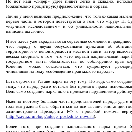
Но вот наш «лидер» удэге пишет легко и складно, использ
(обязательно процитирую) фразеологизмы и образы.
Лично у меня возникло предположение, что только самая малень
первая часть, в которой повествуется о том, что «труд» П. С
«научным исследованием» и об уникальности национально
написана им лично.
И вот здесь уже вкрадываются серьезные сомнения в правдивос
что, наряду с двумя безусловными пунктами об обитани
территории и о неповторимости местной тайги, автор включае
весьма спорный, о том, что «это первый национальный парк 
государством взяты обязательства по соблюдению прав ко
Конечно, можно согласиться, что существуют деклари
чиновников на тему «соблюдение прав малого народа».
Есть строчки в Уставе парка на эту тему. Но ведь само создан
тому, что народ удэге остался без прямого права использова
Ведь само создание парка шло с прямыми нарушениями действ
Именно поэтому большая часть представителей народа удэге в
года вынуждена была обратиться во все высшие инстанции гос
администрацию Президента РФ с просьбой помочь верну
(
http://zavtra.ru/blogs/udege_poslednie_novosti
).
Более того, при создании национального парка прямо 
гражданский кодекс (государство изъяло в свою пользу земель