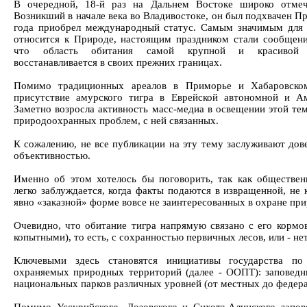
В очередной, 18-й раз на Дальнем Востоке широко отмеч
Возникший в начале века во Владивостоке, он был подхвачен П
года приобрел международный статус. Самым значимым для т
относится к Природе, настоящим праздником стали сообщени
что область обитания самой крупной и красивой
восстанавливается в своих прежних границах.
Помимо традиционных ареалов в Приморье и Хабаровском
присутствие амурского тигра в Еврейской автономной и Ам
Заметно возросла активность масс-медиа в освещении этой тем
природоохранных проблем, с ней связанных.
К сожалению, не все публикации на эту тему заслуживают дов
объективностью.
Именно об этом хотелось бы поговорить, так как обществен
легко заблуждается, когда факты подаются в извращенной, не 
явно «заказной» форме вовсе не заинтересованных в охране при
Очевидно, что обитание тигра напрямую связано с его кормо
копытными), то есть, с сохранностью первичных лесов, или - не
Ключевыми здесь становятся инициативы государства по
охраняемых природных территорий (далее - ООПТ): заповедни
национальных парков различных уровней (от местных до федера