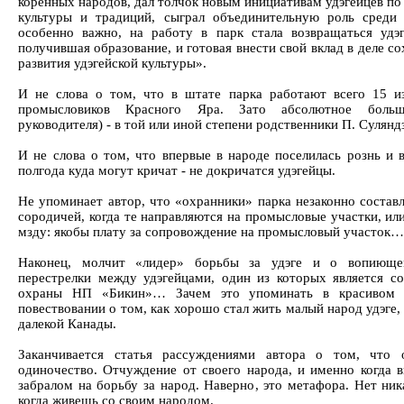
коренных народов, дал толчок новым инициативам удэгейцев по
культуры и традиций, сыграл объединительную роль среди 
особенно важно, на работу в парк стала возвращаться удэг
получившая образование, и готовая внести свой вклад в деле с
развития удэгейской культуры».
И не слова о том, что в штате парка работают всего 15 и
промысловиков Красного Яра. Зато абсолютное больш
руководителя) - в той или иной степени родственники П. Сулянд
И не слова о том, что впервые в народе поселилась рознь и 
полгода куда могут кричат - не докричатся удэгейцы.
Не упоминает автор, что «охранники» парка незаконно состав
сородичей, когда те направляются на промысловые участки, ил
мзду: якобы плату за сопровождение на промысловый участок…
Наконец, молчит «лидер» борьбы за удэге и о вопиюще
перестрелки между удэгейцами, один из которых является с
охраны НП «Бикин»… Зачем это упоминать в красивом 
повествовании о том, как хорошо стал жить малый народ удэге, 
далекой Канады.
Заканчивается статья рассуждениями автора о том, что
одиночество. Отчуждение от своего народа, и именно когда
забралом на борьбу за народ. Наверно, это метафора. Нет ник
когда живешь со своим народом.