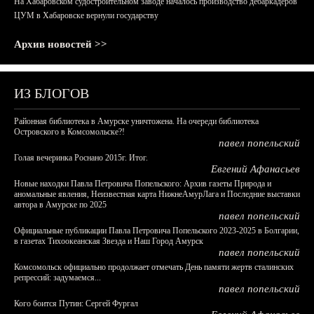
На Хабаровском судостроительном заводе началось производство дебаркадеров
ЦУМ в Хабаровске вернули государству
Архив новостей >>
ИЗ БЛОГОВ
Районная библиотека в Амурске уничтожена. На очереди библиотека
Островского в Комсомольске?!
павел попельский
Голая вечеринка Роснано 2015г. Итог.
Евгений Афанасьев
Новые находки Павла Петровича Попельского: Архив газеты Природа и
аномальные явления, Неизвестная карта НижнеАмурЛага и Последние выставки
автора в Амурске по 2025
павел попельский
Официальные публикации Павла Петровича Попельского 2023-2025 в Болгарии,
в газетах Тихоокеанская Звезда и Наш Город Амурск
павел попельский
Комсомольск официально продолжает отмечать День памяти жертв сталинских
репрессий: задумаемся...
павел попельский
Кого боится Путин: Сергей Фургал