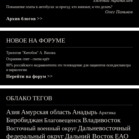
Евгений Афанасьев
Повышение платы в автобусах за проезд: кто виноват, и что делать?
Олег Паньков
Архив блогов >>
НОВОЕ НА ФОРУМЕ
Трилогия "Китобои" А. Вахова.
Охранник спит - смена идёт
80% российского медиаконтента это телевидение для пациентов психдиспансера
и наркологии.
Перейти на форум >>
ОБЛАКО ТЕГОВ
Азия
Амурская область
Анадырь
Арктика
Биробиджан
Владивосток
Благовещенск
Дальневосточный
Восточный военный округ
федеральный округ
Дальний Восток
ЕАО