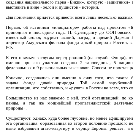
создания национального парка «Бикин», которую «защитники»
выставить в виде «белой и пушистой» истории.
Для понимания придется привести всего лишь несколько важных
Первая, об истинном «инициаторе» работы над проектом «Б
приподнял в последние годы П. Суляндзигу до ООН-овских 
известный эколог, лауреат званий, наград и премий Дарман
директор Амурского филиала фонда дикой природы России, з
РФ.
К его прямым заслугам перед родиной (на службе Фонда), от
именно при его участии созданы 2 заповедника, 5 национ
федеральных и 9 региональных заказников. Совсем не простая р
Конечно, создавались они именно в силу того, что такова 
задача фонда дикой природы. Той самой зарубежной 
организации, что собственно, и «рулит» в России во всем, что с
Большинство из нас знакомо с ней, этой организацией, по к
панды, а так же мощнейшей пропагандистской деятельн
природы».
Существуют, однако, куда более глубокие, но менее афишируем
эта организация, образованная во второй половине прошлого в
ныне избравшей штаб-квартиру в сердце Европы, решает, чт