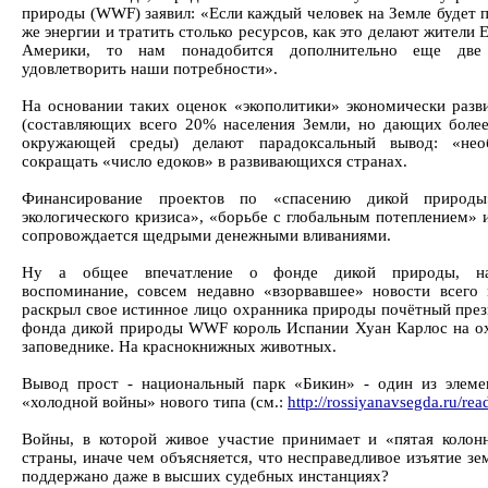
природы (WWF) заявил: «Если каждый человек на Земле будет п
же энергии и тратить столько ресурсов, как это делают жители
Америки, то нам понадобится дополнительно еще две
удовлетворить наши потребности».
На основании таких оценок «экополитики» экономически разв
(составляющих всего 20% населения Земли, но дающих более
окружающей среды) делают парадоксальный вывод: «нео
сокращать «число едоков» в развивающихся странах.
Финансирование проектов по «спасению дикой природы
экологического кризиса», «борьбе с глобальным потеплением» и 
сопровождается щедрыми денежными вливаниями.
Ну а общее впечатление о фонде дикой природы, нав
воспоминание, совсем недавно «взорвавшее» новости всего 
раскрыл свое истинное лицо охранника природы почётный пре
фонда дикой природы WWF король Испании Хуан Карлос на ох
заповеднике. На краснокнижных животных.
Вывод прост - национальный парк «Бикин» - один из элеме
«холодной войны» нового типа (см.:
http://rossiyanavsegda.ru/rea
Войны, в которой живое участие принимает и «пятая колон
страны, иначе чем объясняется, что несправедливое изъятие з
поддержано даже в высших судебных инстанциях?