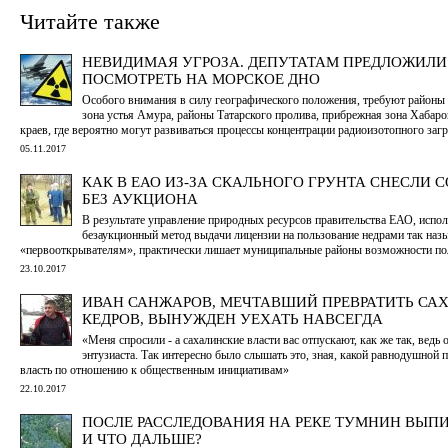
Читайте также
НЕВИДИМАЯ УГРОЗА. ДЕПУТАТАМ ПРЕДЛОЖИЛ
ПОСМОТРЕТЬ НА МОРСКОЕ ДНО
Особого внимания в силу географического положения, требуют районы
зона устья Амура, районы Татарского пролива, прибрежная зона Хабар
краев, где вероятно могут развиваться процессы концентрации радиоизотопного заг
05.11.2017
КАК В ЕАО ИЗ-ЗА СКАЛЬНОГО ГРУНТА СНЕСЛИ 
БЕЗ АУКЦИОНА
В результате управление природных ресурсов правительства ЕАО, испол
безаукционный метод выдачи лицензии на пользование недрами так на
«первооткрывателям», практически лишает муниципальные районы возможности по
23.10.2017
ИВАН САНЖАРОВ, МЕЧТАВШИЙ ПРЕВРАТИТЬ САХ
КЕДРОВ, ВЫНУЖДЕН УЕХАТЬ НАВСЕГДА
«Меня спросили - а сахалинские власти вас отпускают, как же так, ведь 
энтузиаста. Так интересно было слышать это, зная, какой равнодушной 
власть по отношению к общественным инициативам»
22.10.2017
ПОСЛЕ РАССЛЕДОВАНИЯ НА РЕКЕ ТУМНИН ВЫП
И ЧТО ДАЛЬШЕ?