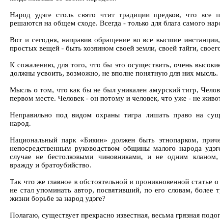
Народ удэге столь свято чтит традиции предков, что все 
решаются на общем сходе. Всегда - только для блага самого нар
Вот и сегодня, направив обращение во все высшие инстанции,
простых вещей - быть хозяином своей земли, своей тайги, своег
К сожалению, для того, что бы это осуществить, очень высоки
должны усвоить, возможно, не вполне понятную для них мысль.
Мысль о том, что как бы не был уникален амурский тигр, Чело
первом месте. Человек - он потому и человек, что уже - не живо
Неправильно под видом охраны тигра лишать право на сущ
народ.
Национальный парк «Бикин» должен быть этнопарком, при
непосредственным руководством общины малого народа удэге
случае не бестолковыми чиновниками, и не одним кланом,
вражду и братоубийство.
Так что же главное в обстоятельной и проникновенной статье о
не стал упоминать автор, посвятивший, по его словам, более 
жизни борьбе за народ удэге?
Полагаю, существует прекрасно известная, весьма грязная подо