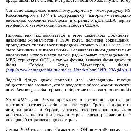
представление не знающим, придется немного заглянуть в исто
Согласно скандально известному документу - меморандуму NS
Киссинджером в 1974 г.), содержащему «алгоритм» геноцидно
населения, особенно молодежи, в странах откуда США черпае
это фактор, «угрожающий безопасности США».
Причем, как подчеркивается в этом секретном документе 
давлением журналистов в 1990 году), политика сокращения 
проводиться силами международных структур (ООН и др.), ч
было обвинить в империализме». Государственным департамен
населением используется целый ряд «боевых подразделений»
МВБ, структуры ООН, а так же фонды, включая Фонд дикой п
Фонд Сороса, Фонд Макартуров, Фонд 
(
http://www.demographia.ru/articles_N/index.html?idR=23&;idArt=
Задачей фонда дикой природы для «оправдания» геноци
общественное сознание, стало внедрение образа «космического
дома Земли»), якобы терпящего бедствие из-за «антропогенной 
Хотя 45% суши Земли пребывает в состоянии «дикой при
плотность населения в большинстве стран Третьего мира в не
чем, например, в Европе, человечество усиленно запугива
«перенаселенности планеты» и угрозе «демографического в
исходящей от развивающихся стран.
Летом 2002 года, перед Саммитом ООН по устойчивому разв