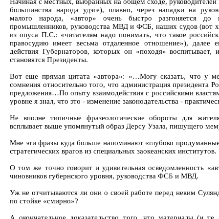
Начиная с местных, выбранных на общем сходе, руководителей 
большинства народа удэге), плавно, через нападки на руко
малого народа, «автор» очень быстро разгоняется до 
промышленников, руководства МВД и ФСБ, наших судов (вот х
из опуса П.С.: «читателям надо понимать, что такое российск
правосудию имеет весьма отдаленное отношение»), далее е
действия Губернаторов, которых он «походя» воспитывает, 
становятся Президенты.
Вот еще прямая цитата «автора»: «…Могу сказать, что у м
сомнения относительно того, что администрация президента Р
предложения…По опыту взаимодействия с российскими властя
уровне я знал, что это - изменение законодательства - практич
Не вполне типичные фразеологические обороты для жителя
всплывает выше упомянутый образ Дерсу Узала, пишущего мем
Мне эти фразы куда больше напоминают «глубоко продуманны
стратегических врагов из специальных заокеанских институтов.
О том же точно говорит и удивительная осведомленность «ав
чиновников губернского уровня, руководства ФСБ и МВД.
Уж не отчитываются ли они о своей работе перед неким Сулянд
по стойке «смирно»?
А окончательное доказательство того, что материалы (и те