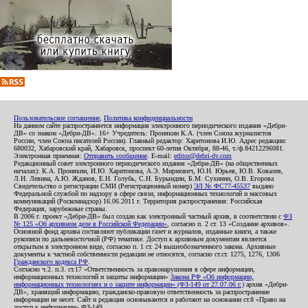
Пользовательское соглашение
,
Политика конфиденциальности
На данном сайте распространяется информация электронного периодического издания «Дебри-
ДВ» со знаком «Дебри-ДВ». 16+ Учредитель: Пронякин К.А. (член Союза журналистов
России, член Союза писателей России). Главный редактор: Харитонова И.Ю. Адрес редакции:
680032, Хабаровский край, Хабаровск, проспект 60-летия Октября, 88-46, т./ф.84212296081.
Электронная приемная:
Отправить сообщение
. E-mail:
editor@debri-dv.com
Редакционный совет электронного периодического издания «Дебри-ДВ» (на общественных
началах): К.А. Пронякин, И.Ю. Харитонова, А.Э. Мирмович, Ю.Н. Юрьев, Ю.В. Ковалев,
Л.Н. Левина, А.Ю. Жданов, Е.Н. Голубь, С.Н. Бурындин, Б.М. Сухинин, О.В. Егорова
Свидетельство о регистрации СМИ (Регистрационный номер)
ЭЛ № ФС77-45537
выдано
Федеральной службой по надзору в сфере связи, информационных технологий и массовых
коммуникаций (Роскомнадзор) 16.06.2011 г. Территория распространения: Российская
Федерация, зарубежные страны.
В 2006 г. проект «Дебри-ДВ» был создан как электронный частный архив, в соответствии с
ФЗ
№ 125 «Об архивном деле в Российской Федерации»
, согласно п. 2 ст. 13 «Создание архивов».
Основной фонд архива составляют публикации газет и журналов, изданные книги, а также
рукописи по дальневосточной (РФ) тематике. Доступ к архивным документам является
открытым в электронном виде, согласно п. 1 ст. 24 вышеобозначенного закона. Архивные
документы к частной собственности редакции не относятся, согласно ст.ст. 1275, 1276, 1306
Гражданского кодекса РФ
.
Согласно ч.2. п.3. ст.17 «Ответственность за правонарушения в сфере информации,
информационных технологий и защиты информации»
Закона РФ «Об информации,
информационных технологиях и о защите информации» (ФЗ-149 от 27.07.06 г.)
архив «Дебри-
ДВ», хранящий информацию, гражданско-правовую ответственность за распространение
информации не несет. Сайт и редакция основываются и работают на основании ст.8 «Право на
доступ к информации» ФЗ-149.