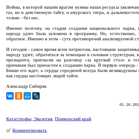
Войны, в которой нашим врагам нужны наши ресурсы (включая 
газ, но и девственную тайгу, и амурского тигра, и дальневосточ
только - без нас.
Именно поэтому, на стадии создания национального парка, 
народа удэге была заложена в программу. Но, естественно, 
обратное. Именно в этом - суть противоречий анализируемой ст
И сегодня - самое время всем патриотам, настоящим защитник
народу удэге, обратиться за помощью к силовым структурам, к
президента, пригласив на разговор «за круглый стол» и те
причинам был причастен к созданию парка. В первую очередь -
Бикин его ждет, а сердца сородичей всегда были великодушны 
как сердца настоящих людей тайги.
Александр Сибиряк
01.10.201
Катастрофы, Экология
,
Приморский край
Комментировать