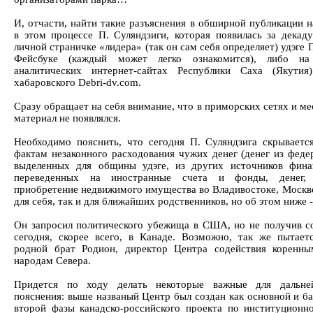
И, отчасти, найти такие разъяснения в обширной публикации н
в этом процессе П. Суляндзиги, которая появилась за декад
личной страничке «лидера» (так он сам себя определяет) удэге 
Фейсбуке (каждый может легко ознакомится), либо на
аналитических интернет-сайтах Республики Саха (Якутия)
хабаровского Debri-dv.com.
Сразу обращает на себя внимание, что в приморских сетях и ме
материал не появлялся.
Необходимо пояснить, что сегодня П. Суляндзига скрываетс
фактам незаконного расходования чужих денег (денег из феде
выделенных для общины удэге, из других источников финан
переведенных на иностранные счета и фонды, денег,
приобретение недвижимого имущества во Владивостоке, Москве
для себя, так и для ближайших родственников, но об этом ниже -
Он запросил политического убежища в США, но не получив со
сегодня, скорее всего, в Канаде. Возможно, так же пытает
родной брат Родион, директор Центра содействия коренн
народам Севера.
Придется по ходу делать некоторые важные для дальне
пояснения: выше названый Центр был создан как основной и б
второй фазы канадско-российского проекта по институционн