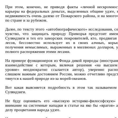
При этом, конечно, не приводя факты «личной нескромнос
карьеры на федеральных деньгах, выделенных общине удэге, 
недвижимость очень далеко от Пожарского района, и на много
по стране и за рубежом.
Далее, по тексту этого «автобиографического» исследования, с
чувство, что защищать природу Приморья предстоит име
Суляндзиги и тех его заморских покровителей, кто, продвигая
лесов, бессовестно использует их в своих алчных, коры
получения немыслимых, выраженных в миллионах долларов, у
полного распоряжения этими лесами.
На примере функционеров из Фонда дикой природы (иностранн
взаимодействие с которым, включая решения «на высшем
уровне» неоднократно ссылается автор), уверенно расп
слишком важным достоянием России, можно отчетливо предст
тянутся к нашей природе из-за морей-океанов.
Вот какая выясняется подробность в этом так называемом
Суляндзиги.
Не буду оценивать его «высокую историко-философскую»
внимание на системные нападки в статье на яко бы «врагов»
делу процветания народа удэге.