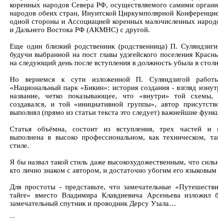
коренных народов Севера РФ, осуществляемого самими орган
народов обеих стран, Инуитской Циркумполярной Конференцией
одной стороны и Ассоциацией коренных малочисленных народ
и Дальнего Востока РФ (АКМНС) с другой.
Еще один близкий родственник (родственница) П. Суляндзиги
будучи выбранной на пост главы удэгейского поселения Красны
на следующий день после вступления в должность убыла в сто
Но вернемся к сути изложенной П. Суляндзигой работы
«Национальный парк «Бикин»: история создания - взгляд изнут
название, четко показывающее, что «внутри» той схемы,
создавался, и той «инициативной группы», автор присутств
выполнял (прямо из статьи текста это следует) важнейшие функ
Статья объёмна, состоит из вступления, трех частей и 
выполнена в высоко профессиональном, как техническом, та
стиле.
Я бы назвал такой стиль даже высокохудожественным, что силь
кто лично знаком с автором, и достаточно убогим его языковым
Для простоты - представьте, что замечательные «Путешеств
тайге» вместо Владимира Клавдиевича Арсеньева изложил 
замечательный спутник и проводник Дерсу Узала…