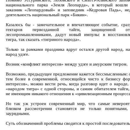
Помимо Уссурийского, Лозовского и Сихотэ-Алинского запов
национального парка «Земля Леопарда», в который вошли
заказник «Леопардовый» и заповедник «Кедровая Падь», не
деятельность национальный парк «Бикин».
Казалось бы - замечательное и впечатляющее событие, сраз
гектаров первозданной тайги, защищенной от
лесопромышленниками, дадут новый импульс в восстановл
тигра, так сказать «тигриного народа».
Только за рамками праздника вдруг остался другой народ, н
народ удэге.
Возник «конфликт интересов» между удэге и амурским тигром.
Возможно, предыдущее предложение кажется бессмысленным: о
тем более в современной, относящейся чисто к бизнесу фор
интересов», можно вести речь, когда разговор идет о народе
«народом тигра» с одной стороны, и самим обитателем тайги
не имеющим никакого отношения к «цивилизационным процесса
Но так уж устроен современный мир, что самые невероя
близком рассмотрении становятся не только понятными,
заурядными.
Суть обозначенной проблемы сводится к простой последователь