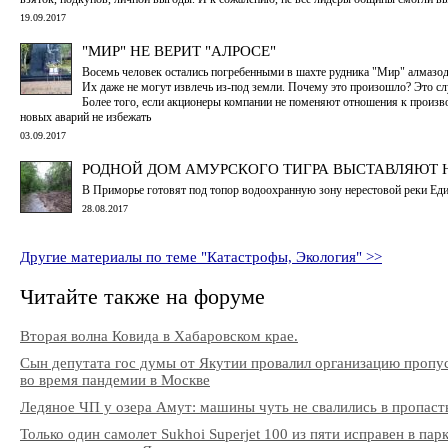
19.09.2017
"МИР" НЕ ВЕРИТ "АЛРОСЕ"
Восемь человек остались погребенными в шахте рудника "Мир" алмаз
Их даже не могут извлечь из-под земли. Почему это произошло? Это сл
Более того, если акционеры компании не поменяют отношения к произво
новых аварий не избежать
03.09.2017
РОДНОЙ ДОМ АМУРСКОГО ТИГРА ВЫСТАВЛЯЮТ 
В Приморье готовят под топор водоохранную зону нерестовой реки Ед
28.08.2017
Другие материалы по теме "Катастрофы, Экология" >>
Читайте также на форуме
Вторая волна Ковида в Хабаровском крае.
Сын депутата гос думы от Якутии провалил организацию пропу
во время пандемии в Москве
Ледяное ЧП у озера Амут: машины чуть не свалились в пропаст
Только один самолет Sukhoi Superjet 100 из пяти исправен в пар