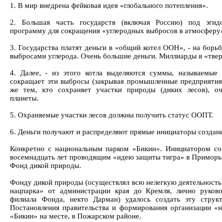
1. В мир внедрена фейковая идея «глобального потепления».
2. Большая часть государств (включая Россию) под эги
программу для сокращения «углеродных выбросов в атмосферу
3. Государства платят деньги в «общий котел ООН», - на борь
выбросами углерода. Очень большие деньги. Миллиарды в «твер
4. Далее, - из этого котла выделяются суммы, называемые 
сокращает эти выбросы (закрывая промышленные предприятия,
же тем, кто сохраняет участки природы (диких лесов), 
планеты.
5. Охраняемые участки лесов должны получить статус ООПТ.
6. Деньги получают и распределяют прямые инициаторы создан
Конкретно с национальным парком «Бикин». Инициатором соз
восемнадцать лет проводящим «идею защиты тигра» в Приморь
Фонд дикой природы.
Фонду дикой природы (осуществлял всю нелегкую деятельност
нацпарка» от администрации края до Кремля, лично руково
филиала Фонда, некто Дарман) удалось создать эту структ
Постановления правительства и формирования организации «
«Бикин» на месте, в Пожарском районе.