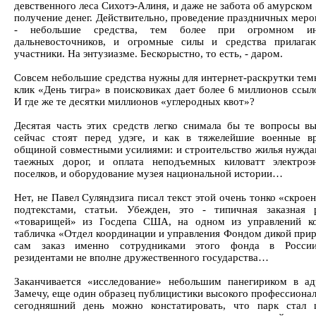
девственного леса Сихотэ-Алиня, и даже не забота об амурском 
получение денег. Действительно, проведение праздничных меро
- небольшие средства, тем более при огромном и
дальневосточников, и огромные силы и средства прилаг
участники. На энтузиазме. Бескорыстно, то есть, - даром.
Совсем небольшие средства нужны для интернет-раскрутки темы
клик «День тигра» в поисковиках дает более 6 миллионов ссыл
И где же те десятки миллионов «углеродных квот»?
Десятая часть этих средств легко снимала бы те вопросы в
сейчас стоят перед удэге, и как в тяжелейшие военные в
общиной совместными усилиями: и строительство жилья нужд
таежных дорог, и оплата неподъемных киловатт электроэ
поселков, и оборудование музея национальной истории…
Нет, не Павел Суляндзига писал текст этой очень тонко «скрое
подтекстами, статьи. Убежден, это - типичная заказная 
«товарищей» из Госдепа США, на одном из управлений ко
табличка «Отдел координации и управления Фондом дикой при
сам заказ именно сотрудниками этого фонда в Росси
резидентами не вполне дружественного государства…
Заканчивается «исследование» небольшим панегириком в а
Замечу, еще один образец публицистики высокого профессионал
сегодняшний день можно констатировать, что парк стал 