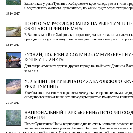
Защитников у реки Тумнин в Хабаровском крае, теперь уже и в лице пр
Следственного комитета, прибавилось, но каким будет результат провер
19.10.2017
ПО ИТОГАМ РАССЛЕДОВАНИЯ НА РЕКЕ ТУМНИН 
ОБЕЩАЮТ ПРИНЯТЬ МЕРЫ
В Ванинском районе Хабаровского края подрядчик трижды направлял в
природных ресурсов ложную информацию о выполнении работ по расчи
03.10.2017
«УЗНАЙ, ПОЛЮБИ И СОХРАНИ» САМУЮ КРУПНУ
КОШКУ ПЛАНЕТЫ
День тигра отмечают друг за другом города южной части Дальнего Вос
22.09.2017
УСЛЫШИТ ЛИ ГУБЕРНАТОР ХАБАРОВСКОГО КРА
РЕКИ ТУМНИН?
Уже больше года тянется переписка между вышеперечисленными надзо
складывается впечатление, что циркуляры просто блуждают по кабинет
21.09.2017
НАЦИОНАЛЬНЫЙ ПАРК «БИКИН»: ИСТОРИЯ СОЗД
ИЗНУТРИ
Павел Суляндзига: Наша территория одна из очень немногих осталась 
варварами от цивилизации» на Дальнем Востоке. Предлагалось много в
взяток, подкупов, личной выгоды. И к сожалению, не все лидеры общины смогли в