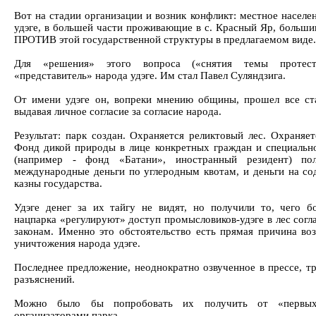
Вот на стадии организации и возник конфликт: местное населе
удэге, в большей части проживающие в с. Красный Яр, больши
ПРОТИВ этой государственной структуры в предлагаемом виде.
Для «решения» этого вопроса («снятия темы протест
«представитель» народа удэге. Им стал Павел Суляндзига.
От имени удэге он, вопреки мнению общины, прошел все ста
выдавая личное согласие за согласие народа.
Результат: парк создан. Охраняется реликтовый лес. Охраняет
Фонд дикой природы в лице конкретных граждан и специальн
(например - фонд «Батани», иностранный резидент) по
международные деньги по углеродным квотам, и деньги на со
казны государства.
Удэге денег за их тайгу не видят, но получили то, чего б
нацпарка «регулируют» доступ промысловиков-удэге в лес сог
законам. Именно это обстоятельство есть прямая причина во
уничтожения народа удэге.
Последнее предложение, неоднократно озвученное в прессе, т
разъяснений.
Можно было бы попробовать их получить от «первых
организаторами парка…