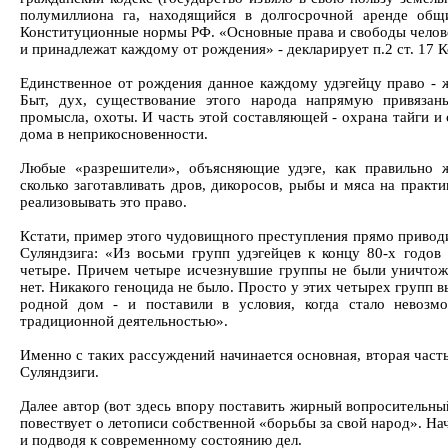
полумиллиона га, находящийся в долгосрочной аренде общи
Конституционные нормы РФ. «Основные права и свободы чело
и принадлежат каждому от рождения» - декларирует п.2 ст. 17 
Единственное от рождения данное каждому удэгейцу право - ж
Быт, дух, существование этого народа напрямую привязан
промысла, охоты. И часть этой составляющей - охрана тайги и
дома в неприкосновенности.
Любые «разрешители», объясняющие удэге, как правильно жи
сколько заготавливать дров, дикоросов, рыбы и мяса на практ
реализовывать это право.
Кстати, пример этого чудовищного преступления прямо приводи
Суляндзига: «Из восьми групп удэгейцев к концу 80-х годов 
четыре. Причем четыре исчезнувшие группы не были уничтож
нет. Никакого геноцида не было. Просто у этих четырех групп в
родной дом - и поставили в условия, когда стало невозм
традиционной деятельностью».
Именно с таких рассуждений начинается основная, вторая част
Суляндзиги.
Далее автор (вот здесь впору поставить жирный вопросительный
повествует о летописи собственной «борьбы за свой народ». Нач
и подводя к современному состоянию дел.