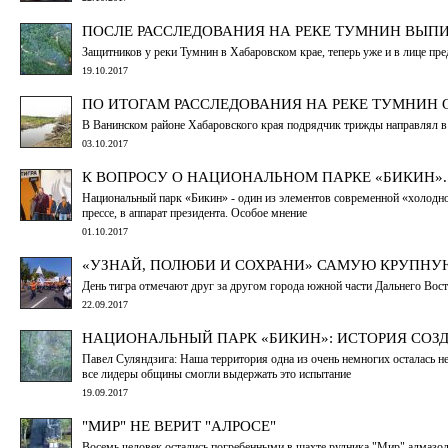
ПОСЛЕ РАССЛЕДОВАНИЯ НА РЕКЕ ТУМНИН ВЫПИ
Защитников у реки Тумнин в Хабаровском крае, теперь уже и в лице пр
19.10.2017
ПО ИТОГАМ РАССЛЕДОВАНИЯ НА РЕКЕ ТУМНИН
В Ванинском районе Хабаровского края подрядчик трижды направлял в
03.10.2017
К ВОПРОСУ О НАЦИОНАЛЬНОМ ПАРКЕ «БИКИН».
Национальный парк «Бикин» - один из элементов современной «холодно
прессе, в аппарат президента. Особое мнение
01.10.2017
«УЗНАЙ, ПОЛЮБИ И СОХРАНИ» САМУЮ КРУПН
День тигра отмечают друг за другом города южной части Дальнего Вос
22.09.2017
НАЦИОНАЛЬНЫЙ ПАРК «БИКИН»: ИСТОРИЯ СОЗД
Павел Суляндзига: Наша территория одна из очень немногих осталась н
все лидеры общины смогли выдержать это испытание
19.09.2017
"МИР" НЕ ВЕРИТ "АЛРОСЕ"
Восемь человек остались погребенными в шахте рудника "Мир" алмазод