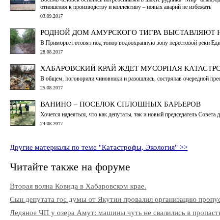
отношения к производству и коллективу – новых аварий не избежать
03.09.2017
РОДНОЙ ДОМ АМУРСКОГО ТИГРА ВЫСТАВЛЯЮТ 
В Приморье готовят под топор водоохранную зону нерестовой реки Ед
28.08.2017
ХАБАРОВСКИЙ КРАЙ ЖДЕТ МУСОРНАЯ КАТАСТР
В общем, поговорили чиновники и разошлись, состряпав очередной пресс-
25.08.2017
ВАНИНО – ПОСЕЛОК СПЛОШНЫХ БАРЬЕРОВ
Хочется надеяться, что как депутаты, так и новый председатель Совет
24.08.2017
Другие материалы по теме "Катастрофы, Экология" >>
Читайте также на форуме
Вторая волна Ковида в Хабаровском крае.
Сын депутата гос думы от Якутии провалил организацию пропу
Ледяное ЧП у озера Амут: машины чуть не свалились в пропаст