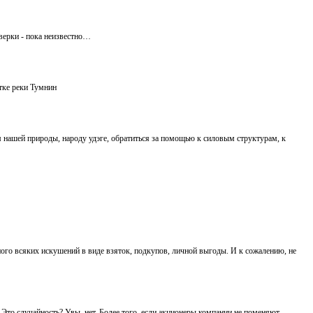
оверки - пока неизвестно…
тке реки Тумнин
 нашей природы, народу удэге, обратиться за помощью к силовым структурам, к
ого всяких искушений в виде взяток, подкупов, личной выгоды. И к сожалению, не
то случайность? Увы, нет. Более того, если акционеры компании не поменяют