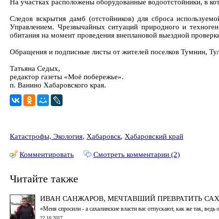
На участках расположены оборудованные водоотстойники, в кот
Следов вскрытия дамб (отстойников) для сброса используемой
Управлением. Чрезвычайных ситуаций природного и техноген
обитания на момент проведения внеплановой выездной проверки
Обращения и подписные листы от жителей поселков Тумнин, Тул
Татьяна Седых,
редактор газеты «Моё побережье».
п. Ванино Хабаровского края.
Катастрофы, Экология
,
Хабаровск
,
Хабаровский край
Комментировать
Смотреть комментарии (2)
Читайте также
ИВАН САНЖАРОВ, МЕЧТАВШИЙ ПРЕВРАТИТЬ САХ
«Меня спросили - а сахалинские власти вас отпускают, как же так, вед
22.10.2017