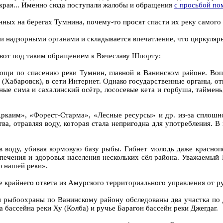
 края... Именно сюда поступали жалобы и обращения
с просьбой по
нных на берегах Тумнина, почему-то просят спасти их реку самого
 надзорными органами и складывается впечатление, что циркуляр
ь вот под таким обращением к Вячеславу Шпорту:
ощи по спасению реки Тумнин, главной в Ванинском районе. Воп
(Хабаровск), в сети Интернет. Однако государственные органы, 
жные сима и сахалинский осётр, лососевые кета и горбуша, таймен
ркаим», «Форест-Старма», «Лесные ресурсы» и др. из-за сплошн
ва, отравляя воду, которая стала непригодна для употребления. В
в воду, убивая кормовую базу рыбы. Гибнет молодь даже красноп
еспечения и здоровья населения нескольких сёл района. Уважаемы
ю нашей реки».
 крайнего ответа из Амурского территориального управления от р
и рыбоохраны по Ванинскому району обследованы два участка по
 бассейна реки Ху (Колба) и ручье Барагон бассейн реки Джегдаг.