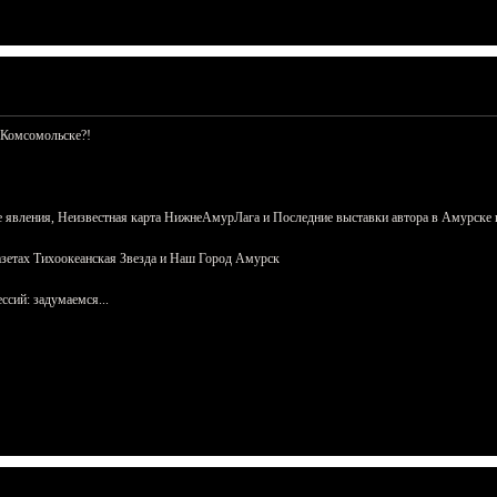
 Комсомольске?!
 явления, Неизвестная карта НижнеАмурЛага и Последние выставки автора в Амурске 
азетах Тихоокеанская Звезда и Наш Город Амурск
сий: задумаемся...