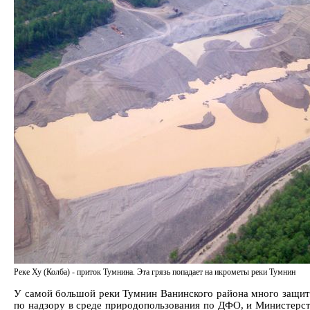
Реке Ху (Колба) - приток Тумнина. Эта грязь попадает на икрометы реки Тумнин
У самой большой реки Тумнин Ванинского района много защитн
по надзору в среде природопользования по ДФО, и Министерст