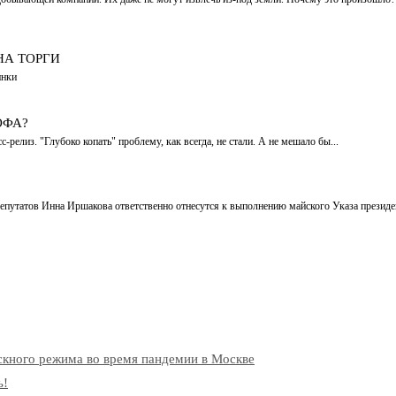
НА ТОРГИ
инки
ОФА?
релиз. "Глубоко копать" проблему, как всегда, не стали. А не мешало бы...
а депутатов Инна Иршакова ответственно отнесутся к выполнению майского Указа презид
скного режима во время пандемии в Москве
ь!