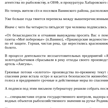
агентства по рыболовству, и ОНФ, и прокуратура Хабаровского
Но теперь жители сёл и поселков Ванинского района, расположе
Уже больше года тянется переписка между вышеперечисленными
Иначе с чего бы четыреста пятьдесят три человека подписалис
«От безысходности и отчаяния вынуждены просить Вас о пом
газеты «Моё побережье» (п.Ванино), «Приамурские ведомости» 
по её защите. Горная, чистая река, где нерестились краснокни
болото.
В процессе деятельности лесозаготовительных предприятий «А
золотодобытчиков сбрасывали в реку отходы своего производст
артель «Амгунь».
Грязевые потоки «золотого» производства по-прежнему текут 
спасения реки встала остро и касается безопасности жизнеоб
голоса и предпримите срочные и действенные меры по спасени
А подписи под этим письмом губернатору решили собрать после
«…специалистами отдела государственного контроля, надзора 
водных объектов рыбохозяйственного значения на ручье Родинка