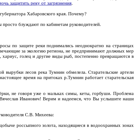
мочь защитить реку от загрязнения
.
 губернатора Хабаровского края. Почему?
ы просто блуждают по кабинетам руководителей.
росы по защите реки поднимались неоднократно на страницах
отвечающие за экологию региона, не предпринимают должных мер
ь, хариус, голец и другие виды рыб, постепенно превращаются в
ой вырубки лесов река Тумнин обмелела. Старательские артели
 настоящее время на притоках р.Тумнин работает старательская
ёрки, не говоря уже о мальках симы, кеты, горбуши. Проблема
й Вячеслав Иванович! Верим и надеемся, что Вы услышите наши
уководителя С.В. Михеева:
 добыче россыпного золота, находящиеся в водоохранных зонах