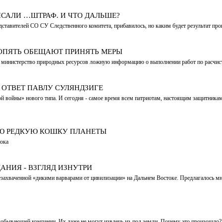
САЛИ …ШТРАФ. И ЧТО ДАЛЬШЕ?
едставителей СО СУ Следственного комитета, прибавилось, но каким будет результат пр
 ОПЯТЬ ОБЕЩАЮТ ПРИНЯТЬ МЕРЫ
 министерство природных ресурсов ложную информацию о выполнении работ по расчис
 ОТВЕТ ПАВЛУ СУЛЯНДЗИГЕ
й войны» нового типа. И сегодня - самое время всем патриотам, настоящим защитникам
УЮ РЕДКУЮ КОШКУ ПЛАНЕТЫ
тока
АНИЯ - ВЗГЛЯД ИЗНУТРИ
езахваченной «дикими варварами от цивилизации» на Дальнем Востоке. Предлагалось мн
обывающей компании. Их даже не могут извлечь из-под земли. Почему это произошло? Э