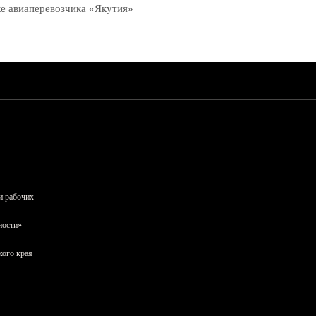
рке авиаперевозчика «Якутия»
и рабочих
ности»
кого края