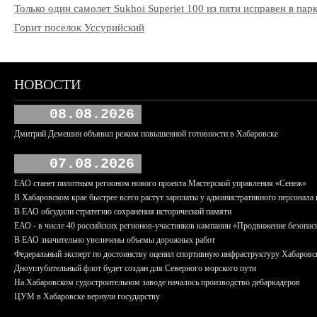
Только один самолет Sukhoi Superjet 100 из пяти исправен в па
Горит поселок Уссурийский
НОВОСТИ
08.08.2026
Дмитрий Демешин объявил режим повышенной готовности в Хабаровске
07.08.2026
ЕАО станет пилотным регионом нового проекта Мастерской управления «Сенеж»
В Хабаровском крае быстрее всего растут зарплаты у административного персонала 
В ЕАО обсудили стратегию сохранения исторической памяти
ЕАО - в числе 40 российских регионов-участников кампании «Продвижение безопас
В ЕАО значительно увеличены объемы дорожных работ
Федеральный эксперт по достоинству оценил спортивную инфраструктуру Хабаровс
Дноуглубительный флот будет создан для Северного морского пути
На Хабаровском судостроительном заводе началось производство дебаркадеров
ЦУМ в Хабаровске вернули государству