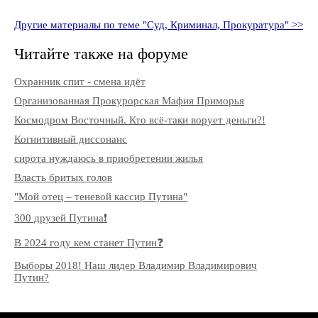
Другие материалы по теме "Суд, Криминал, Прокуратура" >>
Читайте также на форуме
Охранник спит - смена идёт
Организованная Прокурорская Мафия Приморья
Космодром Восточный. Кто всё-таки ворует деньги?!
Когнитивный диссонанс
сирота нуждаюсь в приобретении жилья
Власть бритых голов
"Мой отец – теневой кассир Путина"
300 друзей Путина❗️
В 2024 году кем станет Путин❓
Выборы 2018! Наш лидер Владимир Владимирович
Путин?