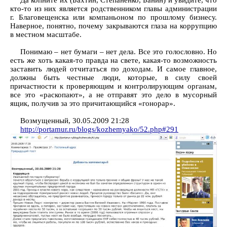
Да копните их (Бахтин, Степаненко, Банин) и увидите, что
кто-то из них является родственником главы администрации
г. Благовещенска или компаньоном по прошлому бизнесу.
Наверное, понятно, почему закрываются глаза на коррупцию
в местном масштабе.
Понимаю – нет бумаги – нет дела. Все это голословно. Но
есть же хоть какая-то правда на свете, какая-то возможность
заставить людей отчитаться по доходам. И самое главное,
должны быть честные люди, которые, в силу своей
причастности к проверяющим и контролирующим органам,
все это «раскопают», а не отправят это дело в мусорный
ящик, получив за это причитающийся «гонорар».
Возмущенный, 30.05.2009 21:28
http://portamur.ru/blogs/kozhemyako/52.php#291