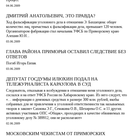
Процесс
04.06.2009
ДМИТРИЙ АНАТОЛЬЕВИЧ, ЭТО ПРАВДА?
Ход фальсификации уголовного дела в отношении Э. Бахшецяна: общее
количество лиц, причастных к фальсификации дела, превышает 120 человек.
Организатором фабрикации стал начальник УФСБ по Приморскому краю
Алешин Ю.Н...
03.06.2009
ГЛАВА РАЙОНА ПРИМОРЬЯ ОСТАВИЛ СЛЕДСТВИЕ БЕЗ
ОТВЕТОВ
Погиб Игорь Евпак
03.06.2009
ДЕПУТАТ ГОСДУМЫ ИЛЮХИН ПОДАЛ НА
ТЕЛЕЖУРНАЛИСТА КАРАУЛОВА В СУД
Следователь, отказывая в возбуждении в отношении меня уголовного дела,
сослался и на ответ УФСБ России по Хабаровскому краю. Из него следует, что
«… информации о денежных средствах в размере 300 млн. рублей, якобы
собранных для не привлечения к уголовной ответственности так называемых
«воров в законе» Сахнова Э.Г., Семакина О.В., Шехирева О.С. и 11 других
активных участников ОПС «Общак», проходящих в качестве обвиняемых по
уголовному делу № 389912, они не располагают»
02.06.2009
МОСКОВСКИМ ЧЕКИСТАМ ОТ ПРИМОРСКИХ