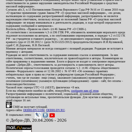
ответственности за данное нарушение законодательства Российской Федерации о средствах
массовой информации».
Согласно абз.3, п.13 Постановления Пленума Верховного Суда РФ №16 от 15 июня 2010 года
«О практике применения судами Закона РФ «О средствах массовой информации», «по делам,
вытекающим из содержания распространенной информации, распространитель не является
надлежащим ответчиком, поскольку исходя из положений Закона РФ «О средствах массовой
информации» не вправе вмешиваться в деятельность редакции, в ходе которой определяется
содержание сообщений и материалов».
Воспользуйтесь «Правом на ответ» (ст.46 Закона РФ «О СМИ»).
«В соответствии с положением ч.3 ст.196 ГПК РФ, обязанность компенсации морального вреда
подлежит возложению на авторов, а по опубликованию опровержения, в порядке ч.2 ст.152 ГК
РФ - на учредителя и главного редактор», - из апелляционного определения Хабаровского
краевого суда от 22.08.2012 г. (дело №33-5325/2012) председательствующего И.И.Куликовой,
судей С.И.Дорожко, Н.В.Пестовой.
Мнения авторов материалов не всегда совпадают с позицией редакции. Редакция не вступает в
переписку с авторами.
Редакция не несет ответственность за содержание внешних ссылок и комментариев. За них
ответственны, соответственно, исключительно их правообладатели и авторы. Комментарии на
сайте приравнены к выражению мнения. Блоги и форум не входят в электронное периодическое
издание «Дебри-ДВ», ответственность за достоверность и наполняемость несут авторы.
Политические опросы/голосования проводятся согласно ч.2. ст.46 «Опросы общественного
мнения» Федерального закона от 12.06.2002 г. № 67-ФЗ «Об основных гарантиях
избирательных прав и права на участие в референдуме граждан Российской Федерации»;
считать, там где не указано: лицо (лица), заказавшее (заказавших) проведение опроса и
оплатившее (оплативших) указанную публикацию (обнародование) - едино - сайт, без оплаты -
безвозмездно/бесплатно.
Часовой пояс сервера UTC+11 (AEST), фактически +8 мск.
Если вы обнаружили ошибки на сайте, пожалуйста,
сообщите нам об этом
.
Распространение информации о политической, социальной, духовной жизни общества,
публикации на актуальные темы, просветительские функции. Для мужчин и женщин. 16+ для
детей старше 16 лет.
СМИ не получает субсидий.
Адреса сайта:
DEBRI-DV.COM
,
DEBRI-DV.RU
.
В социальных сетях:
© Дебри-ДВ, 20.04.2006 - 2026