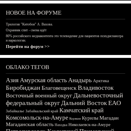
НОВОЕ НА ФОРУМЕ
Трилогия "Китобои" А. Вахова.
Охранник спит - смена идёт
80% российского медиаконтента это телевидение для пациентов психдиспансера
и наркологии.
Перейти на форум >>
ОБЛАКО ТЕГОВ
Азия
Амурская область
Анадырь
Арктика
Биробиджан
Владивосток
Благовещенск
Дальневосточный
Восточный военный округ
федеральный округ
Дальний Восток
ЕАО
Камчатский край
Забайкалье
Забайкальский край
Комсомольск-на-Амуре
Магадан
Курилы
Корякия
Магаданская область
Николаевск-на-Амуре
Находка