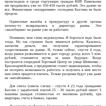
происходило и среди торгующих граждан КНР. Павильоны
им продавались уже по 350-450 тысяч рублей. Это далеко не
все. Финансовым «изощрениям» господина Бахтина не было
предела.
Одиночные жалобы в прокуратуру и другие органы
почему-то возвращались к директору рынка. Эти
«жалобщики» на рынке уже не работают.
Понимаю, мои слова недоказуемы. И бороться надо было
тогда. Но так страшно было лишиться работы. Казалось,
заплатив деньги, мы получаем гарантированное
существование на рынке. И, только сейчас, спустя 4 года,
когда рынок разваливается и дает городу доход всего 5 млн.
рублей, становится жутко за наше будущее. Когда
построится очередной Торговый Центр по улице Шевченко –
Красноармейская, а предприятие станет акционерным, чтобы
не потерять возможность работать и получить в нем место
нам опять придется платить. Только расценки будут уже даже
не «китайскими».
Для смеха (сквозь слезы) – спустя 4 (!) года гражданин
Бахтин с заработной платой 25 - 30 тысяч рублей имеет 3
машины (каждая стоимостью от миллиона рублей), три
квартиры, счета в банках, гаражи.