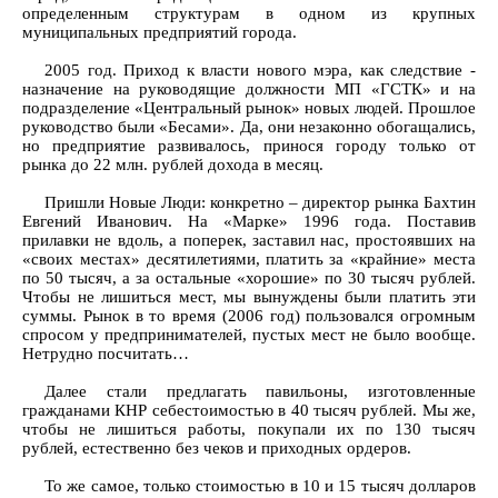
определенным структурам в одном из крупных
муниципальных предприятий города.
2005 год. Приход к власти нового мэра, как следствие -
назначение на руководящие должности МП «ГСТК» и на
подразделение «Центральный рынок» новых людей. Прошлое
руководство были «Бесами». Да, они незаконно обогащались,
но предприятие развивалось, принося городу только от
рынка до 22 млн. рублей дохода в месяц.
Пришли Новые Люди: конкретно – директор рынка Бахтин
Евгений Иванович. На «Марке» 1996 года. Поставив
прилавки не вдоль, а поперек, заставил нас, простоявших на
«своих местах» десятилетиями, платить за «крайние» места
по 50 тысяч, а за остальные «хорошие» по 30 тысяч рублей.
Чтобы не лишиться мест, мы вынуждены были платить эти
суммы. Рынок в то время (2006 год) пользовался огромным
спросом у предпринимателей, пустых мест не было вообще.
Нетрудно посчитать…
Далее стали предлагать павильоны, изготовленные
гражданами КНР себестоимостью в 40 тысяч рублей. Мы же,
чтобы не лишиться работы, покупали их по 130 тысяч
рублей, естественно без чеков и приходных ордеров.
То же самое, только стоимостью в 10 и 15 тысяч долларов