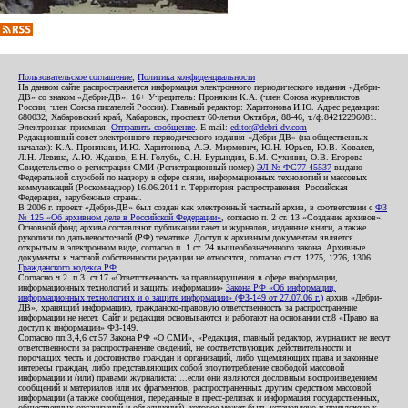
Пользовательское соглашение
,
Политика конфиденциальности
На данном сайте распространяется информация электронного периодического издания «Дебри-
ДВ» со знаком «Дебри-ДВ». 16+ Учредитель: Пронякин К.А. (член Союза журналистов
России, член Союза писателей России). Главный редактор: Харитонова И.Ю. Адрес редакции:
680032, Хабаровский край, Хабаровск, проспект 60-летия Октября, 88-46, т./ф.84212296081.
Электронная приемная:
Отправить сообщение
. E-mail:
editor@debri-dv.com
Редакционный совет электронного периодического издания «Дебри-ДВ» (на общественных
началах): К.А. Пронякин, И.Ю. Харитонова, А.Э. Мирмович, Ю.Н. Юрьев, Ю.В. Ковалев,
Л.Н. Левина, А.Ю. Жданов, Е.Н. Голубь, С.Н. Бурындин, Б.М. Сухинин, О.В. Егорова
Свидетельство о регистрации СМИ (Регистрационный номер)
ЭЛ № ФС77-45537
выдано
Федеральной службой по надзору в сфере связи, информационных технологий и массовых
коммуникаций (Роскомнадзор) 16.06.2011 г. Территория распространения: Российская
Федерация, зарубежные страны.
В 2006 г. проект «Дебри-ДВ» был создан как электронный частный архив, в соответствии с
ФЗ
№ 125 «Об архивном деле в Российской Федерации»
, согласно п. 2 ст. 13 «Создание архивов».
Основной фонд архива составляют публикации газет и журналов, изданные книги, а также
рукописи по дальневосточной (РФ) тематике. Доступ к архивным документам является
открытым в электронном виде, согласно п. 1 ст. 24 вышеобозначенного закона. Архивные
документы к частной собственности редакции не относятся, согласно ст.ст. 1275, 1276, 1306
Гражданского кодекса РФ
.
Согласно ч.2. п.3. ст.17 «Ответственность за правонарушения в сфере информации,
информационных технологий и защиты информации»
Закона РФ «Об информации,
информационных технологиях и о защите информации» (ФЗ-149 от 27.07.06 г.)
архив «Дебри-
ДВ», хранящий информацию, гражданско-правовую ответственность за распространение
информации не несет. Сайт и редакция основываются и работают на основании ст.8 «Право на
доступ к информации» ФЗ-149.
Согласно пп.3,4,6 ст.57 Закона РФ «О СМИ», «Редакция, главный редактор, журналист не несут
ответственности за распространение сведений, не соответствующих действительности и
порочащих честь и достоинство граждан и организаций, либо ущемляющих права и законные
интересы граждан, либо представляющих собой злоупотребление свободой массовой
информации и (или) правами журналиста: ...если они являются дословным воспроизведением
сообщений и материалов или их фрагментов, распространенных другим средством массовой
информации (а также сообщения, переданные в пресс-релизах и информация государственных,
общественных организаций и объединений), которое может быть установлено и привлечено к