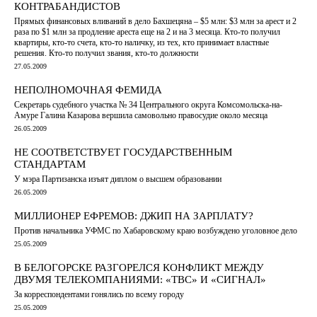
КОНТРАБАНДИСТОВ
Прямых финансовых вливаний в дело Бахшецяна – $5 млн: $3 млн за арест и 2
раза по $1 млн за продление ареста еще на 2 и на 3 месяца. Кто-то получил
квартиры, кто-то счета, кто-то наличку, из тех, кто принимает властные
решения. Кто-то получил звания, кто-то должности
27.05.2009
НЕПОЛНОМОЧНАЯ ФЕМИДА
Секретарь судебного участка № 34 Центрального округа Комсомольска-на-
Амуре Галина Казарова вершила самовольно правосудие около месяца
26.05.2009
НЕ СООТВЕТСТВУЕТ ГОСУДАРСТВЕННЫМ
СТАНДАРТАМ
У мэра Партизанска изъят диплом о высшем образовании
26.05.2009
МИЛЛИОНЕР ЕФРЕМОВ: ДЖИП НА ЗАРПЛАТУ?
Против начальника УФМС по Хабаровскому краю возбуждено уголовное дело
25.05.2009
В БЕЛОГОРСКЕ РАЗГОРЕЛСЯ КОНФЛИКТ МЕЖДУ
ДВУМЯ ТЕЛЕКОМПАНИЯМИ: «ТВС» И «СИГНАЛ»
За корреспондентами гонялись по всему городу
25.05.2009