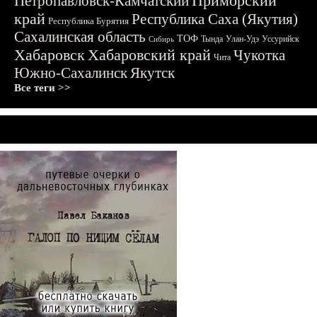
Приморский
Петропавловск-Камчатский
край
Республика Саха (Якутия)
Республика Бурятия
Сахалинская область
ТОФ
Тында
Улан-Удэ
Уссурийск
Сибирь
Хабаровск
Хабаровский край
Чукотка
Чита
Южно-Сахалинск
Якутск
Все теги >>