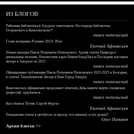
ИЗ БЛОГОВ
Районная библиотека в Амурске уничтожена. На очереди библиотека
Островского в Комсомольске?!
павел попельский
Голая вечеринка Роснано 2015г. Итог.
Евгений Афанасьев
Новые находки Павла Петровича Попельского: Архив газеты Природа и
аномальные явления, Неизвестная карта НижнеАмурЛага и Последние выставки
автора в Амурске по 2025
павел попельский
Официальные публикации Павла Петровича Попельского 2023-2025 в Болгарии,
в газетах Тихоокеанская Звезда и Наш Город Амурск
павел попельский
Комсомольск официально продолжает отмечать День памяти жертв сталинских
репрессий: задумаемся...
павел попельский
Кого боится Путин: Сергей Фургал
Евгений Афанасьев
Повышение платы в автобусах за проезд: кто виноват, и что делать?
Олег Паньков
Архив блогов >>