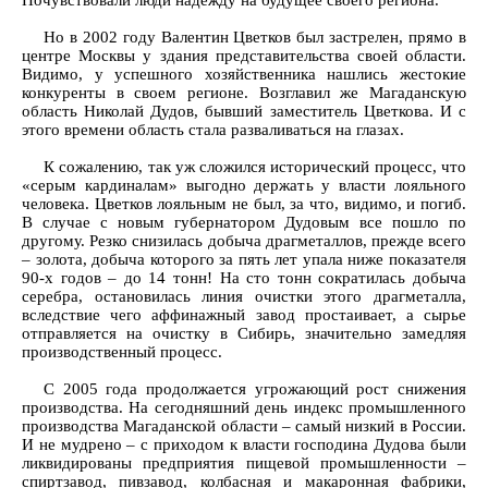
Почувствовали люди надежду на будущее своего региона.
Но в 2002 году Валентин Цветков был застрелен, прямо в
центре Москвы у здания представительства своей области.
Видимо, у успешного хозяйственника нашлись жестокие
конкуренты в своем регионе. Возглавил же Магаданскую
область Николай Дудов, бывший заместитель Цветкова. И с
этого времени область стала разваливаться на глазах.
К сожалению, так уж сложился исторический процесс, что
«серым кардиналам» выгодно держать у власти лояльного
человека. Цветков лояльным не был, за что, видимо, и погиб.
В случае с новым губернатором Дудовым все пошло по
другому. Резко снизилась добыча драгметаллов, прежде всего
– золота, добыча которого за пять лет упала ниже показателя
90-х годов – до 14 тонн! На сто тонн сократилась добыча
серебра, остановилась линия очистки этого драгметалла,
вследствие чего аффинажный завод простаивает, а сырье
отправляется на очистку в Сибирь, значительно замедляя
производственный процесс.
С 2005 года продолжается угрожающий рост снижения
производства. На сегодняшний день индекс промышленного
производства Магаданской области – самый низкий в России.
И не мудрено – с приходом к власти господина Дудова были
ликвидированы предприятия пищевой промышленности –
спиртзавод, пивзавод, колбасная и макаронная фабрики,