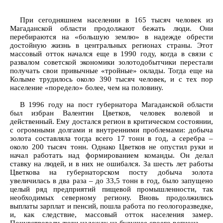
При сегодняшнем населении в 165 тысяч человек из
Магаданской области продолжают бежать люди. Они
перебираются на «большую землю» в надежде обрести
достойную жизнь в центральных регионах страны. Этот
массовый отток начался еще в 1990 году, когда в связи с
развалом советской экономики золотодобытчики перестали
получать свои привычные «тройные» оклады. Тогда еще на
Колыме трудилось около 390 тысяч человек, и с тех пор
население «поредело» более, чем на половину.
В 1996 году на пост губернатора Магаданской области
был избран Валентин Цветков, человек волевой и
действенный. Ему достался регион в критическом состоянии,
с огромными долгами и внутренними проблемами: добыча
золота составляла тогда всего 17 тонн в год, а серебра –
около 200 тысяч тонн. Однако Цветков не опустил руки и
начал работать над формированием команды. Он делал
ставку на людей, и в них не ошибался. За шесть лет работы
Цветкова на губернаторском посту добыча золота
увеличилась в два раза – до 33,5 тонн в год, было запущено
целый ряд предприятий пищевой промышленности, так
необходимых северному региону. Вновь продолжились
выплаты зарплат и пенсий, пошла работа по геологоразведке,
и, как следствие, массовый отток населения замер.