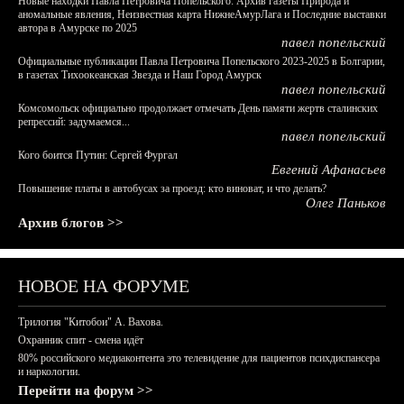
Новые находки Павла Петровича Попельского: Архив газеты Природа и
аномальные явления, Неизвестная карта НижнеАмурЛага и Последние выставки
автора в Амурске по 2025
павел попельский
Официальные публикации Павла Петровича Попельского 2023-2025 в Болгарии,
в газетах Тихоокеанская Звезда и Наш Город Амурск
павел попельский
Комсомольск официально продолжает отмечать День памяти жертв сталинских
репрессий: задумаемся...
павел попельский
Кого боится Путин: Сергей Фургал
Евгений Афанасьев
Повышение платы в автобусах за проезд: кто виноват, и что делать?
Олег Паньков
Архив блогов >>
НОВОЕ НА ФОРУМЕ
Трилогия "Китобои" А. Вахова.
Охранник спит - смена идёт
80% российского медиаконтента это телевидение для пациентов психдиспансера
и наркологии.
Перейти на форум >>