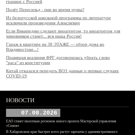
границе с Россией
Полёт Пересильд - пир во время чумы?
Из белорусской школьной программы по литературе
исключили произведения Алексиевич
Если Википедию сделают иноагентом, то иноагентом для
чиновников станет... вся наша Россия!
Гараж в квартире на 38 ЭТАЖЕ — обзор дома во
Владивостоке...!
Правящая коалиция ФРГ договорилась убрать слово
"раса" из конституции
Китай отказался передать ВОЗ данные о первых случаях
COVID-19
НОВОСТИ
07.08.2026
ЕАО станет пилотным регионом нового проекта Мастерской управления
«Сенеж»
В Хабаровском крае быстрее всего растут зарплаты у административного