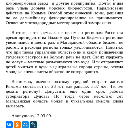
комбикормовый завод, и другие предприятия. Почти в два
раза упала добыча морских биоресурсов. Парализовано
действие на Колыме Особой экономической зоны, решения
по ее дальнейшему функционированию не принимаются.
Освоение углеводородные месторождений заморожено.
В итоге, в то время, как в целом по регионам России за
время президентства Владимира Путина бюджеты регионов
увеличились в шесть раз, в Магаданской области бюджет не
растет, а расходы региона только увеличиваются. Понятно,
что при таком управлении областью ни о каком привлечении
трудовых ресурсов на Колыму речь не идет. Своих удержать
не могут – местные разъезжаются кто куда. Или отправляют
детей учиться в вузы в центральные города страны, откуда
молодые специалисты обратно не возвращаются.
Возможно, именно поэтому средний возраст жителя
Колымы составляет не 28 лет, как раньше, а 37 лет. Что же
делать региону? Допустить еще один срок работы
губернатора Дудова? Но тогда через несколько лет
Магаданская область может в буквальном смысле слова
вымереть.
Anonymous,12.03.09.