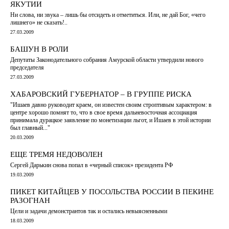
ЯКУТИИ
Ни слова, ни звука – лишь бы отсидеть и отметиться. Или, не дай Бог, «чего
лишнего» не сказать!..
27.03.2009
БАШУН В РОЛИ
Депутаты Законодательного собрания Амурской области утвердили нового
председателя
27.03.2009
ХАБАРОВСКИЙ ГУБЕРНАТОР – В ГРУППЕ РИСКА
"Ишаев давно руководит краем, он известен своим строптивым характером: в
центре хорошо помнят то, что в свое время дальневосточная ассоциация
принимала дурацкое заявление по монетизации льгот, и Ишаев в этой истории
был главный..."
20.03.2009
ЕЩЕ ТРЕМЯ НЕДОВОЛЕН
Сергей Дарькин снова попал в «черный список» президента РФ
19.03.2009
ПИКЕТ КИТАЙЦЕВ У ПОСОЛЬСТВА РОССИИ В ПЕКИНЕ
РАЗОГНАН
Цели и задачи демонстрантов так и остались невыясненными
18.03.2009