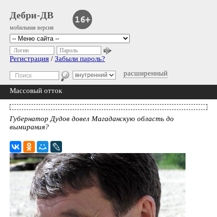
Дебри-ДВ
мобильная версия
Логин
Пароль
Регистрация
/
Забыли пароль?
расширенный
Массовый отток
Губернатор Дудов довел Магаданскую область до
вымирания?