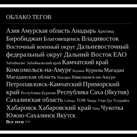
ОБЛАКО ТЕГОВ
Азия
Амурская область
Анадырь
Арктика
Биробиджан
Владивосток
Благовещенск
Дальневосточный
Восточный военный округ
федеральный округ
Дальний Восток
ЕАО
Камчатский край
Забайкалье
Забайкальский край
Комсомольск-на-Амуре
Магадан
Курилы
Корякия
Магаданская область
Николаевск-на-Амуре
Находка
Приморский
Петропавловск-Камчатский
край
Республика Саха (Якутия)
Республика Бурятия
Сахалинская область
ТОФ
Тында
Улан-Удэ
Уссурийск
Сибирь
Хабаровск
Хабаровский край
Чукотка
Чита
Южно-Сахалинск
Якутск
Все теги >>