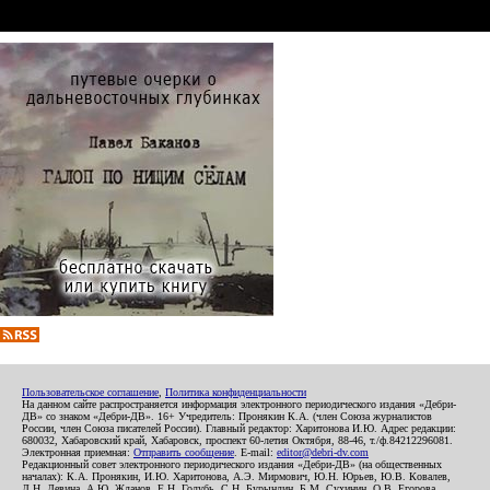
Пользовательское соглашение
,
Политика конфиденциальности
На данном сайте распространяется информация электронного периодического издания «Дебри-
ДВ» со знаком «Дебри-ДВ». 16+ Учредитель: Пронякин К.А. (член Союза журналистов
России, член Союза писателей России). Главный редактор: Харитонова И.Ю. Адрес редакции:
680032, Хабаровский край, Хабаровск, проспект 60-летия Октября, 88-46, т./ф.84212296081.
Электронная приемная:
Отправить сообщение
. E-mail:
editor@debri-dv.com
Редакционный совет электронного периодического издания «Дебри-ДВ» (на общественных
началах): К.А. Пронякин, И.Ю. Харитонова, А.Э. Мирмович, Ю.Н. Юрьев, Ю.В. Ковалев,
Л.Н. Левина, А.Ю. Жданов, Е.Н. Голубь, С.Н. Бурындин, Б.М. Сухинин, О.В. Егорова