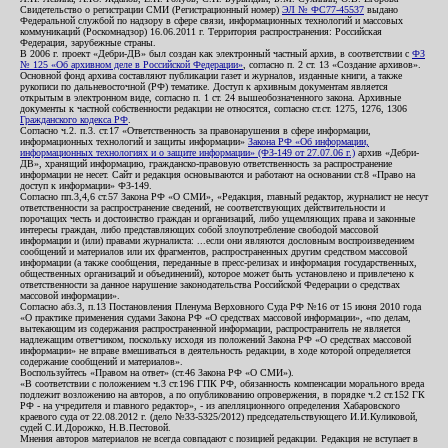
Свидетельство о регистрации СМИ (Регистрационный номер)
ЭЛ № ФС77-45537
выдано
Федеральной службой по надзору в сфере связи, информационных технологий и массовых
коммуникаций (Роскомнадзор) 16.06.2011 г. Территория распространения: Российская
Федерация, зарубежные страны.
В 2006 г. проект «Дебри-ДВ» был создан как электронный частный архив, в соответствии с
ФЗ
№ 125 «Об архивном деле в Российской Федерации»
, согласно п. 2 ст. 13 «Создание архивов».
Основной фонд архива составляют публикации газет и журналов, изданные книги, а также
рукописи по дальневосточной (РФ) тематике. Доступ к архивным документам является
открытым в электронном виде, согласно п. 1 ст. 24 вышеобозначенного закона. Архивные
документы к частной собственности редакции не относятся, согласно ст.ст. 1275, 1276, 1306
Гражданского кодекса РФ
.
Согласно ч.2. п.3. ст.17 «Ответственность за правонарушения в сфере информации,
информационных технологий и защиты информации»
Закона РФ «Об информации,
информационных технологиях и о защите информации» (ФЗ-149 от 27.07.06 г.)
архив «Дебри-
ДВ», хранящий информацию, гражданско-правовую ответственность за распространение
информации не несет. Сайт и редакция основываются и работают на основании ст.8 «Право на
доступ к информации» ФЗ-149.
Согласно пп.3,4,6 ст.57 Закона РФ «О СМИ», «Редакция, главный редактор, журналист не несут
ответственности за распространение сведений, не соответствующих действительности и
порочащих честь и достоинство граждан и организаций, либо ущемляющих права и законные
интересы граждан, либо представляющих собой злоупотребление свободой массовой
информации и (или) правами журналиста: ...если они являются дословным воспроизведением
сообщений и материалов или их фрагментов, распространенных другим средством массовой
информации (а также сообщения, переданные в пресс-релизах и информация государственных,
общественных организаций и объединений), которое может быть установлено и привлечено к
ответственности за данное нарушение законодательства Российской Федерации о средствах
массовой информации».
Согласно абз.3, п.13 Постановления Пленума Верховного Суда РФ №16 от 15 июня 2010 года
«О практике применения судами Закона РФ «О средствах массовой информации», «по делам,
вытекающим из содержания распространенной информации, распространитель не является
надлежащим ответчиком, поскольку исходя из положений Закона РФ «О средствах массовой
информации» не вправе вмешиваться в деятельность редакции, в ходе которой определяется
содержание сообщений и материалов».
Воспользуйтесь «Правом на ответ» (ст.46 Закона РФ «О СМИ»).
«В соответствии с положением ч.3 ст.196 ГПК РФ, обязанность компенсации морального вреда
подлежит возложению на авторов, а по опубликованию опровержения, в порядке ч.2 ст.152 ГК
РФ - на учредителя и главного редактор», - из апелляционного определения Хабаровского
краевого суда от 22.08.2012 г. (дело №33-5325/2012) председательствующего И.И.Куликовой,
судей С.И.Дорожко, Н.В.Пестовой.
Мнения авторов материалов не всегда совпадают с позицией редакции. Редакция не вступает в