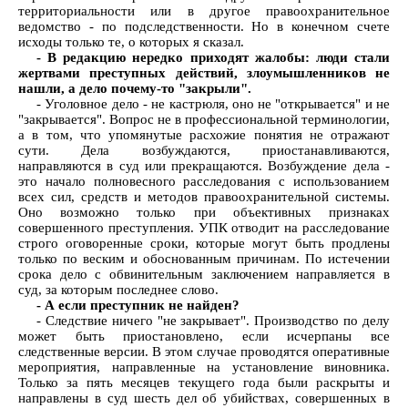
территориальности или в другое правоохранительное
ведомство - по подследственности. Но в конечном счете
исходы только те, о которых я сказал.
- В редакцию нередко приходят жалобы: люди стали
жертвами преступных действий, злоумышленников не
нашли, а дело почему-то "закрыли".
- Уголовное дело - не кастрюля, оно не "открывается" и не
"закрывается". Вопрос не в профессиональной терминологии,
а в том, что упомянутые расхожие понятия не отражают
сути. Дела возбуждаются, приостанавливаются,
направляются в суд или прекращаются. Возбуждение дела -
это начало полновесного расследования с использованием
всех сил, средств и методов правоохранительной системы.
Оно возможно только при объективных признаках
совершенного преступления. УПК отводит на расследование
строго оговоренные сроки, которые могут быть продлены
только по веским и обоснованным причинам. По истечении
срока дело с обвинительным заключением направляется в
суд, за которым последнее слово.
- А если преступник не найден?
- Следствие ничего "не закрывает". Производство по делу
может быть приостановлено, если исчерпаны все
следственные версии. В этом случае проводятся оперативные
мероприятия, направленные на установление виновника.
Только за пять месяцев текущего года были раскрыты и
направлены в суд шесть дел об убийствах, совершенных в