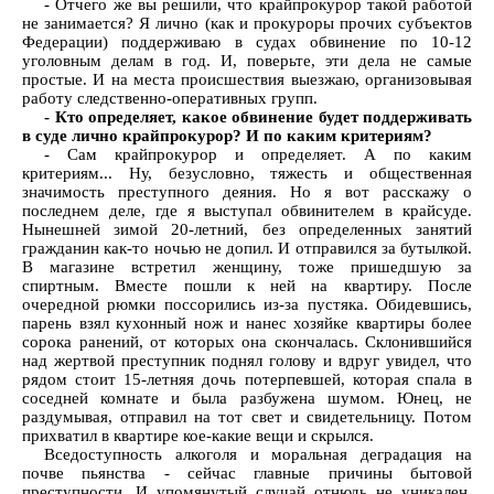
- Отчего же вы решили, что крайпрокурор такой работой
не занимается? Я лично (как и прокуроры прочих субъектов
Федерации) поддерживаю в судах обвинение по 10-12
уголовным делам в год. И, поверьте, эти дела не самые
простые. И на места происшествия выезжаю, организовывая
работу следственно-оперативных групп.
- Кто определяет, какое обвинение будет поддерживать
в суде лично крайпрокурор? И по каким критериям?
- Сам крайпрокурор и определяет. А по каким
критериям... Ну, безусловно, тяжесть и общественная
значимость преступного деяния. Но я вот расскажу о
последнем деле, где я выступал обвинителем в крайсуде.
Нынешней зимой 20-летний, без определенных занятий
гражданин как-то ночью не допил. И отправился за бутылкой.
В магазине встретил женщину, тоже пришедшую за
спиртным. Вместе пошли к ней на квартиру. После
очередной рюмки поссорились из-за пустяка. Обидевшись,
парень взял кухонный нож и нанес хозяйке квартиры более
сорока ранений, от которых она скончалась. Склонившийся
над жертвой преступник поднял голову и вдруг увидел, что
рядом стоит 15-летняя дочь потерпевшей, которая спала в
соседней комнате и была разбужена шумом. Юнец, не
раздумывая, отправил на тот свет и свидетельницу. Потом
прихватил в квартире кое-какие вещи и скрылся.
Вседоступность алкоголя и моральная деградация на
почве пьянства - сейчас главные причины бытовой
преступности. И упомянутый случай отнюдь не уникален.