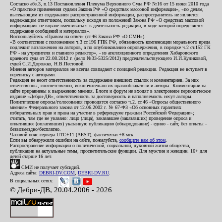
Согласно абз.3, п.13 Постановления Пленума Верховного Суда РФ №16 от 15 июня 2010 года
«О практике применения судами Закона РФ «О средствах массовой информации», «по делам,
вытекающим из содержания распространенной информации, распространитель не является
надлежащим ответчиком, поскольку исходя из положений Закона РФ «О средствах массовой
информации» не вправе вмешиваться в деятельность редакции, в ходе которой определяется
содержание сообщений и материалов».
Воспользуйтесь «Правом на ответ» (ст.46 Закона РФ «О СМИ»).
«В соответствии с положением ч.3 ст.196 ГПК РФ, обязанность компенсации морального вреда
подлежит возложению на авторов, а по опубликованию опровержения, в порядке ч.2 ст.152 ГК
РФ - на учредителя и главного редактор», - из апелляционного определения Хабаровского
краевого суда от 22.08.2012 г. (дело №33-5325/2012) председательствующего И.И.Куликовой,
судей С.И.Дорожко, Н.В.Пестовой.
Мнения авторов материалов не всегда совпадают с позицией редакции. Редакция не вступает в
переписку с авторами.
Редакция не несет ответственность за содержание внешних ссылок и комментариев. За них
ответственны, соответственно, исключительно их правообладатели и авторы. Комментарии на
сайте приравнены к выражению мнения. Блоги и форум не входят в электронное периодическое
издание «Дебри-ДВ», ответственность за достоверность и наполняемость несут авторы.
Политические опросы/голосования проводятся согласно ч.2. ст.46 «Опросы общественного
мнения» Федерального закона от 12.06.2002 г. № 67-ФЗ «Об основных гарантиях
избирательных прав и права на участие в референдуме граждан Российской Федерации»;
считать, там где не указано: лицо (лица), заказавшее (заказавших) проведение опроса и
оплатившее (оплативших) указанную публикацию (обнародование) - едино - сайт, без оплаты -
безвозмездно/бесплатно.
Часовой пояс сервера UTC+11 (AEST), фактически +8 мск.
Если вы обнаружили ошибки на сайте, пожалуйста,
сообщите нам об этом
.
Распространение информации о политической, социальной, духовной жизни общества,
публикации на актуальные темы, просветительские функции. Для мужчин и женщин. 16+ для
детей старше 16 лет.
СМИ не получает субсидий.
Адреса сайта:
DEBRI-DV.COM
,
DEBRI-DV.RU
.
В социальных сетях:
© Дебри-ДВ, 20.04.2006 - 2026