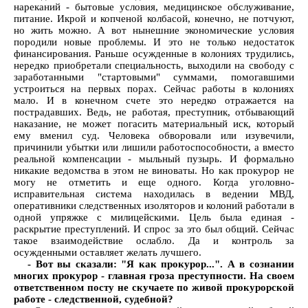
нареканий - бытовые условия, медицинское обслуживание,
питание. Икрой и копченой колбасой, конечно, не потчуют,
но жить можно. А вот нынешние экономические условия
породили новые проблемы. И это не только недостаток
финансирования. Раньше осужденные в колониях трудились,
нередко приобретали специальность, выходили на свободу с
заработанными "стартовыми" суммами, помогавшими
устроиться на первых порах. Сейчас работы в колониях
мало. И в конечном счете это нередко отражается на
пострадавших. Ведь, не работая, преступник, отбывающий
наказание, не может погасить материальный иск, который
ему вменил суд. Человека обворовали или изувечили,
причинили убытки или лишили работоспособности, а вместо
реальной компенсации - мыльный пузырь. И формально
никакие ведомства в этом не виноваты. Но как прокурор не
могу не отметить и еще одного. Когда уголовно-
исправительная система находилась в ведении МВД,
оперативники следственных изоляторов и колоний работали в
одной упряжке с милицейскими. Цель была единая -
раскрытие преступлений. И спрос за это был общий. Сейчас
такое взаимодействие ослабло. Да и контроль за
осужденными оставляет желать лучшего.
- Вот вы сказали: "Я как прокурор...". А в сознании
многих прокурор - главная гроза преступности. На своем
ответственном посту не скучаете по живой прокурорской
работе - следственной, судебной?