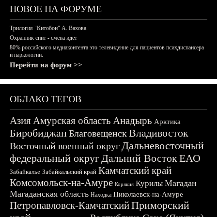
НОВОЕ НА ФОРУМЕ
Трилогия "Китобои" А. Вахова.
Охранник спит - смена идёт
80% российского медиаконтента это телевидение для пациентов психдиспансера
и наркологии.
Перейти на форум >>
ОБЛАКО ТЕГОВ
Азия
Амурская область
Анадырь
Арктика
Биробиджан
Владивосток
Благовещенск
Дальневосточный
Восточный военный округ
федеральный округ
Дальний Восток
ЕАО
Камчатский край
Забайкалье
Забайкальский край
Комсомольск-на-Амуре
Магадан
Курилы
Корякия
Магаданская область
Николаевск-на-Амуре
Находка
Приморский
Петропавловск-Камчатский