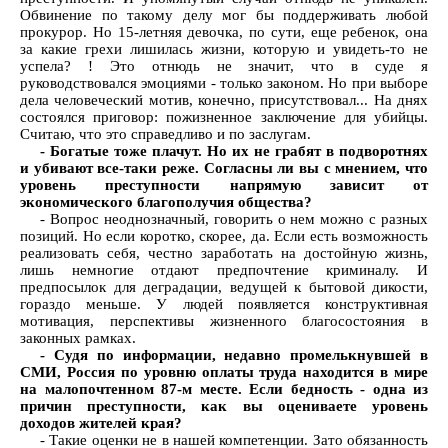
Обвинение по такому делу мог бы поддерживать любой
прокурор. Но 15-летняя девочка, по сути, еще ребенок, она
за какие грехи лишилась жизни, которую и увидеть-то не
успела? ! Это отнюдь не значит, что в суде я
руководствовался эмоциями - только законом. Но при выборе
дела человеческий мотив, конечно, присутствовал... На днях
состоялся приговор: пожизненное заключение для убийцы.
Считаю, что это справедливо и по заслугам.
- Богатые тоже плачут. Но их не грабят в подворотнях
и убивают все-таки реже. Согласны ли вы с мнением, что
уровень преступности напрямую зависит от
экономического благополучия общества?
- Вопрос неоднозначный, говорить о нем можно с разных
позиций. Но если коротко, скорее, да. Если есть возможность
реализовать себя, честно заработать на достойную жизнь,
лишь немногие отдают предпочтение криминалу. И
предпосылок для деградации, ведущей к бытовой дикости,
гораздо меньше. У людей появляется конструктивная
мотивация, перспективы жизненного благосостояния в
законных рамках.
- Судя по информации, недавно промелькнувшей в
СМИ, Россия по уровню оплаты труда находится в мире
на малопочтенном 87-м месте. Если бедность - одна из
причин преступности, как вы оцениваете уровень
доходов жителей края?
- Такие оценки не в нашей компетенции. Зато обязанность