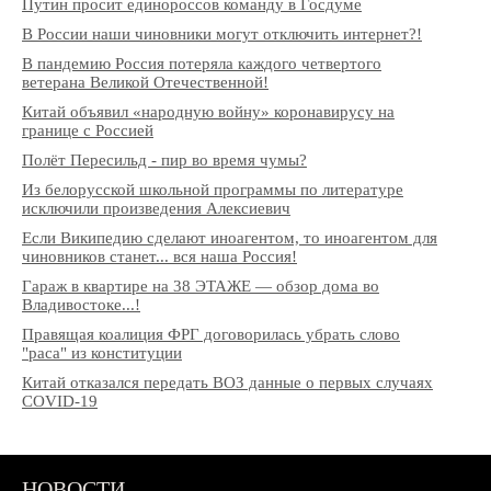
Путин просит единороссов команду в Госдуме
В России наши чиновники могут отключить интернет?!
В пандемию Россия потеряла каждого четвертого
ветерана Великой Отечественной!
Китай объявил «народную войну» коронавирусу на
границе с Россией
Полёт Пересильд - пир во время чумы?
Из белорусской школьной программы по литературе
исключили произведения Алексиевич
Если Википедию сделают иноагентом, то иноагентом для
чиновников станет... вся наша Россия!
Гараж в квартире на 38 ЭТАЖЕ — обзор дома во
Владивостоке...!
Правящая коалиция ФРГ договорилась убрать слово
"раса" из конституции
Китай отказался передать ВОЗ данные о первых случаях
COVID-19
НОВОСТИ