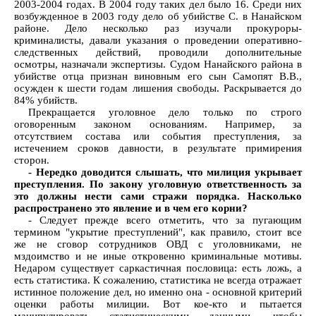
2003-2004 годах. В 2004 году таких дел было 16. Среди них
возбужденное в 2003 году дело об убийстве С. в Нанайском
районе. Дело несколько раз изучали прокуроры-
криминалисты, давали указания о проведении оперативно-
следственных действий, проводили дополнительные
осмотры, назначали экспертизы. Судом Нанайского района в
убийстве отца признан виновным его сын Самопят В.В.,
осужден к шести годам лишения свободы. Раскрывается до
84% убийств.
Прекращается уголовное дело только по строго
оговоренным законом основаниям. Например, за
отсутствием состава или события преступления, за
истечением сроков давности, в результате примирения
сторон.
- Нередко доводится слышать, что милиция укрывает
преступления. По закону уголовную ответственность за
это должны нести сами стражи порядка. Насколько
распространено это явление и в чем его корни?
- Следует прежде всего отметить, что за пугающим
термином "укрытие преступлений", как правило, стоит все
же не сговор сотрудников ОВД с уголовниками, не
мздоимство и не иные откровенно криминальные мотивы.
Недаром существует саркастичная пословица: есть ложь, а
есть статистика. К сожалению, статистика не всегда отражает
истинное положение дел, но именно она - основной критерий
оценки работы милиции. Вот кое-кто и пытается