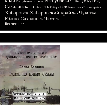
край
Республика Саха (Якутия)
Республика Бурятия
Сахалинская область
ТОФ
Тында
Улан-Удэ
Уссурийск
Сибирь
Хабаровск
Хабаровский край
Чукотка
Чита
Южно-Сахалинск
Якутск
Все теги >>