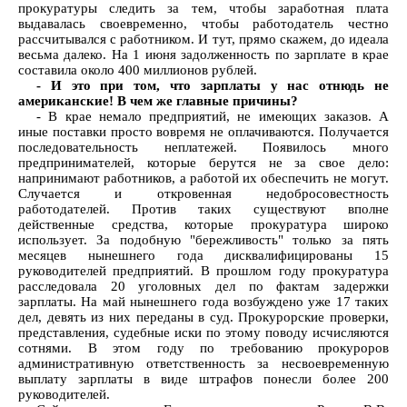
прокуратуры следить за тем, чтобы заработная плата
выдавалась своевременно, чтобы работодатель честно
рассчитывался с работником. И тут, прямо скажем, до идеала
весьма далеко. На 1 июня задолженность по зарплате в крае
составила около 400 миллионов рублей.
- И это при том, что зарплаты у нас отнюдь не
американские! В чем же главные причины?
- В крае немало предприятий, не имеющих заказов. А
иные поставки просто вовремя не оплачиваются. Получается
последовательность неплатежей. Появилось много
предпринимателей, которые берутся не за свое дело:
напринимают работников, а работой их обеспечить не могут.
Случается и откровенная недобросовестность
работодателей. Против таких существуют вполне
действенные средства, которые прокуратура широко
использует. За подобную "бережливость" только за пять
месяцев нынешнего года дисквалифицированы 15
руководителей предприятий. В прошлом году прокуратура
расследовала 20 уголовных дел по фактам задержки
зарплаты. На май нынешнего года возбуждено уже 17 таких
дел, девять из них переданы в суд. Прокурорские проверки,
представления, судебные иски по этому поводу исчисляются
сотнями. В этом году по требованию прокуроров
административную ответственность за несвоевременную
выплату зарплаты в виде штрафов понесли более 200
руководителей.