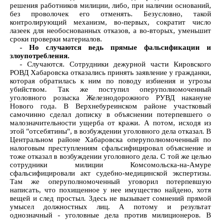
решения работников милиции, либо, при наличии оснований,
без проволочек его отменять. Безусловно, такой
контролирующий механизм, во-первых, сократит число
лазеек для необоснованных отказов, а во-вторых, уменьшит
сроки проверки материалов.
- Но случаются ведь прямые фальсификации и
злоупотребления.
- Случаются. Сотрудники дежурной части Кировского
РОВД Хабаровска отказались принять заявление у гражданки,
которая обратилась к ним по поводу избиения и угрозы
убийством. Так же поступил оперуполномоченный
уголовного розыска Железнодорожного РУВД накануне
Нового года. В Верхнебуреинском районе участковый
самочинно сделал дописку в объяснении потерпевшего о
малозначительности ущерба от кражи. А потом, исходя из
этой "отсебятины", в возбуждении уголовного дела отказал. В
Центральном районе Хабаровска оперуполномоченный по
налоговым преступлениям сфальсифицировал объяснение и
тоже отказал в возбуждении уголовного дела. С той же целью
сотрудники милиции Комсомольска-на-Амуре
сфальсифицировали акт судебно-медицинской экспертизы.
Там же оперуполномоченный уговорил потерпевшую
написать, что похищенное у нее имущество найдено, хотя
вещей и след простыл. Здесь не вызывает сомнений прямой
умысел должностных лиц. А потому и результат
однозначный - уголовные дела против милиционеров. В