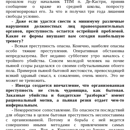
прошлом году начальник ТПМ п. Де-Кастри, приняв
сообщение о краже из средней школы, попросту
проигнорировал его. За что и получил три года лишения
свободы условно.
- Даже если удастся свести к минимуму различные
нарушения должностных лиц правоохранительных
органов, преступность остается острейшей проблемой.
Какие ее формы внушают вам сегодня наибольшую
тревогу?
- Всякая преступность опасна. Конечно, наиболее опасны
особо тяжкие преступления. Оперативная обстановка
непредсказуема. Вот недавно субботнее утро началось с
тройного убийства. Совсем молодой человек на почве
пьяной ссоры разделался со своими собутыльниками обоего
пола. Примеров пьяной бытовой жестокости, превосходящей
всякий здравый смысл, к сожалению, очень много. Это не
может не тревожить.
- Иногда создается впечатление, что организованная
преступность не столь чудовищна, как бытовая.
Заказные убийства и бандитские "разборки" имеют
рациональный мотив, а пьяная резня отдает чем-то
инфернальным.
- Некорректное сопоставление. По опасности последствий
для общества в целом бытовая преступность несопоставима
с организованной. Потому и борьба с ней ведется
совершенно иными методами с привлечением самых
серьезных сил. Вот в Комсомольске-на-Амуре недавно