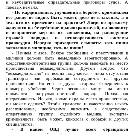
и неубедительные оправдательные приговоры судов. А
таковых немало.
- Но кардинальных улучшений в борьбе с криминалом
все равно не видно. Быть может, дело не в законах, а в
тех, кто их применяет на практике? Люди по-прежнему
жалуются на бездействие правоохранителей, на волокиту
и непринятие мер по их заявлениям, на равнодушие
стражей порядка и неповоротливость системы
правосудия. Нередко приходится слышать: хоть пиши
заявление в милицию, хоть не пиши! ..
- Начнем с азов. Всякое сообщение о преступлении в
милиции должно быть немедленно зарегистрировано. А
следственно-оперативная группа должна выезжать на место
происшествия незамедлительно. Другой вопрос, что
"незамедлительно" не всегда получается - из-за отсутствия
транспорта или пребывания сотрудников на другом
происшествии. Но есть и другая сторона. Совершено, к
примеру, убийство. Через несколько минут на место
примчался патрульно-постовой наряд. Похвальная
оперативность. Но что, кроме охраны места происшествия,
он может сделать? Чтобы грамотно и качественно начать
расследование, необходимо включить в следственно-
оперативную группу судебного медика, эксперта-
криминалиста, быть может, кинолога с собакой и других
специалистов.
- В какой ОВД лучше всего обращаться