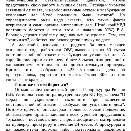
манипулировать статистическими данными, чтобы
представить свою работу в лучшем свете. Отсюда и укрытие
заявлений от учета, и необоснованные отказы в возбуждении
уголовных дел. Чтоб поменьше было "висяков". Но
справедливости ради надо сказать, что такие факты
вскрывают и сами органы внутренних дел. Штаб крайУВД
постоянно борется с этим злом, а начальник УВД В.А.
Баранов держит проблему под личным контролем. Тем, кто
"отличился", собственное руководство спуску не дает.
А масштабы, конечно, не радуют. За пять месяцев
нынешнего года работники ОВД вынесли около 30 тысяч
постановлений об отказе в возбуждении уголовных дел. А
горрайпрокурорами отменено более 8 тысяч этих решений с
направлением материалов на дополнительную проверку.
Кроме того, возбуждено 423 уголовных дела по
преступлениям, укрытым от учета. Около 300 из них
составляют кражи.
- И как же с этим бороться?
- 16 мая вышел совместный приказ Генпрокурора России
В.В. Устинова и министра внутренних дел Р.Г. Нургалиева "О
мерах по укреплению законности при вынесении
постановлений об отказе в возбуждении уголовного дела".
Помимо прочего, он содержит новое ключевое положение,
обязывающее органы милиции всех уровней представлять
"отказное" постановление с прилагающимися материалами
на проверку прокурору в течение 24 часов. А прокуроры и
их заместители должны либо подтверждать законность