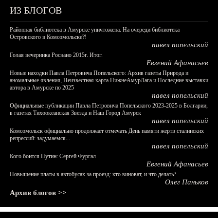
ИЗ БЛОГОВ
Районная библиотека в Амурске уничтожена. На очереди библиотека
Островского в Комсомольске?!
павел попельский
Голая вечеринка Роснано 2015г. Итог.
Евгений Афанасьев
Новые находки Павла Петровича Попельского: Архив газеты Природа и
аномальные явления, Неизвестная карта НижнеАмурЛага и Последние выставки
автора в Амурске по 2025
павел попельский
Официальные публикации Павла Петровича Попельского 2023-2025 в Болгарии,
в газетах Тихоокеанская Звезда и Наш Город Амурск
павел попельский
Комсомольск официально продолжает отмечать День памяти жертв сталинских
репрессий: задумаемся...
павел попельский
Кого боится Путин: Сергей Фургал
Евгений Афанасьев
Повышение платы в автобусах за проезд: кто виноват, и что делать?
Олег Паньков
Архив блогов >>