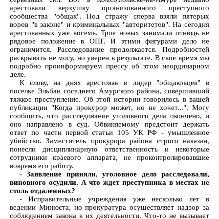
арестовали верхушку организованного преступного
сообщества "общак". Под стражу сперва взяли пятерых
воров "в законе" и криминальных "авторитетов". На сегодня
арестованных уже восемь. Трое новых занимали отнюдь не
рядовое положение в ОПГ. И этими фигурами дело не
ограничится. Расследование продолжается. Подробностей
раскрывать не могу, но уверен в результате. В свое время мы
подробно проинформируем прессу об этом неординарном
деле.
К слову, на днях арестован и лидер "общаковцев" в
поселке Эльбан соседнего Амурского района, совершивший
тяжкое преступление. Об этой истории говорилось в вашей
публикации "Когда прокурор может, но не хочет...". Могу
сообщить, что расследование уголовного дела окончено, и
оно направлено в суд. Обвиняемому предстоит держать
ответ по части первой статьи 105 УК РФ - умышленное
убийство. Заместитель прокурора района строго наказан,
понесли дисциплинарную ответственность и некоторые
сотрудники краевого аппарата, не проконтролировавшие
вовремя его работу.
- Заявление приняли, уголовное дело расследовали,
виновного осудили. А что ждет преступника в местах не
столь отдаленных?
- Исправительные учреждения уже несколько лет в
ведении Минюста, но прокуратура осуществляет надзор за
соблюдением закона в их деятельности. Что-то не вызывает