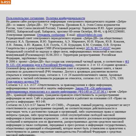
Пользовательское соглашение
,
Политика конфиденциальности
На данном сайте распространяется информация электронного периодического издания «Дебри-
ДВ» со знаком «Дебри-ДВ». 16+ Учредитель: Пронякин К.А. (член Союза журналистов
России, член Союза писателей России). Главный редактор: Харитонова И.Ю. Адрес редакции:
680032, Хабаровский край, Хабаровск, проспект 60-летия Октября, 88-46, т./ф.84212296081.
Электронная приемная:
Отправить сообщение
. E-mail:
editor@debri-dv.com
Редакционный совет электронного периодического издания «Дебри-ДВ» (на общественных
началах): К.А. Пронякин, И.Ю. Харитонова, А.Э. Мирмович, Ю.Н. Юрьев, Ю.В. Ковалев,
Л.Н. Левина, А.Ю. Жданов, Е.Н. Голубь, С.Н. Бурындин, Б.М. Сухинин, О.В. Егорова
Свидетельство о регистрации СМИ (Регистрационный номер)
ЭЛ № ФС77-45537
выдано
Федеральной службой по надзору в сфере связи, информационных технологий и массовых
коммуникаций (Роскомнадзор) 16.06.2011 г. Территория распространения: Российская
Федерация, зарубежные страны.
В 2006 г. проект «Дебри-ДВ» был создан как электронный частный архив, в соответствии с
ФЗ
№ 125 «Об архивном деле в Российской Федерации»
, согласно п. 2 ст. 13 «Создание архивов».
Основной фонд архива составляют публикации газет и журналов, изданные книги, а также
рукописи по дальневосточной (РФ) тематике. Доступ к архивным документам является
открытым в электронном виде, согласно п. 1 ст. 24 вышеобозначенного закона. Архивные
документы к частной собственности редакции не относятся, согласно ст.ст. 1275, 1276, 1306
Гражданского кодекса РФ
.
Согласно ч.2. п.3. ст.17 «Ответственность за правонарушения в сфере информации,
информационных технологий и защиты информации»
Закона РФ «Об информации,
информационных технологиях и о защите информации» (ФЗ-149 от 27.07.06 г.)
архив «Дебри-
ДВ», хранящий информацию, гражданско-правовую ответственность за распространение
информации не несет. Сайт и редакция основываются и работают на основании ст.8 «Право на
доступ к информации» ФЗ-149.
Согласно пп.3,4,6 ст.57 Закона РФ «О СМИ», «Редакция, главный редактор, журналист не несут
ответственности за распространение сведений, не соответствующих действительности и
порочащих честь и достоинство граждан и организаций, либо ущемляющих права и законные
интересы граждан, либо представляющих собой злоупотребление свободой массовой
информации и (или) правами журналиста: ...если они являются дословным воспроизведением
сообщений и материалов или их фрагментов, распространенных другим средством массовой
информации (а также сообщения, переданные в пресс-релизах и информация государственных,
общественных организаций и объединений), которое может быть установлено и привлечено к
ответственности за данное нарушение законодательства Российской Федерации о средствах
массовой информации».