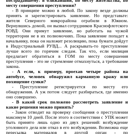
пострадавшему: в ближайший, по месту жительства, по
месту совершения преступления?
- В принципе можно в любой. По закону везде должны
принять и зарегистрировать заявление. Но представьте:
жителя Северного микрорайона ограбили в Южном.
Вернувшись домой, он вызвал сотрудников Краснофлотского
РОВД. Они примут заявление, но работать на чужой
территории не в их полномочиях. Пока заявление попадет к
начальнику, пока он наложит резолюцию, пока бумаги дойдут
в Индустриальный РУВД... А раскрывать-то преступление
лучше всего по горячим следам. Так что, если милиция
предлагает обратиться в ГОМ по месту совершения
преступления - это не стремление отмахнуться, а требование
закона.
- А если, к примеру, проехав четыре района на
автобусе, человек обнаружил карманную кражу или
похищение сумки?
- Преступление регистрируется по месту его
обнаружения. А уж потом следует разбираться, где именно
оно совершено.
- В какой срок положено рассмотреть заявление и
какие решения можно принять?
- Закон отводит на проверку сообщения о преступлении
максимум 10 дней. После этого в соответствии с УПК может
быть принято лишь одно из двух решений: возбуждение
уголовного дела или отказ в его возбуждении. Возможна еще
пересылка материалов в другой орган - по