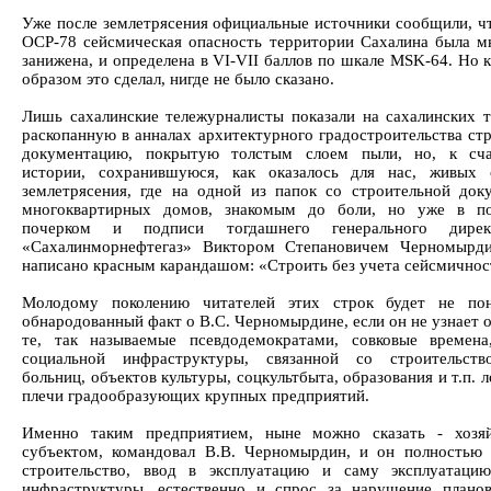
Уже после землетрясения официальные источники сообщили, чт
ОСР-78 сейсмическая опасность территории Сахалина была м
занижена, и определена в VI-VII баллов по шкале MSK-64. Но 
образом это сделал, нигде не было сказано.
Лишь сахалинские тележурналисты показали на сахалинских т
раскопанную в анналах архитектурного градостроительства ст
документацию, покрытую толстым слоем пыли, но, к сча
истории, сохранившуюся, как оказалось для нас, живых 
землетрясения, где на одной из папок со строительной док
многоквартирных домов, знакомым до боли, но уже в пос
почерком и подписи тогдашнего генерального дире
«Сахалинморнефтегаз» Виктором Степановичем Черномырд
написано красным карандашом: «Строить без учета сейсмичнос
Молодому поколению читателей этих строк будет не пон
обнародованный факт о В.С. Черномырдине, если он не узнает о
те, так называемые псевдодемократами, совковые времена
социальной инфраструктуры, связанной со строительств
больниц, объектов культуры, соцкультбыта, образования и т.п. 
плечи градообразующих крупных предприятий.
Именно таким предприятием, ныне можно сказать - хозя
субъектом, командовал В.В. Черномырдин, и он полностью 
строительство, ввод в эксплуатацию и саму эксплуатаци
инфраструктуры, естественно и спрос за нарушение плано