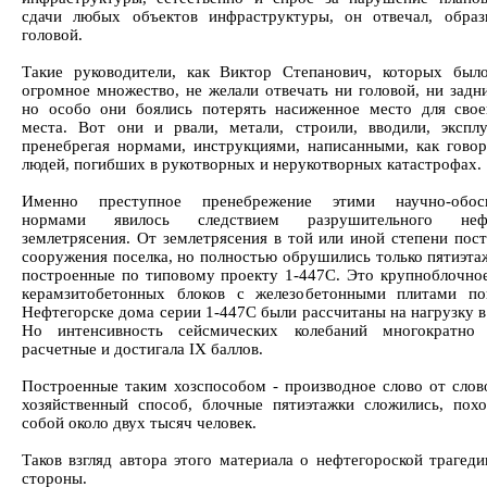
сдачи любых объектов инфраструктуры, он отвечал, образ
головой.
Такие руководители, как Виктор Степанович, которых был
огромное множество, не желали отвечать ни головой, ни задн
но особо они боялись потерять насиженное место для свое
места. Вот они и рвали, метали, строили, вводили, эксплу
пренебрегая нормами, инструкциями, написанными, как говор
людей, погибших в рукотворных и нерукотворных катастрофах.
Именно преступное пренебрежение этими научно-обос
нормами явилось следствием разрушительного нефт
землетрясения. От землетрясения в той или иной степени пост
сооружения поселка, но полностью обрушились только пятиэта
построенные по типовому проекту 1-447С. Это крупноблочное
керамзитобетонных блоков с железобетонными плитами по
Нефтегорске дома серии 1-447С были рассчитаны на нагрузку в
Но интенсивность сейсмических колебаний многократно 
расчетные и достигала IX баллов.
Построенные таким хозспособом - производное слово от слов
хозяйственный способ, блочные пятиэтажки сложились, пох
собой около двух тысяч человек.
Таков взгляд автора этого материала о нефтегороской трагеди
стороны.