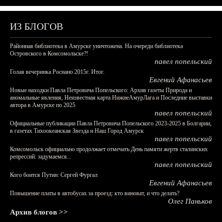
ИЗ БЛОГОВ
Районная библиотека в Амурске уничтожена. На очереди библиотека
Островского в Комсомольске?!
павел попельский
Голая вечеринка Роснано 2015г. Итог.
Евгений Афанасьев
Новые находки Павла Петровича Попельского: Архив газеты Природа и
аномальные явления, Неизвестная карта НижнеАмурЛага и Последние выставки
автора в Амурске по 2025
павел попельский
Официальные публикации Павла Петровича Попельского 2023-2025 в Болгарии,
в газетах Тихоокеанская Звезда и Наш Город Амурск
павел попельский
Комсомольск официально продолжает отмечать День памяти жертв сталинских
репрессий: задумаемся...
павел попельский
Кого боится Путин: Сергей Фургал
Евгений Афанасьев
Повышение платы в автобусах за проезд: кто виноват, и что делать?
Олег Паньков
Архив блогов >>