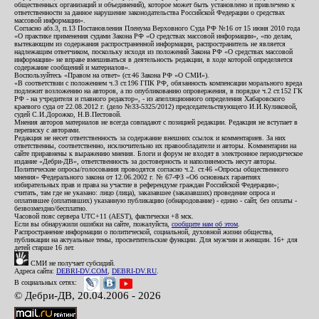
общественных организаций и объединений), которое может быть установлено и привлечено к
ответственности за данное нарушение законодательства Российской Федерации о средствах
массовой информации».
Согласно абз.3, п.13 Постановления Пленума Верховного Суда РФ №16 от 15 июня 2010 года
«О практике применения судами Закона РФ «О средствах массовой информации», «по делам,
вытекающим из содержания распространенной информации, распространитель не является
надлежащим ответчиком, поскольку исходя из положений Закона РФ «О средствах массовой
информации» не вправе вмешиваться в деятельность редакции, в ходе которой определяется
содержание сообщений и материалов».
Воспользуйтесь «Правом на ответ» (ст.46 Закона РФ «О СМИ»).
«В соответствии с положением ч.3 ст.196 ГПК РФ, обязанность компенсации морального вреда
подлежит возложению на авторов, а по опубликованию опровержения, в порядке ч.2 ст.152 ГК
РФ - на учредителя и главного редактор», - из апелляционного определения Хабаровского
краевого суда от 22.08.2012 г. (дело №33-5325/2012) председательствующего И.И.Куликовой,
судей С.И.Дорожко, Н.В.Пестовой.
Мнения авторов материалов не всегда совпадают с позицией редакции. Редакция не вступает в
переписку с авторами.
Редакция не несет ответственность за содержание внешних ссылок и комментариев. За них
ответственны, соответственно, исключительно их правообладатели и авторы. Комментарии на
сайте приравнены к выражению мнения. Блоги и форум не входят в электронное периодическое
издание «Дебри-ДВ», ответственность за достоверность и наполняемость несут авторы.
Политические опросы/голосования проводятся согласно ч.2. ст.46 «Опросы общественного
мнения» Федерального закона от 12.06.2002 г. № 67-ФЗ «Об основных гарантиях
избирательных прав и права на участие в референдуме граждан Российской Федерации»;
считать, там где не указано: лицо (лица), заказавшее (заказавших) проведение опроса и
оплатившее (оплативших) указанную публикацию (обнародование) - едино - сайт, без оплаты -
безвозмездно/бесплатно.
Часовой пояс сервера UTC+11 (AEST), фактически +8 мск.
Если вы обнаружили ошибки на сайте, пожалуйста,
сообщите нам об этом
.
Распространение информации о политической, социальной, духовной жизни общества,
публикации на актуальные темы, просветительские функции. Для мужчин и женщин. 16+ для
детей старше 16 лет.
СМИ не получает субсидий.
Адреса сайта:
DEBRI-DV.COM
,
DEBRI-DV.RU
.
В социальных сетях:
© Дебри-ДВ, 20.04.2006 - 2026