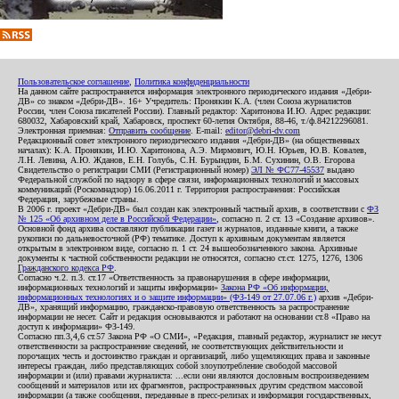
Пользовательское соглашение
,
Политика конфиденциальности
На данном сайте распространяется информация электронного периодического издания «Дебри-
ДВ» со знаком «Дебри-ДВ». 16+ Учредитель: Пронякин К.А. (член Союза журналистов
России, член Союза писателей России). Главный редактор: Харитонова И.Ю. Адрес редакции:
680032, Хабаровский край, Хабаровск, проспект 60-летия Октября, 88-46, т./ф.84212296081.
Электронная приемная:
Отправить сообщение
. E-mail:
editor@debri-dv.com
Редакционный совет электронного периодического издания «Дебри-ДВ» (на общественных
началах): К.А. Пронякин, И.Ю. Харитонова, А.Э. Мирмович, Ю.Н. Юрьев, Ю.В. Ковалев,
Л.Н. Левина, А.Ю. Жданов, Е.Н. Голубь, С.Н. Бурындин, Б.М. Сухинин, О.В. Егорова
Свидетельство о регистрации СМИ (Регистрационный номер)
ЭЛ № ФС77-45537
выдано
Федеральной службой по надзору в сфере связи, информационных технологий и массовых
коммуникаций (Роскомнадзор) 16.06.2011 г. Территория распространения: Российская
Федерация, зарубежные страны.
В 2006 г. проект «Дебри-ДВ» был создан как электронный частный архив, в соответствии с
ФЗ
№ 125 «Об архивном деле в Российской Федерации»
, согласно п. 2 ст. 13 «Создание архивов».
Основной фонд архива составляют публикации газет и журналов, изданные книги, а также
рукописи по дальневосточной (РФ) тематике. Доступ к архивным документам является
открытым в электронном виде, согласно п. 1 ст. 24 вышеобозначенного закона. Архивные
документы к частной собственности редакции не относятся, согласно ст.ст. 1275, 1276, 1306
Гражданского кодекса РФ
.
Согласно ч.2. п.3. ст.17 «Ответственность за правонарушения в сфере информации,
информационных технологий и защиты информации»
Закона РФ «Об информации,
информационных технологиях и о защите информации» (ФЗ-149 от 27.07.06 г.)
архив «Дебри-
ДВ», хранящий информацию, гражданско-правовую ответственность за распространение
информации не несет. Сайт и редакция основываются и работают на основании ст.8 «Право на
доступ к информации» ФЗ-149.
Согласно пп.3,4,6 ст.57 Закона РФ «О СМИ», «Редакция, главный редактор, журналист не несут
ответственности за распространение сведений, не соответствующих действительности и
порочащих честь и достоинство граждан и организаций, либо ущемляющих права и законные
интересы граждан, либо представляющих собой злоупотребление свободой массовой
информации и (или) правами журналиста: ...если они являются дословным воспроизведением
сообщений и материалов или их фрагментов, распространенных другим средством массовой
информации (а также сообщения, переданные в пресс-релизах и информация государственных,