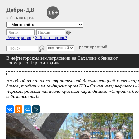
Дебри-ДВ
мобильная версия
Логин
Пароль
Регистрация
/
Забыли пароль?
расширенный
В нефтегорском землетрясении на Сахалине обвиняют
посмертно Черномырдина
На одной из папок со строительной документацией многоква
домов, тогдашним гендиректором ПО «Сахалинморнефтегаз»
Черномырдиным написано красным карандашом: «Строить без
сейсмичности!»