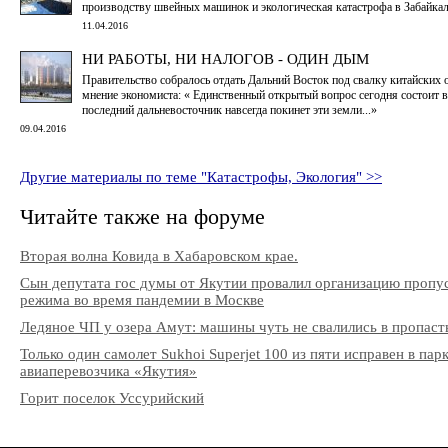
производству швейных машинок и экологическая катастрофа в Забайкал
11.04.2016
НИ РАБОТЫ, НИ НАЛОГОВ - ОДИН ДЫМ
Правительство собралось отдать Дальний Восток под свалку китайских 
мнение экономиста: « Единственный открытый вопрос сегодня состоит в
последний дальневосточник навсегда покинет эти земли...»
09.04.2016
Другие материалы по теме "Катастрофы, Экология" >>
Читайте также на форуме
Вторая волна Ковида в Хабаровском крае.
Сын депутата гос думы от Якутии провалил организацию пропу
режима во время пандемии в Москве
Ледяное ЧП у озера Амут: машины чуть не свалились в пропаст
Только один самолет Sukhoi Superjet 100 из пяти исправен в пар
авиаперевозчика «Якутия»
Горит поселок Уссурийский