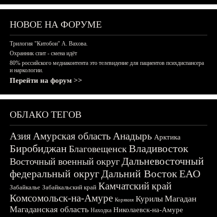
НОВОЕ НА ФОРУМЕ
Трилогия "Китобои" А. Вахова.
Охранник спит - смена идёт
80% российского медиаконтента это телевидение для пациентов психдиспансера
и наркологии.
Перейти на форум >>
ОБЛАКО ТЕГОВ
Азия
Амурская область
Анадырь
Арктика
Биробиджан
Владивосток
Благовещенск
Дальневосточный
Восточный военный округ
федеральный округ
Дальний Восток
ЕАО
Камчатский край
Забайкалье
Забайкальский край
Комсомольск-на-Амуре
Магадан
Курилы
Корякия
Магаданская область
Николаевск-на-Амуре
Находка