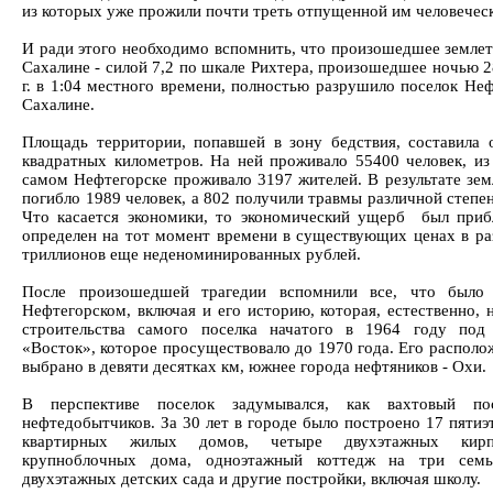
из которых уже прожили почти треть отпущенной им человечес
И ради этого необходимо вспомнить, что произошедшее землет
Сахалине - силой 7,2 по шкале Рихтера, произошедшее ночью 2
г. в 1:04 местного времени, полностью разрушило поселок Неф
Сахалине.
Площадь территории, попавшей в зону бедствия, составила 
квадратных километров. На ней проживало 55400 человек, из
самом Нефтегорске проживало 3197 жителей. В результате зем
погибло 1989 человек, а 802 получили травмы различной степе
Что касается экономики, то экономический ущерб был приб
определен на тот момент времени в существующих ценах в ра
триллионов еще неденоминированных рублей.
После произошедшей трагедии вспомнили все, что было 
Нефтегорском, включая и его историю, которая, естественно, 
строительства самого поселка начатого в 1964 году под
«Восток», которое просуществовало до 1970 года. Его располо
выбрано в девяти десятках км, южнее города нефтяников - Охи.
В перспективе поселок задумывался, как вахтовый по
нефтедобытчиков. За 30 лет в городе было построено 17 пятиэ
квартирных жилых домов, четыре двухэтажных кир
крупноблочных дома, одноэтажный коттедж на три семь
двухэтажных детских сада и другие постройки, включая школу.