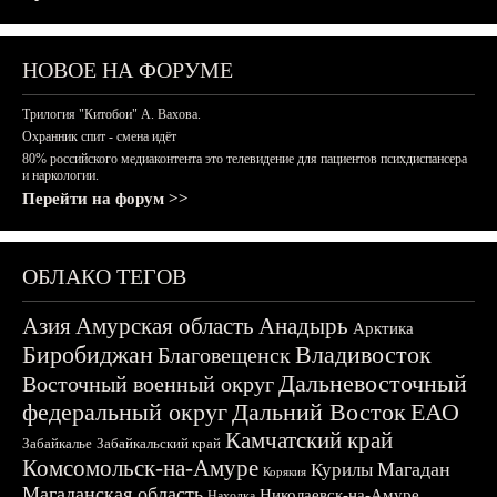
НОВОЕ НА ФОРУМЕ
Трилогия "Китобои" А. Вахова.
Охранник спит - смена идёт
80% российского медиаконтента это телевидение для пациентов психдиспансера
и наркологии.
Перейти на форум >>
ОБЛАКО ТЕГОВ
Азия
Амурская область
Анадырь
Арктика
Биробиджан
Владивосток
Благовещенск
Дальневосточный
Восточный военный округ
федеральный округ
Дальний Восток
ЕАО
Камчатский край
Забайкалье
Забайкальский край
Комсомольск-на-Амуре
Магадан
Курилы
Корякия
Магаданская область
Николаевск-на-Амуре
Находка