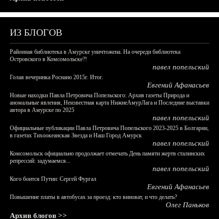
ИЗ БЛОГОВ
Районная библиотека в Амурске уничтожена. На очереди библиотека
Островского в Комсомольске?!
павел попельский
Голая вечеринка Роснано 2015г. Итог.
Евгений Афанасьев
Новые находки Павла Петровича Попельского: Архив газеты Природа и
аномальные явления, Неизвестная карта НижнеАмурЛага и Последние выставки
автора в Амурске по 2025
павел попельский
Официальные публикации Павла Петровича Попельского 2023-2025 в Болгарии,
в газетах Тихоокеанская Звезда и Наш Город Амурск
павел попельский
Комсомольск официально продолжает отмечать День памяти жертв сталинских
репрессий: задумаемся...
павел попельский
Кого боится Путин: Сергей Фургал
Евгений Афанасьев
Повышение платы в автобусах за проезд: кто виноват, и что делать?
Олег Паньков
Архив блогов >>