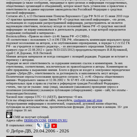
информации (а также сообщения, переданные в пресс-релизах и информация государственных,
общественных организаций и объединений), которое может быть установлено и привлечено к
ответственности за данное нарушение законодательства Российской Федерации о средствах
массовой информации».
Согласно абз.3, п.13 Постановления Пленума Верховного Суда РФ №16 от 15 июня 2010 года
«О практике применения судами Закона РФ «О средствах массовой информации», «по делам,
вытекающим из содержания распространенной информации, распространитель не является
надлежащим ответчиком, поскольку исходя из положений Закона РФ «О средствах массовой
информации» не вправе вмешиваться в деятельность редакции, в ходе которой определяется
содержание сообщений и материалов».
Воспользуйтесь «Правом на ответ» (ст.46 Закона РФ «О СМИ»).
«В соответствии с положением ч.3 ст.196 ГПК РФ, обязанность компенсации морального вреда
подлежит возложению на авторов, а по опубликованию опровержения, в порядке ч.2 ст.152 ГК
РФ - на учредителя и главного редактор», - из апелляционного определения Хабаровского
краевого суда от 22.08.2012 г. (дело №33-5325/2012) председательствующего И.И.Куликовой,
судей С.И.Дорожко, Н.В.Пестовой.
Мнения авторов материалов не всегда совпадают с позицией редакции. Редакция не вступает в
переписку с авторами.
Редакция не несет ответственность за содержание внешних ссылок и комментариев. За них
ответственны, соответственно, исключительно их правообладатели и авторы. Комментарии на
сайте приравнены к выражению мнения. Блоги и форум не входят в электронное периодическое
издание «Дебри-ДВ», ответственность за достоверность и наполняемость несут авторы.
Политические опросы/голосования проводятся согласно ч.2. ст.46 «Опросы общественного
мнения» Федерального закона от 12.06.2002 г. № 67-ФЗ «Об основных гарантиях
избирательных прав и права на участие в референдуме граждан Российской Федерации»;
считать, там где не указано: лицо (лица), заказавшее (заказавших) проведение опроса и
оплатившее (оплативших) указанную публикацию (обнародование) - едино - сайт, без оплаты -
безвозмездно/бесплатно.
Часовой пояс сервера UTC+11 (AEST), фактически +8 мск.
Если вы обнаружили ошибки на сайте, пожалуйста,
сообщите нам об этом
.
Распространение информации о политической, социальной, духовной жизни общества,
публикации на актуальные темы, просветительские функции. Для мужчин и женщин. 16+ для
детей старше 16 лет.
СМИ не получает субсидий.
Адреса сайта:
DEBRI-DV.COM
,
DEBRI-DV.RU
.
В социальных сетях:
© Дебри-ДВ, 20.04.2006 - 2026