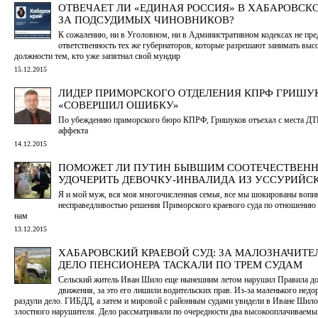
ОТВЕЧАЕТ ЛИ «ЕДИНАЯ РОССИЯ» В ХАБАРОВСК
ЗА ПОДСУДИМЫХ ЧИНОВНИКОВ?
К сожалению, ни в Уголовном, ни в Административном кодексах не пр
ответственность тех же губернаторов, которые разрешают занимать выс
должности тем, кто уже запятнал свой мундир
15.12.2015
ЛИДЕР ПРИМОРСКОГО ОТДЕЛЕНИЯ КПРФ ГРИШУ
«СОВЕРШИЛ ОШИБКУ»
По убеждению приморского бюро КПРФ, Гришуков отъехал с места ДТ
аффекта
14.12.2015
ПОМОЖЕТ ЛИ ПУТИН БЫВШИМ СООТЕЧЕСТВЕН
УДОЧЕРИТЬ ДЕВОЧКУ-ИНВАЛИДА ИЗ УССУРИЙС
Я и мой муж, вся моя многочисленная семья, все мы шокированы воп
несправедливостью решения Приморского краевого суда по отношению 
нам
13.12.2015
ХАБАРОВСКИЙ КРАЕВОЙ СУД: ЗА МАЛОЗНАЧИТЕ
ДЕЛО ПЕНСИОНЕРА ТАСКАЛИ ПО ТРЕМ СУДАМ
Сельский житель Иван Шило еще нынешним летом нарушил Правила д
движения, за это его лишили водительских прав. Из-за маленького нед
раздули дело. ГИБДД, а затем и мировой с районным судами увидели в Иване Шило 
злостного нарушителя. Дело рассматривали по очередности два высокооплачиваемых