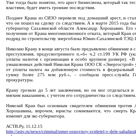
Уже тогда было понятно, что арест бизнесмена, который так тес
властями, будет иметь громкие последствия.
Позднее Крана из СИЗО перевели под домашний арест, и стал
что он пошел на сделку со следствием. А в марте 2015 года б
губернатор Сахалинской области Александр Хорошавин. Его 
получении от Крана многомиллионного отката, который Кран от
подряд по строительству энергоблока Южно-Сахалинской ТЭЦ-1
Николаю Крану в конце августа было предъявлено обвинение в 
преступления, предусмотренного п.«б» ч.2 ст.199 УК РФ (ук
уплаты налогов с организации в особо крупном размере). «В 
умышленных действий Николая Крана ООО СК «Энергострой» 
от уплаты налога на добавленную стоимость в федеральный
сумму более 275 млн руб.», - сообщала пресс-служба Ге
прокуратуры.
Крану грозило до 5 лет заключения, но он мог отделаться и 
мягким наказанием, с учетом его сотрудничества со следствием
Николай Кран был основным свидетелем обвинения против 
Хорошавина, впрочем, юристы сомневаются, что смерть Кр
изменит для экс-губернатора.
АСТВ.Ру, 11.12.15
http://astv.ru/news/criminal/umer-osnovnoy-svidetel-v-dele-sahalin