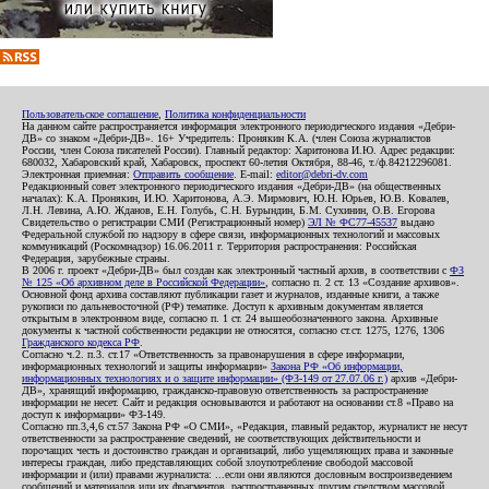
Пользовательское соглашение
,
Политика конфиденциальности
На данном сайте распространяется информация электронного периодического издания «Дебри-
ДВ» со знаком «Дебри-ДВ». 16+ Учредитель: Пронякин К.А. (член Союза журналистов
России, член Союза писателей России). Главный редактор: Харитонова И.Ю. Адрес редакции:
680032, Хабаровский край, Хабаровск, проспект 60-летия Октября, 88-46, т./ф.84212296081.
Электронная приемная:
Отправить сообщение
. E-mail:
editor@debri-dv.com
Редакционный совет электронного периодического издания «Дебри-ДВ» (на общественных
началах): К.А. Пронякин, И.Ю. Харитонова, А.Э. Мирмович, Ю.Н. Юрьев, Ю.В. Ковалев,
Л.Н. Левина, А.Ю. Жданов, Е.Н. Голубь, С.Н. Бурындин, Б.М. Сухинин, О.В. Егорова
Свидетельство о регистрации СМИ (Регистрационный номер)
ЭЛ № ФС77-45537
выдано
Федеральной службой по надзору в сфере связи, информационных технологий и массовых
коммуникаций (Роскомнадзор) 16.06.2011 г. Территория распространения: Российская
Федерация, зарубежные страны.
В 2006 г. проект «Дебри-ДВ» был создан как электронный частный архив, в соответствии с
ФЗ
№ 125 «Об архивном деле в Российской Федерации»
, согласно п. 2 ст. 13 «Создание архивов».
Основной фонд архива составляют публикации газет и журналов, изданные книги, а также
рукописи по дальневосточной (РФ) тематике. Доступ к архивным документам является
открытым в электронном виде, согласно п. 1 ст. 24 вышеобозначенного закона. Архивные
документы к частной собственности редакции не относятся, согласно ст.ст. 1275, 1276, 1306
Гражданского кодекса РФ
.
Согласно ч.2. п.3. ст.17 «Ответственность за правонарушения в сфере информации,
информационных технологий и защиты информации»
Закона РФ «Об информации,
информационных технологиях и о защите информации» (ФЗ-149 от 27.07.06 г.)
архив «Дебри-
ДВ», хранящий информацию, гражданско-правовую ответственность за распространение
информации не несет. Сайт и редакция основываются и работают на основании ст.8 «Право на
доступ к информации» ФЗ-149.
Согласно пп.3,4,6 ст.57 Закона РФ «О СМИ», «Редакция, главный редактор, журналист не несут
ответственности за распространение сведений, не соответствующих действительности и
порочащих честь и достоинство граждан и организаций, либо ущемляющих права и законные
интересы граждан, либо представляющих собой злоупотребление свободой массовой
информации и (или) правами журналиста: ...если они являются дословным воспроизведением
сообщений и материалов или их фрагментов, распространенных другим средством массовой