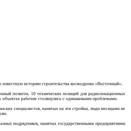
но известную историю строительства космодрома «Восточный».
ионный полигон, 10 технических позиций для радиолокационных
х объектах рабочие столкнулись с одинаковыми проблемами.
анских специалистов, нанятых на эти стройки, люди месяцами не
млю.
 разных подрядчиков, нанятых государственными предприятиями