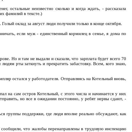
нег, остальные неизвестно сколько и когда ждать, - рассказала
их фамилий в тексте.)
. Голый оклад за август люди получили только в конце октября.
вничать, если муж - единственный кормилец в семье, я дома по
рове. Но и там не выдали и сказали, что зарплата будет всего 70
людям рты заткнуть и прекратить забастовку. Всем, кого знаю,
мпляр остался у работодателя. Отправляясь на Котельный вновь,
пал на сам остров Котельный, с этого числа и начинается у них
править, но все в ожидании постоянно, у ребят нервы сдают, -
ться группы поддержки, где люди вполне реально обсуждают, как
й сообщили, что жалобы перенаправлены в трудовую инспекцию