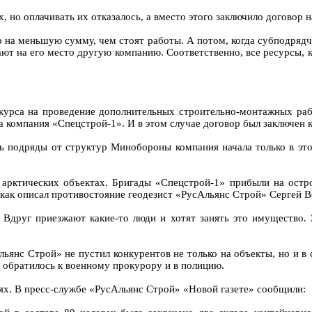
 но оплачивать их отказалось, а вместо этого заключило договор 
ор на меньшую сумму, чем стоят работы. А потом, когда субподрядч
кают на его место другую компанию. Соответственно, все ресурсы
нкурса на проведение дополнительных строительно-монтажных раб
ла компания «Спецстрой-1». И в этом случае договор был заключен 
ь подряды от структур Минобороны компания начала только в этом 
 арктических объектах. Бригады «Спецстрой-1» прибыли на остр
как описал противостояние геодезист «РусАльянс Строй» Сергей В
 Вдруг приезжают какие-то люди и хотят занять это имущество.
ьянс Строй» не пустил конкурентов не только на объекты, но и в
 обратилось к военному прокурору и в полицию.
ях. В пресс-службе «РусАльянс Строй» «Новой газете» сообщили: