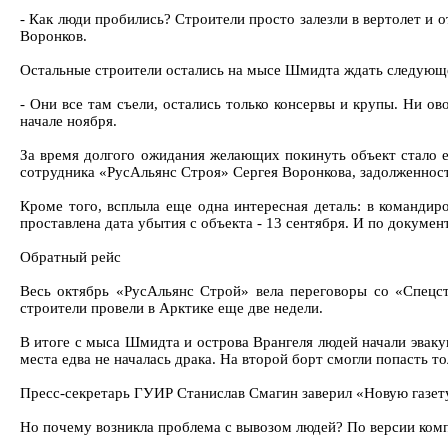
- Как люди пробились? Строители просто залезли в вертолет и о
Воронков.
Остальные строители остались на мысе Шмидта ждать следующего
- Они все там съели, остались только консервы и крупы. Ни ов
начале ноября.
За время долгого ожидания желающих покинуть объект стало е
сотрудника «РусАльянс Строя» Сергея Воронкова, задолженност
Кроме того, всплыла еще одна интересная деталь: в командир
проставлена дата убытия с объекта - 13 сентября. И по докуме
Обратный рейс
Весь октябрь «РусАльянс Строй» вела переговоры со «Спецстр
строители провели в Арктике еще две недели.
В итоге с мыса Шмидта и острова Врангеля людей начали эвакуи
места едва не началась драка. На второй борт смогли попасть т
Пресс-секретарь ГУИР Станислав Смагин заверил «Новую газету»
Но почему возникла проблема с вывозом людей? По версии комп