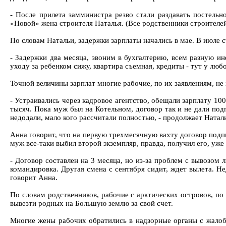
- После прилета замминистра резво стали раздавать постельное
«Новой» жена строителя Наталья. (Все родственники строителей
По словам Натальи, задержки зарплаты начались в мае. В июле ст
- Задержки два месяца, звоним в бухгалтерию, всем разную ин
уходу за ребенком сижу, квартира съемная, кредиты - тут у любо
Точной величины зарплат многие рабочие, по их заявлениям, не
- Устраивались через кадровое агентство, обещали зарплату 100 
тысяч. Пока муж был на Котельном, договор так и не дали под
недодали, мало кого рассчитали полностью, - продолжает Наталь
Анна говорит, что на первую трехмесячную вахту договор подпи
муж все-таки выбил второй экземпляр, правда, получил его, уже
- Договор составлен на 3 месяца, но из-за проблем с вывозом 
командировка. Другая смена с сентября сидит, ждет вылета. Н
говорит Анна.
По словам родственников, рабочие с арктических островов, по 
вывезти родных на Большую землю за свой счет.
Многие жены рабочих обратились в надзорные органы с жалоб