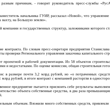
 разным причинам, - говорит руководитель пресс-службы «Рус
заместитель начальника ГУИР, рассказал «Новой», что управление 
 вахту, на Большую землю».
й компании и государственных структур, заложниками которого ст
е контракта. По словам пресс-секретаря предприятия Станислава
ты проверки Регионального управления заказчика капитального стр
т проектной и рабочей документации. Из 58 объектов строитель
и и недостатками. По оценке комиссии, общая строительная гото
с в размере почти 3,2 млрд рублей, но «о потраченных средст
 млрд рублей, в итоге контракт с компанией расторгли в одностор
твенное предприятие пытается присвоить себе результаты выполнен
оительство объекта собственные средства, в два раза превышающие
й.
тельным объемам. Вложили много собственных средств, привлекли