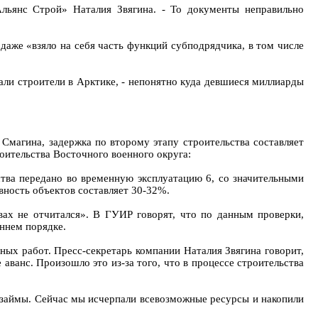
Альянс Строй» Наталия Звягина. - То документы неправильно
даже «взяло на себя часть функций субподрядчика, в том числе
али строители в Арктике, - непонятно куда девшиеся миллиарды
 Смагина, задержка по второму этапу строительства составляет
оительства Восточного военного округа:
ства передано во временную эксплуатацию 6, со значительными
вность объектов составляет 30-32%.
вах не отчитался». В ГУИР говорят, что по данным проверки,
оннем порядке.
ных работ. Пресс-секретарь компании Наталия Звягина говорит,
 аванс. Произошло это из-за того, что в процессе строительства
 займы. Сейчас мы исчерпали всевозможные ресурсы и накопили