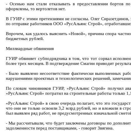
- Осенью нам стали отказывать в предоставлении бортов по
оформлены, то вертолетов нет.
В ГУИР с этими претензиями не согласны. Олег Сиразетдинов, 
по отправке работников ООО «РусАльянс Строй», отработавших
Впрочем, как удалось выяснить «Новой», причина спора частно
бюджетных рублей.
Миллиардные обвинения
ГУИР обвиняет субподрядчика в том, что тот сорвал исполнени
более трех месяцев. В подтверждение Смагин приводит результа
- Было выявлено несоответствие фактически выполненных рабо
нарушениями проектных и технологических решений, замечаниям
По словам чиновников ГУИР, «РусАльянс Строй» получил аван
«РусАльянс Строй» потратил на строительные работы только 1,1
«РусАльянс Строй» в свою очередь полагает, что это государс
что они не только освоили 3,2 млрд рублей, но и вложили в стр
был выявлен ряд работ, не предусмотренных изначальной смето
- Мы рассчитывали, что будет заключены договоры по дополни
задолженности перед поставщиками, - говорит Звягина.