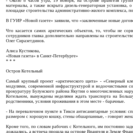
- Около 8 часов утра, 19 ноября, на острове Врангеля гру
материалы, а также вскрыта дизель-генераторная установка, 
площадке строительства административно-жилого комплекса, по
В ГУИР «Новой газете» заявили, что «заключенные новые догов
Что касается самих арктических объектов, то, чтобы не сор
сотрудников главка дополнительно направлены на строительств
Олег Сиразетдинов.
Алиса Кустикова,
«Новая газета» в Санкт-Петербурге»
* * *
Остров Котельный
Самый крупный проект «арктического щита» - «Северный клев
модулями, современной инфраструктурой и водоочистными соор
прокуратуру Булунского района Якутии о многочисленных нару
Котельном, вынуждены неделями ждать транспорта на Большу
родственники, условия проживания в этом месте - барачные.
- На перевалочном пункте в Тикси антисанитарные условия: сп
размером с хорошую кошку, стены обшарпанные, - говорит жена
Кроме того, по словам рабочих с Котельного, им постоянно за
дождались, а встреча прошла на острове Врангеля и Земле Фран