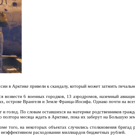
ии в Арктике привели к скандалу, который может затмить печаль
ся возвести 6 военных городков, 13 аэродромов, наземный авиац
ах, острове Врангеля и Земле Франца-Иосифа. Однако почти на все
 и голод. По словам оставшихся на материке родственников гражд
по полтора месяца ждать в Арктике, пока их заберут на Большую зе
оме того, на некоторых объектах случились столкновения бригад
 в неэффективном расходовании миллиардов бюджетных рублей.