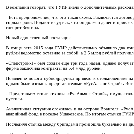
В компании говорят, что ГУИР знало о дополнительных расходах,
- Есть предположение, что это такая схема. Заключается догов
сорвал сроки. Подают в суд иск, что он должен денег и привле
говорит Звягина.
Новый единственный поставщик
В конце лета 2015 года ГУИР действительно объявило два ко
рублей ведомство оставило за собой, а 2,5 млрд рублей получи
«Спецстрой-1» был создан еще три года назад, однако получат
фирма заключила контракты на 5,4 млрд рублей.
Появление нового субподрядчика привело к столкновениям на
однако были изгнаны представителями «РусАльянс Строй». Вот 
- Представьте: стоит техника «РусАльянс Строй», имущество.
пустили.
Аналогичная ситуация сложилась и на острове Врангеля. «РусАл
аварийный фонд в поселке Ушаковское. По итогам стычки ГУИР
Последняя стычка между бригадами произошла буквально на дн