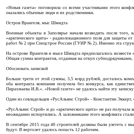
«Новая газета» поговорила со всеми участниками этого конфл
оказались обычные люди и их родственники.
Остров Врангеля, мыс Шмидта
Военные объекты в Заполярье начали возводить после того, к
«арктического щита» - радиолокационного поля для защиты от
работ № 2 при Спецстрое России (ГУИР № 2). Именно эта стру
На острове Врангеля и мысе Шмидта предполагалось возвести «
Общая сумма контрактов, отданная на откуп субподрядчиками, 
Обосновать запиской
Больше трети от этой суммы, 3,5 млрд рублей, досталось ком
оба контракта компания получила без конкурса, как единств
Пирахмаева И.В.». «Новой газете» не удалось найти эту записк
Один из совладельцев «РусАльянс Строй» - Константин Эккерт, 
«РусАльянс Строй» и до «арктического щита» не раз получала 
неожиданно испортились. А заложниками этого конфликта стали
В сентябре 2015 года 40 строителей должны были улететь с мы
будут. В вертолет удалось попасть 12 рабочим.