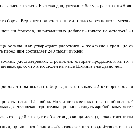
тказались вылезать. Был скандал, улетали с боем, - рассказал «Нов
 борта. Вертолет прилетел за ними только через полтора месяца. 
ощей, ни фруктов, ни витаминных добавок - ничего не осталось! 
ще больше. Как утверждают работники, «РусАльянс Строй» до сих
ь перед ним составляет 249 тысяч рублей.
овочных удостоверениях строителей, которые продолжали на тот 
нтам выходило, что этих людей на мысе Шмидта уже давно нет.
оем», чтобы выделить борт для вахтовиков. 22 октября согласи
ровать только 12 ноября. Но эта перевахтовка тоже не обошлась б
олько два человека: строителям пришлось тянуть жребий, кому летет
, что людей вывезут с объектов до конца месяца, пока стоит летна
ании, причина конфликта - «фактическое противодействие» в выво