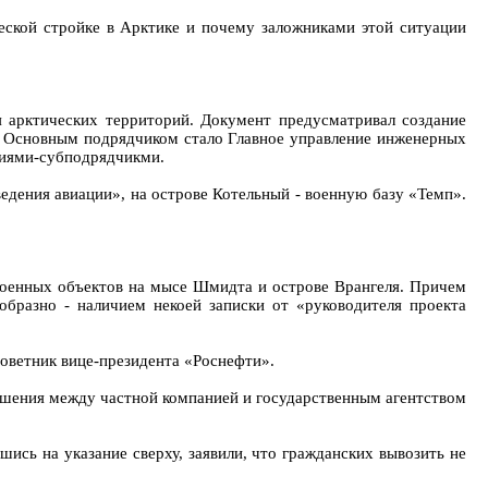
ческой стройке в Арктике и почему заложниками этой ситуации
ия арктических территорий. Документ предусматривал создание
а. Основным подрядчиком стало Главное управление инженерных
ниями-субподрядчикми.
едения авиации», на острове Котельный - военную базу «Темп».
 военных объектов на мысе Шмидта и острове Врангеля. Причем
образно - наличием некоей записки от «руководителя проекта
советник вице-президента «Роснефти».
ношения между частной компанией и государственным агентством
ись на указание сверху, заявили, что гражданских вывозить не