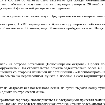
ппой в составе 80 человек было захвачено два склада контейне
о чем с объектов получены соответствующие рапорты. 20 ноября
д угрозой физической расправы сотрудникам.
оры вступили в законную силу». Предприятие также намерено внес
вать сроки, ГУИР наращивает в Арктике группировку собственн
о объектов на о. Врангеля, еще 30 человек прибудут на мыс Шми
ер» на острове Котельный (Новосибирские острова). Проект пр
ужениями. На строительстве объекта задействовано более 400 р
шениях со стороны нанявшей их организации - «Запсибгазпром-Газ
ю землю на перевалочном пункте в поселке Тикси (администрати
ят на матрасах без постельного белья, на сутки выдают банку т
 одного из строителей Анна.
держивают зарплату. Договариваться с бастующими прилетал замми
ца-Иосифа, где ведется аналогичная стройка и также задерживают 