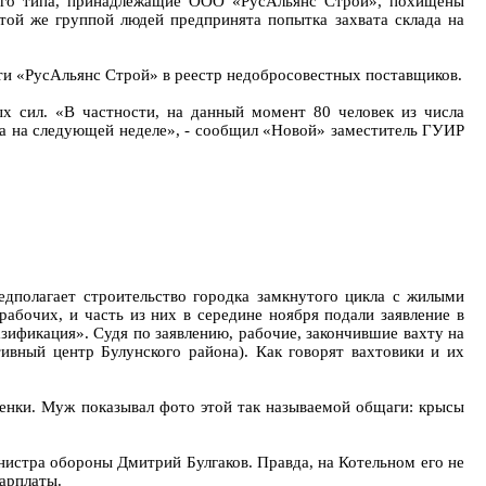
рного типа, принадлежащие ООО «РусАльянс Строй», похищены
 той же группой людей предпринята попытка захвата склада на
ти «РусАльянс Строй» в реестр недобросовестных поставщиков.
ых сил. «В частности, на данный момент 80 человек из числа
дта на следующей неделе», - сообщил «Новой» заместитель ГУИР
едполагает строительство городка замкнутого цикла с жилыми
абочих, и часть из них в середине ноября подали заявление в
ификация». Судя по заявлению, рабочие, закончившие вахту на
вный центр Булунского района). Как говорят вахтовики и их
ушенки. Муж показывал фото этой так называемой общаги: крысы
нистра обороны Дмитрий Булгаков. Правда, на Котельном его не
зарплаты.