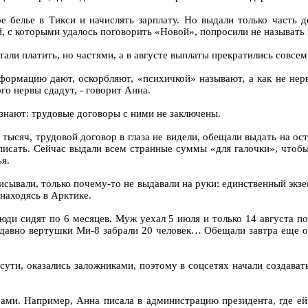
 белье в Тикси и начислять зарплату. Но выдали только часть де
, с которыми удалось поговорить «Новой», попросили не называть 
али платить, но частями, а в августе выплаты прекратились совсем
формацию дают, оскорбляют, «психичкой» называют, а как не нер
го нервы сдадут, - говорит Анна.
 знают: трудовые договоры с ними не заключены.
тысяч, трудовой договор в глаза не видели, обещали выдать на ост
писать. Сейчас выдали всем странные суммы «для галочки», чтобы 
я.
сывали, только почему-то не выдавали на руки: единственный экзе
 находясь в Арктике.
люди сидят по 6 месяцев. Муж уехал 5 июля и только 14 августа по
едавно вертушки Ми-8 забрали 20 человек… Обещали завтра еще от
сути, оказались заложниками, поэтому в соцсетях начали создава
ами. Например, Анна писала в администрацию президента, где е