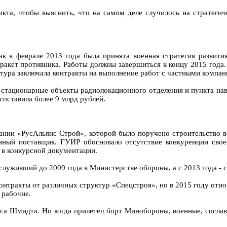
икта, чтобы выяснить, что на самом деле случилось на стратеги
ак в феврале 2013 года была принята военная стратегия развит
 ракет противника. Работы должны завершиться к концу 2015 год
ктура заключала контракты на выполнение работ с частными компа
стационарные объекты радиолокационного отделения и пункта нав
составила более 9 млрд рублей.
пании «РусАльянс Строй», которой было поручено строительство
енный поставщик. ГУИР обосновало отсутствие конкуренции свое
у в конкурсной документации.
служивший до 2009 года в Министерстве обороны, а с 2013 года - 
контракты от различных структур «Спецстроя», но в 2015 году от
 рабочие.
са Шмидта. Но когда прилетел борт Минобороны, военные, сославш