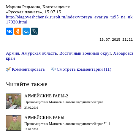
Марина Редькина, Благовещенск
«Русская планета», 15.07.15
http://blagoveshchensk.rusplt.ru/index/vtoraya_avariya_tu95_na_uk
17920.html
15.07.2015 21:21
Армия
,
Амурская область
,
Восточный военный округ
,
Хабаровс
край
Комментировать
Смотреть комментарии (11)
Читайте также
АРМЕЙСКИЕ РАБЫ-2
Правозащитник Матвеев в логове нарушителей прав
27.02.2016
АРМЕЙСКИЕ РАБЫ
Правозащитник Матвеев в логове нарушителей прав Ч. 1.
18.02.2016