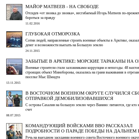
МАЙОР МАТВЕЕВ - НА СВОБОДЕ
Отсидев «от звонка до звонка», несгибаемый Игорь Матвеев по-прежне
бороться за правду
11.02.2016
ГЛУБОКАЯ ОТМОРОЗКА
Сотни людей, направленные строить военные объекты в Арктике, оказал
денег и возможности выехать на Большую землю
24.11.2015
ЗАБЫТЫЕ В АРКТИКЕ: МОРСКИЕ ТАРАКАНЫ НА О
Военные строители стали заложниками коррупции и непогоды. 48 вахто
строящих объект Минобороны, оказались на грани выживания в отреза
поселке Мыс Шмидта
13.11.2015
В ВОСТОЧНОМ ВОЕННОМ ОКРУГЕ СЛУЧИЛСЯ СБ
ОТПРАВКОЙ ДЕМОБИЛИЗОВАВШИХСЯ
С острова Сахалин на большую землю через Ванино: питаются, где кто м
счет
08.07.2015
КОМАНДУЮЩИЙ ВОЙСКАМИ ВВО РАССКАЗАЛ
ПОДРОБНОСТИ О ПАРАДЕ ПОБЕДЫ НА ДАЛЬНЕМ
Речь на выездном заседании военного совета Восточного военного окру