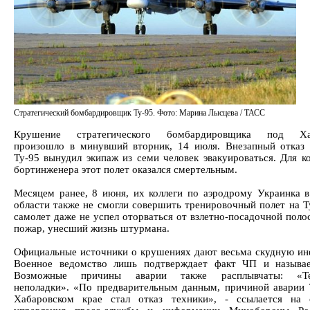
Стратегический бомбардировщик Ту-95. Фото: Марина Лысцева / ТАСС
Крушение стратегического бомбардировщика под Ха
произошло в минувший вторник, 14 июля. Внезапный отказ 
Ту-95 вынудил экипаж из семи человек эвакуироваться. Для к
бортинженера этот полет оказался смертельным.
Месяцем ранее, 8 июня, их коллеги по аэродрому Украинка 
области также не смогли совершить тренировочный полет на Ту
самолет даже не успел оторваться от взлетно-посадочной поло
пожар, унесший жизнь штурмана.
Официальные источники о крушениях дают весьма скудную и
Военное ведомство лишь подтверждает факт ЧП и называе
Возможные причины аварии также расплывчаты: «Те
неполадки». «По предварительным данным, причиной аварии
Хабаровском крае стал отказ техники», - ссылается на 