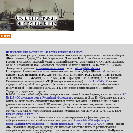
Пользовательское соглашение
,
Политика конфиденциальности
На данном сайте распространяется информация электронного периодического издания «Дебри-
ДВ» со знаком «Дебри-ДВ». 16+ Учредитель: Пронякин К.А. (член Союза журналистов
России, член Союза писателей России). Главный редактор: Харитонова И.Ю. Адрес редакции:
680032, Хабаровский край, Хабаровск, проспект 60-летия Октября, 88-46, т./ф.84212296081.
Электронная приемная:
Отправить сообщение
. E-mail:
editor@debri-dv.com
Редакционный совет электронного периодического издания «Дебри-ДВ» (на общественных
началах): К.А. Пронякин, И.Ю. Харитонова, А.Э. Мирмович, Ю.Н. Юрьев, Ю.В. Ковалев,
Л.Н. Левина, А.Ю. Жданов, Е.Н. Голубь, С.Н. Бурындин, Б.М. Сухинин, О.В. Егорова
Свидетельство о регистрации СМИ (Регистрационный номер)
ЭЛ № ФС77-45537
выдано
Федеральной службой по надзору в сфере связи, информационных технологий и массовых
коммуникаций (Роскомнадзор) 16.06.2011 г. Территория распространения: Российская
Федерация, зарубежные страны.
В 2006 г. проект «Дебри-ДВ» был создан как электронный частный архив, в соответствии с
ФЗ
№ 125 «Об архивном деле в Российской Федерации»
, согласно п. 2 ст. 13 «Создание архивов».
Основной фонд архива составляют публикации газет и журналов, изданные книги, а также
рукописи по дальневосточной (РФ) тематике. Доступ к архивным документам является
открытым в электронном виде, согласно п. 1 ст. 24 вышеобозначенного закона. Архивные
документы к частной собственности редакции не относятся, согласно ст.ст. 1275, 1276, 1306
Гражданского кодекса РФ
.
Согласно ч.2. п.3. ст.17 «Ответственность за правонарушения в сфере информации,
информационных технологий и защиты информации»
Закона РФ «Об информации,
информационных технологиях и о защите информации» (ФЗ-149 от 27.07.06 г.)
архив «Дебри-
ДВ», хранящий информацию, гражданско-правовую ответственность за распространение
информации не несет. Сайт и редакция основываются и работают на основании ст.8 «Право на