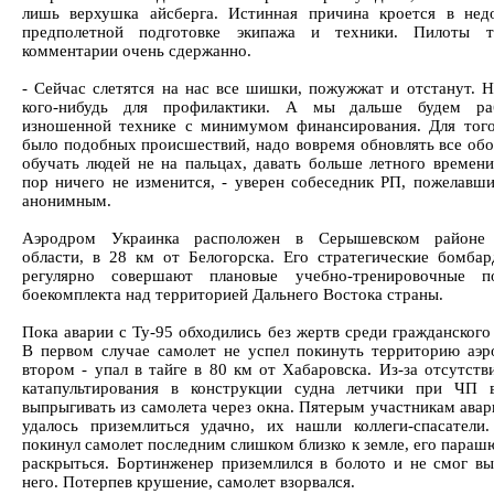
лишь верхушка айсберга. Истинная причина кроется в нед
предполетной подготовке экипажа и техники. Пилоты 
комментарии очень сдержанно.
- Сейчас слетятся на нас все шишки, пожужжат и отстанут. Н
кого-нибудь для профилактики. А мы дальше будем ра
изношенной технике с минимумом финансирования. Для тог
было подобных происшествий, надо вовремя обновлять все обо
обучать людей не на пальцах, давать больше летного времени
пор ничего не изменится, - уверен собеседник РП, пожелавши
анонимным.
Аэродром Украинка расположен в Серышевском районе
области, в 28 км от Белогорска. Его стратегические бомба
регулярно совершают плановые учебно-тренировочные п
боекомплекта над территорией Дальнего Востока страны.
Пока аварии с Ту-95 обходились без жертв среди гражданского
В первом случае самолет не успел покинуть территорию аэр
втором - упал в тайге в 80 км от Хабаровска. Из-за отсутств
катапультирования в конструкции судна летчики при ЧП 
выпрыгивать из самолета через окна. Пятерым участникам авар
удалось приземлиться удачно, их нашли коллеги-спасатели
покинул самолет последним слишком близко к земле, его параш
раскрыться. Бортинженер приземлился в болото и не смог вы
него. Потерпев крушение, самолет взорвался.