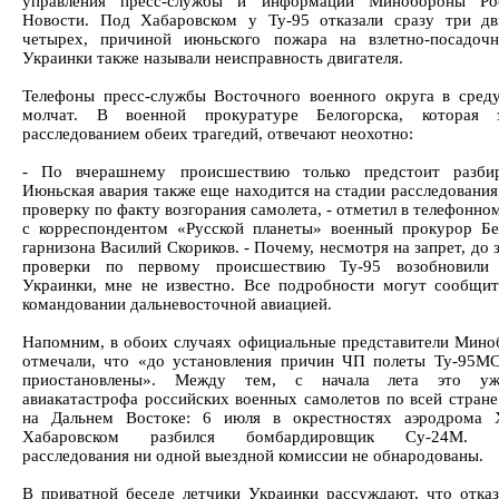
управления пресс-службы и информации Минобороны Р
Новости. Под Хабаровском у Ту-95 отказали сразу три дв
четырех, причиной июньского пожара на взлетно-посадоч
Украинки также называли неисправность двигателя.
Телефоны пресс-службы Восточного военного округа в среду
молчат. В военной прокуратуре Белогорска, которая з
расследованием обеих трагедий, отвечают неохотно:
- По вчерашнему происшествию только предстоит разбира
Июньская авария также еще находится на стадии расследования
проверку по факту возгорания самолета, - отметил в телефонно
с корреспондентом «Русской планеты» военный прокурор Бе
гарнизона Василий Скориков. - Почему, несмотря на запрет, до
проверки по первому происшествию Ту-95 возобновили
Украинки, мне не известно. Все подробности могут сообщит
командовании дальневосточной авиацией.
Напомним, в обоих случаях официальные представители Мин
отмечали, что «до установления причин ЧП полеты Ту-95М
приостановлены». Между тем, с начала лета это у
авиакатастрофа российских военных самолетов по всей стране 
на Дальнем Востоке: 6 июля в окрестностях аэродрома 
Хабаровском разбился бомбардировщик Су-24М. Ре
расследования ни одной выездной комиссии не обнародованы.
В приватной беседе летчики Украинки рассуждают, что отказ