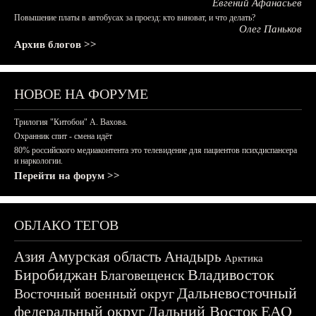
Евгений Афанасьев
Повышение платы в автобусах за проезд: кто виноват, и что делать?
Олег Паньков
Архив блогов >>
НОВОЕ НА ФОРУМЕ
Трилогия "Китобои" А. Вахова.
Охранник спит - смена идёт
80% российского медиаконтента это телевидение для пациентов психдиспансера
и наркологии.
Перейти на форум >>
ОБЛАКО ТЕГОВ
Азия
Амурская область
Анадырь
Арктика
Биробиджан
Владивосток
Благовещенск
Дальневосточный
Восточный военный округ
федеральный округ
Дальний Восток
ЕАО