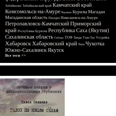
Камчатский край
Забайкалье
Забайкальский край
Комсомольск-на-Амуре
Магадан
Курилы
Корякия
Магаданская область
Николаевск-на-Амуре
Находка
Приморский
Петропавловск-Камчатский
край
Республика Саха (Якутия)
Республика Бурятия
Сахалинская область
ТОФ
Тында
Улан-Удэ
Уссурийск
Сибирь
Хабаровск
Хабаровский край
Чукотка
Чита
Южно-Сахалинск
Якутск
Все теги >>