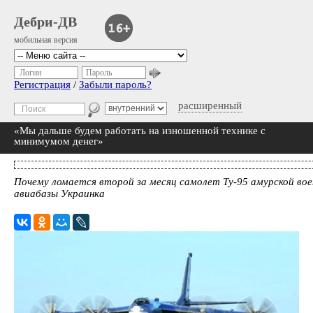
Дебри-ДВ
мобильная версия
Логин
Пароль
Регистрация
/
Забыли пароль?
расширенный
«Мы дальше будем работать на изношенной технике с
минимумом денег»
Почему ломается второй за месяц самолет Ту-95 амурской вое
авиабазы Украинка