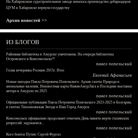
На Хабаровском судостроительном заводе началось производство дебаркадеров
ЦУМ в Хабаровске вернули государству
Архив новостей >>
ИЗ БЛОГОВ
Районная библиотека в Амурске уничтожена. На очереди библиотека
Островского в Комсомольске?!
павел попельский
Голая вечеринка Роснано 2015г. Итог.
Евгений Афанасьев
Новые находки Павла Петровича Попельского: Архив газеты Природа и
аномальные явления, Неизвестная карта НижнеАмурЛага и Последние выставки
автора в Амурске по 2025
павел попельский
Официальные публикации Павла Петровича Попельского 2023-2025 в Болгарии,
в газетах Тихоокеанская Звезда и Наш Город Амурск
павел попельский
Комсомольск официально продолжает отмечать День памяти жертв сталинских
репрессий: задумаемся...
павел попельский
Кого боится Путин: Сергей Фургал