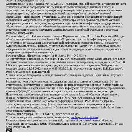
доступ к информации» ФЗ-149.
Согласно пп.3,4,6 ст.57 Закона РФ «О СМИ», «Редакция, главный редактор, журналист не несут
ответственности за распространение сведений, не соответствующих действительности и
порочащих честь и достоинство граждан и организаций, либо ущемляющих права и законные
интересы граждан, либо представляющих собой злоупотребление свободой массовой
информации и (или) правами журналиста: ...если они являются дословным воспроизведением
сообщений и материалов или их фрагментов, распространенных другим средством массовой
информации (а также сообщения, переданные в пресс-релизах и информация государственных,
общественных организаций и объединений), которое может быть установлено и привлечено к
ответственности за данное нарушение законодательства Российской Федерации о средствах
массовой информации».
Согласно абз.3, п.13 Постановления Пленума Верховного Суда РФ №16 от 15 июня 2010 года
«О практике применения судами Закона РФ «О средствах массовой информации», «по делам,
вытекающим из содержания распространенной информации, распространитель не является
надлежащим ответчиком, поскольку исходя из положений Закона РФ «О средствах массовой
информации» не вправе вмешиваться в деятельность редакции, в ходе которой определяется
содержание сообщений и материалов».
Воспользуйтесь «Правом на ответ» (ст.46 Закона РФ «О СМИ»).
«В соответствии с положением ч.3 ст.196 ГПК РФ, обязанность компенсации морального вреда
подлежит возложению на авторов, а по опубликованию опровержения, в порядке ч.2 ст.152 ГК
РФ - на учредителя и главного редактор», - из апелляционного определения Хабаровского
краевого суда от 22.08.2012 г. (дело №33-5325/2012) председательствующего И.И.Куликовой,
судей С.И.Дорожко, Н.В.Пестовой.
Мнения авторов материалов не всегда совпадают с позицией редакции. Редакция не вступает в
переписку с авторами.
Редакция не несет ответственность за содержание внешних ссылок и комментариев. За них
ответственны, соответственно, исключительно их правообладатели и авторы. Комментарии на
сайте приравнены к выражению мнения. Блоги и форум не входят в электронное периодическое
издание «Дебри-ДВ», ответственность за достоверность и наполняемость несут авторы.
Политические опросы/голосования проводятся согласно ч.2. ст.46 «Опросы общественного
мнения» Федерального закона от 12.06.2002 г. № 67-ФЗ «Об основных гарантиях
избирательных прав и права на участие в референдуме граждан Российской Федерации»;
считать, там где не указано: лицо (лица), заказавшее (заказавших) проведение опроса и
оплатившее (оплативших) указанную публикацию (обнародование) - едино - сайт, без оплаты -
безвозмездно/бесплатно.
Часовой пояс сервера UTC+11 (AEST), фактически +8 мск.
Если вы обнаружили ошибки на сайте, пожалуйста,
сообщите нам об этом
.
Распространение информации о политической, социальной, духовной жизни общества,
публикации на актуальные темы, просветительские функции. Для мужчин и женщин. 16+ для
детей старше 16 лет.