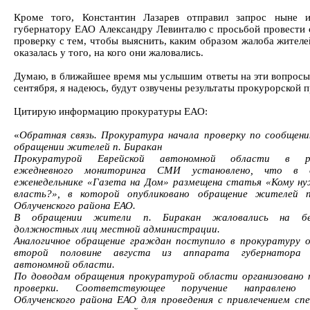
Кроме того, Константин Лазарев отправил запрос ныне и
губернатору ЕАО Александру Левинталю с просьбой провести
проверку с тем, чтобы выяснить, каким образом жалоба жителе
оказалась у того, на кого они жаловались.
Думаю, в ближайшее время мы услышим ответы на эти вопросы.
сентября, я надеюсь, будут озвучены результаты прокурорской п
Цитирую информацию прокуратуры ЕАО:
«
Обратная связь. Прокуратура начала проверку по сообще
обращении жителей п. Биракан
Прокуратурой Еврейской автономной области в ре
ежедневного мониторинга СМИ установлено, что в 
еженедельнике «Газета на Дом» размещена статья «Кому н
власть?», в которой опубликовано обращение жителей п
Облученского района ЕАО.
В обращении жители п. Биракан жаловались на без
должностных лиц местной администрации.
Аналогичное обращение граждан поступило в прокуратуру 
второй половине августа из аппарата губернатора 
автономной области.
По доводам обращения прокуратурой области организовано 
проверки. Соответствующее поручение направлено 
Облученского района ЕАО для проведения с привлечением сп