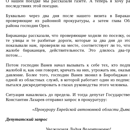
О нашей поездке мы рассказали газете. А теперь я хочу ра
последствиях этой поездки.
Буквально через два дня после нашего визита в Бирака
проверяющие из районной прокуратуры, а затем глава Об
района господин Орел.
Бираканцы рассказали, что проверяющие ходили по поселку, о
те улицы и те разбитые дороги, которые за два дня до эт
показывали нам, проверяли на месте, соответствует ли то, чт
жалобе бираканцев, действительности. Это длилось два-
потом…
Потом господин Ванев начал вызывать к себе тех, кто подп
жалобой и, как они говорят, кричать на них, угрожать им, оказы
давление. Более того, господин Ванев звонил в Биробиджан 
одной из областных служб, в которой работает один из подпис
пытался дискредитировать в глазах руководства этого человека.
Ситуация накалилась до предела. И тогда депутат Государств
Константин Лазарев отправил запрос в прокуратуру:
«
Прокурору Еврейской автономной области Дьяко
Депутатский запрос
Уважаемая Лидия Валентиновна!