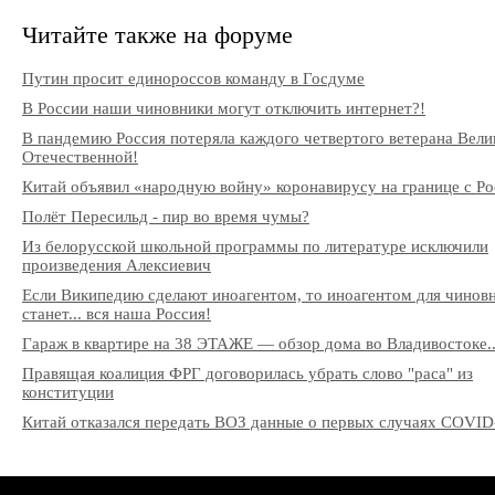
Читайте также на форуме
Путин просит единороссов команду в Госдуме
В России наши чиновники могут отключить интернет?!
В пандемию Россия потеряла каждого четвертого ветерана Вели
Отечественной!
Китай объявил «народную войну» коронавирусу на границе с Ро
Полёт Пересильд - пир во время чумы?
Из белорусской школьной программы по литературе исключили
произведения Алексиевич
Если Википедию сделают иноагентом, то иноагентом для чинов
станет... вся наша Россия!
Гараж в квартире на 38 ЭТАЖЕ — обзор дома во Владивостоке..
Правящая коалиция ФРГ договорилась убрать слово "раса" из
конституции
Китай отказался передать ВОЗ данные о первых случаях COVID