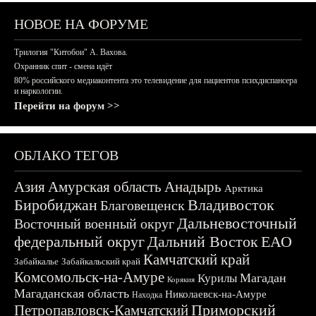
НОВОЕ НА ФОРУМЕ
Трилогия "Китобои" А. Вахова.
Охранник спит - смена идёт
80% российского медиаконтента это телевидение для пациентов психдиспансера
и наркологии.
Перейти на форум >>
ОБЛАКО ТЕГОВ
Азия
Амурская область
Анадырь
Арктика
Биробиджан
Владивосток
Благовещенск
Дальневосточный
Восточный военный округ
федеральный округ
Дальний Восток
ЕАО
Камчатский край
Забайкалье
Забайкальский край
Комсомольск-на-Амуре
Магадан
Курилы
Корякия
Магаданская область
Николаевск-на-Амуре
Находка
Приморский
Петропавловск-Камчатский