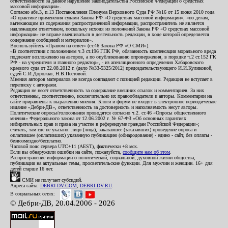
ответственности за данное нарушение законодательства Российской Федерации о средствах
массовой информации».
Согласно абз.3, п.13 Постановления Пленума Верховного Суда РФ №16 от 15 июня 2010 года
«О практике применения судами Закона РФ «О средствах массовой информации», «по делам,
вытекающим из содержания распространенной информации, распространитель не является
надлежащим ответчиком, поскольку исходя из положений Закона РФ «О средствах массовой
информации» не вправе вмешиваться в деятельность редакции, в ходе которой определяется
содержание сообщений и материалов».
Воспользуйтесь «Правом на ответ» (ст.46 Закона РФ «О СМИ»).
«В соответствии с положением ч.3 ст.196 ГПК РФ, обязанность компенсации морального вреда
подлежит возложению на авторов, а по опубликованию опровержения, в порядке ч.2 ст.152 ГК
РФ - на учредителя и главного редактор», - из апелляционного определения Хабаровского
краевого суда от 22.08.2012 г. (дело №33-5325/2012) председательствующего И.И.Куликовой,
судей С.И.Дорожко, Н.В.Пестовой.
Мнения авторов материалов не всегда совпадают с позицией редакции. Редакция не вступает в
переписку с авторами.
Редакция не несет ответственность за содержание внешних ссылок и комментариев. За них
ответственны, соответственно, исключительно их правообладатели и авторы. Комментарии на
сайте приравнены к выражению мнения. Блоги и форум не входят в электронное периодическое
издание «Дебри-ДВ», ответственность за достоверность и наполняемость несут авторы.
Политические опросы/голосования проводятся согласно ч.2. ст.46 «Опросы общественного
мнения» Федерального закона от 12.06.2002 г. № 67-ФЗ «Об основных гарантиях
избирательных прав и права на участие в референдуме граждан Российской Федерации»;
считать, там где не указано: лицо (лица), заказавшее (заказавших) проведение опроса и
оплатившее (оплативших) указанную публикацию (обнародование) - едино - сайт, без оплаты -
безвозмездно/бесплатно.
Часовой пояс сервера UTC+11 (AEST), фактически +8 мск.
Если вы обнаружили ошибки на сайте, пожалуйста,
сообщите нам об этом
.
Распространение информации о политической, социальной, духовной жизни общества,
публикации на актуальные темы, просветительские функции. Для мужчин и женщин. 16+ для
детей старше 16 лет.
СМИ не получает субсидий.
Адреса сайта:
DEBRI-DV.COM
,
DEBRI-DV.RU
.
В социальных сетях:
© Дебри-ДВ, 20.04.2006 - 2026