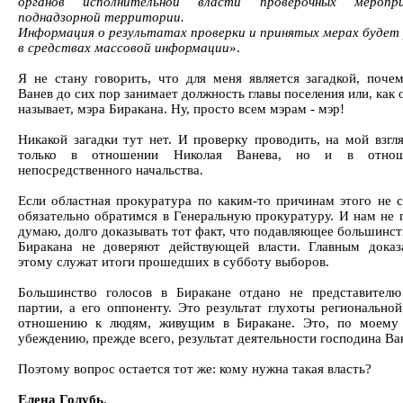
органов исполнительной власти проверочных мероп
поднадзорной территории.
Информация о результатах проверки и принятых мерах будет
в средствах массовой информации
».
Я не стану говорить, что для меня является загадкой, поче
Ванев до сих пор занимает должность главы поселения или, как 
называет, мэра Биракана. Ну, просто всем мэрам - мэр!
Никакой загадки тут нет. И проверку проводить, на мой взгля
только в отношении Николая Ванева, но и в отнош
непосредственного начальства.
Если областная прокуратура по каким-то причинам этого не с
обязательно обратимся в Генеральную прокуратуру. И нам не п
думаю, долго доказывать тот факт, что подавляющее большинст
Биракана не доверяют действующей власти. Главным доказ
этому служат итоги прошедших в субботу выборов.
Большинство голосов в Биракане отдано не представител
партии, а его оппоненту. Это результат глухоты региональной
отношению к людям, живущим в Биракане. Это, по моему 
убеждению, прежде всего, результат деятельности господина Ва
Поэтому вопрос остается тот же: кому нужна такая власть?
Елена Голубь
,