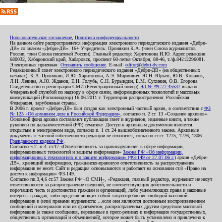
Пользовательское соглашение
,
Политика конфиденциальности
На данном сайте распространяется информация электронного периодического издания «Дебри-
ДВ» со знаком «Дебри-ДВ». 16+ Учредитель: Пронякин К.А. (член Союза журналистов
России, член Союза писателей России). Главный редактор: Харитонова И.Ю. Адрес редакции:
680032, Хабаровский край, Хабаровск, проспект 60-летия Октября, 88-46, т./ф.84212296081.
Электронная приемная:
Отправить сообщение
. E-mail:
editor@debri-dv.com
Редакционный совет электронного периодического издания «Дебри-ДВ» (на общественных
началах): К.А. Пронякин, И.Ю. Харитонова, А.Э. Мирмович, Ю.Н. Юрьев, Ю.В. Ковалев,
Л.Н. Левина, А.Ю. Жданов, Е.Н. Голубь, С.Н. Бурындин, Б.М. Сухинин, О.В. Егорова
Свидетельство о регистрации СМИ (Регистрационный номер)
ЭЛ № ФС77-45537
выдано
Федеральной службой по надзору в сфере связи, информационных технологий и массовых
коммуникаций (Роскомнадзор) 16.06.2011 г. Территория распространения: Российская
Федерация, зарубежные страны.
В 2006 г. проект «Дебри-ДВ» был создан как электронный частный архив, в соответствии с
ФЗ
№ 125 «Об архивном деле в Российской Федерации»
, согласно п. 2 ст. 13 «Создание архивов».
Основной фонд архива составляют публикации газет и журналов, изданные книги, а также
рукописи по дальневосточной (РФ) тематике. Доступ к архивным документам является
открытым в электронном виде, согласно п. 1 ст. 24 вышеобозначенного закона. Архивные
документы к частной собственности редакции не относятся, согласно ст.ст. 1275, 1276, 1306
Гражданского кодекса РФ
.
Согласно ч.2. п.3. ст.17 «Ответственность за правонарушения в сфере информации,
информационных технологий и защиты информации»
Закона РФ «Об информации,
информационных технологиях и о защите информации» (ФЗ-149 от 27.07.06 г.)
архив «Дебри-
ДВ», хранящий информацию, гражданско-правовую ответственность за распространение
информации не несет. Сайт и редакция основываются и работают на основании ст.8 «Право на
доступ к информации» ФЗ-149.
Согласно пп.3,4,6 ст.57 Закона РФ «О СМИ», «Редакция, главный редактор, журналист не несут
ответственности за распространение сведений, не соответствующих действительности и
порочащих честь и достоинство граждан и организаций, либо ущемляющих права и законные
интересы граждан, либо представляющих собой злоупотребление свободой массовой
информации и (или) правами журналиста: ...если они являются дословным воспроизведением
сообщений и материалов или их фрагментов, распространенных другим средством массовой
информации (а также сообщения, переданные в пресс-релизах и информация государственных,
общественных организаций и объединений), которое может быть установлено и привлечено к