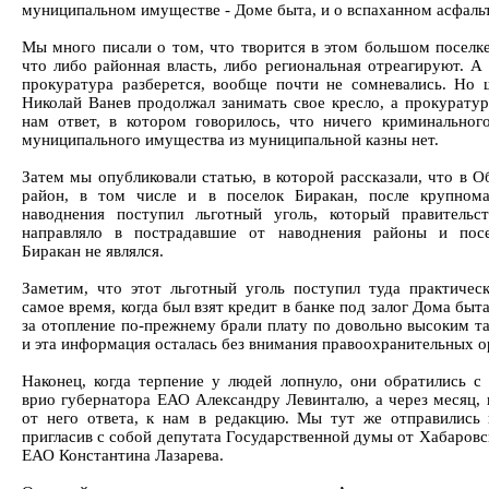
муниципальном имуществе - Доме быта, и о вспаханном асфальт
Мы много писали о том, что творится в этом большом поселке
что либо районная власть, либо региональная отреагируют. А 
прокуратура разберется, вообще почти не сомневались. Но 
Николай Ванев продолжал занимать свое кресло, а прокуратур
нам ответ, в котором говорилось, что ничего криминальног
муниципального имущества из муниципальной казны нет.
Затем мы опубликовали статью, в которой рассказали, что в О
район, в том числе и в поселок Биракан, после крупном
наводнения поступил льготный уголь, который правительс
направляло в пострадавшие от наводнения районы и посе
Биракан не являлся.
Заметим, что этот льготный уголь поступил туда практичес
самое время, когда был взят кредит в банке под залог Дома быта
за отопление по-прежнему брали плату по довольно высоким т
и эта информация осталась без внимания правоохранительных о
Наконец, когда терпение у людей лопнуло, они обратились с
врио губернатора ЕАО Александру Левинталю, а через месяц, 
от него ответа, к нам в редакцию. Мы тут же отправились 
пригласив с собой депутата Государственной думы от Хабаровс
ЕАО Константина Лазарева.