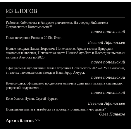
ИЗ БЛОГОВ
Районная библиотека в Амурске уничтожена. На очереди библиотека
Островского в Комсомольске?!
павел попельский
Голая вечеринка Роснано 2015г. Итог.
Евгений Афанасьев
Новые находки Павла Петровича Попельского: Архив газеты Природа и
аномальные явления, Неизвестная карта НижнеАмурЛага и Последние выставки
автора в Амурске по 2025
павел попельский
Официальные публикации Павла Петровича Попельского 2023-2025 в Болгарии,
в газетах Тихоокеанская Звезда и Наш Город Амурск
павел попельский
Комсомольск официально продолжает отмечать День памяти жертв сталинских
репрессий: задумаемся...
павел попельский
Кого боится Путин: Сергей Фургал
Евгений Афанасьев
Повышение платы в автобусах за проезд: кто виноват, и что делать?
Олег Паньков
Архив блогов >>