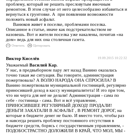
проблему, который не решить пресловутым ямочным
ремонтом. В этом случае от него целесообразно избавиться и
вернуться к грунтовке. А при появлении возможности
положить новый асфальт.
Ванюков живет в поселке, проблемами поселка.
Описанное в статье, иначе как подстрекательством не
назовешь. Вот и жители поселка уже накалены, почитав «на
дом» ведь для них она столичная газета.
Ответить
Цитировать
Виктор Киселёв
19.09.2015 10:22:32
Уважаемый
Василий Кар.
У нас, в предвыборном пару лет назад Ванино оказалась
точно такая же ситуация. Вы говорите, администрация
пожертвовала? А ВОЛЮ НАРОДА ОНА СПРОСИЛА? В
Ванино пожертвовали муниципальной гостиницей, регулярно
приносившей доход в кассу муниципалитета! И это при том,
что ни черта для неё не делали! Администрация - сама по
себе - гостиница - сама. Вот и всё управление,
ПРИНОСИВШЕЕ РЕГУЛЯРНЫЙ ДОХОД! ПРОДАЛИ!
ДЕНЬГИ ЗАКАТАЛИ В АСФАЛЬТ , В РЕМОНТ ДОРОГ, на
которые в бюджете денег не было. И вместо того, чтобы раз
и навсегда решить проблему постоянного отсутствия в
бюджете средств, борясь с государственным управлением, -
ПОДОБОСТРАСТНО ДОЛОЖИЛИ В КРАЙ, ЧТО МОЛ, МЫ -