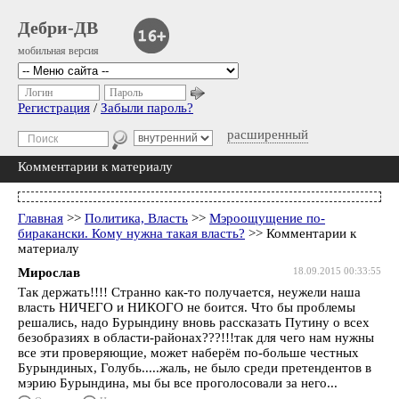
Дебри-ДВ
мобильная версия
Логин
Пароль
Регистрация
/
Забыли пароль?
расширенный
Комментарии к материалу
Главная
>>
Политика, Власть
>>
Мэроощущение по-
биракански. Кому нужна такая власть?
>> Комментарии к
материалу
Мирослав
18.09.2015 00:33:55
Так держать!!!! Странно как-то получается, неужели наша
власть НИЧЕГО и НИКОГО не боится. Что бы проблемы
решались, надо Бурындину вновь рассказать Путину о всех
безобразиях в области-районах???!!!так для чего нам нужны
все эти проверяющие, может наберём по-больше честных
Бурындиных, Голубь.....жаль, не было среди претендентов в
мэрию Бурындина, мы бы все проголосовали за него...