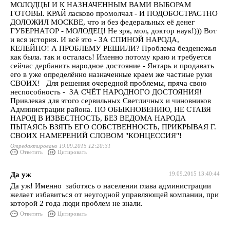
МОЛОДЦЫ И К НАЗНАЧЕННЫМ ВАМИ ВЫБОРАМ
ГОТОВЫ. КРАЙ ласково промолчал - И ПОДОБОСТРАСТНО
ДОЛОЖИЛ МОСКВЕ, что и без федеральных её денег
ГУБЕРНАТОР - МОЛОДЕЦ! Не зря, мол, доктор наук!))) Вот
и вся история. И всё это - ЗА СПИНОЙ НАРОДА,
КЕЛЕЙНО! А ПРОБЛЕМУ РЕШИЛИ? Проблема безденежья
как была. так и осталась! Именно потому краю и требуется
сейчас дербанить народное достояние - Янтарь и продавать
его в уже определённо назначенные краем же частные руки
СВОИХ! Для решения очередной проблемы, пряча свою
неспособность - ЗА СЧЁТ НАРОДНОГО ДОСТОЯНИЯ!
Привлекая для этого сервильных Светличных и чиновников
Администрации района. ПО ОБЫКНОВЕНИЮ, НЕ СТАВЯ
НАРОД В ИЗВЕСТНОСТЬ, БЕЗ ВЕДОМА НАРОДА
ПЫТАЯСЬ ВЗЯТЬ ЕГО СОБСТВЕННОСТЬ, ПРИКРЫВАЯ Г.
СВОИХ НАМЕРЕНИЙ СЛОВОМ "КОНЦЕССИЯ"!
Отредактировано 19.09.2015 12:20:31
Ответить
Цитировать
Да уж
19.09.2015 13:40:44
Да уж! Именно заботясь о населении глава администрации
желает избавиться от неугодной управляющей компании, при
которой 2 года люди проблем не знали.
Ответить
Цитировать