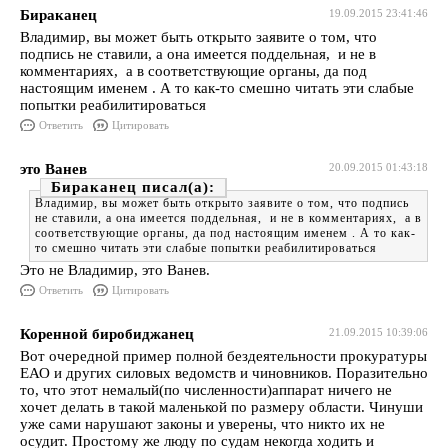
Бираканец
19.09.2015 23:41:46
Владимир, вы может быть открыто заявите о том, что
подпись не ставили, а она имеется поддельная, и не в
комментариях, а в соответствующие органы, да под
настоящим именем . А то как-то смешно читать эти слабые
попытки реабилитироваться
Ответить
Цитировать
это Ванев
20.09.2015 01:43:18
Бираканец
Владимир, вы может быть открыто заявите о том, что подпись
не ставили, а она имеется поддельная, и не в комментариях, а в
соответствующие органы, да под настоящим именем . А то как-
то смешно читать эти слабые попытки реабилитироваться
Это не Владимир, это Ванев.
Ответить
Цитировать
Коренной биробиджанец
21.09.2015 10:39:06
Вот очередной пример полной бездеятельности прокуратуры
ЕАО и других силовых ведомств и чиновников. Поразительно
то, что этот немалый(по численности)аппарат ничего не
хочет делать в такой маленькой по размеру области. Чинуши
уже сами нарушают законы и уверены, что никто их не
осудит. Простому же люду по судам некогда ходить и