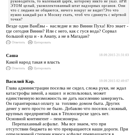
руководитель, то маленький царёк, которому никто не указ. пРИ
ЭТОМ целый, укомплектованный штат надзорных органов. Они
что с людьми не общаются, ничего вокруг не видят?Это что
нужно каждый раз в Москву ехать, чтоб что сдвинуть с мёртвой
точки?
Везде одни ВанЁвы - наследие и эхо Винни Пуха! Кто знает -
где сегодня Винни? Или с него, как с гуся вода? Сорвал
большой куш и - в Анапу, а не в Магадан?
Ответить
Цитировать
Саша
18.09.2015 21:31:03
Какой народ такая и власть
Ответить
Цитировать
Василий Кар.
19.09.2015 02:49:07
Глава администрации поселка не сидел, сложа руки, не ждал
катастрофы зимой, а нашел и использовал, может
единственную возможность не дать населению замерзнуть.
Он гарантировал оплату за топливо домом быта. Других
денег у него просто не было. Добавлю что поселок сложный,
крупных предприятий как в Тёплоозерске здесь нет.
Основной контингент – пенсионеры.
Перепаханный асфальт. Мы все знаем, что при
отсутствии бюджета во что превращаются наши дороги. При
определенной степени износа асфальт превращается в