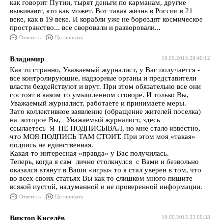
как говорит Путин, тырят деньги по карманам, другие
выживают, кто как может. Вот такая жизнь в России в 21
веке, как в 19 веке. И корабли уже не бороздят космическое
пространство... все своровали и разворовали...
Ответить
Цитировать
Владимир
19.09.2015 20:40:12
Как то странно, Уважаемый журналист, у Вас получается -
все контролирующие, надзорные органы и представители
власти бездействуют и врут. При этом обязательно все они
состоят в каком то умышленном сговоре. И только Вы,
Уважаемый журналист, работаете и принимаете меры.
Зато коллективное заявление (обращение жителей поселка)
на которое Вы, Уважаемый журналист, здесь
ссылаетесь Я НЕ ПОДПИСЫВАЛ, но мне стало известно,
что МОЯ ПОДПИСЬ ТАМ СТОИТ. При этом моя «такая»
подпись не единственная.
Какая-то интересная «правда» у Вас получилась.
Теперь, когда я сам лично столкнулся с Вами и безвольно
оказался втянут в Ваши «игры» то я стал уверен в том, что
во всех своих статьях Вы как то слишком много пишите
всякой пустой, надуманной и не проверенной информации.
Ответить
Цитировать
Виктор Киселёв
19.09.2015 22:09:33