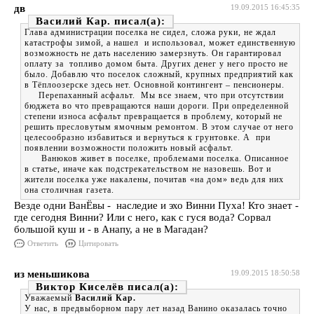
дв
19.09.2015 16:45:35
Василий Кар.
Глава администрации поселка не сидел, сложа руки, не ждал
катастрофы зимой, а нашел и использовал, может единственную
возможность не дать населению замерзнуть. Он гарантировал
оплату за топливо домом быта. Других денег у него просто не
было. Добавлю что поселок сложный, крупных предприятий как
в Тёплоозерске здесь нет. Основной контингент – пенсионеры.
Перепаханный асфальт. Мы все знаем, что при отсутствии
бюджета во что превращаются наши дороги. При определенной
степени износа асфальт превращается в проблему, который не
решить пресловутым ямочным ремонтом. В этом случае от него
целесообразно избавиться и вернуться к грунтовке. А при
появлении возможности положить новый асфальт.
Ванюков живет в поселке, проблемами поселка. Описанное
в статье, иначе как подстрекательством не назовешь. Вот и
жители поселка уже накалены, почитав «на дом» ведь для них
она столичная газета.
Везде одни ВанЁвы - наследие и эхо Винни Пуха! Кто знает -
где сегодня Винни? Или с него, как с гуся вода? Сорвал
большой куш и - в Анапу, а не в Магадан?
Ответить
Цитировать
из меньшикова
19.09.2015 18:50:58
Виктор Киселёв
Уважаемый
Василий Кар.
У нас, в предвыборном пару лет назад Ванино оказалась точно