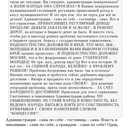
такая же ситуация. Вы говорите, администрация пожертвовала?
А ВОЛЮ НАРОДА ОНА СПРОСИЛА? В Ванино пожертвовали
муниципальной гостиницей, регулярно приносившей доход в
кассу муниципалитета! И это при том, что ни черта для неё не
делали! Администрация - сама по себе - гостиница - сама. Вот и
всё управление, ПРИНОСИВШЕЕ РЕГУЛЯРНЫЙ ДОХОД!
ПРОДАЛИ! ДЕНЬГИ ЗАКАТАЛИ В АСФАЛЬТ , В РЕМОНТ
ДОРОГ, на которые в бюджете денег не было. И вместо того,
чтобы раз и навсегда решить проблему постоянного отсутствия
в бюджете средств, борясь с государственным управлением, -
ПОДОБОСТРАСТНО ДОЛОЖИЛИ В КРАЙ, ЧТО МОЛ, МЫ -
МОЛОДЦЫ И К НАЗНАЧЕННЫМ ВАМИ ВЫБОРАМ ГОТОВЫ.
КРАЙ ласково промолчал - И ПОДОБОСТРАСТНО ДОЛОЖИЛ
МОСКВЕ, что и без федеральных её денег ГУБЕРНАТОР -
МОЛОДЕЦ! Не зря, мол, доктор наук!))) Вот и вся история. И
всё это - ЗА СПИНОЙ НАРОДА, КЕЛЕЙНО! А ПРОБЛЕМУ
РЕШИЛИ? Проблема безденежья как была. так и осталась!
Именно потому краю и требуется сейчас дербанить народное
достояние - Янтарь и продавать его в уже определённо
назначенные краем же частные руки СВОИХ! Для решения
очередной проблемы, пряча свою неспособность - ЗА СЧЁТ
НАРОДНОГО ДОСТОЯНИЯ! Привлекая для этого сервильных
Светличных и чиновников Администрации района. ПО
ОБЫКНОВЕНИЮ, НЕ СТАВЯ НАРОД В ИЗВЕСТНОСТЬ, БЕЗ
ВЕДОМА НАРОДА ПЫТАЯСЬ ВЗЯТЬ ЕГО СОБСТВЕННОСТЬ,
ПРИКРЫВАЯ Г. СВОИХ НАМЕРЕНИЙ СЛОВОМ
"КОНЦЕССИЯ"!
Администрация - сама по себе - гостиница - сама. Власть и
чиновники - сами по себе, а граждане - сами по себе! Одни,