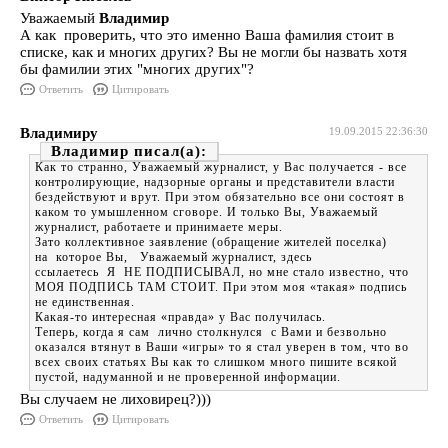
Уважаемый
Владимир
А как проверить, что это именно Ваша фамилия стоит в
списке, как и многих других? Вы не могли бы назвать хотя
бы фамилии этих "многих других"?
Ответить
Цитировать
Владимиру
19.09.2015 22:36:30
Владимир
Как то странно, Уважаемый журналист, у Вас получается - все
контролирующие, надзорные органы и представители власти
бездействуют и врут. При этом обязательно все они состоят в
каком то умышленном сговоре. И только Вы, Уважаемый
журналист, работаете и принимаете меры.
Зато коллективное заявление (обращение жителей поселка)
на которое Вы, Уважаемый журналист, здесь
ссылаетесь Я НЕ ПОДПИСЫВАЛ, но мне стало известно, что
МОЯ ПОДПИСЬ ТАМ СТОИТ. При этом моя «такая» подпись
не единственная.
Какая-то интересная «правда» у Вас получилась.
Теперь, когда я сам лично столкнулся с Вами и безвольно
оказался втянут в Ваши «игры» то я стал уверен в том, что во
всех своих статьях Вы как то слишком много пишите всякой
пустой, надуманной и не проверенной информации.
Вы случаем не лиховирец?)))
Ответить
Цитировать