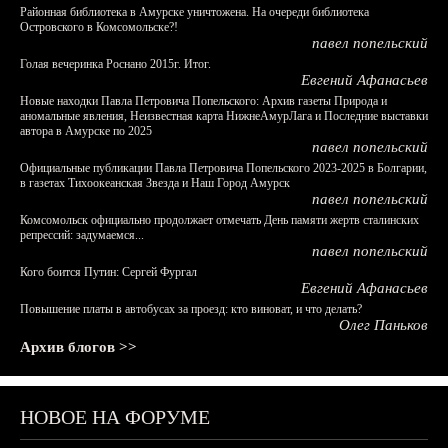
Районная библиотека в Амурске уничтожена. На очереди библиотека
Островского в Комсомольске?!
павел попельский
Голая вечеринка Роснано 2015г. Итог.
Евгений Афанасьев
Новые находки Павла Петровича Попельского: Архив газеты Природа и
аномальные явления, Неизвестная карта НижнеАмурЛага и Последние выставки
автора в Амурске по 2025
павел попельский
Официальные публикации Павла Петровича Попельского 2023-2025 в Болгарии,
в газетах Тихоокеанская Звезда и Наш Город Амурск
павел попельский
Комсомольск официально продолжает отмечать День памяти жертв сталинских
репрессий: задумаемся...
павел попельский
Кого боится Путин: Сергей Фургал
Евгений Афанасьев
Повышение платы в автобусах за проезд: кто виноват, и что делать?
Олег Паньков
Архив блогов >>
НОВОЕ НА ФОРУМЕ