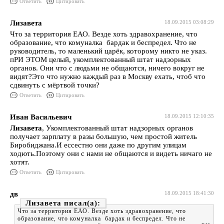
Ответить
Цитировать
Лизавета
18.09.2015 03:08:29
Что за территория ЕАО. Везде хоть здравохранение, что
образование, что комуналка бардак и беспредел. Что не
руководитель, то маленький царёк, которому никто не указ.
пРИ ЭТОМ целый, укомплектованный штат надзорных
органов. Они что с людьми не общаются, ничего вокруг не
видят?Это что нужно каждый раз в Москву ехать, чтоб что
сдвинуть с мёртвой точки?
Ответить
Цитировать
Иван Васильевич
18.09.2015 12:10:35
Лизавета
, Укомплектованный штат надзорных органов
получает зарплату в разы большую, чем простой житель
Биробиджана.И ессестно они даже по другим улицам
ходють.Поэтому они с нами не общаются и видеть ничаго не
хотят.
Ответить
Цитировать
дв
18.09.2015 18:41:30
Лизавета
Что за территория ЕАО. Везде хоть здравохранение, что
образование, что комуналка бардак и беспредел. Что не