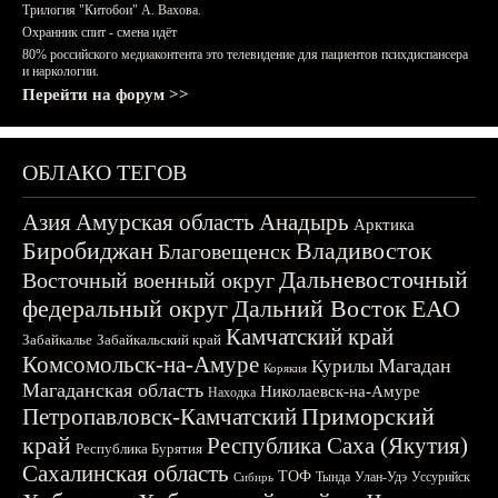
Трилогия "Китобои" А. Вахова.
Охранник спит - смена идёт
80% российского медиаконтента это телевидение для пациентов психдиспансера
и наркологии.
Перейти на форум >>
ОБЛАКО ТЕГОВ
Азия
Амурская область
Анадырь
Арктика
Биробиджан
Владивосток
Благовещенск
Дальневосточный
Восточный военный округ
федеральный округ
Дальний Восток
ЕАО
Камчатский край
Забайкалье
Забайкальский край
Комсомольск-на-Амуре
Магадан
Курилы
Корякия
Магаданская область
Николаевск-на-Амуре
Находка
Приморский
Петропавловск-Камчатский
край
Республика Саха (Якутия)
Республика Бурятия
Сахалинская область
ТОФ
Тында
Улан-Удэ
Уссурийск
Сибирь