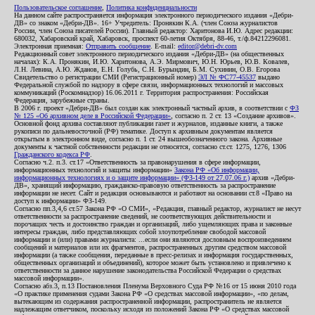
Пользовательское соглашение
,
Политика конфиденциальности
На данном сайте распространяется информация электронного периодического издания «Дебри-
ДВ» со знаком «Дебри-ДВ». 16+ Учредитель: Пронякин К.А. (член Союза журналистов
России, член Союза писателей России). Главный редактор: Харитонова И.Ю. Адрес редакции:
680032, Хабаровский край, Хабаровск, проспект 60-летия Октября, 88-46, т./ф.84212296081.
Электронная приемная:
Отправить сообщение
. E-mail:
editor@debri-dv.com
Редакционный совет электронного периодического издания «Дебри-ДВ» (на общественных
началах): К.А. Пронякин, И.Ю. Харитонова, А.Э. Мирмович, Ю.Н. Юрьев, Ю.В. Ковалев,
Л.Н. Левина, А.Ю. Жданов, Е.Н. Голубь, С.Н. Бурындин, Б.М. Сухинин, О.В. Егорова
Свидетельство о регистрации СМИ (Регистрационный номер)
ЭЛ № ФС77-45537
выдано
Федеральной службой по надзору в сфере связи, информационных технологий и массовых
коммуникаций (Роскомнадзор) 16.06.2011 г. Территория распространения: Российская
Федерация, зарубежные страны.
В 2006 г. проект «Дебри-ДВ» был создан как электронный частный архив, в соответствии с
ФЗ
№ 125 «Об архивном деле в Российской Федерации»
, согласно п. 2 ст. 13 «Создание архивов».
Основной фонд архива составляют публикации газет и журналов, изданные книги, а также
рукописи по дальневосточной (РФ) тематике. Доступ к архивным документам является
открытым в электронном виде, согласно п. 1 ст. 24 вышеобозначенного закона. Архивные
документы к частной собственности редакции не относятся, согласно ст.ст. 1275, 1276, 1306
Гражданского кодекса РФ
.
Согласно ч.2. п.3. ст.17 «Ответственность за правонарушения в сфере информации,
информационных технологий и защиты информации»
Закона РФ «Об информации,
информационных технологиях и о защите информации» (ФЗ-149 от 27.07.06 г.)
архив «Дебри-
ДВ», хранящий информацию, гражданско-правовую ответственность за распространение
информации не несет. Сайт и редакция основываются и работают на основании ст.8 «Право на
доступ к информации» ФЗ-149.
Согласно пп.3,4,6 ст.57 Закона РФ «О СМИ», «Редакция, главный редактор, журналист не несут
ответственности за распространение сведений, не соответствующих действительности и
порочащих честь и достоинство граждан и организаций, либо ущемляющих права и законные
интересы граждан, либо представляющих собой злоупотребление свободой массовой
информации и (или) правами журналиста: ...если они являются дословным воспроизведением
сообщений и материалов или их фрагментов, распространенных другим средством массовой
информации (а также сообщения, переданные в пресс-релизах и информация государственных,
общественных организаций и объединений), которое может быть установлено и привлечено к
ответственности за данное нарушение законодательства Российской Федерации о средствах
массовой информации».
Согласно абз.3, п.13 Постановления Пленума Верховного Суда РФ №16 от 15 июня 2010 года
«О практике применения судами Закона РФ «О средствах массовой информации», «по делам,
вытекающим из содержания распространенной информации, распространитель не является
надлежащим ответчиком, поскольку исходя из положений Закона РФ «О средствах массовой