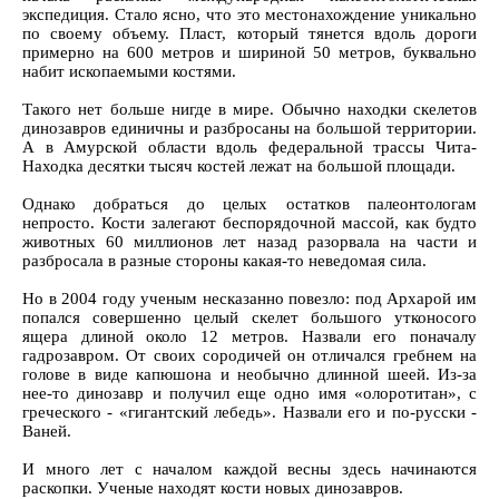
экспедиция. Стало ясно, что это местонахождение уникально
по своему объему. Пласт, который тянется вдоль дороги
примерно на 600 метров и шириной 50 метров, буквально
набит ископаемыми костями.
Такого нет больше нигде в мире. Обычно находки скелетов
динозавров единичны и разбросаны на большой территории.
А в Амурской области вдоль федеральной трассы Чита-
Находка десятки тысяч костей лежат на большой площади.
Однако добраться до целых остатков палеонтологам
непросто. Кости залегают беспорядочной массой, как будто
животных 60 миллионов лет назад разорвала на части и
разбросала в разные стороны какая-то неведомая сила.
Но в 2004 году ученым несказанно повезло: под Архарой им
попался совершенно целый скелет большого утконосого
ящера длиной около 12 метров. Назвали его поначалу
гадрозавром. От своих сородичей он отличался гребнем на
голове в виде капюшона и необычно длинной шеей. Из-за
нее-то динозавр и получил еще одно имя «олоротитан», с
греческого - «гигантский лебедь». Назвали его и по-русски -
Ваней.
И много лет с началом каждой весны здесь начинаются
раскопки. Ученые находят кости новых динозавров.