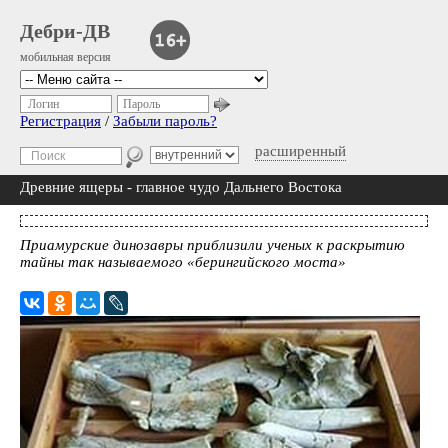
Дебри-ДВ
мобильная версия
Логин
Пароль
Регистрация
/
Забыли пароль?
расширенный
Древние ящеры - главное чудо Дальнего Востока
Приамурские динозавры приблизили ученых к раскрытию
тайны так называемого «берингийского моста»