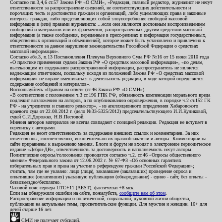
Согласно пп.3,4,6 ст.57 Закона РФ «О СМИ», «Редакция, главный редактор, журналист не несут
ответственности за распространение сведений, не соответствующих действительности и
порочащих честь и достоинство граждан и организаций, либо ущемляющих права и законные
интересы граждан, либо представляющих собой злоупотребление свободой массовой
информации и (или) правами журналиста: ...если они являются дословным воспроизведением
сообщений и материалов или их фрагментов, распространенных другим средством массовой
информации (а также сообщения, переданные в пресс-релизах и информация государственных,
общественных организаций и объединений), которое может быть установлено и привлечено к
ответственности за данное нарушение законодательства Российской Федерации о средствах
массовой информации».
Согласно абз.3, п.13 Постановления Пленума Верховного Суда РФ №16 от 15 июня 2010 года
«О практике применения судами Закона РФ «О средствах массовой информации», «по делам,
вытекающим из содержания распространенной информации, распространитель не является
надлежащим ответчиком, поскольку исходя из положений Закона РФ «О средствах массовой
информации» не вправе вмешиваться в деятельность редакции, в ходе которой определяется
содержание сообщений и материалов».
Воспользуйтесь «Правом на ответ» (ст.46 Закона РФ «О СМИ»).
«В соответствии с положением ч.3 ст.196 ГПК РФ, обязанность компенсации морального вреда
подлежит возложению на авторов, а по опубликованию опровержения, в порядке ч.2 ст.152 ГК
РФ - на учредителя и главного редактор», - из апелляционного определения Хабаровского
краевого суда от 22.08.2012 г. (дело №33-5325/2012) председательствующего И.И.Куликовой,
судей С.И.Дорожко, Н.В.Пестовой.
Мнения авторов материалов не всегда совпадают с позицией редакции. Редакция не вступает в
переписку с авторами.
Редакция не несет ответственность за содержание внешних ссылок и комментариев. За них
ответственны, соответственно, исключительно их правообладатели и авторы. Комментарии на
сайте приравнены к выражению мнения. Блоги и форум не входят в электронное периодическое
издание «Дебри-ДВ», ответственность за достоверность и наполняемость несут авторы.
Политические опросы/голосования проводятся согласно ч.2. ст.46 «Опросы общественного
мнения» Федерального закона от 12.06.2002 г. № 67-ФЗ «Об основных гарантиях
избирательных прав и права на участие в референдуме граждан Российской Федерации»;
считать, там где не указано: лицо (лица), заказавшее (заказавших) проведение опроса и
оплатившее (оплативших) указанную публикацию (обнародование) - едино - сайт, без оплаты -
безвозмездно/бесплатно.
Часовой пояс сервера UTC+11 (AEST), фактически +8 мск.
Если вы обнаружили ошибки на сайте, пожалуйста,
сообщите нам об этом
.
Распространение информации о политической, социальной, духовной жизни общества,
публикации на актуальные темы, просветительские функции. Для мужчин и женщин. 16+ для
детей старше 16 лет.
СМИ не получает субсидий.