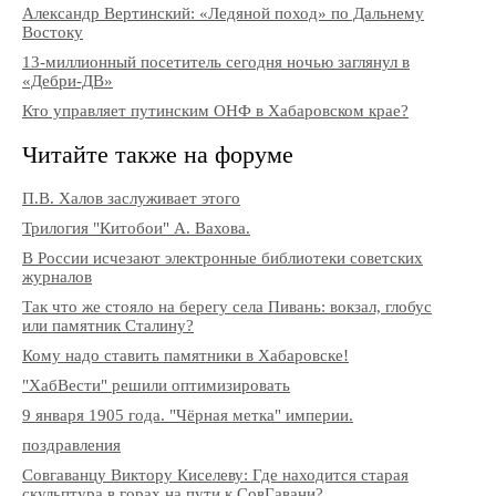
Александр Вертинский: «Ледяной поход» по Дальнему
Востоку
13-миллионный посетитель сегодня ночью заглянул в
«Дебри-ДВ»
Кто управляет путинским ОНФ в Хабаровском крае?
Читайте также на форуме
П.В. Халов заслуживает этого
Трилогия "Китобои" А. Вахова.
В России исчезают электронные библиотеки советских
журналов
Так что же стояло на берегу села Пивань: вокзал, глобус
или памятник Сталину?
Кому надо ставить памятники в Хабаровске!
"ХабВести" решили оптимизировать
9 января 1905 года. "Чёрная метка" империи.
поздравления
Совгаванцу Виктору Киселеву: Где находится старая
скульптура в горах на пути к СовГавани?