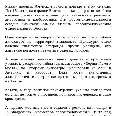
Между прочим, Амурской области повезло в этом смысле.
Лет 15 назад на окраине Благовещенска при раскопках были
найдены целые скелеты еще двух уникальных рептилий:
амурозавра и керберозавра. Эти достопримечательности
сегодня называют самым главным палеонтологическим
чудом Дальнего Востока.
Одни специалисты говорят, что причиной массовой гибели
динозавров на территории нынешнего Приамурья стало
падение гигантского астероида. Другие убеждены, что
животные погибли в результате селевых потоков.
А еще именно дальневосточные динозавры приблизили
ученых к раскрытию тайны так называемого «берингийского
моста», по которому динозавры курсировали из Азии в
Америку, и наоборот. Ведь кости аналогичных
дальневосточных ящеров находят и в канадских прериях, и
на Аляске.
Кстати, в ходе раскопок приамурским ученым попадаются
останки не только динозавров, но и древних черепах, и даже
крокодилов.
А недавно местные власти создали в регионе на площади в
10 квадратных километров палеонтологический центр под