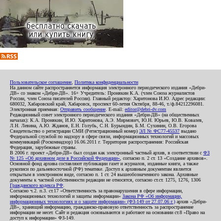
Пользовательское соглашение
,
Политика конфиденциальности
На данном сайте распространяется информация электронного периодического издания «Дебри-
ДВ» со знаком «Дебри-ДВ». 16+ Учредитель: Пронякин К.А. (член Союза журналистов
России, член Союза писателей России). Главный редактор: Харитонова И.Ю. Адрес редакции:
680032, Хабаровский край, Хабаровск, проспект 60-летия Октября, 88-46, т./ф.84212296081.
Электронная приемная:
Отправить сообщение
. E-mail:
editor@debri-dv.com
Редакционный совет электронного периодического издания «Дебри-ДВ» (на общественных
началах): К.А. Пронякин, И.Ю. Харитонова, А.Э. Мирмович, Ю.Н. Юрьев, Ю.В. Ковалев,
Л.Н. Левина, А.Ю. Жданов, Е.Н. Голубь, С.Н. Бурындин, Б.М. Сухинин, О.В. Егорова
Свидетельство о регистрации СМИ (Регистрационный номер)
ЭЛ № ФС77-45537
выдано
Федеральной службой по надзору в сфере связи, информационных технологий и массовых
коммуникаций (Роскомнадзор) 16.06.2011 г. Территория распространения: Российская
Федерация, зарубежные страны.
В 2006 г. проект «Дебри-ДВ» был создан как электронный частный архив, в соответствии с
ФЗ
№ 125 «Об архивном деле в Российской Федерации»
, согласно п. 2 ст. 13 «Создание архивов».
Основной фонд архива составляют публикации газет и журналов, изданные книги, а также
рукописи по дальневосточной (РФ) тематике. Доступ к архивным документам является
открытым в электронном виде, согласно п. 1 ст. 24 вышеобозначенного закона. Архивные
документы к частной собственности редакции не относятся, согласно ст.ст. 1275, 1276, 1306
Гражданского кодекса РФ
.
Согласно ч.2. п.3. ст.17 «Ответственность за правонарушения в сфере информации,
информационных технологий и защиты информации»
Закона РФ «Об информации,
информационных технологиях и о защите информации» (ФЗ-149 от 27.07.06 г.)
архив «Дебри-
ДВ», хранящий информацию, гражданско-правовую ответственность за распространение
информации не несет. Сайт и редакция основываются и работают на основании ст.8 «Право на
доступ к информации» ФЗ-149.