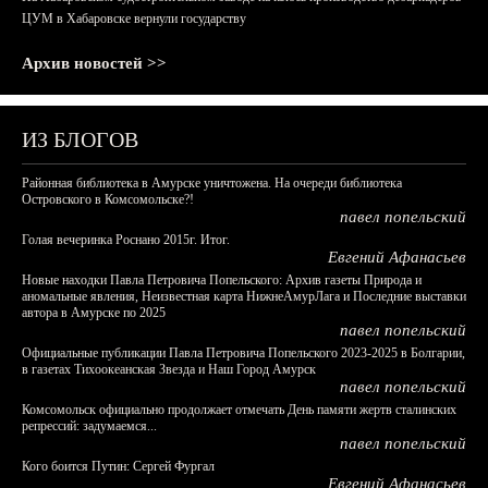
ЦУМ в Хабаровске вернули государству
Архив новостей >>
ИЗ БЛОГОВ
Районная библиотека в Амурске уничтожена. На очереди библиотека
Островского в Комсомольске?!
павел попельский
Голая вечеринка Роснано 2015г. Итог.
Евгений Афанасьев
Новые находки Павла Петровича Попельского: Архив газеты Природа и
аномальные явления, Неизвестная карта НижнеАмурЛага и Последние выставки
автора в Амурске по 2025
павел попельский
Официальные публикации Павла Петровича Попельского 2023-2025 в Болгарии,
в газетах Тихоокеанская Звезда и Наш Город Амурск
павел попельский
Комсомольск официально продолжает отмечать День памяти жертв сталинских
репрессий: задумаемся...
павел попельский
Кого боится Путин: Сергей Фургал
Евгений Афанасьев