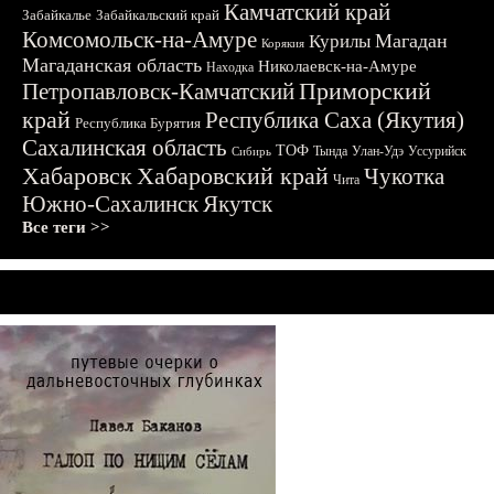
Камчатский край
Забайкалье
Забайкальский край
Комсомольск-на-Амуре
Магадан
Курилы
Корякия
Магаданская область
Николаевск-на-Амуре
Находка
Приморский
Петропавловск-Камчатский
край
Республика Саха (Якутия)
Республика Бурятия
Сахалинская область
ТОФ
Тында
Улан-Удэ
Уссурийск
Сибирь
Хабаровск
Хабаровский край
Чукотка
Чита
Южно-Сахалинск
Якутск
Все теги >>