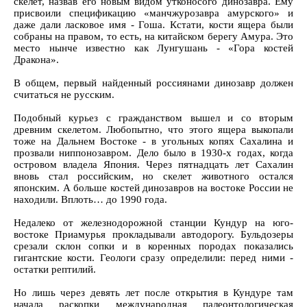
скелет, назвав его новым видом утконосого динозавра. Ему
присвоили спецификацию «манчжурозавра амурского» и
даже дали ласковое имя - Гоша. Кстати, кости ящера были
собраны на правом, то есть, на китайском берегу Амура. Это
место нынче известно как Лунгушань - «Гора костей
Дракона».
В общем, первый найденный россиянами динозавр должен
считаться не русским.
Подобный курьез с гражданством вышел и со вторым
древним скелетом. Любопытно, что этого ящера выкопали
тоже на Дальнем Востоке - в угольных копях Сахалина и
прозвали ниппонозавром. Дело было в 1930-х годах, когда
островом владела Япония. Через пятнадцать лет Сахалин
вновь стал российским, но скелет животного остался
японским. А больше костей динозавров на востоке России не
находили. Вплоть… до 1990 года.
Недалеко от железнодорожной станции Кундур на юго-
востоке Приамурья прокладывали автодорогу. Бульдозеры
срезали склон сопки и в коренных породах показались
гигантские кости. Геологи сразу определили: перед ними -
остатки рептилий.
Но лишь через девять лет после открытия в Кундуре там
начала раскопки международная палеонтологическая