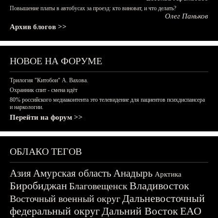
Повышение платы в автобусах за проезд: кто виноват, и что делать?
Олег Паньков
Архив блогов >>
НОВОЕ НА ФОРУМЕ
Трилогия "Китобои" А. Вахова.
Охранник спит - смена идёт
80% российского медиаконтента это телевидение для пациентов психдиспансера
и наркологии.
Перейти на форум >>
ОБЛАКО ТЕГОВ
Азия
Амурская область
Анадырь
Арктика
Биробиджан
Владивосток
Благовещенск
Дальневосточный
Восточный военный округ
федеральный округ
Дальний Восток
ЕАО