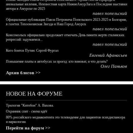
аномальные явления, Неизвестная карта НижнеАмурЛага и Последние выставки
автора в Амурске по 2025
павел попельский
Официальные публикации Павла Петровича Попельского 2023-2025 в Болгарии,
в газетах Тихоокеанская Звезда и Наш Город Амурск
павел попельский
Комсомольск официально продолжает отмечать День памяти жертв сталинских
репрессий: задумаемся...
павел попельский
Кого боится Путин: Сергей Фургал
Евгений Афанасьев
Повышение платы в автобусах за проезд: кто виноват, и что делать?
Олег Паньков
Архив блогов >>
НОВОЕ НА ФОРУМЕ
Трилогия "Китобои" А. Вахова.
Охранник спит - смена идёт
80% российского медиаконтента это телевидение для пациентов психдиспансера
и наркологии.
Перейти на форум >>