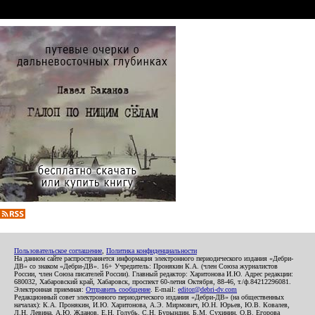
Пользовательское соглашение
,
Политика конфиденциальности
На данном сайте распространяется информация электронного периодического издания «Дебри-
ДВ» со знаком «Дебри-ДВ». 16+ Учредитель: Пронякин К.А. (член Союза журналистов
России, член Союза писателей России). Главный редактор: Харитонова И.Ю. Адрес редакции:
680032, Хабаровский край, Хабаровск, проспект 60-летия Октября, 88-46, т./ф.84212296081.
Электронная приемная:
Отправить сообщение
. E-mail:
editor@debri-dv.com
Редакционный совет электронного периодического издания «Дебри-ДВ» (на общественных
началах): К.А. Пронякин, И.Ю. Харитонова, А.Э. Мирмович, Ю.Н. Юрьев, Ю.В. Ковалев,
Л.Н. Левина, А.Ю. Жданов, Е.Н. Голубь, С.Н. Бурындин, Б.М. Сухинин, О.В. Егорова