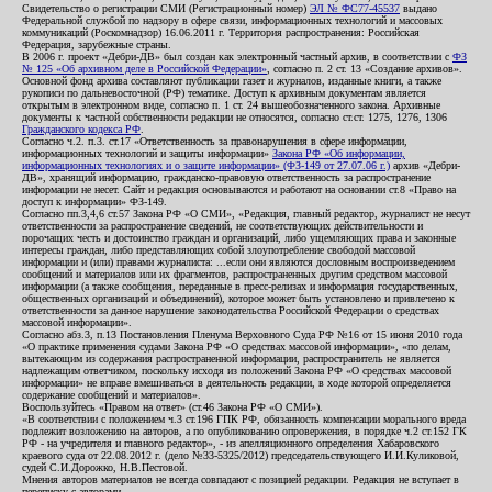
Свидетельство о регистрации СМИ (Регистрационный номер)
ЭЛ № ФС77-45537
выдано
Федеральной службой по надзору в сфере связи, информационных технологий и массовых
коммуникаций (Роскомнадзор) 16.06.2011 г. Территория распространения: Российская
Федерация, зарубежные страны.
В 2006 г. проект «Дебри-ДВ» был создан как электронный частный архив, в соответствии с
ФЗ
№ 125 «Об архивном деле в Российской Федерации»
, согласно п. 2 ст. 13 «Создание архивов».
Основной фонд архива составляют публикации газет и журналов, изданные книги, а также
рукописи по дальневосточной (РФ) тематике. Доступ к архивным документам является
открытым в электронном виде, согласно п. 1 ст. 24 вышеобозначенного закона. Архивные
документы к частной собственности редакции не относятся, согласно ст.ст. 1275, 1276, 1306
Гражданского кодекса РФ
.
Согласно ч.2. п.3. ст.17 «Ответственность за правонарушения в сфере информации,
информационных технологий и защиты информации»
Закона РФ «Об информации,
информационных технологиях и о защите информации» (ФЗ-149 от 27.07.06 г.)
архив «Дебри-
ДВ», хранящий информацию, гражданско-правовую ответственность за распространение
информации не несет. Сайт и редакция основываются и работают на основании ст.8 «Право на
доступ к информации» ФЗ-149.
Согласно пп.3,4,6 ст.57 Закона РФ «О СМИ», «Редакция, главный редактор, журналист не несут
ответственности за распространение сведений, не соответствующих действительности и
порочащих честь и достоинство граждан и организаций, либо ущемляющих права и законные
интересы граждан, либо представляющих собой злоупотребление свободой массовой
информации и (или) правами журналиста: ...если они являются дословным воспроизведением
сообщений и материалов или их фрагментов, распространенных другим средством массовой
информации (а также сообщения, переданные в пресс-релизах и информация государственных,
общественных организаций и объединений), которое может быть установлено и привлечено к
ответственности за данное нарушение законодательства Российской Федерации о средствах
массовой информации».
Согласно абз.3, п.13 Постановления Пленума Верховного Суда РФ №16 от 15 июня 2010 года
«О практике применения судами Закона РФ «О средствах массовой информации», «по делам,
вытекающим из содержания распространенной информации, распространитель не является
надлежащим ответчиком, поскольку исходя из положений Закона РФ «О средствах массовой
информации» не вправе вмешиваться в деятельность редакции, в ходе которой определяется
содержание сообщений и материалов».
Воспользуйтесь «Правом на ответ» (ст.46 Закона РФ «О СМИ»).
«В соответствии с положением ч.3 ст.196 ГПК РФ, обязанность компенсации морального вреда
подлежит возложению на авторов, а по опубликованию опровержения, в порядке ч.2 ст.152 ГК
РФ - на учредителя и главного редактор», - из апелляционного определения Хабаровского
краевого суда от 22.08.2012 г. (дело №33-5325/2012) председательствующего И.И.Куликовой,
судей С.И.Дорожко, Н.В.Пестовой.
Мнения авторов материалов не всегда совпадают с позицией редакции. Редакция не вступает в
переписку с авторами.