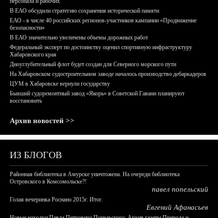
персонала и рабочих
В ЕАО обсудили стратегию сохранения исторической памяти
ЕАО - в числе 40 российских регионов-участников кампании «Продвижение
безопасности»
В ЕАО значительно увеличены объемы дорожных работ
Федеральный эксперт по достоинству оценил спортивную инфраструктуру
Хабаровского края
Дноуглубительный флот будет создан для Северного морского пути
На Хабаровском судостроительном заводе началось производство дебаркадеров
ЦУМ в Хабаровске вернули государству
Бывший судоремонтный завод «Якорь» в Советской Гавани планируют
восстановить
Архив новостей >>
ИЗ БЛОГОВ
Районная библиотека в Амурске уничтожена. На очереди библиотека
Островского в Комсомольске?!
павел попельский
Голая вечеринка Роснано 2015г. Итог.
Евгений Афанасьев
Новые находки Павла Петровича Попельского: Архив газеты Природа и