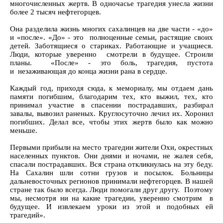
многочисленных жертв. В одночасье трагедия унесла жизни
более 2 тысяч нефтегорцев.
Она разделила жизнь многих сахалинцев на две части - «до»
и «после». «До» - это полноценные семьи, растящие своих
детей. Заботящиеся о стариках. Работающие и учащиеся.
Люди, которые уверенно смотрели в будущее. Строили
планы. «После» - это боль, трагедия, пустота
и незаживающая до конца жизни рана в сердце.
Каждый год, приходя сюда, к мемориалу, мы отдаем дань
памяти погибшим, благодарим тех, кто выжил, тех, кто
принимал участие в спасении пострадавших, разбирал
завалы, вывозил раненых. Круглосуточно лечил их. Хоронил
погибших. Делал все, чтобы этих жертв было как можно
меньше.
Первыми прибыли на место трагедии жители Охи, окрестных
населенных пунктов. Они днями и ночами, не жалея себя,
спасали пострадавших. Вся страна откликнулась на эту беду.
На Сахалин шли сотни грузов и посылок. Больницы
дальневосточных регионов принимали нефтегорцев. В нашей
стране так было всегда. Люди помогали друг другу. Поэтому
мы, несмотря ни на какие трагедии, уверенно смотрим в
будущее. И извлекаем уроки из этой и подобных ей
трагедий».