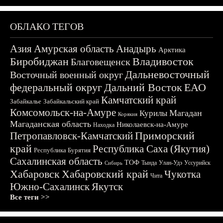
ОБЛАКО ТЕГОВ
Азия
Амурская область
Анадырь
Арктика
Биробиджан
Владивосток
Благовещенск
Дальневосточный
Восточный военный округ
федеральный округ
Дальний Восток
ЕАО
Камчатский край
Забайкалье
Забайкальский край
Комсомольск-на-Амуре
Магадан
Курилы
Корякия
Магаданская область
Николаевск-на-Амуре
Находка
Приморский
Петропавловск-Камчатский
край
Республика Саха (Якутия)
Республика Бурятия
Сахалинская область
ТОФ
Тында
Улан-Удэ
Уссурийск
Сибирь
Хабаровск
Хабаровский край
Чукотка
Чита
Южно-Сахалинск
Якутск
Все теги >>