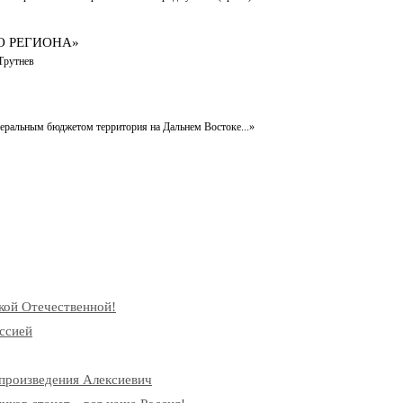
О РЕГИОНА»
Трутнев
деральным бюджетом территория на Дальнем Востоке...»
кой Отечественной!
ссией
произведения Алексиевич