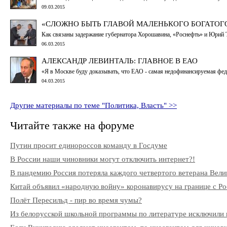
09.03.2015
«СЛОЖНО БЫТЬ ГЛАВОЙ МАЛЕНЬКОГО БОГАТОГ
Как связаны задержание губернатора Хорошавина, «Роснефть» и Юрий 
06.03.2015
АЛЕКСАНДР ЛЕВИНТАЛЬ: ГЛАВНОЕ В ЕАО
«Я в Москве буду доказывать, что ЕАО - самая недофинансируемая фе
04.03.2015
Другие материалы по теме "Политика, Власть" >>
Читайте также на форуме
Путин просит единороссов команду в Госдуме
В России наши чиновники могут отключить интернет?!
В пандемию Россия потеряла каждого четвертого ветерана Вели
Китай объявил «народную войну» коронавирусу на границе с Ро
Полёт Пересильд - пир во время чумы?
Из белорусской школьной программы по литературе исключили 