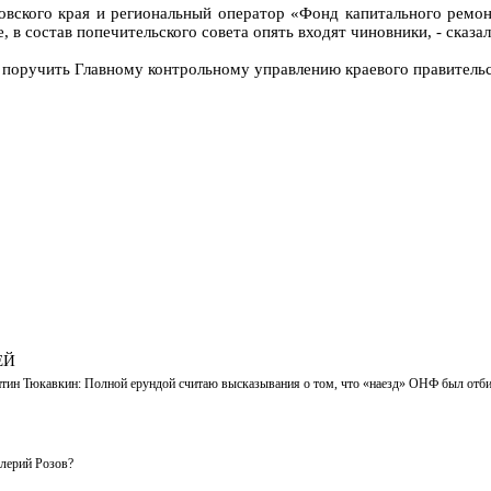
вского края и региональный оператор «Фонд капитального ремон
 в состав попечительского совета опять входят чиновники, - сказа
поручить Главному контрольному управлению краевого правительст
ЕЙ
тин Тюкавкин: Полной ерундой считаю высказывания о том, что «наезд» ОНФ был отбит
лерий Розов?