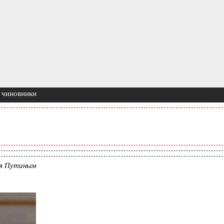
 чиновники
ая Путиным