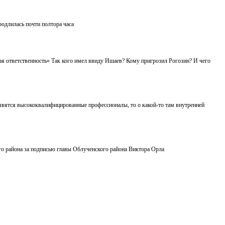
одлилась почти полтора часа
ая ответственность» Так кого имел ввиду Ишаев? Кому пригрозил Рогозин? И чего
оявятся высококвалифицированные профессионалы, то о какой-то там внутренней
ого района за подписью главы Облученского района Виктора Орла