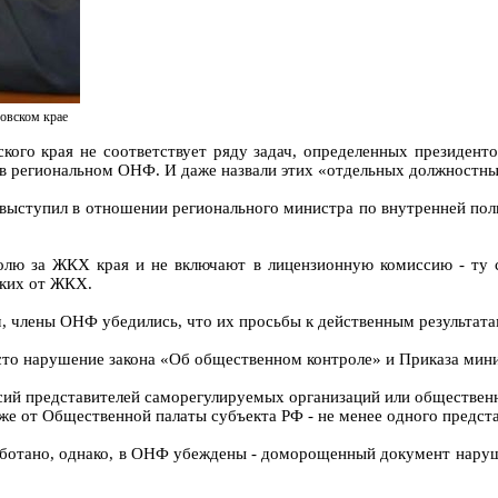
овском крае
кого края не соответствует ряду задач, определенных президе
 в региональном ОНФ. И даже назвали этих «отдельных должностны
ыступил в отношении регионального министра по внутренней пол
олю за ЖКХ края и не включают в лицензионную комиссию - ту с
еких от ЖКХ.
 члены ОНФ убедились, что их просьбы к действенным результатам 
то нарушение закона «Об общественном контроле» и Приказа мини
сий представителей саморегулируемых организаций или обществе
кже от Общественной палаты субъекта РФ - не менее одного предст
ботано, однако, в ОНФ убеждены - доморощенный документ наруша