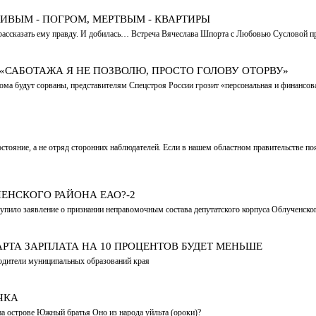
ИВЫМ - ПОГРОМ, МЕРТВЫМ - КВАРТИРЫ
рассказать ему правду. И добилась… Встреча Вячеслава Шпорта с Любовью Сусловой пр
«САБОТАЖА Я НЕ ПОЗВОЛЮ, ПРОСТО ГОЛОВУ ОТОРВУ»
ома будут сорваны, представителям Спецстроя России грозит «персональная и финансов
стояние, а не отряд сторонних наблюдателей. Если в нашем областном правительстве п
ЕНСКОГО РАЙОНА ЕАО?-2
ступило заявление о признании неправомочным состава депутатского корпуса Облученск
АРТА ЗАРПЛАТА НА 10 ПРОЦЕНТОВ БУДЕТ МЕНЬШЕ
водители муниципальных образований края
ЧКА
на острове Южный братья Оно из народа уйльта (ороки)?