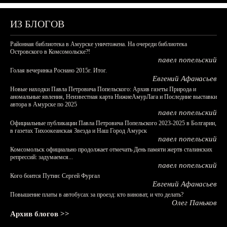
ИЗ БЛОГОВ
Районная библиотека в Амурске уничтожена. На очереди библиотека
Островского в Комсомольске?!
павел попельский
Голая вечеринка Роснано 2015г. Итог.
Евгений Афанасьев
Новые находки Павла Петровича Попельского: Архив газеты Природа и
аномальные явления, Неизвестная карта НижнеАмурЛага и Последние выставки
автора в Амурске по 2025
павел попельский
Официальные публикации Павла Петровича Попельского 2023-2025 в Болгарии,
в газетах Тихоокеанская Звезда и Наш Город Амурск
павел попельский
Комсомольск официально продолжает отмечать День памяти жертв сталинских
репрессий: задумаемся...
павел попельский
Кого боится Путин: Сергей Фургал
Евгений Афанасьев
Повышение платы в автобусах за проезд: кто виноват, и что делать?
Олег Паньков
Архив блогов >>