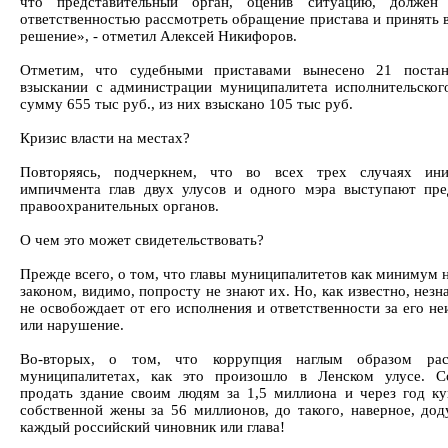
что представительный орган, оценив ситуацию, должен
ответственностью рассмотреть обращение пристава и принять 
решение», - отметил Алексей Никифоров.
Отметим, что судебными приставами вынесено 21 постан
взыскании с администрации муниципалитета исполнительског
сумму 655 тыс руб., из них взыскано 105 тыс руб.
Кризис власти на местах?
Повторяясь, подчеркнем, что во всех трех случаях ини
импичмента глав двух улусов и одного мэра выступают пре
правоохранительных органов.
О чем это может свидетельствовать?
Прежде всего, о том, что главы муниципалитетов как минимум 
законом, видимо, попросту не знают их. Но, как известно, незн
не освобождает от его исполнения и ответственности за его н
или нарушение.
Во-вторых, о том, что коррупция наглым образом рас
муниципалитетах, как это произошло в Ленском улусе. Со
продать здание своим людям за 1,5 миллиона и через год ку
собственной жены за 56 миллионов, до такого, наверное, дод
каждый российский чиновник или глава!