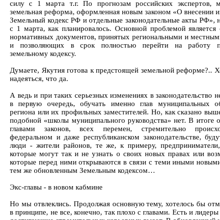
силу с 1 марта т.г. По прогнозам российских экспертов, 
земельная реформа, оформленная новым законом «О внесении и
Земельный кодекс РФ и отдельные законодательные акты РФ», н
с 1 марта, как планировалось. Основной проблемой является 
нормативных документов, принятых региональными и местным
и позволяющих в срок полностью перейти на работу 
земельному кодексу.
Думаете, Якутия готова к предстоящей земельной реформе?.. Х
надеяться, что да.
А ведь и при таких серьезных изменениях в законодательство 
в первую очередь, обучать именно глав муниципальных о
региона или их профильных заместителей. Но, как сказано выш
подобной «школы муниципального руководства» нет. В итоге о
главами законов, всех перемен, стремительно проис
федеральном и даже республиканском законодательстве, буду
люди - жители районов, те же, к примеру, предприниматели
которые могут так и не узнать о своих новых правах или воз
которые перед ними открываются в связи с теми иными новыми
тем же обновленным Земельным кодексом…
Экс-главы - в новом кабмине
Но мы отвлеклись. Продолжая основную тему, хотелось бы отме
в принципе, не все, конечно, так плохо с главами. Есть и лидеры