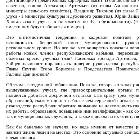
достигающие стремительных карьерных высот. В обновленный к
известно, вошли Александр Артемьев (из главы Амгинского
министры сельского хозяйства), Владимир Тихонов (из главы С
улуса - в министры культуры и духовного развития), Юрий Зайце
Хангаласского улуса - в Госкомитет по ЧС и безопасности). (
вместо них будут избираться в марте).
Это оптимистичная тенденция в кадровой политике ре
использовать бесценный опыт муниципального руков
региональном уровне. Но все же: что конкретно показали пер
работы новых членов республиканского кабмина, пересевш
обжитых кресел улусных глав? Насколько господа Артемьев,
Зайцев начинают оправдывать доверие руководства республ
Главы Якутии Егора Борисова и Председателя Правительс
Галины Данчиковой?
Об этом - в отдельной публикации. Пока же, говоря «о зонах ри
вышеуказанных улусах, где правоохранительные органы п
пытаются добиться досрочной отставки глав сразу трех мун
образований, скажем одно: это более чем серьезный сигнал к 
руководство республики обратило внимание на деятельность гла
их работы, образования, повышение ими квалификации - как со
так и муниципальных служащих, а также в целом на их ответств
Как бы банально ни звучало, но ведь именно от качества р
зависит жизнь людей на местах. Это особенно актуально сейчас
время кризиса.