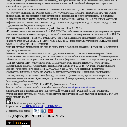
общественных организаций и объединений), которое может быть установлено и привлечено к
ответственности за данное нарушение законодательства Российской Федерации о средствах
массовой информации».
Согласно абз.3, п.13 Постановления Пленума Верховного Суда РФ №16 от 15 июня 2010 года
«О практике применения судами Закона РФ «О средствах массовой информации», «по делам,
вытекающим из содержания распространенной информации, распространитель не является
надлежащим ответчиком, поскольку исходя из положений Закона РФ «О средствах массовой
информации» не вправе вмешиваться в деятельность редакции, в ходе которой определяется
содержание сообщений и материалов».
Воспользуйтесь «Правом на ответ» (ст.46 Закона РФ «О СМИ»).
«В соответствии с положением ч.3 ст.196 ГПК РФ, обязанность компенсации морального вреда
подлежит возложению на авторов, а по опубликованию опровержения, в порядке ч.2 ст.152 ГК
РФ - на учредителя и главного редактор», - из апелляционного определения Хабаровского
краевого суда от 22.08.2012 г. (дело №33-5325/2012) председательствующего И.И.Куликовой,
судей С.И.Дорожко, Н.В.Пестовой.
Мнения авторов материалов не всегда совпадают с позицией редакции. Редакция не вступает в
переписку с авторами.
Редакция не несет ответственность за содержание внешних ссылок и комментариев. За них
ответственны, соответственно, исключительно их правообладатели и авторы. Комментарии на
сайте приравнены к выражению мнения. Блоги и форум не входят в электронное периодическое
издание «Дебри-ДВ», ответственность за достоверность и наполняемость несут авторы.
Политические опросы/голосования проводятся согласно ч.2. ст.46 «Опросы общественного
мнения» Федерального закона от 12.06.2002 г. № 67-ФЗ «Об основных гарантиях
избирательных прав и права на участие в референдуме граждан Российской Федерации»;
считать, там где не указано: лицо (лица), заказавшее (заказавших) проведение опроса и
оплатившее (оплативших) указанную публикацию (обнародование) - едино - сайт, без оплаты -
безвозмездно/бесплатно.
Часовой пояс сервера UTC+11 (AEST), фактически +8 мск.
Если вы обнаружили ошибки на сайте, пожалуйста,
сообщите нам об этом
.
Распространение информации о политической, социальной, духовной жизни общества,
публикации на актуальные темы, просветительские функции. Для мужчин и женщин. 16+ для
детей старше 16 лет.
СМИ не получает субсидий.
Адреса сайта:
DEBRI-DV.COM
,
DEBRI-DV.RU
.
В социальных сетях:
© Дебри-ДВ, 20.04.2006 - 2026