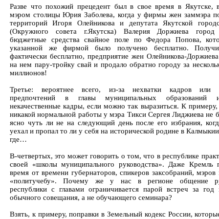
Разве что похожий прецедент был в свое время в Якутске, 
мэром столицы Юрия Заболева, когда у фирмы жен заммэра п
территорий Игоря Олейникова и депутата Якутской город
(Окружного совета г.Якутска) Валерия Доржиева город
бюджетные средства свайное поле по Федора Попова, кот
указанной же фирмой было получено бесплатно. Получи
фактически бесплатно, предприятие жен Олейникова-Доржиева
на нем пару-тройку свай и продало обратно городу за несколь
миллионов!
Третье: вероятнее всего, из-за нехватки кадров или 
предпочтений в главы муниципальных образований и
некачественные кадры, если можно так выразиться. К примеру,
никакой нормальной работы у мэра Тикси Сергея Лиджиева не б
ясно чуть ли не на следующий день после его избрания, когд
уехал и пропал то ли у себя на исторической родине в Калмыкии
где…
В-четвертых, это может говорить о том, что в республике прак
своей «школы муниципального руководства». Даже Кремль 
время от времени губернаторов, спикеров заксобраний, мэров 
«политучебу». Почему же у нас в регионе общение ру
республики с главами ограничивается парой встреч за год
обычного совещания, а не обучающего семинара?
Взять, к примеру, поправки в Земельный кодекс России, которы