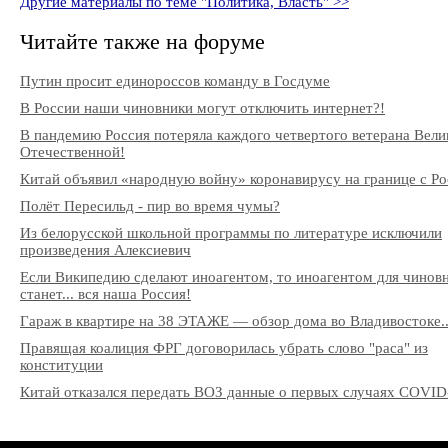
Другие материалы по теме "Политика, Власть" >>
Читайте также на форуме
Путин просит единороссов команду в Госдуме
В России наши чиновники могут отключить интернет?!
В пандемию Россия потеряла каждого четвертого ветерана Вели
Отечественной!
Китай объявил «народную войну» коронавирусу на границе с Ро
Полёт Пересильд - пир во время чумы?
Из белорусской школьной программы по литературе исключили
произведения Алексиевич
Если Википедию сделают иноагентом, то иноагентом для чинов
станет... вся наша Россия!
Гараж в квартире на 38 ЭТАЖЕ — обзор дома во Владивостоке..
Правящая коалиция ФРГ договорилась убрать слово "раса" из
конституции
Китай отказался передать ВОЗ данные о первых случаях COVID