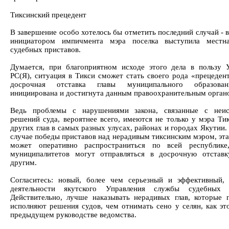
Тиксинский прецедент
В завершение особо хотелось бы отметить последний случай - в
инициатором импичмента мэра поселка выступила местн
судебных приставов.
Думается, при благоприятном исходе этого дела в польз
РС(Я), ситуация в Тикси сможет стать своего рода «прецедент
досрочная отставка главы муниципального образова
инициирована и достигнута данным правоохранительным орган
Ведь проблемы с нарушениями закона, связанные с неис
решений суда, вероятнее всего, имеются не только у мэра Тик
других глав в самых разных улусах, районах и городах Якутии.
случае победы приставов над нерадивым тиксинским мэром, эта
может оперативно распространиться по всей республике
муниципалитетов могут отправляться в досрочную отстав
другим.
Согласитесь: новый, более чем серьезный и эффективный,
деятельности якутского Управления службы судебных п
Действительно, лучше наказывать нерадивых глав, которые 
исполняют решения судов, чем отнимать сено у селян, как эт
предыдущем руководстве ведомства.