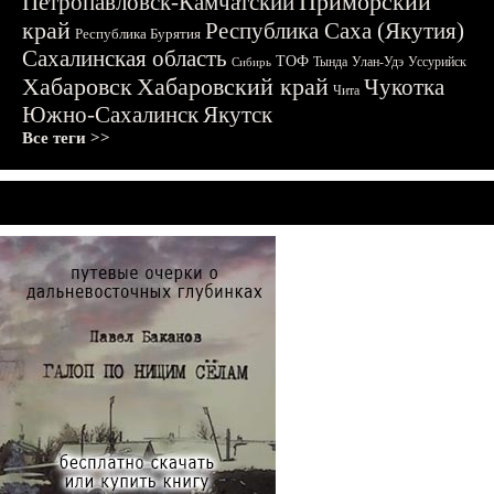
Приморский
Петропавловск-Камчатский
край
Республика Саха (Якутия)
Республика Бурятия
Сахалинская область
ТОФ
Тында
Улан-Удэ
Уссурийск
Сибирь
Хабаровск
Хабаровский край
Чукотка
Чита
Южно-Сахалинск
Якутск
Все теги >>