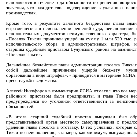
исполняются в течение года обязанности по решению вопросо
значения, что находит свое подтверждение в указанных испо
производствах.
Кроме того, в результате халатного бездействия главы адми
выразившегося в неисполнении решений суда, неисполнении 
исполнительных документов неимущественного характера, 
«Поселок Тикси» причинен ущерб на сумму 1 млн 520 тыс. ру
исполнительского сбора и административных штрафов, н
старшим судебным приставом Булунского района на админи
«Поселок Тикси».
Дальнейшее бездействие главы администрации поселка Тикси п
собой дальнейшее причинение ущерба бюджету муниц
образования в виде штрафов», - приводится в материале ЯСИА
пресс-службы ведомства.
Алексей Никифоров в комментарии ЯСИА отметил, что все ме
районным приставом были предприняты, и глава Тикси не
предупреждался об уголовной ответственности за неисполн
обязанностей.
«В итоге старший судебный пристав вынужден был обр
представительный орган местного самоуправления с предл
удалении главы поселка в отставку. В тех условиях, которые 
Тикси по неисполнению, эта мера, как минимум, вынужденная.