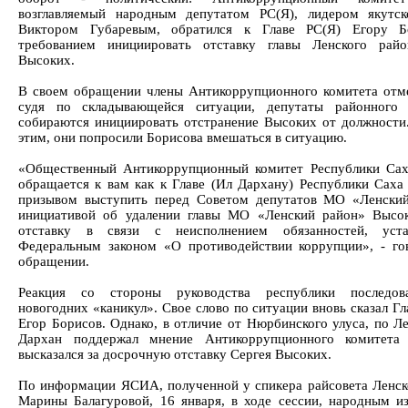
возглавляемый народным депутатом РС(Я), лидером якутс
Виктором Губаревым, обратился к Главе РС(Я) Егору Б
требованием инициировать отставку главы Ленского райо
Высоких.
В своем обращении члены Антикоррупционного комитета отме
судя по складывающейся ситуации, депутаты районного 
собираются инициировать отстранение Высоких от должности.
этим, они попросили Борисова вмешаться в ситуацию.
«Общественный Антикоррупционный комитет Республики Сах
обращается к вам как к Главе (Ил Дархану) Республики Саха 
призывом выступить перед Советом депутатов МО «Ленски
инициативой об удалении главы МО «Ленский район» Высо
отставку в связи с неисполнением обязанностей, уста
Федеральным законом «О противодействии коррупции», - го
обращении.
Реакция со стороны руководства республики последов
новогодних «каникул». Свое слово по ситуации вновь сказал Г
Егор Борисов. Однако, в отличие от Нюрбинского улуса, по Л
Дархан поддержал мнение Антикоррупционного комитета
высказался за досрочную отставку Сергея Высоких.
По информации ЯСИА, полученной у спикера райсовета Ленск
Марины Балагуровой, 16 января, в ходе сессии, народным и