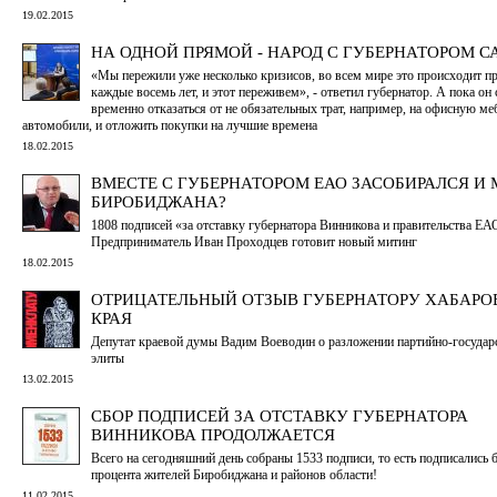
19.02.2015
НА ОДНОЙ ПРЯМОЙ - НАРОД С ГУБЕРНАТОРОМ 
«Мы пережили уже несколько кризисов, во всем мире это происходит п
каждые восемь лет, и этот переживем», - ответил губернатор. А пока он
временно отказаться от не обязательных трат, например, на офисную ме
автомобили, и отложить покупки на лучшие времена
18.02.2015
ВМЕСТЕ С ГУБЕРНАТОРОМ ЕАО ЗАСОБИРАЛСЯ И 
БИРОБИДЖАНА?
1808 подписей «за отставку губернатора Винникова и правительства ЕА
Предприниматель Иван Проходцев готовит новый митинг
18.02.2015
ОТРИЦАТЕЛЬНЫЙ ОТЗЫВ ГУБЕРНАТОРУ ХАБАРО
КРАЯ
Депутат краевой думы Вадим Воеводин о разложении партийно-государ
элиты
13.02.2015
СБОР ПОДПИСЕЙ ЗА ОТСТАВКУ ГУБЕРНАТОРА
ВИННИКОВА ПРОДОЛЖАЕТСЯ
Всего на сегодняшний день собраны 1533 подписи, то есть подписались 
процента жителей Биробиджана и районов области!
11.02.2015