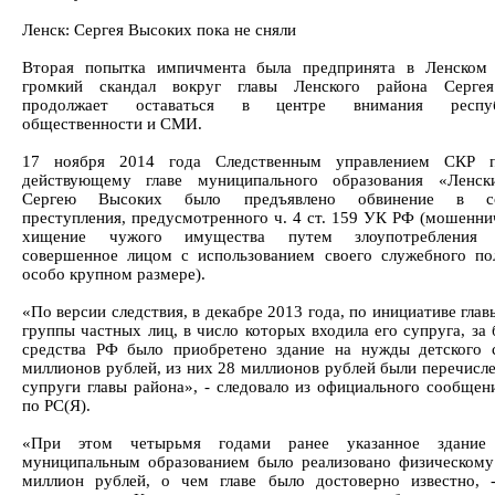
Ленск: Сергея Высоких пока не сняли
Вторая попытка импичмента была предпринята в Ленском 
громкий скандал вокруг главы Ленского района Серге
продолжает оставаться в центре внимания республ
общественности и СМИ.
17 ноября 2014 года Следственным управлением СКР 
действующему главе муниципального образования «Ленск
Сергею Высоких было предъявлено обвинение в со
преступления, предусмотренного ч. 4 ст. 159 УК РФ (мошеннич
хищение чужого имущества путем злоупотребления 
совершенное лицом с использованием своего служебного по
особо крупном размере).
«По версии следствия, в декабре 2013 года, по инициативе глав
группы частных лиц, в число которых входила его супруга, за
средства РФ было приобретено здание на нужды детского 
миллионов рублей, из них 28 миллионов рублей были перечисле
супруги главы района», - следовало из официального сообще
по РС(Я).
«При этом четырьмя годами ранее указанное здани
муниципальным образованием было реализовано физическому
миллион рублей, о чем главе было достоверно известно, 