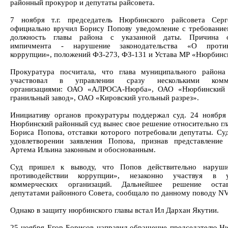
районный прокурор и депутаты райсовета.
7 ноября т.г. председатель Нюрбинского райсовета Серг
официально вручил Борису Попову уведомление с требование
должность главы района с указанной даты. Причина о
импичмента - нарушение законодательства «О против
коррупции», положений ФЗ-273, ФЗ-131 и Устава МР «Нюрбинск
Прокуратура посчитала, что глава муниципального района
участвовал в управлении сразу несколькими комме
организациями: ОАО «АЛРОСА-Нюрба», ОАО «Нюрбинский 
гранильный завод», ОАО «Кировский угольный разрез».
Инициативу органов прокуратуры поддержал суд. 24 ноября
Нюрбинский районный суд вынес свое решение относительно гл
Бориса Попова, отставки которого потребовали депутаты. Суд
удовлетворении заявления Попова, признав представление
Артема Ильина законным и обоснованным.
Суд пришел к выводу, что Попов действительно нару
противодействии коррупции», незаконно участвуя в у
коммерческих организаций. Дальнейшее решение оста
депутатами районного Совета, сообщало по данному поводу NVP
Однако в защиту нюрбинского главы встал Ил Дархан Якутии.
25 ноября Егор Борисов направил обращение председателю Н