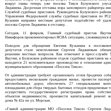
вокруг главы теперь уже поселка Тикси Булунского улус
Лиджиева. Досрочная отставка мэра заполярного райцентра ин
Службой судебных приставов. Руководитель Булунского районн
Управления Федеральной службы судебных приставов по РС(
Кузьмин направил местным депутатам ходатайство об удал
поселка Сергея Лиджиева в отставку.
Сегодня, 11 февраля, Главный судебный пристав Якути
Никифоров прокомментировал ЯСИА ситуацию, сложившуюся в
Поводом для обращения Евгения Кузьмина к поселково
депутатов стало неисполнение Сергеем Лиджиевым обязан
решению местных вопросов. Как отмечают в пресс-службе
Якутии, в Булунском районном отделе судебных приставов на 
находится 21 исполнительное производство в отношении адм
муниципального образования «Поселок Тикси».
От администрации требуют организовать отлов бродячих соба
предоставить нескольким гражданам жилье, провести паспор
автомобильных дорог, обеспечить 27 специальными конт
площадками для сбора твердых бытовых отходов придомовые т
осуществить государственную регистрацию права собстве
объектов недвижимости, произвести капитальный ремонт к
дома № 42а по ул. Морская.
«Главой администрации МО «Поселок Тикси» Сергеем Лид