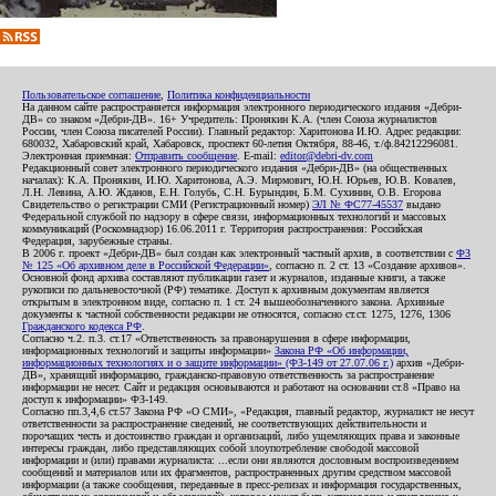
Пользовательское соглашение
,
Политика конфиденциальности
На данном сайте распространяется информация электронного периодического издания «Дебри-
ДВ» со знаком «Дебри-ДВ». 16+ Учредитель: Пронякин К.А. (член Союза журналистов
России, член Союза писателей России). Главный редактор: Харитонова И.Ю. Адрес редакции:
680032, Хабаровский край, Хабаровск, проспект 60-летия Октября, 88-46, т./ф.84212296081.
Электронная приемная:
Отправить сообщение
. E-mail:
editor@debri-dv.com
Редакционный совет электронного периодического издания «Дебри-ДВ» (на общественных
началах): К.А. Пронякин, И.Ю. Харитонова, А.Э. Мирмович, Ю.Н. Юрьев, Ю.В. Ковалев,
Л.Н. Левина, А.Ю. Жданов, Е.Н. Голубь, С.Н. Бурындин, Б.М. Сухинин, О.В. Егорова
Свидетельство о регистрации СМИ (Регистрационный номер)
ЭЛ № ФС77-45537
выдано
Федеральной службой по надзору в сфере связи, информационных технологий и массовых
коммуникаций (Роскомнадзор) 16.06.2011 г. Территория распространения: Российская
Федерация, зарубежные страны.
В 2006 г. проект «Дебри-ДВ» был создан как электронный частный архив, в соответствии с
ФЗ
№ 125 «Об архивном деле в Российской Федерации»
, согласно п. 2 ст. 13 «Создание архивов».
Основной фонд архива составляют публикации газет и журналов, изданные книги, а также
рукописи по дальневосточной (РФ) тематике. Доступ к архивным документам является
открытым в электронном виде, согласно п. 1 ст. 24 вышеобозначенного закона. Архивные
документы к частной собственности редакции не относятся, согласно ст.ст. 1275, 1276, 1306
Гражданского кодекса РФ
.
Согласно ч.2. п.3. ст.17 «Ответственность за правонарушения в сфере информации,
информационных технологий и защиты информации»
Закона РФ «Об информации,
информационных технологиях и о защите информации» (ФЗ-149 от 27.07.06 г.)
архив «Дебри-
ДВ», хранящий информацию, гражданско-правовую ответственность за распространение
информации не несет. Сайт и редакция основываются и работают на основании ст.8 «Право на
доступ к информации» ФЗ-149.
Согласно пп.3,4,6 ст.57 Закона РФ «О СМИ», «Редакция, главный редактор, журналист не несут
ответственности за распространение сведений, не соответствующих действительности и
порочащих честь и достоинство граждан и организаций, либо ущемляющих права и законные
интересы граждан, либо представляющих собой злоупотребление свободой массовой
информации и (или) правами журналиста: ...если они являются дословным воспроизведением
сообщений и материалов или их фрагментов, распространенных другим средством массовой
информации (а также сообщения, переданные в пресс-релизах и информация государственных,