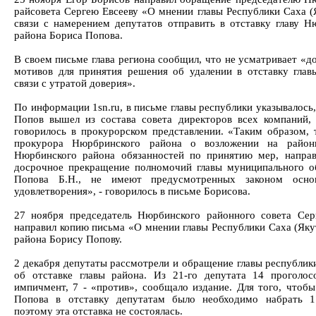
райсовета Сергею Евсееву «О мнении главы Республики Саха (Я
связи с намерением депутатов отправить в отставку главу Н
района Бориса Попова.
В своем письме глава региона сообщил, что не усматривает «д
мотивов для принятия решения об удалении в отставку глав
связи с утратой доверия».
По информации 1sn.ru, в письме главы республики указывалось
Попов вышел из состава совета директоров всех компаний,
говорилось в прокурорском представлении. «Таким образом, 
прокурора Нюрбринского района о возложении на район
Нюрбинского района обязанностей по принятию мер, напра
досрочное прекращение полномочий главы муниципального о
Попова Б.Н., не имеют предусмотренных законом осно
удовлетворения», - говорилось в письме Борисова.
27 ноября председатель Нюрбинского районного совета Сер
направил копию письма «О мнении главы Республики Саха (Якут
района Борису Попову.
2 декабря депутаты рассмотрели и обращение главы республики
об отставке главы района. Из 21-го депутата 14 проголос
импичмент, 7 - «против», сообщало издание. Для того, чтобы
Попова в отставку депутатам было необходимо набрать 1
поэтому эта отставка не состоялась.