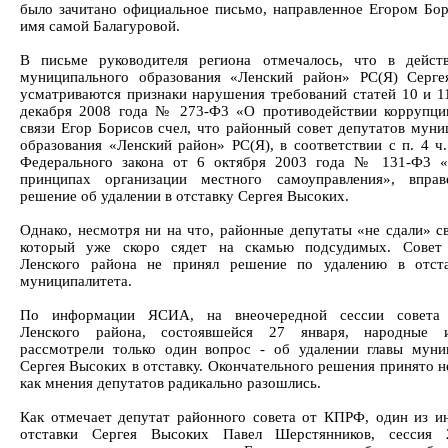
было зачитано официальное письмо, направленное Егором Бо
имя самой Балагуровой.
В письме руководителя региона отмечалось, что в дейст
муниципального образования «Ленский район» РС(Я) Серг
усматриваются признаки нарушения требований статей 10 и 1
декабря 2008 года № 273-Ф3 «О противодействии коррупци
связи Егор Борисов счел, что районный совет депутатов муни
образования «Ленский район» РС(Я), в соответствии с п. 4 ч.
Федерального закона от 6 октября 2003 года № 131-Ф3 
принципах организации местного самоуправления», вправ
решение об удалении в отставку Сергея Высоких.
Однако, несмотря ни на что, районные депутаты «не сдали» св
который уже скоро сядет на скамью подсудимых. Совет 
Ленского района не принял решение по удалению в отста
муниципалитета.
По информации ЯСИА, на внеочередной сессии совета 
Ленского района, состоявшейся 27 января, народные и
рассмотрели только один вопрос - об удалении главы муни
Сергея Высоких в отставку. Окончательного решения принято н
как мнения депутатов радикально разошлись.
Как отмечает депутат районного совета от КПРФ, один из и
отставки Сергея Высоких Павел Шерстянников, сессия 