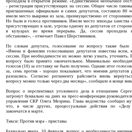
проходила в открытом режиме. «Единственное необычное обст
- регистрация присутствующих на сессии. Общее число таковы
приглашенных официально и самих депутатов, составило 80 че
имели место выкрики из зала, преимущественно от стороннико
Но были и голоса противников. Имели место эпизоды хамства 
присутствующих в зале, угрозы одному из депутатов от сторон
в кулуарах во время перерыва. Да, сессия проходила 
обстановке», - отмечает Павел Шерстянников.
По словам депутата, голосование по вопросу также было
«Имена и фамилии голосовавших депутатов известны всем, 
сессии. При необходимости их можно легко узнать, уточнить. 
вопросу было принято окончательное. Минимально необходи
голосов (10) за отставку не было получено. Однако итог голосов
за, семь против - хорошо показывает, что мнения депутатов 
разошлись. Согласно регламенту райсовета вновь вернуть
вопросу можно только через два месяца», сообщило в конце ян
Вопрос о перспективах уголовного дела в отношении Серг
затронут буквально на днях на пресс-конференции руководител
управления СКР Олега Мезрина. Глава ведомства сообщил жу
что, в числе других, процессуальные действия по «Делу
закончатся в марте.
Тикси: Против мэра - приставы
Буквально вчера, 10 февраля, вопрос о необходимости импичм