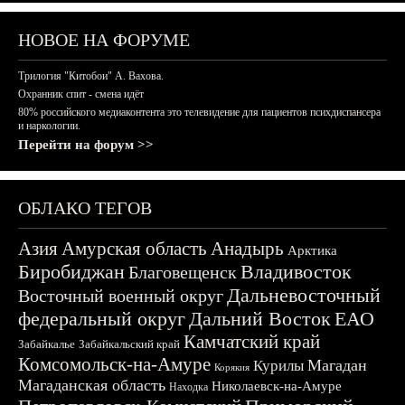
НОВОЕ НА ФОРУМЕ
Трилогия "Китобои" А. Вахова.
Охранник спит - смена идёт
80% российского медиаконтента это телевидение для пациентов психдиспансера
и наркологии.
Перейти на форум >>
ОБЛАКО ТЕГОВ
Азия
Амурская область
Анадырь
Арктика
Биробиджан
Владивосток
Благовещенск
Дальневосточный
Восточный военный округ
федеральный округ
Дальний Восток
ЕАО
Камчатский край
Забайкалье
Забайкальский край
Комсомольск-на-Амуре
Магадан
Курилы
Корякия
Магаданская область
Николаевск-на-Амуре
Находка