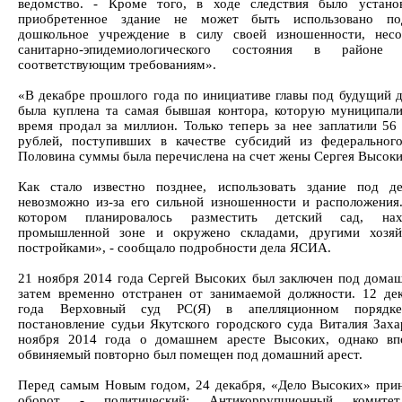
ведомство. - Кроме того, в ходе следствия было устано
приобретенное здание не может быть использовано по
дошкольное учреждение в силу своей изношенности, несо
санитарно-эпидемиологического состояния в районе 
соответствующим требованиям».
«В декабре прошлого года по инициативе главы под будущий д
была куплена та самая бывшая контора, которую муниципали
время продал за миллион. Только теперь за нее заплатили 56
рублей, поступивших в качестве субсидий из федеральног
Половина суммы была перечислена на счет жены Сергея Высоки
Как стало известно позднее, использовать здание под д
невозможно из-за его сильной изношенности и расположения.
котором планировалось разместить детский сад, на
промышленной зоне и окружено складами, другими хозяй
постройками», - сообщало подробности дела ЯСИА.
21 ноября 2014 года Сергей Высоких был заключен под домаш
затем временно отстранен от занимаемой должности. 12 де
года Верховный суд РС(Я) в апелляционном порядк
постановление судьи Якутского городского суда Виталия Заха
ноября 2014 года о домашнем аресте Высоких, однако вп
обвиняемый повторно был помещен под домашний арест.
Перед самым Новым годом, 24 декабря, «Дело Высоких» при
оборот - политический: Антикоррупционный комите