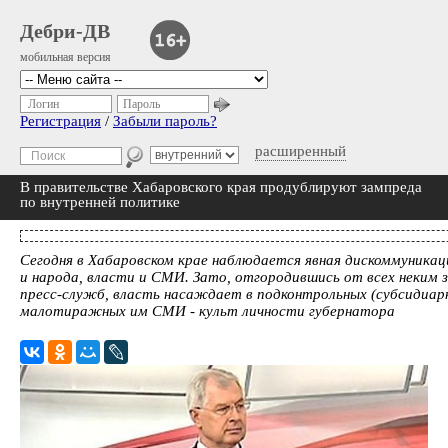
Дебри-ДВ
мобильная версия
Логин
Пароль
Регистрация
/
Забыли пароль?
расширенный
В правительстве Хабаровского края продублируют зампреда
по внутренней политике
Сегодня в Хабаровском крае наблюдается явная дискоммуникац
и народа, власти и СМИ. Зато, отгородившись от всех неким 
пресс-служб, власть насаждает в подконтрольных (субсидиар
малотиражных им СМИ - культ личности губернатора