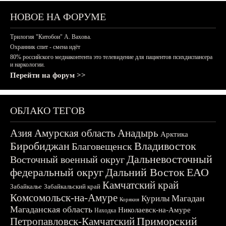
НОВОЕ НА ФОРУМЕ
Трилогия "Китобои" А. Вахова.
Охранник спит - смена идёт
80% российского медиаконтента это телевидение для пациентов психдиспансера
и наркологии.
Перейти на форум >>
ОБЛАКО ТЕГОВ
Азия
Амурская область
Анадырь
Арктика
Биробиджан
Владивосток
Благовещенск
Дальневосточный
Восточный военный округ
федеральный округ
Дальний Восток
ЕАО
Камчатский край
Забайкалье
Забайкальский край
Комсомольск-на-Амуре
Магадан
Курилы
Корякия
Магаданская область
Николаевск-на-Амуре
Находка
Приморский
Петропавловск-Камчатский