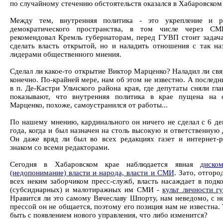
по случайному стечению обстоятельств оказался в Хабаровском 
Между тем, внутренняя политика - это укрепление и р
демократического пространства, в том числе через С
рекомендовал Кремль губернаторам, перед ГУВП стоит задача
сделать власть открытой, но и наладить отношения с так н
лидерами общественного мнения.
Сделал ли какое-то открытие Виктор Марценко? Наладил ли свя
конечно. По-крайней мере, нам об этом не известно. А послед
в п. Де-Кастри Ульчского района края, где депутаты сняли гла
показывают, что внутренняя политика в крае пущена на 
Марценко, похоже, самоустранился от работы...
По нашему мнению, кардинального он ничего не сделал с 6 де
года, когда и был назначен на столь высокую и ответственную
Он даже вряд ли был во всех редакциях газет и интернет-р
знаком со всеми редакторами.
Сегодня в Хабаровском крае наблюдается явная
диско
(недопонимание) власти и народа, власти и СМИ
. Зато, отгор
всех неким заборчиком пресс-служб, власть насаждает в подк
(субсидиарных) и малотиражных им СМИ -
культ личности г
Нравится ли это самому Вячеславу Шпорту, нам неведомо, с н
прессой он не общается, поэтому его позиция нам не известна.
быть с появлением нового управления, что либо изменится?