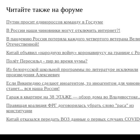
Читайте также на форуме
Путин просит единороссов команду в Госдуме
В России наши чиновники могут отключить интернет?!
В пандемию Россия потеряла каждого четвертого ветерана Вели
Отечественной!
Китай объявил «народную войну» коронавирусу на границе с Ро
Полёт Пересильд - пир во время чумы?
Из белорусской школьной программы по литературе исключили
произведения Алексиевич
Если Википедию сделают иноагентом, то иноагентом для чинов
станет... вся наша Россия!
Гараж в квартире на 38 ЭТАЖЕ — обзор дома во Владивостоке..
Правящая коалиция ФРГ договорилась убрать слово "раса" из
конституции
Китай отказался передать ВОЗ данные о первых случаях COVID