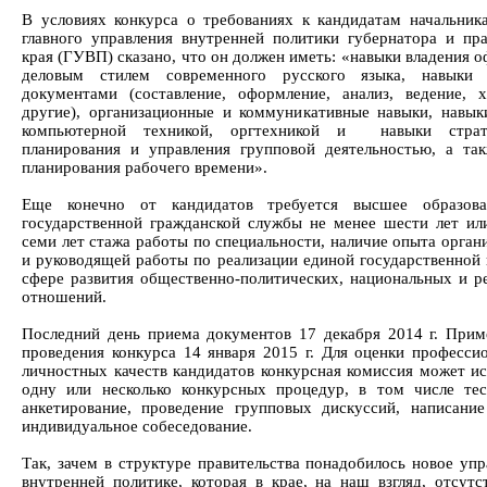
В условиях конкурса о требованиях к кандидатам начальник
главного управления внутренней политики губернатора и пра
края (ГУВП) сказано, что он должен иметь: «навыки владения 
деловым стилем современного русского языка, навыки
документами (составление, оформление, анализ, ведение, 
другие), организационные и коммуникативные навыки, навык
компьютерной техникой, оргтехникой и навыки страте
планирования и управления групповой деятельностью, а та
планирования рабочего времени».
Еще конечно от кандидатов требуется высшее образова
государственной гражданской службы не менее шести лет ил
семи лет стажа работы по специальности, наличие опыта орган
и руководящей работы по реализации единой государственной 
сфере развития общественно-политических, национальных и р
отношений.
Последний день приема документов 17 декабря 2014 г. Прим
проведения конкурса 14 января 2015 г. Для оценки професси
личностных качеств кандидатов конкурсная комиссия может ис
одну или несколько конкурсных процедур, в том числе тес
анкетирование, проведение групповых дискуссий, написание
индивидуальное собеседование.
Так, зачем в структуре правительства понадобилось новое упр
внутренней политике, которая в крае, на наш взгляд, отсутс