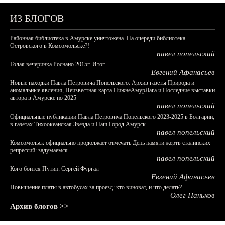
ИЗ БЛОГОВ
Районная библиотека в Амурске уничтожена. На очереди библиотека
Островского в Комсомольске?!
павел попельский
Голая вечеринка Роснано 2015г. Итог.
Евгений Афанасьев
Новые находки Павла Петровича Попельского: Архив газеты Природа и
аномальные явления, Неизвестная карта НижнеАмурЛага и Последние выставки
автора в Амурске по 2025
павел попельский
Официальные публикации Павла Петровича Попельского 2023-2025 в Болгарии,
в газетах Тихоокеанская Звезда и Наш Город Амурск
павел попельский
Комсомольск официально продолжает отмечать День памяти жертв сталинских
репрессий: задумаемся...
павел попельский
Кого боится Путин: Сергей Фургал
Евгений Афанасьев
Повышение платы в автобусах за проезд: кто виноват, и что делать?
Олег Паньков
Архив блогов >>