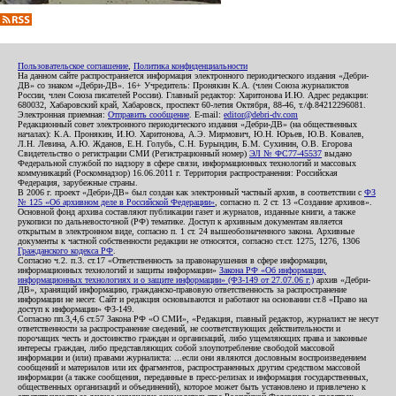
Пользовательское соглашение
,
Политика конфиденциальности
На данном сайте распространяется информация электронного периодического издания «Дебри-
ДВ» со знаком «Дебри-ДВ». 16+ Учредитель: Пронякин К.А. (член Союза журналистов
России, член Союза писателей России). Главный редактор: Харитонова И.Ю. Адрес редакции:
680032, Хабаровский край, Хабаровск, проспект 60-летия Октября, 88-46, т./ф.84212296081.
Электронная приемная:
Отправить сообщение
. E-mail:
editor@debri-dv.com
Редакционный совет электронного периодического издания «Дебри-ДВ» (на общественных
началах): К.А. Пронякин, И.Ю. Харитонова, А.Э. Мирмович, Ю.Н. Юрьев, Ю.В. Ковалев,
Л.Н. Левина, А.Ю. Жданов, Е.Н. Голубь, С.Н. Бурындин, Б.М. Сухинин, О.В. Егорова
Свидетельство о регистрации СМИ (Регистрационный номер)
ЭЛ № ФС77-45537
выдано
Федеральной службой по надзору в сфере связи, информационных технологий и массовых
коммуникаций (Роскомнадзор) 16.06.2011 г. Территория распространения: Российская
Федерация, зарубежные страны.
В 2006 г. проект «Дебри-ДВ» был создан как электронный частный архив, в соответствии с
ФЗ
№ 125 «Об архивном деле в Российской Федерации»
, согласно п. 2 ст. 13 «Создание архивов».
Основной фонд архива составляют публикации газет и журналов, изданные книги, а также
рукописи по дальневосточной (РФ) тематике. Доступ к архивным документам является
открытым в электронном виде, согласно п. 1 ст. 24 вышеобозначенного закона. Архивные
документы к частной собственности редакции не относятся, согласно ст.ст. 1275, 1276, 1306
Гражданского кодекса РФ
.
Согласно ч.2. п.3. ст.17 «Ответственность за правонарушения в сфере информации,
информационных технологий и защиты информации»
Закона РФ «Об информации,
информационных технологиях и о защите информации» (ФЗ-149 от 27.07.06 г.)
архив «Дебри-
ДВ», хранящий информацию, гражданско-правовую ответственность за распространение
информации не несет. Сайт и редакция основываются и работают на основании ст.8 «Право на
доступ к информации» ФЗ-149.
Согласно пп.3,4,6 ст.57 Закона РФ «О СМИ», «Редакция, главный редактор, журналист не несут
ответственности за распространение сведений, не соответствующих действительности и
порочащих честь и достоинство граждан и организаций, либо ущемляющих права и законные
интересы граждан, либо представляющих собой злоупотребление свободой массовой
информации и (или) правами журналиста: ...если они являются дословным воспроизведением
сообщений и материалов или их фрагментов, распространенных другим средством массовой
информации (а также сообщения, переданные в пресс-релизах и информация государственных,
общественных организаций и объединений), которое может быть установлено и привлечено к