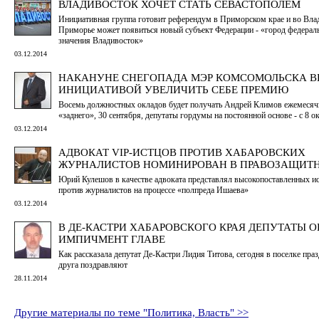
ВЛАДИВОСТОК ХОЧЕТ СТАТЬ СЕВАСТОПОЛЕМ
Инициативная группа готовит референдум в Приморском крае и во Вла
Приморье может появиться новый субъект Федерации - «город федерал
значения Владивосток»
03.12.2014
НАКАНУНЕ СНЕГОПАДА МЭР КОМСОМОЛЬСКА В
ИНИЦИАТИВОЙ УВЕЛИЧИТЬ СЕБЕ ПРЕМИЮ
Восемь должностных окладов будет получать Андрей Климов ежемесяч
«заднего», 30 сентября, депутаты гордумы на постоянной основе - с 8 о
03.12.2014
АДВОКАТ VIP-ИСТЦОВ ПРОТИВ ХАБАРОВСКИХ
ЖУРНАЛИСТОВ НОМИНИРОВАН В ПРАВОЗАЩИТ
Юрий Кулешов в качестве адвоката представлял высокопоставленных ис
против журналистов на процессе «полпреда Ишаева»
03.12.2014
В ДЕ-КАСТРИ ХАБАРОВСКОГО КРАЯ ДЕПУТАТЫ 
ИМПИЧМЕНТ ГЛАВЕ
Как рассказала депутат Де-Кастри Лидия Титова, сегодня в поселке праз
друга поздравляют
28.11.2014
Другие материалы по теме "Политика, Власть" >>