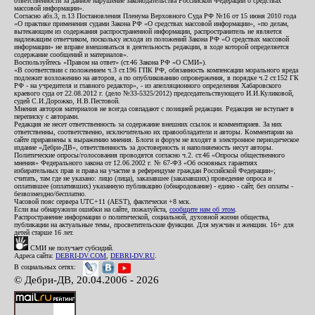
ответственности за данное нарушение законодательства Российской Федерации о средствах
массовой информации».
Согласно абз.3, п.13 Постановления Пленума Верховного Суда РФ №16 от 15 июня 2010 года
«О практике применения судами Закона РФ «О средствах массовой информации», «по делам,
вытекающим из содержания распространенной информации, распространитель не является
надлежащим ответчиком, поскольку исходя из положений Закона РФ «О средствах массовой
информации» не вправе вмешиваться в деятельность редакции, в ходе которой определяется
содержание сообщений и материалов».
Воспользуйтесь «Правом на ответ» (ст.46 Закона РФ «О СМИ»).
«В соответствии с положением ч.3 ст.196 ГПК РФ, обязанность компенсации морального вреда
подлежит возложению на авторов, а по опубликованию опровержения, в порядке ч.2 ст.152 ГК
РФ - на учредителя и главного редактор», - из апелляционного определения Хабаровского
краевого суда от 22.08.2012 г. (дело №33-5325/2012) председательствующего И.И.Куликовой,
судей С.И.Дорожко, Н.В.Пестовой.
Мнения авторов материалов не всегда совпадают с позицией редакции. Редакция не вступает в
переписку с авторами.
Редакция не несет ответственность за содержание внешних ссылок и комментариев. За них
ответственны, соответственно, исключительно их правообладатели и авторы. Комментарии на
сайте приравнены к выражению мнения. Блоги и форум не входят в электронное периодическое
издание «Дебри-ДВ», ответственность за достоверность и наполняемость несут авторы.
Политические опросы/голосования проводятся согласно ч.2. ст.46 «Опросы общественного
мнения» Федерального закона от 12.06.2002 г. № 67-ФЗ «Об основных гарантиях
избирательных прав и права на участие в референдуме граждан Российской Федерации»;
считать, там где не указано: лицо (лица), заказавшее (заказавших) проведение опроса и
оплатившее (оплативших) указанную публикацию (обнародование) - едино - сайт, без оплаты -
безвозмездно/бесплатно.
Часовой пояс сервера UTC+11 (AEST), фактически +8 мск.
Если вы обнаружили ошибки на сайте, пожалуйста,
сообщите нам об этом
.
Распространение информации о политической, социальной, духовной жизни общества,
публикации на актуальные темы, просветительские функции. Для мужчин и женщин. 16+ для
детей старше 16 лет.
СМИ не получает субсидий.
Адреса сайта:
DEBRI-DV.COM
,
DEBRI-DV.RU
.
В социальных сетях:
© Дебри-ДВ, 20.04.2006 - 2026