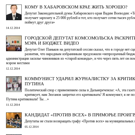
КОМУ В ХАБАРОВСКОМ КРАЕ ЖИТЬ ХОРОШО?
Депутат Законодательной думы Хабаровского края Вадим Воеводин: «То
получает зарплату в 25 000 рублей и тот, кто получает сотни тысяч рубле
поймут друг друга»
14.12.2014
ГОРОДСКОЙ ДЕПУТАТ КОМСОМОЛЬСКА РАСКРИ
МЭРА И БЮДЖЕТ. ВИДЕО
Депутат Олег Паньков на депутатской сессии сказал, что в городе нет сц
развития, что народным избранникам предложили «непрозрачный бюдже
администрации засилье чиновников из «старой команды», и что через пять лет он по
мэром местами
12.12.2014
КОММУНИСТ УДАРИЛ ЖУРНАЛИСТКУ ЗА КРИТИ
ПУТИНА
Политический спор с применением силы в Дальнереченске: «А, эта газе
критикует, нам Зюганов запретил его критиковать! Я коммунист, я не п
Путина критиковали! Ты…»
11.12.2014
КАНДИДАТ «ПРОТИВ ВСЕХ» В ПРИМОРЬЕ ПРОИГ
Депутаты не стали возвращать графу «Против всех» на муниципальных
05.12.2014