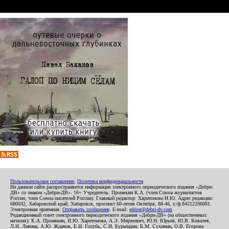
Пользовательское соглашение
,
Политика конфиденциальности
На данном сайте распространяется информация электронного периодического издания «Дебри-
ДВ» со знаком «Дебри-ДВ». 16+ Учредитель: Пронякин К.А. (член Союза журналистов
России, член Союза писателей России). Главный редактор: Харитонова И.Ю. Адрес редакции:
680032, Хабаровский край, Хабаровск, проспект 60-летия Октября, 88-46, т./ф.84212296081.
Электронная приемная:
Отправить сообщение
. E-mail:
editor@debri-dv.com
Редакционный совет электронного периодического издания «Дебри-ДВ» (на общественных
началах): К.А. Пронякин, И.Ю. Харитонова, А.Э. Мирмович, Ю.Н. Юрьев, Ю.В. Ковалев,
Л.Н. Левина, А.Ю. Жданов, Е.Н. Голубь, С.Н. Бурындин, Б.М. Сухинин, О.В. Егорова