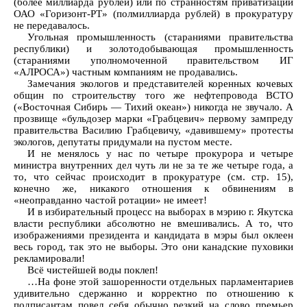
(более миллиарда рублей) или по странностям приватизации
ОАО «Горизонт-РТ» (полмиллиарда рублей) в прокуратуру
не передавалось.
Угольная промышленность (стараниями правительства
республики) и золотодобывающая промышленность
(стараниями уполномоченной правительством ИГ
«АЛРОСА») частным компаниям не продавались.
Замечания экологов и представителей коренных кочевых
общин по строительству того же нефтепровода ВСТО
(«Восточная Сибирь — Тихий океан») никогда не звучало. А
прозвище «бульдозер марки «Грабцевич» первому зампреду
правительства Василию Грабцевичу, «давившему» протесты
экологов, депутаты придумали на пустом месте.
И не менялось у нас по четыре прокурора и четыре
министра внутренних дел чуть ли не за те же четыре года, а
то, что сейчас происходит в прокуратуре (см. стр. 15),
конечно же, никакого отношения к обвинениям в
«неоправданно частой ротации» не имеет!
И в избирательный процесс на выборах в мэрию г. Якутска
власти республики абсолютно не вмешивались. А то, что
изображениями президента и кандидата в мэры был оклеен
весь город, так это не выборы. Это они канадские пуховики
рекламировали!
Всё чистейшей воды поклеп!
…На фоне этой зашоренности отдельных парламентариев
удивительно сдержанно и корректно по отношению к
подписантам повел себя обычно резкий на слово премьер