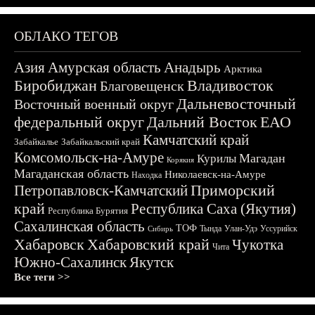
ОБЛАКО ТЕГОВ
Азия
Амурская область
Анадырь
Арктика
Биробиджан
Владивосток
Благовещенск
Дальневосточный
Восточный военный округ
федеральный округ
Дальний Восток
ЕАО
Камчатский край
Забайкалье
Забайкальский край
Комсомольск-на-Амуре
Магадан
Курилы
Корякия
Магаданская область
Николаевск-на-Амуре
Находка
Приморский
Петропавловск-Камчатский
край
Республика Саха (Якутия)
Республика Бурятия
Сахалинская область
ТОФ
Тында
Улан-Удэ
Уссурийск
Сибирь
Хабаровск
Хабаровский край
Чукотка
Чита
Южно-Сахалинск
Якутск
Все теги >>