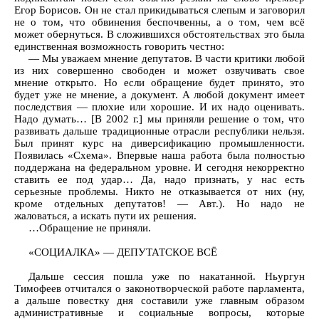
Егор Борисов. Он не стал прикидываться слепым и заговорил
не о том, что обвинения беспочвенны, а о том, чем всё
может обернуться. В сложившихся обстоятельствах это была
единственная возможность говорить честно:
— Мы уважаем мнение депутатов. В части критики любой
из них совершенно свободен и может озвучивать свое
мнение открыто. Но если обращение будет принято, это
будет уже не мнение, а документ. А любой документ имеет
последствия — плохие или хорошие. И их надо оценивать.
Надо думать… [В 2002 г.] мы приняли решение о том, что
развивать дальше традиционные отрасли республики нельзя.
Был принят курс на диверсификацию промышленности.
Появилась «Схема». Впервые наша работа была полностью
поддержана на федеральном уровне. И сегодня некорректно
ставить ее под удар… Да, надо признать, у нас есть
серьезные проблемы. Никто не отказывается от них (ну,
кроме отдельных депутатов! — Авт.). Но надо не
жаловаться, а искать пути их решения.
…Обращение не приняли.
«СОЦИАЛКА» — ДЕПУТАТСКОЕ ВСЁ
Дальше сессия пошла уже по накатанной. Ньургун
Тимофеев отчитался о законотворческой работе парламента,
а дальше повестку дня составили уже главным образом
административные и социальные вопросы, которые