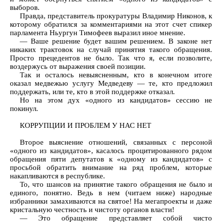
выборов.
Правда, представитель прокуратуры Владимир Никонов, к
которому обратился за комментариями на этот счет спикер
парламента Ньургун Тимофеев выразил иное мнение.
— Ваше решение будет вашим решением. В законе нет
никаких трактовок на случай принятия такого обращения.
Просто прецедентов не было. Так что я, если позволите,
воздержусь от выражения своей позиции.
Так и осталось невыясненным, кто в конечном итоге
оказал медвежью услугу Медведеву — те, кто предложил
поддержать, или те, кто в этой поддержке отказал.
Но на этом дух «одного из кандидатов» сессию не
покинул.
КОРРУПЦИИ И ПРОБЛЕМ У НАС НЕТ
Второе выяснение отношений, связанных с персоной
«одного из кандидатов», касалось процитированного рядом
обращения пяти депутатов к «одному из кандидатов» с
просьбой обратить внимание на ряд проблем, которые
накапливаются в республике.
То, что шансов на принятие такого обращения не было и
единого, понятно. Ведь в нем (читаем ниже) народные
избранники замахиваются на святое! На мегапроекты и даже
кристальную честность и чистоту органов власти!
— Это обращение представляет собой чисто