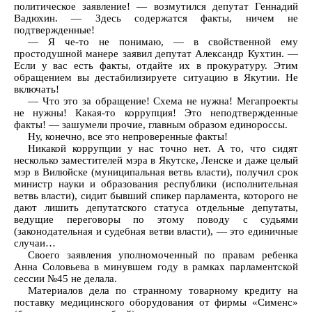
политическое заявление! — возмутился депутат Геннадий
Вадюхин. — Здесь содержатся факты, ничем не
подтвержденные!
— Я че-то не понимаю, — в свойственной ему
простодушной манере заявил депутат Александр Кухтин. —
Если у вас есть факты, отдайте их в прокуратуру. Этим
обращением вы дестабилизируете ситуацию в Якутии. Не
включать!
— Что это за обращение! Схема не нужна! Мегапроекты
не нужны! Какая-то коррупция! Это неподтвержденные
факты! — зашумели прочие, главным образом единороссы.
Ну, конечно, все это непроверенные факты!
Никакой коррупции у нас точно нет. А то, что сидят
несколько заместителей мэра в Якутске, Ленске и даже целый
мэр в Вилюйске (муниципальная ветвь власти), получил срок
министр науки и образования республики (исполнительная
ветвь власти), сидит бывший спикер парламента, которого не
дают лишить депутатского статуса отдельные депутаты,
ведущие переговоры по этому поводу с судьями
(законодательная и судебная ветви власти), — это единичные
случаи…
Своего заявления уполномоченный по правам ребенка
Анна Соловьева в минувшем году в рамках парламентской
сессии №45 не делала.
Материалов дела по странному товарному кредиту на
поставку медицинского оборудования от фирмы «Сименс»