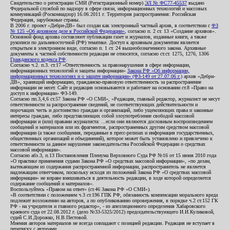
Свидетельство о регистрации СМИ (Регистрационный номер)
ЭЛ № ФС77-45537
выдано
Федеральной службой по надзору в сфере связи, информационных технологий и массовых
коммуникаций (Роскомнадзор) 16.06.2011 г. Территория распространения: Российская
Федерация, зарубежные страны.
В 2006 г. проект «Дебри-ДВ» был создан как электронный частный архив, в соответствии с
ФЗ
№ 125 «Об архивном деле в Российской Федерации»
, согласно п. 2 ст. 13 «Создание архивов».
Основной фонд архива составляют публикации газет и журналов, изданные книги, а также
рукописи по дальневосточной (РФ) тематике. Доступ к архивным документам является
открытым в электронном виде, согласно п. 1 ст. 24 вышеобозначенного закона. Архивные
документы к частной собственности редакции не относятся, согласно ст.ст. 1275, 1276, 1306
Гражданского кодекса РФ
.
Согласно ч.2. п.3. ст.17 «Ответственность за правонарушения в сфере информации,
информационных технологий и защиты информации»
Закона РФ «Об информации,
информационных технологиях и о защите информации» (ФЗ-149 от 27.07.06 г.)
архив «Дебри-
ДВ», хранящий информацию, гражданско-правовую ответственность за распространение
информации не несет. Сайт и редакция основываются и работают на основании ст.8 «Право на
доступ к информации» ФЗ-149.
Согласно пп.3,4,6 ст.57 Закона РФ «О СМИ», «Редакция, главный редактор, журналист не несут
ответственности за распространение сведений, не соответствующих действительности и
порочащих честь и достоинство граждан и организаций, либо ущемляющих права и законные
интересы граждан, либо представляющих собой злоупотребление свободой массовой
информации и (или) правами журналиста: ...если они являются дословным воспроизведением
сообщений и материалов или их фрагментов, распространенных другим средством массовой
информации (а также сообщения, переданные в пресс-релизах и информация государственных,
общественных организаций и объединений), которое может быть установлено и привлечено к
ответственности за данное нарушение законодательства Российской Федерации о средствах
массовой информации».
Согласно абз.3, п.13 Постановления Пленума Верховного Суда РФ №16 от 15 июня 2010 года
«О практике применения судами Закона РФ «О средствах массовой информации», «по делам,
вытекающим из содержания распространенной информации, распространитель не является
надлежащим ответчиком, поскольку исходя из положений Закона РФ «О средствах массовой
информации» не вправе вмешиваться в деятельность редакции, в ходе которой определяется
содержание сообщений и материалов».
Воспользуйтесь «Правом на ответ» (ст.46 Закона РФ «О СМИ»).
«В соответствии с положением ч.3 ст.196 ГПК РФ, обязанность компенсации морального вреда
подлежит возложению на авторов, а по опубликованию опровержения, в порядке ч.2 ст.152 ГК
РФ - на учредителя и главного редактор», - из апелляционного определения Хабаровского
краевого суда от 22.08.2012 г. (дело №33-5325/2012) председательствующего И.И.Куликовой,
судей С.И.Дорожко, Н.В.Пестовой.
Мнения авторов материалов не всегда совпадают с позицией редакции. Редакция не вступает в
переписку с авторами.