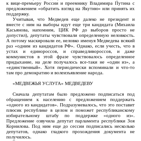
к вице-премьеру России и преемнику Владимира Путина с
предложением «обратить взгляд на Якутию» или принять их
поддержку.
Учитывая, что Медведев еще далеко не президент и
вместе с ним на выборы идут еще три кандидата (Михаила
Касьянова, напомним, ЦИК РФ до выборов просто не
допустил), депутаты чувствовали определенную неловкость.
А потому маскировали ее, неловко именуя Медведева всякий
раз «одним из кандидатов РФ». Однако, если учесть, что в
устах и единороссов, и справедливороссов, и даже
коммунистов в этой фразе чувствовалось определенное
придыхание, на деле получалось все-таки не «один из», а
«единственный». Хотя периодически вспоминали и что-то
там про демократию и волеизъявление народа.
«МЕДВЕЖЬЯ УСЛУГА» МЕДВЕДЕВУ
Сначала депутатам было предложено подписаться под
обращением к населению с предложением поддержать
«одного из кандидатов». Подразумевалось, что это поставит
плюсик республике в целом и поможет республиканскому
избирательному штабу по поддержке «одного из».
Предложение озвучила депутат парламента республики Зоя
Корнилова. Под ним еще до сессии подписались несколько
депутатов, однако гладкого прохождения документа не
получилось.