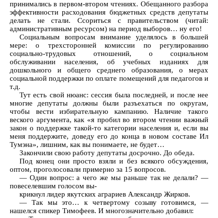
принимались в первом-втором чтениях. Обещанного разбора
эффективности расходования бюджетных средств депутаты
делать не стали. Ссориться с правительством (читай:
административным ресурсом) на период выборов… ну его!
Социальным вопросам внимание уделялось в большей
мере: о трехсторонней комиссии по регулированию
социально-трудовых отношений, о социальном
обслуживании населения, об учебных изданиях для
дошкольного и общего среднего образования, о мерах
социальной поддержки по оплате помещений для педагогов и
т.д.
Тут есть свой нюанс: сессия была последней, и после нее
многие депутаты должны были разъехаться по округам,
чтобы вести избирательную кампанию. Наличие такого
веского аргумента, как «я пробил во втором чтении важный
закон о поддержке такой-то категории населения и, если вы
меня поддержите, доведу его до конца в новом составе Ил
Тумэна», лишним, как вы понимаете, не будет…
Закончили свою работу депутаты досрочно. До обеда.
Под конец они просто взяли и без всякого обсуждения,
оптом, проголосовали примерно за 15 вопросов.
— Один вопрос: а чего же мы раньше так не делали? —
повеселевшим голосом вы-
крикнул лидер якутских аграриев Александр Жирков.
— Так мы это… к четвертому созыву готовимся, —
нашелся спикер Тимофеев. И многозначительно добавил: