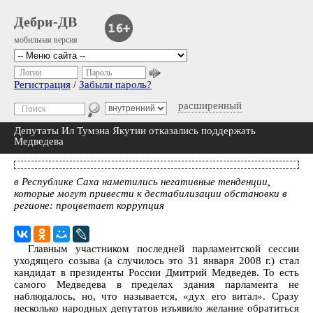
Дебри-ДВ
мобильная версия
Логин
Пароль
Регистрация
/
Забыли пароль?
расширенный
Депутаты Ил Тумэна Якутии отказались поддержать
Медведева
в Республике Саха наметились негативные тенденции,
которые могут привести к дестабилизации обстановки в
регионе: процветает коррупция
Главным участником последней парламентской сессии
уходящего созыва (а случилось это 31 января 2008 г.) стал
кандидат в президенты России Дмитрий Медведев. То есть
самого Медведева в пределах здания парламента не
наблюдалось, но, что называется, «дух его витал». Сразу
несколько народных депутатов изъявило желание обратиться