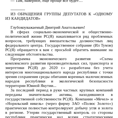
— Там, наверное, еще проще все будет…
-----------
ИЗ ОБРАЩЕНИЯ ГРУППЫ ДЕПУТАТОВ К «ОДНОМУ
ИЗ КАНДИДАТОВ»
Глубокоуважаемый Дмитрий Анатольевич!
В сферах социально-экономической и общественно-
политической жизни РС(Я) накапливается ряд проблемных
вопросов, требующих вмешательства должностных лиц
федерального центра. Государственное собрание (Ил Тумэн)
РС(Я) обращается к вам с просьбой обратить внимание на
следующие обстоятельства.
Программа экономического развития «Схема
комплексного развития производительных сил, транспорта и
энергетики РС(Я) до 2020 г.» разработана без учета
интересов многонационального народа республики с точки
зрения сохранения среды обитания коренных малочисленных
народов республики и экологической безопасности
территории Южной Якутии...
За последний период в руки частных крупных компаний
переданы значительные активы, находившиеся в
государственной собственности РС(Я). Компании «Мечел» и
«Норильский никель» (через фирму ЗАО «Полюс Золото»)
практически полностью контролируют добычу угля и золота
в регионе. Утерян государственный контроль со стороны
республики практически над всеми стратегическими