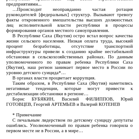
предприятиями...
…Происходит неоправданно частая ротация
руководителей [федеральных] структур. Вызывают тревогу
факты откровенного вмешательства высших должностных
лиц исполнительной власти республики в процессы
формирования органов местного самоуправления.
В Республике Саха (Якутия) остро встал вопрос качества
жизни сельского населения. Низкая оплата труда, высокий
процент безработицы, отсутствие транспортной
инфраструктуры привели к созданию крайне нестабильной
обстановки в сельскохозяйственных районах. По данным
уполномоченного по правам ребенка Республики Саха
(Якутия), наш регион занимает первое место в России по
уровню детского суицида*…
В органах власти процветает коррупция.
Таким образом, в Республике Саха (Якутия) наметились
негативные тенденции, которые могут привести к
дестабилизации обстановки в регионе…
Борис БУБЯКИН, Василий ФИЛИППОВ, Юрий
ГОТОВЦЕВ, Георгий АРТЕМЬЕВ и Валерий КОТЕНЕВ
* Примечание
С печальным лидерством по детскому суициду депутаты
ошиблись. Уполномоченный по правам ребенка говорила о
первом месте не в России, а в мире…