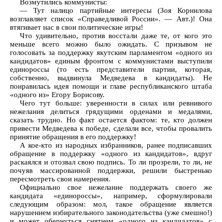
Возмутились коммунисты:
— Тут налицо партийные интересы (Зоя Корнилова
возглавляет список «Справедливой России». — Авт.)! Она
втягивает нас в свои политические игры!
Что удивительно, против восстали даже те, от кого это
меньше всего можно было ожидать. С призывом не
голосовать за поддержку якутским парламентом «одного из
кандидатов» единым фронтом с коммунистами выступили
единороссы (то есть представители партии, которая,
собственно, выдвинула Медведева в кандидаты). Не
понравилась идея помощи и главе республиканского штаба
«одного из» Егору Борисову.
Чего тут больше: уверенности в силах или ревнивого
нежелания делиться грядущими орденами и медалями,
сказать трудно. Но факт остается фактом: те, кто должен
привести Медведева к победе, сделали все, чтобы провалить
принятие обращения в его поддержку!
А кое-кто из народных избранников, ранее подписавших
обращение в поддержку «одного из кандидатов», вдруг
раскаялся и отозвал свою подпись. То ли прозрели, то ли, не
почуяв массированной поддержки, решили быстренько
пересмотреть свои намерения.
Официально свое нежелание поддержать своего же
кандидата «единороссы», например, сформулировали
следующим образом: мол, такое обращение является
нарушением избирательного законодательства (уже смешно!)
и может обернуться снятием «одного из кандидатов» с