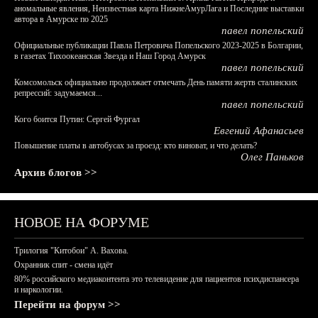
аномальные явления, Неизвестная карта НижнеАмурЛага и Последние выставки
автора в Амурске по 2025
павел попельский
Официальные публикации Павла Петровича Попельского 2023-2025 в Болгарии,
в газетах Тихоокеанская Звезда и Наш Город Амурск
павел попельский
Комсомольск официально продолжает отмечать День памяти жертв сталинских
репрессий: задумаемся...
павел попельский
Кого боится Путин: Сергей Фургал
Евгений Афанасьев
Повышение платы в автобусах за проезд: кто виноват, и что делать?
Олег Паньков
Архив блогов >>
НОВОЕ НА ФОРУМЕ
Трилогия "Китобои" А. Вахова.
Охранник спит - смена идёт
80% российского медиаконтента это телевидение для пациентов психдиспансера
и наркологии.
Перейти на форум >>