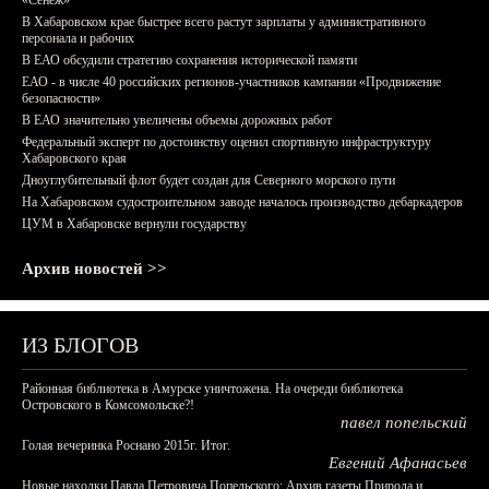
«Сенеж»
В Хабаровском крае быстрее всего растут зарплаты у административного
персонала и рабочих
В ЕАО обсудили стратегию сохранения исторической памяти
ЕАО - в числе 40 российских регионов-участников кампании «Продвижение
безопасности»
В ЕАО значительно увеличены объемы дорожных работ
Федеральный эксперт по достоинству оценил спортивную инфраструктуру
Хабаровского края
Дноуглубительный флот будет создан для Северного морского пути
На Хабаровском судостроительном заводе началось производство дебаркадеров
ЦУМ в Хабаровске вернули государству
Архив новостей >>
ИЗ БЛОГОВ
Районная библиотека в Амурске уничтожена. На очереди библиотека
Островского в Комсомольске?!
павел попельский
Голая вечеринка Роснано 2015г. Итог.
Евгений Афанасьев
Новые находки Павла Петровича Попельского: Архив газеты Природа и