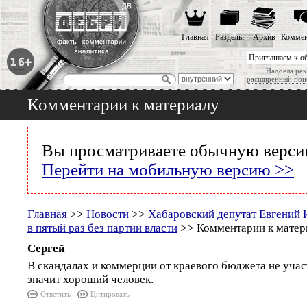
Главная
Разделы
Архив
Коммен
Приглашаем к о
Надоела рек
расширенный пои
Комментарии к материалу
Вы просматриваете обычную версию
Перейти на мобильную версию >>
Главная
>>
Новости
>>
Хабаровский депутат Евгений 
в пятый раз без партии власти
>> Комментарии к матер
Сергей
В скандалах и коммерции от краевого бюджета не участ
значит хороший человек.
Ответить
Цитировать