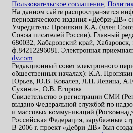
Пользовательское соглашение
,
Политик
На данном сайте распространяется ин
периодического издания «Дебри-ДВ» с
Учредитель: Пронякин К.А. (член Союз
Союза писателей России). Главный ред
680032, Хабаровский край, Хабаровск, п
ф.84212296081. Электронная приемная
dv.com
Редакционный совет электронного пер
общественных началах): К.А. Проняки
Юрьев, Ю.В. Ковалев, Л.Н. Левина, А.
Сухинин, О.В. Егорова
Свидетельство о регистрации СМИ (Р
выдано Федеральной службой по надзо
и массовых коммуникаций (Роскомнадзо
Российская Федерация, зарубежные ст
В 2006 г. проект «Дебри-ДВ» был созда