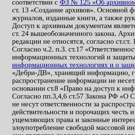
соответствии с
ФЗ № 125 «Об архивном
ст. 13 «Создание архивов». Основной ф
журналов, изданные книги, а также ру
Доступ к архивным документам являетс
ст. 24 вышеобозначенного закона. Арх
редакции не относятся, согласно ст.ст. 
Согласно ч.2. п.3. ст.17 «Ответственн
информационных технологий и защит
информационных технологиях и о защит
«Дебри-ДВ», хранящий информацию, гр
распространение информации не несет.
основании ст.8 «Право на доступ к ин
Согласно пп.3,4,6 ст.57 Закона РФ «О
не несут ответственности за распрост
действительности и порочащих честь и
ущемляющих права и законные интере
злоупотребление свободой массовой ин