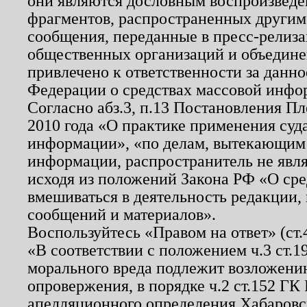
они являются дословным воспроизведе
фрагментов, распространенных другим
сообщения, переданные в пресс-релиза
общественных организаций и объединен
привлечено к ответственности за данн
Федерации о средствах массовой инфо
Согласно абз.3, п.13 Постановления П
2010 года «О практике применения суд
информации», «по делам, вытекающим
информации, распространитель не явл
исходя из положений Закона РФ «О ср
вмешиваться в деятельность редакции, 
сообщений и материалов».
Воспользуйтесь «Правом на ответ» (ст
«В соответствии с положением ч.3 ст.
морального вреда подлежит возложению
опровержения, в порядке ч.2 ст.152 ГК 
апелляционного определения Хабаровско