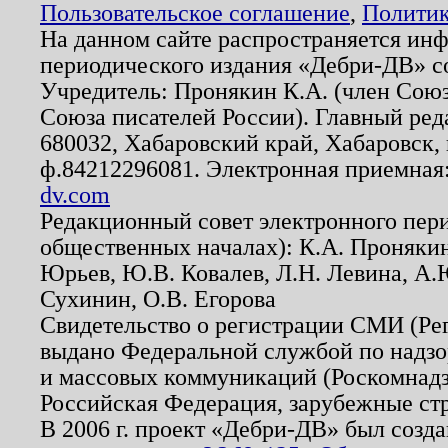
Пользовательское соглашение
,
Политик
На данном сайте распространяется ин
периодического издания «Дебри-ДВ» с
Учредитель: Пронякин К.А. (член Союз
Союза писателей России). Главный ред
680032, Хабаровский край, Хабаровск, п
ф.84212296081. Электронная приемная
dv.com
Редакционный совет электронного пер
общественных началах): К.А. Проняки
Юрьев, Ю.В. Ковалев, Л.Н. Левина, А.
Сухинин, О.В. Егорова
Свидетельство о регистрации СМИ (Р
выдано Федеральной службой по надзо
и массовых коммуникаций (Роскомнадзо
Российская Федерация, зарубежные ст
В 2006 г. проект «Дебри-ДВ» был созда