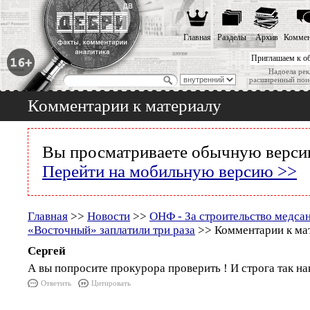
Главная
Разделы
Архив
Коммен
Приглашаем к о
Надоела рек
расширенный пои
Комментарии к материалу
Вы просматриваете обычную версию
Перейти на мобильную версию >>
Главная
>>
Новости
>>
ОНФ - За строительство медса
«Восточный» заплатили три раза
>> Комментарии к ма
Сергей
А вы попросите прокурора проверить ! И строга так н
Ответить
Цитировать