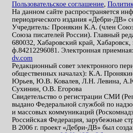
Пользовательское соглашение
,
Политик
На данном сайте распространяется ин
периодического издания «Дебри-ДВ» с
Учредитель: Пронякин К.А. (член Союз
Союза писателей России). Главный ред
680032, Хабаровский край, Хабаровск, п
ф.84212296081. Электронная приемная
dv.com
Редакционный совет электронного пер
общественных началах): К.А. Проняки
Юрьев, Ю.В. Ковалев, Л.Н. Левина, А.
Сухинин, О.В. Егорова
Свидетельство о регистрации СМИ (Р
выдано Федеральной службой по надзо
и массовых коммуникаций (Роскомнадзо
Российская Федерация, зарубежные ст
В 2006 г. проект «Дебри-ДВ» был созда