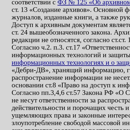
соответствии с
ФЗ № 125 «Об архивном
ст. 13 «Создание архивов». Основной ф
журналов, изданные книги, а также ру
Доступ к архивным документам являетс
ст. 24 вышеобозначенного закона. Арх
редакции не относятся, согласно ст.ст. 
Согласно ч.2. п.3. ст.17 «Ответственн
информационных технологий и защит
информационных технологиях и о защит
«Дебри-ДВ», хранящий информацию, гр
распространение информации не несет.
основании ст.8 «Право на доступ к ин
Согласно пп.3,4,6 ст.57 Закона РФ «О
не несут ответственности за распрост
действительности и порочащих честь и
ущемляющих права и законные интере
злоупотребление свободой массовой ин