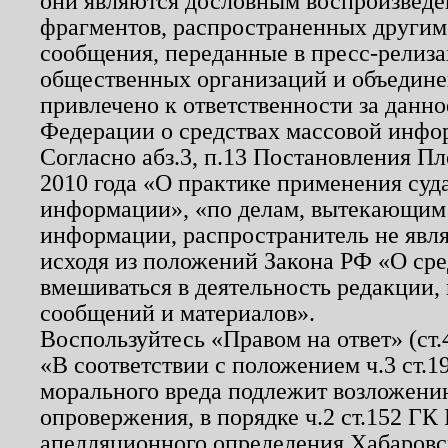
они являются дословным воспроизведе
фрагментов, распространенных другим
сообщения, переданные в пресс-релиза
общественных организаций и объединен
привлечено к ответственности за данн
Федерации о средствах массовой инфо
Согласно абз.3, п.13 Постановления П
2010 года «О практике применения суд
информации», «по делам, вытекающим
информации, распространитель не явл
исходя из положений Закона РФ «О ср
вмешиваться в деятельность редакции, 
сообщений и материалов».
Воспользуйтесь «Правом на ответ» (ст
«В соответствии с положением ч.3 ст.
морального вреда подлежит возложению
опровержения, в порядке ч.2 ст.152 ГК 
апелляционного определения Хабаровско