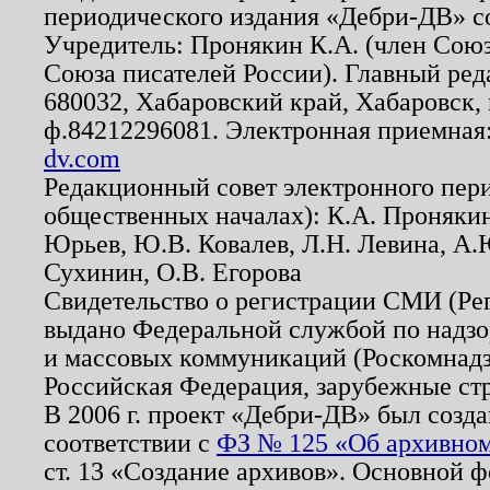
периодического издания «Дебри-ДВ» с
Учредитель: Пронякин К.А. (член Союз
Союза писателей России). Главный ред
680032, Хабаровский край, Хабаровск, п
ф.84212296081. Электронная приемная
dv.com
Редакционный совет электронного пер
общественных началах): К.А. Проняки
Юрьев, Ю.В. Ковалев, Л.Н. Левина, А.
Сухинин, О.В. Егорова
Свидетельство о регистрации СМИ (Р
выдано Федеральной службой по надзо
и массовых коммуникаций (Роскомнадзо
Российская Федерация, зарубежные ст
В 2006 г. проект «Дебри-ДВ» был созда
соответствии с
ФЗ № 125 «Об архивном
ст. 13 «Создание архивов». Основной ф