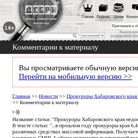
Главная
Разделы
Архив
Коммен
Приглашаем к о
Надоела рек
расширенный пои
Комментарии к материалу
Вы просматриваете обычную версию
Перейти на мобильную версию >>
Главная
>>
Новости
>>
Прокуроры Хабаровского края
>> Комментарии к материалу
:-))
Название статьи: "Прокуроры Хабаровского края нед
В тексте статьи: "...в прошлом году прокуроры края 6,4
различных средствах массовой информации. Получается
различных СМИ! А общее количество выступлений воз