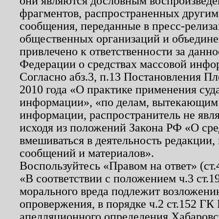
они являются дословным воспроизведе
фрагментов, распространенных другим
сообщения, переданные в пресс-релиза
общественных организаций и объединен
привлечено к ответственности за данн
Федерации о средствах массовой инфо
Согласно абз.3, п.13 Постановления П
2010 года «О практике применения суд
информации», «по делам, вытекающим
информации, распространитель не явл
исходя из положений Закона РФ «О ср
вмешиваться в деятельность редакции, 
сообщений и материалов».
Воспользуйтесь «Правом на ответ» (ст
«В соответствии с положением ч.3 ст.
морального вреда подлежит возложению
опровержения, в порядке ч.2 ст.152 ГК 
апелляционного определения Хабаровско