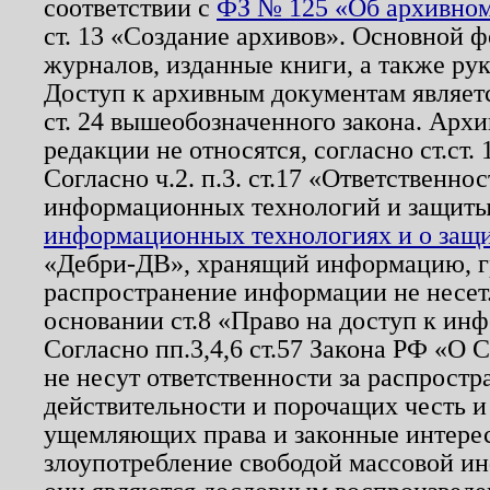
соответствии с
ФЗ № 125 «Об архивном
ст. 13 «Создание архивов». Основной ф
журналов, изданные книги, а также ру
Доступ к архивным документам являетс
ст. 24 вышеобозначенного закона. Арх
редакции не относятся, согласно ст.ст. 
Согласно ч.2. п.3. ст.17 «Ответственн
информационных технологий и защит
информационных технологиях и о защит
«Дебри-ДВ», хранящий информацию, гр
распространение информации не несет.
основании ст.8 «Право на доступ к ин
Согласно пп.3,4,6 ст.57 Закона РФ «О
не несут ответственности за распрост
действительности и порочащих честь и
ущемляющих права и законные интере
злоупотребление свободой массовой ин