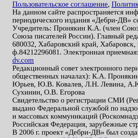
Пользовательское соглашение
,
Политик
На данном сайте распространяется ин
периодического издания «Дебри-ДВ» с
Учредитель: Пронякин К.А. (член Союз
Союза писателей России). Главный ред
680032, Хабаровский край, Хабаровск, п
ф.84212296081. Электронная приемная
dv.com
Редакционный совет электронного пер
общественных началах): К.А. Проняки
Юрьев, Ю.В. Ковалев, Л.Н. Левина, А.
Сухинин, О.В. Егорова
Свидетельство о регистрации СМИ (Р
выдано Федеральной службой по надзо
и массовых коммуникаций (Роскомнадзо
Российская Федерация, зарубежные ст
В 2006 г. проект «Дебри-ДВ» был созда